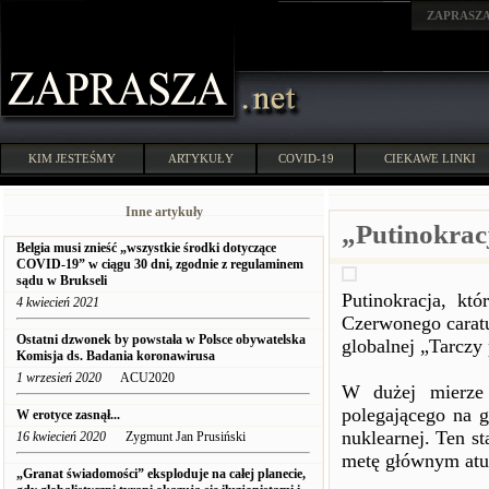
ZAPRASZ
KIM JESTEŚMY
ARTYKUŁY
COVID-19
CIEKAWE LINKI
Inne artykuły
„Putinokrac
Belgia musi znieść „wszystkie środki dotyczące
COVID-19” w ciągu 30 dni, zgodnie z regulaminem
sądu w Brukseli
Putinokracja, któ
4 kwiecień 2021
Czerwonego carat
Ostatni dzwonek by powstała w Polsce obywatelska
globalnej „Tarczy
Komisja ds. Badania koronawirusa
1 wrzesień 2020
ACU2020
W dużej mierze 
polegającego na
W erotyce zasnął...
nuklearnej. Ten s
16 kwiecień 2020
Zygmunt Jan Prusiński
metę głównym atut
„Granat świadomości” eksploduje na całej planecie,