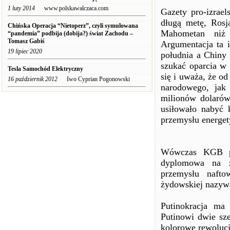
1 luty 2014
www.polskawalczaca.com
Gazety pro-izrael
długą metę, Rosj
Chińska Operacja “Nietoperz”, czyli symulowana
Mahometan niż 
“pandemia” podbija (dobija?) świat Zachodu –
Tomasz Gabiś
Argumentacja ta 
19 lipiec 2020
południa a Chiny 
szukać oparcia w
Tesla Samochód Elektryczny
się i uważa, że o
16 październik 2012
Iwo Cyprian Pogonowski
narodowego, jak
milionów dolaró
usiłowało nabyć 
przemysłu energet
Wówczas KGB pop
dyplomowa na za
przemysłu nafto
żydowskiej nazywa
Putinokracja ma
Putinowi dwie sze
kolorowe rewolucj