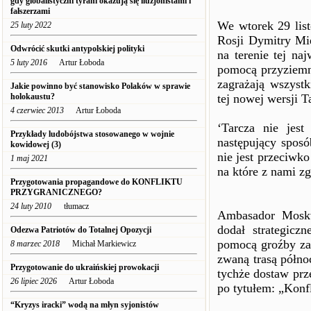
gdy globalistyczni tyrani okazują się iluzjonistami i
fałszerzami
We wtorek 29 list
25 luty 2022
Rosji Dymitry Mi
Odwrócić skutki antypolskiej polityki
na terenie tej na
5 luty 2016
Artur Łoboda
pomocą przyziemny
zagrażają wszyst
Jakie powinno być stanowisko Polaków w sprawie
holokaustu?
tej nowej wersji 
4 czerwiec 2013
Artur Łoboda
‘Tarcza nie jes
Przykłady ludobójstwa stosowanego w wojnie
następujący spos
kowidowej (3)
nie jest przeciw
1 maj 2021
na które z nami zg
Przygotowania propagandowe do KONFLIKTU
PRZYGRANICZNEGO?
24 luty 2010
tłumacz
Ambasador Mosk
dodał strategicz
Odezwa Patriotów do Totalnej Opozycji
pomocą groźby za
8 marzec 2018
Michał Markiewicz
zwaną trasą półno
Przygotowanie do ukraińskiej prowokacji
tychże dostaw prz
26 lipiec 2026
Artur Łoboda
po tytułem: „Konf
“Kryzys iracki” wodą na młyn syjonistów