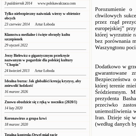
3 październik 2014
www.polskawalczaca.com
Porozumienie o 
Tylko niebezpieczny naiwniak wierzy w obietnice
chwilowych sukce
obcych
przez rząd prez
23 czerwiec 2014
Artur Łoboda
europejskiej” pr
której wyrzutnie 
Kłamstwa medialne i święte obrzędy kultu
szczepionek
bez porównania m
29 styczeń 2022
Waszyngtonu pocis
Jerzy Bielewicz o gigantycznym przekręcie
nazwanym w pogardzie dla polskiej kultury
"Chopin"
Dodatkowo w grze
24 kwiecień 2013
Artur Łoboda
gwarantowane zn
Bezpieczeństwa o
Idealna burza: Jak globaliści kreują kryzysy, aby
której terenie mi
zniewolić ludzkość
Śródziemnym. Mi
16 marzec 2026
prezydenta Bash
Znowu obudzicie się z ręką w nocniku (2020/1)
przeciwko zast
14 luty 2020
uniemożliwienia w
Iran. Dzieje się 
Koronawirus a grupa krwi
(według danych by
18 marzec 2020
Totalna kontrola-Orwel miał rację