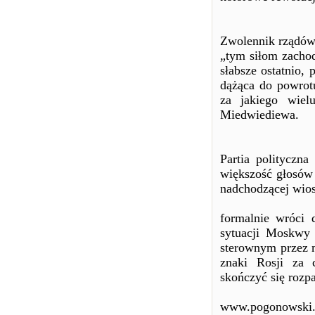
Zwolennik rządów
„tym siłom zachod
słabsze ostatnio, 
dążąca do powrotu
za jakiego wiel
Miedwiediewa.
Partia polityczn
większość głosów
nadchodzącej wio
formalnie wróci 
sytuacji Moskwy
sterownym przez m
znaki Rosji za 
skończyć się rozp
www.pogonowski