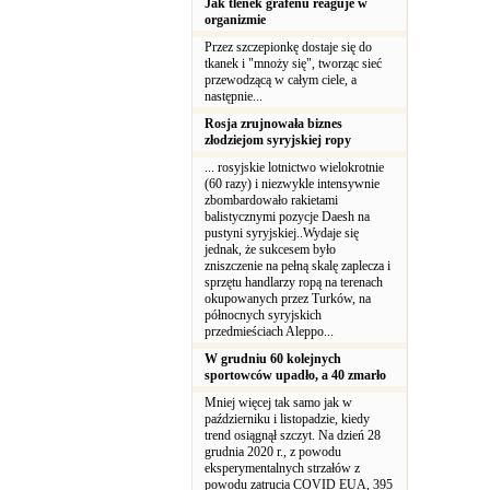
Jak tlenek grafenu reaguje w
organizmie
Przez szczepionkę dostaje się do
tkanek i "mnoży się", tworząc sieć
przewodzącą w całym ciele, a
następnie...
Rosja zrujnowała biznes
złodziejom syryjskiej ropy
... rosyjskie lotnictwo wielokrotnie
(60 razy) i niezwykle intensywnie
zbombardowało rakietami
balistycznymi pozycje Daesh na
pustyni syryjskiej..Wydaje się
jednak, że sukcesem było
zniszczenie na pełną skalę zaplecza i
sprzętu handlarzy ropą na terenach
okupowanych przez Turków, na
północnych syryjskich
przedmieściach Aleppo...
W grudniu 60 kolejnych
sportowców upadło, a 40 zmarło
Mniej więcej tak samo jak w
październiku i listopadzie, kiedy
trend osiągnął szczyt. Na dzień 28
grudnia 2020 r., z powodu
eksperymentalnych strzałów z
powodu zatrucia COVID EUA, 395