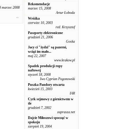
Rekomendacje
8 marzec 2008
marzec 15, 2008
Artur Łoboda
...
Wróżka
czerwiec 10, 2003
red. Krzysztof
Paszporty elektroniczne
grudzień 21, 2006
Goska
Jacy ci "żydzi" są pazerni,
wciąż im mało...
maj 22, 2007
www.krakow.pl
Spadek produkcji ropy
naftowej
styczeń 18, 2008
Iwo Cyprian Pogonowski
Puszka Pandory otwarta
kwiecień 15, 2003
IAR
Cyrk sejmowy z górnictwem w
tle
grudzień 7, 2002
zaprasza.net
Dajcie Miłoszowi spocząć w
spokoju
sierpień 19, 2004