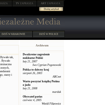
RASZA
TV
ZAPRASZA
ART
ZAPRASZA
Dodaj artykuł
DZIŚ W KRAKOWIE
DZIŚ W POLSCE
Archiwum
Dwukrotne zagrożenie
 Bywało tak,
nuklearne Polski
e. Bywało
luty 21, 2007
 nieznaczna
Iwo Cyprian Pogonowski
czonych,
Polska to dziwny kraj
tandarami
sierpień 26, 2003
o, starzy i
ABCnet
"
Warto poczytać książkę Putina
o judo
luty 21, 2008
marduk
Obywatel parias
czerwiec 4, 2005
Witold Filipowicz