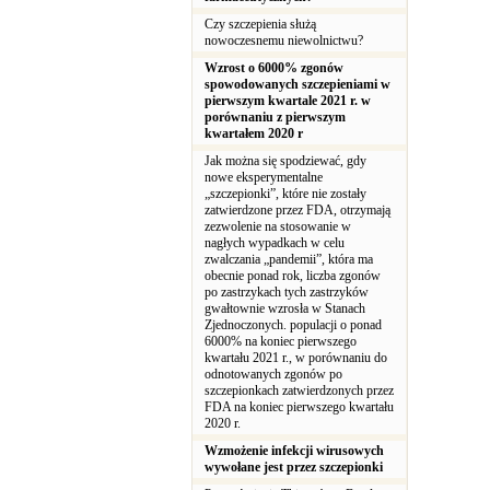
Czy szczepienia służą
nowoczesnemu niewolnictwu?
Wzrost o 6000% zgonów
spowodowanych szczepieniami w
pierwszym kwartale 2021 r. w
porównaniu z pierwszym
kwartałem 2020 r
Jak można się spodziewać, gdy
nowe eksperymentalne
„szczepionki”, które nie zostały
zatwierdzone przez FDA, otrzymają
zezwolenie na stosowanie w
nagłych wypadkach w celu
zwalczania „pandemii”, która ma
obecnie ponad rok, liczba zgonów
po zastrzykach tych zastrzyków
gwałtownie wzrosła w Stanach
Zjednoczonych. populacji o ponad
6000% na koniec pierwszego
kwartału 2021 r., w porównaniu do
odnotowanych zgonów po
szczepionkach zatwierdzonych przez
FDA na koniec pierwszego kwartału
2020 r.
Wzmożenie infekcji wirusowych
wywołane jest przez szczepionki