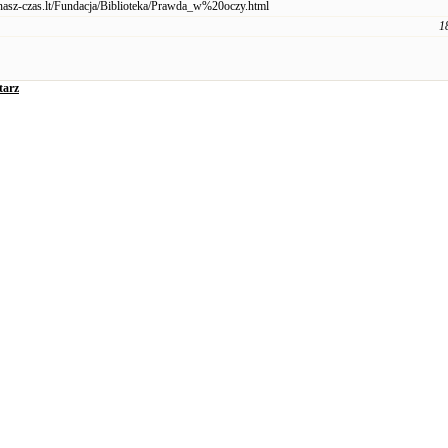
nasz-czas.lt/Fundacja/Biblioteka/Prawda_w%20oczy.html
1
tarz