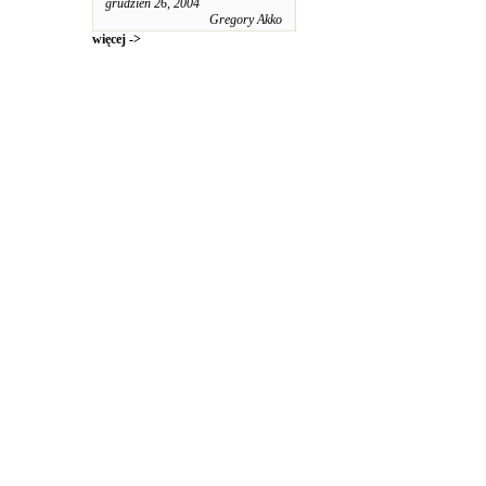
grudzień 26, 2004
Gregory Akko
więcej ->