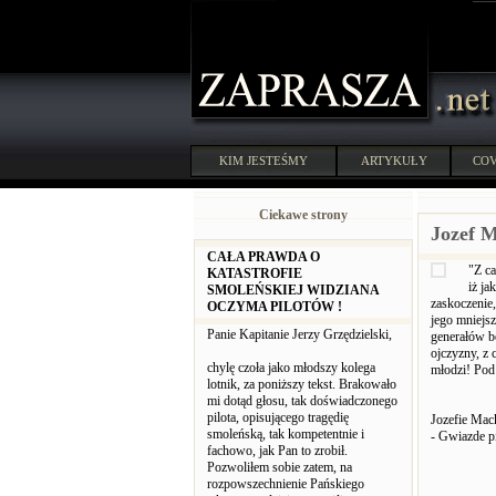
KIM JESTEŚMY
ARTYKUŁY
COV
Ciekawe strony
Jozef M
CAŁA PRAWDA O
"Z ca
KATASTROFIE
iż ja
SMOLEŃSKIEJ WIDZIANA
zaskoczenie,
OCZYMA PILOTÓW !
jego mniejs
Panie Kapitanie Jerzy Grzędzielski,
generałów b
ojczyzny, z 
chylę czoła jako młodszy kolega
młodzi! Pod
lotnik, za poniższy tekst. Brakowało
mi dotąd głosu, tak doświadczonego
pilota, opisującego tragędię
Jozefie Mac
smoleńską, tak kompetentnie i
- Gwiazde p
fachowo, jak Pan to zrobił.
Pozwoliłem sobie zatem, na
rozpowszechnienie Pańskiego