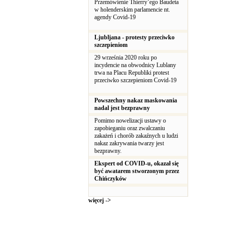
Przemówienie Thierry’ego Baudeta
w holenderskim parlamencie nt.
agendy Covid-19
Ljubljana - protesty przeciwko
szczepieniom
29 września 2020 roku po
incydencie na obwodnicy Lublany
trwa na Placu Republiki protest
przeciwko szczepieniom Covid-19
Powszechny nakaz maskowania
nadal jest bezprawny
Pomimo nowelizacji ustawy o
zapobieganiu oraz zwalczaniu
zakażeń i chorób zakaźnych u ludzi
nakaz zakrywania twarzy jest
bezprawny.
Ekspert od COVID-u, okazał się
być awatarem stworzonym przez
Chińczyków
więcej ->