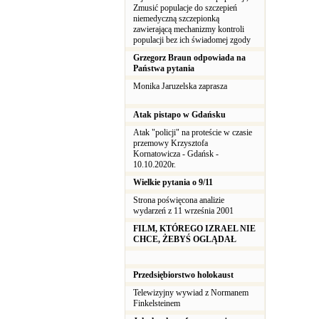
Zmusić populacje do szczepień
niemedyczną szczepionką
zawierającą mechanizmy kontroli
populacji bez ich świadomej zgody
Grzegorz Braun odpowiada na
Państwa pytania
Monika Jaruzelska zaprasza
Atak pistapo w Gdańsku
Atak "policji" na proteście w czasie
przemowy Krzysztofa
Kornatowicza - Gdańsk -
10.10.2020r.
Wielkie pytania o 9/11
Strona poświęcona analizie
wydarzeń z 11 września 2001
FILM, KTÓREGO IZRAEL NIE
CHCE, ŻEBYŚ OGLĄDAŁ
Przedsiębiorstwo holokaust
Telewizyjny wywiad z Normanem
Finkelsteinem