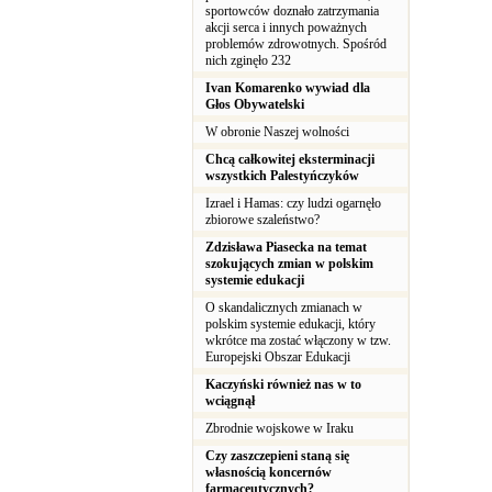
sportowców doznało zatrzymania
akcji serca i innych poważnych
problemów zdrowotnych. Spośród
nich zginęło 232
Ivan Komarenko wywiad dla
Głos Obywatelski
W obronie Naszej wolności
Chcą całkowitej eksterminacji
wszystkich Palestyńczyków
Izrael i Hamas: czy ludzi ogarnęło
zbiorowe szaleństwo?
Zdzisława Piasecka na temat
szokujących zmian w polskim
systemie edukacji
O skandalicznych zmianach w
polskim systemie edukacji, który
wkrótce ma zostać włączony w tzw.
Europejski Obszar Edukacji
Kaczyński również nas w to
wciągnął
Zbrodnie wojskowe w Iraku
Czy zaszczepieni staną się
własnością koncernów
farmaceutycznych?