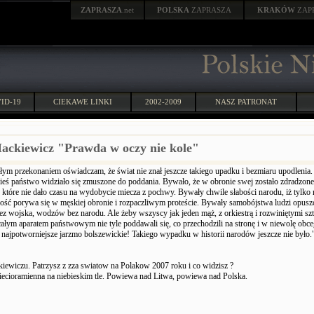
ZAPRASZA
.net
POLSKA
ZAPRASZA
KRAKÓW
ZAP
ID-19
CIEKAWE LINKI
2002-2009
NASZ PATRONAT
ackiewicz "Prawda w oczy nie kole"
łym przekonaniem oświadczam, że świat nie znał jeszcze takiego upadku i bezmiaru upodlenia.
kieś państwo widziało się zmuszone do poddania. Bywało, że w obronie swej zostało zdradzon
 które nie dało czasu na wydobycie miecza z pochwy. Bywały chwile słabości narodu, iż tylko
zość porywa się w męskiej obronie i rozpaczliwym proteście. Bywały samobójstwa ludzi opusz
ez wojska, wodzów bez narodu. Ale żeby wszyscy jak jeden mąż, z orkiestrą i rozwiniętymi sz
całym aparatem państwowym nie tyle poddawali się, co przechodzili na stronę i w niewolę obceg
 najpotworniejsze jarzmo bolszewickie! Takiego wypadku w historii narodów jeszcze nie było.
kiewiczu. Patrzysz z zza swiatow na Polakow 2007 roku i co widzisz ?
iecioramienna na niebieskim tle. Powiewa nad Litwa, powiewa nad Polska.