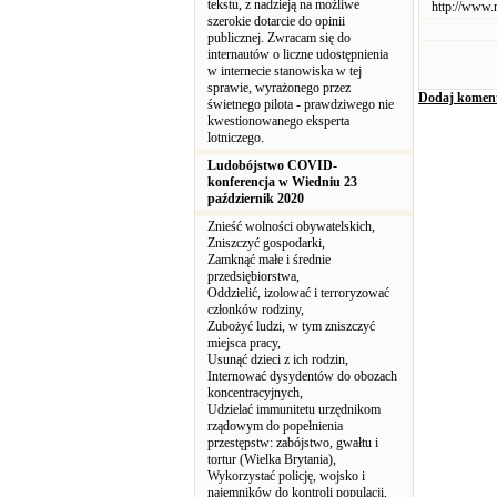
tekstu, z nadzieją na możliwe
http://www.
szerokie dotarcie do opinii
publicznej. Zwracam się do
internautów o liczne udostępnienia
w internecie stanowiska w tej
sprawie, wyrażonego przez
Dodaj komen
świetnego pilota - prawdziwego nie
kwestionowanego eksperta
lotniczego.
Ludobójstwo COVID-
konferencja w Wiedniu 23
październik 2020
Znieść wolności obywatelskich,
Zniszczyć gospodarki,
Zamknąć małe i średnie
przedsiębiorstwa,
Oddzielić, izolować i terroryzować
członków rodziny,
Zubożyć ludzi, w tym zniszczyć
miejsca pracy,
Usunąć dzieci z ich rodzin,
Internować dysydentów do obozach
koncentracyjnych,
Udzielać immunitetu urzędnikom
rządowym do popełnienia
przestępstw: zabójstwo, gwałtu i
tortur (Wielka Brytania),
Wykorzystać policję, wojsko i
najemników do kontroli populacji,