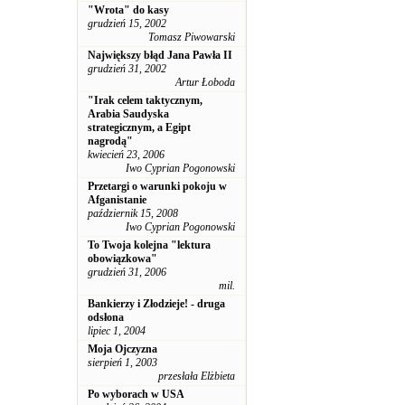
"Wrota" do kasy
grudzień 15, 2002
Tomasz Piwowarski
Największy błąd Jana Pawła II
grudzień 31, 2002
Artur Łoboda
"Irak celem taktycznym,
Arabia Saudyska
strategicznym, a Egipt
nagrodą"
kwiecień 23, 2006
Iwo Cyprian Pogonowski
Przetargi o warunki pokoju w
Afganistanie
październik 15, 2008
Iwo Cyprian Pogonowski
To Twoja kolejna "lektura
obowiązkowa"
grudzień 31, 2006
mil.
Bankierzy i Złodzieje! - druga
odsłona
lipiec 1, 2004
Moja Ojczyzna
sierpień 1, 2003
przesłała Elżbieta
Po wyborach w USA