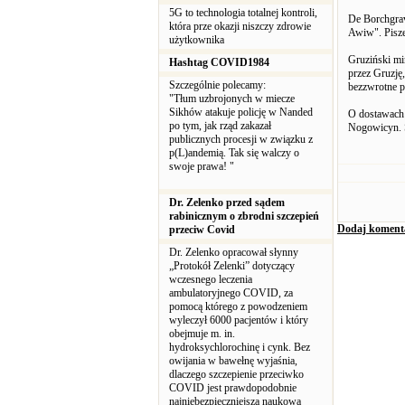
5G to technologia totalnej kontroli,
De Borchgrav
która prze okazji niszczy zdrowie
Awiw". Pisze
użytkownika
Gruziński mi
Hashtag COVID1984
przez Gruzję
Szczególnie polecamy:
bezzwrotne p
"Tłum uzbrojonych w miecze
Sikhów atakuje policję w Nanded
O dostawach b
po tym, jak rząd zakazał
Nogowicyn. Sz
publicznych procesji w związku z
p(L)andemią. Tak się walczy o
swoje prawa! "
Dr. Zelenko przed sądem
rabinicznym o zbrodni szczepień
Dodaj koment
przeciw Covid
Dr. Zelenko opracował słynny
„Protokół Zelenki” dotyczący
wczesnego leczenia
ambulatoryjnego COVID, za
pomocą którego z powodzeniem
wyleczył 6000 pacjentów i który
obejmuje m. in.
hydroksychlorochinę i cynk. Bez
owijania w bawełnę wyjaśnia,
dlaczego szczepienie przeciwko
COVID jest prawdopodobnie
najniebezpieczniejszą naukową