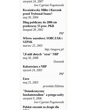
sierpień 24, 2007
Iwo Cyprian Pogonowski
Kwaśniewski, Miller i Kurczuk
przed Trybunał Stanu?
maj 30, 2004
Dług publiczny do 2006 nie
przekroczy 55 proc. PKB
listopad 28, 2002
PAP
Wbrew narodowi. SOBCZAK i
SZPAK
marzec 25, 2003
http://angora.pl/
7,8 mld złotych "strat" NBP
maj 30, 2008
Dziennik
Kabareciarz z NBP
styczeń 24, 2003
PAP
Euro
maj 25, 2003
przesłala Elżbieta
"Demokratyczny
fundamentalizm" a potęga nafty
sierpień 9, 2006
Iwo Cyprian Pogonowski
Polskie stocznie za drogie dla