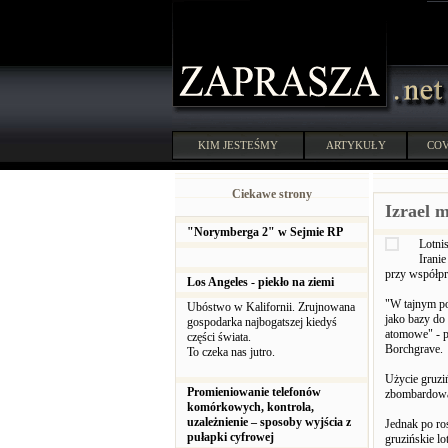
KIM JESTEŚMY
ARTYKUŁY
COV
Ciekawe strony
Izrael 
"Norymberga 2" w Sejmie RP
Lotni
Iranie
przy współp
Los Angeles - piekło na ziemi
"W tajnym po
Ubóstwo w Kalifornii. Zrujnowana
jako bazy do
gospodarka najbogatszej kiedyś
atomowe" - p
części świata.
Borchgrave.
To czeka nas jutro.
Użycie gruzi
Promieniowanie telefonów
zbombardować
komórkowych, kontrola,
uzależnienie – sposoby wyjścia z
Jednak po ros
pułapki cyfrowej
gruzińskie lo