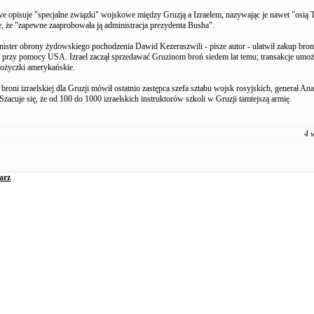
e opisuje "specjalne związki" wojskowe między Gruzją a Izraelem, nazywając je nawet "osią Tb
, że "zapewne zaaprobowała ją administracja prezydenta Busha".
nister obrony żydowskiego pochodzenia Dawid Kezeraszwili - pisze autor - ułatwił zakup broni 
, przy pomocy USA. Izrael zaczął sprzedawać Gruzinom broń siedem lat temu; transakcje umoż
ożyczki amerykańskie.
roni izraelskiej dla Gruzji mówił ostatnio zastępca szefa sztabu wojsk rosyjskich, generał Anat
acuje się, że od 100 do 1000 izraelskich instruktorów szkoli w Gruzji tamtejszą armię.
4 
arz