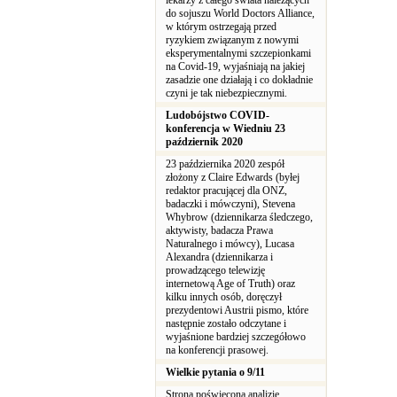
lekarzy z całego świata należących
do sojuszu World Doctors Alliance,
w którym ostrzegają przed
ryzykiem związanym z nowymi
eksperymentalnymi szczepionkami
na Covid-19, wyjaśniają na jakiej
zasadzie one działają i co dokładnie
czyni je tak niebezpiecznymi.
Ludobójstwo COVID-
konferencja w Wiedniu 23
październik 2020
23 października 2020 zespół
złożony z Claire Edwards (byłej
redaktor pracującej dla ONZ,
badaczki i mówczyni), Stevena
Whybrow (dziennikarza śledczego,
aktywisty, badacza Prawa
Naturalnego i mówcy), Lucasa
Alexandra (dziennikarza i
prowadzącego telewizję
internetową Age of Truth) oraz
kilku innych osób, doręczył
prezydentowi Austrii pismo, które
następnie zostało odczytane i
wyjaśnione bardziej szczegółowo
na konferencji prasowej.
Wielkie pytania o 9/11
Strona poświęcona analizie