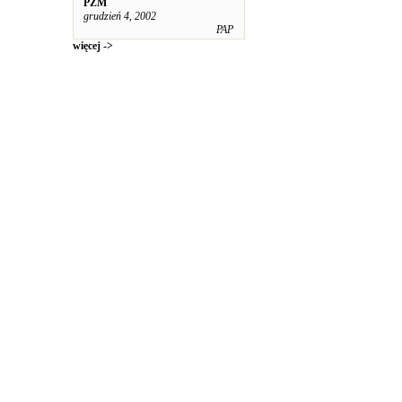
PŻM
grudzień 4, 2002
PAP
więcej ->