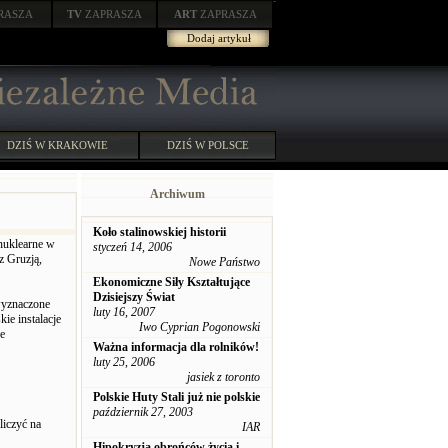
RASZA
TV
ZAPRASZA
ART
ZAPRASZA
Dodaj artykuł
DZIŚ W KRAKOWIE
DZIŚ W POLSCE
Archiwum
Koło stalinowskiej historii
 nuklearne w
styczeń 14, 2006
z Gruzją,
Nowe Państwo
Ekonomiczne Siły Kształtujące
Dzisiejszy Świat
wyznaczone
luty 16, 2007
ie instalacje
Iwo Cyprian Pogonowski
e
Ważna informacja dla rolników!
luty 25, 2006
jasiek z toronto
Polskie Huty Stali już nie polskie
październik 27, 2003
liczyć na
IAR
Hipokryzja obrońców życia i