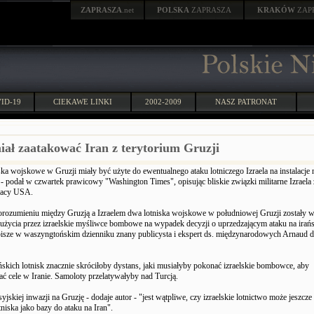
ZAPRASZA
.net
POLSKA
ZAPRASZA
KRAKÓW
ZAP
ID-19
CIEKAWE LINKI
2002-2009
NASZ PATRONAT
miał zaatakować Iran z terytorium Gruzji
ska wojskowe w Gruzji miały być użyte do ewentualnego ataku lotniczego Izraela na instalacje
 - podał w czwartek prawicowy "Washington Times", opisując bliskie związki militarne Izraela 
racy USA.
rozumieniu między Gruzją a Izraelem dwa lotniska wojskowe w południowej Gruzji zostały 
 użycia przez izraelskie myśliwce bombowe na wypadek decyzji o uprzedzającym ataku na irańsk
isze w waszyngtońskim dzienniku znany publicysta i ekspert ds. międzynarodowych Arnaud d
ńskich lotnisk znacznie skróciłoby dystans, jaki musiałyby pokonać izraelskie bombowce, aby
 cele w Iranie. Samoloty przelatywałyby nad Turcją.
yjskiej inwazji na Gruzję - dodaje autor - "jest wątpliwe, czy izraelskie lotnictwo może jeszcze 
tniska jako bazy do ataku na Iran".