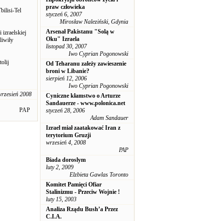
praw człowieka
ilisi-Tel
styczeń 6, 2007
Mirosław Naleziński, Gdynia
Arsenał Pakistanu "Solą w
izraelskiej
Oku" Izraela
liwiły
listopad 30, 2007
Iwo Cyprian Pogonowski
olij
Od Teharanu zależy zawieszenie
broni w Libanie?
sierpień 12, 2006
Iwo Cyprian Pogonowski
wrzesień 2008
Cyniczne kłamstwo o Arturze
Sandauerze - www.polonica.net
PAP
styczeń 28, 2006
Adam Sandauer
Izrael miał zaatakować Iran z
terytorium Gruzji
wrzesień 4, 2008
PAP
Biada doroslym
luty 2, 2009
Elzbieta Gawlas Toronto
Komitet Pamięci Ofiar
Stalinizmu - Przeciw Wojnie !
luty 15, 2003
Analiza Rządu Bush’a Przez
C.I.A.