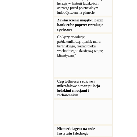
herezją w historii ludzkości i
ostrzega przed potencjalnym
ludobójstwem na planecie
Zawłaszczenie majątku przez
bankierów poprzez rewolucje
społeczne
Co łączy rewolucję
październikową, upadek muru
berlińskiego, rozpad bloku
wschodniego i dzisiejszą wojnę
klimatyczną?
Częstotliwości radiowe i
mikrofalowe a manipulacja
ludzkimi emocjami i
zachowaniem
Niemiecki agent na czele
Instytutu Pileckiego