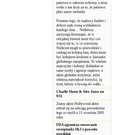
państwa w zakresie ochrony, a teraz
wielu z nas liczy na to, że państwo
płaci nasze rachunki.
Pomimo tego, że rządowy budżet i
deficyt stale rosną wykładniczo
każdego dnia ... Niektórzy
zaczynają dostrzegać, że w
oficjalnej historii może być coś
więcej niż to, w co wierzymy.
Nieliczni mogli to przewidzieć i
czekają na kolejną fazę, która może
być kolejnym krokiem w kierunku
globalnego zarządzania. To właśnie
mężczyźni i kobiety, dokładnie te
same osoby i agencje rządowe, a
także globalne instytucje, które
odniosą największe korzyści, są
tymi, którzy wzywają do walki ...
Charlie Sheen & Alex Jones on
9/11
Znany aktor Hollywood aktor
zebrał się na odwagę powiedzenia
tego co myśli o 11 września 2001
roku
FDA ogranicza stosowanie
szczepionki J&J z powodu
powikłań