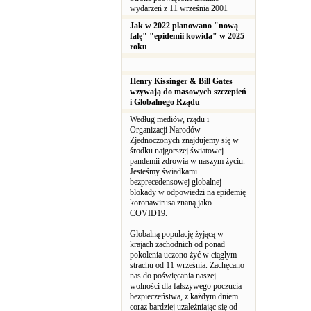
wydarzeń z 11 września 2001
Jak w 2022 planowano "nową
falę" "epidemii kowida" w 2025
roku
Henry Kissinger & Bill Gates
wzywają do masowych szczepień
i Globalnego Rządu
Według mediów, rządu i
Organizacji Narodów
Zjednoczonych znajdujemy się w
środku najgorszej światowej
pandemii zdrowia w naszym życiu.
Jesteśmy świadkami
bezprecedensowej globalnej
blokady w odpowiedzi na epidemię
koronawirusa znaną jako
COVID19.
Globalną populację żyjącą w
krajach zachodnich od ponad
pokolenia uczono żyć w ciągłym
strachu od 11 września. Zachęcano
nas do poświęcania naszej
wolności dla fałszywego poczucia
bezpieczeństwa, z każdym dniem
coraz bardziej uzależniając się od