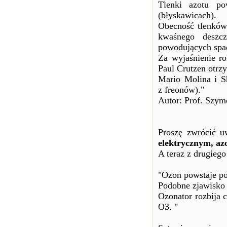
Tlenki azotu po
(błyskawicach).
Obecność tlenków
kwaśnego deszc
powodujących spad
Za wyjaśnienie ro
Paul Crutzen otrz
Mario Molina i S
z freonów)."
Autor: Prof. Szy
Proszę zwrócić 
elektrycznym, azo
A teraz z drugieg
"Ozon powstaje p
Podobne zjawisko 
Ozonator rozbija c
O3. "