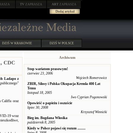
RASZA
TV
ZAPRASZA
ART
ZAPRASZA
Dodaj artykuł
DZIŚ W KRAKOWIE
DZIŚ W POLSCE
Archiwum
A, CDC
Stop wariatom prasowym!
czerwiec 23, 2006
Wojciech Romerowicz
ph Ladapo z
publicznego”
ZBIR, Silosy i Polska Okupacja Kremla 400 Lat
Temu
listopad 18, 2005
Iwo Cyprian Pogonowski
Califfa oraz
Opowieść o papieżu i oszuście
lipiec 30, 2008
Krzysztof Winnicki
OVID-19 wraz
Bieg im. Bogdana Włosika
ieszkodliwe,
październik 8, 2005
Kiedy w Polsce pojawi się rozum .........
lipiec 8, 2008