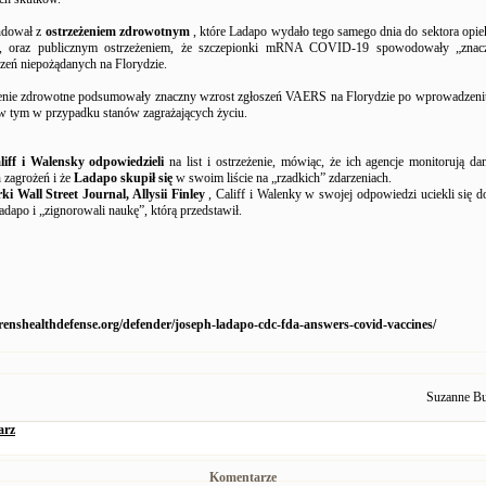
ndował z
ostrzeżeniem zdrowotnym
, które Ladapo wydało tego samego dnia do sektora opie
e, oraz publicznym ostrzeżeniem, że szczepionki mRNA COVID-19 spowodowały „znac
rzeń niepożądanych na Florydzie.
eżenie zdrowotne podsumowały znaczny wzrost zgłoszeń VAERS na Florydzie po wprowadzeni
tym w przypadku stanów zagrażających życiu.
liff i Walensky odpowiedzieli
na list i ostrzeżenie, mówiąc, że ich agencje monitorują d
 zagrożeń i że
Ladapo skupił się
w swoim liście na „rzadkich” zdarzeniach.
rki Wall Street Journal, Allysii Finley
, Califf i Walenky w swojej odpowiedzi uciekli się d
dapo i „zignorowali naukę”, którą przedstawił.
drenshealthdefense.org/defender/joseph-ladapo-cdc-fda-answers-covid-vaccines/
Suzanne Bu
arz
Komentarze