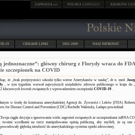
ZAPRASZA
.net
POLSKA
ZAPRASZA
KRAKÓW
ZAP
ID-19
CIEKAWE LINKI
2002-2009
NASZ PATRONAT
ą jednoznaczne”: główny chirurg z Florydy wraca do FD
ie szczepionek na COVID
dząc, że „brak przejrzystości szkodzi tylko wierze Amerykanów w naukę”, dr n. med.
Jose
ydy
, w tym tygodniu wezwał najwyższych urzędników zdrowia publicznego w kraju do „
12 kluczowych kwestii związanych z wprowadzeniem szczepionki
COVID-19
.
anym w środę do komisarza amerykańskiej Agencji ds. Żywności i Leków (FDA) Roberta 
ters for Disease Control and Prevention (CDC) Rochelle Walensky, Ladapo powiedział:
„Twoja ciągła decyzja o ignorowaniu wielu zagrożeń związanych ze szczepionkami mRNA C
z twoimi wysiłkami na rzecz manipulowania opinią publiczną, aby myśleli, że są one n
spowodowały głęboką nieufność do amerykańskiego systemu opieki zdrowotnej.