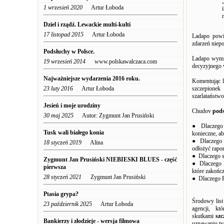
1 wrzesień 2020
Artur Łoboda
Dziel i rządź. Lewackie multi-kulti
17 listopad 2015
Artur Łoboda
Ladapo powi
zdarzeń niep
Podsłuchy w Polsce.
Ladapo wymie
19 wrzesień 2014
www.polskawalczaca.com
decyzyjnego 
Najważniejsze wydarzenia 2016 roku.
Komentując l
23 luty 2016
Artur Łoboda
szczepionek
szarlataństwo
Jesień i moje urodziny
Chudov
pod
30 maj 2025
Autor: Zygmunt Jan Prusiński
● Dlaczego 
Tusk wali białego konia
konieczne, ab
● Dlaczego F
18 styczeń 2019
Alina
odłożyć rapor
● Dlaczego s
Zygmunt Jan Prusiński NIEBIESKI BLUES - część
● Dlaczego F
pierwsza
które zakońc
28 styczeń 2021
Zygmunt Jan Prusiński
● Dlaczego 
Ptasia grypa?
Środowy list
23 październik 2025
Artur Łoboda
agencji, k
skutkami
sz
Bankierzy i złodzieje - wersja filmowa
uznawaniu ty