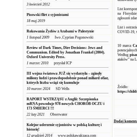
3 kwiecień 2012
List korespo
na Florydzi
Pisowski flirt z syjonistami
zgłoszeń zda
18 maj 2019
List i ostrz
Rokowania Żydów z Arabami w Palestynie
COVID-19, w 
1 listopad 2009
Iwo ,Cyprian Pogonowski
10 marca
Ca
Review of Dark Times, Dire Decisions: Jews and
potencjalnych
Communism. Edited by Jonathan Frankel (2004).
Według
pisa
Oxford University Press.
ataków” na La
1 marzec 2010
przysłał ICP
III wojna światowa JUŻ się wydarzyła – zginęły
miliony ludzi i prawdopodobnie ponad miliard ofiar,
których liczba wciąż się kumuluje
Źródło:
10 marzec 2024
SD Wells
https://chil
RAPORT WSTRZĄSU z Anglii: Szczepionka
mRNA powoduje 978 nowych CHORÓB OCZU i
173 ŚMIERCI !!!
22 luty 2021
Obserwator
Dodaj koment
Kolejne uderzenie syjonistów w polską kulturę i
historię!
12 grudzień 2014
www.polskawalczaca.com