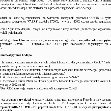
„Począwszy od operacji Warp Speed ​​i być może kontynuowanej z dodatkowymi 5 miliar
inwestycji w Project NextGen, rząd federalny bezlitośnie wpychał przedwczesną szczepio
narodu amerykańskiego, nie martwiąc się o poważne negatywne konsekwencje”.
edział, że „dane są jednoznaczne: po wdrożeniu szczepionki przeciwko COVID-19, syste
ożądanych szczepionek (VAERS) wzrósł o 1700%, - w tym o 4400% wzrost stanów zagrażając
nił 12 punktów danych i zażądał od urzędników służby zdrowia „publicznego” wyjaśnieni
wokół tych danych.
ist, bloger
Igor Chudov
powiedział, że naczelny chirurg zadaje „
wszystkie właściwe pytan
 przeciwko COVID-19 – i ujawnia FDA i CDC jako „szarlatanów” angażujących się 
”.
sumował pytania Ladapo
:
nie przeprowadzono randomizowanych badań klinicznych dla „wzmacniaczy Covid” (takie 
y ustalić, że są one bezpieczne i skuteczne)
DA zignorowała wiele doniesień o subklinicznym zapaleniu mięśnia sercowego i pozwoliła 
t na temat subklinicznego zapalenia mięśnia sercowego?
kutki uboczne szczepionek zostały celowo zignorowane w V-Safe?
DA zezwoliła firmie Pfizer na ukrycie wyników badania klinicznego szczepionek Covid u ko
zyło się w 2022 roku?
FDA i CDC ukrywają negatywną skuteczność szczepionek Covid?
 jest ostatnim z
trwającej wymiany
między chirurgiem generalnym Florydy a najwyższymi
tóra rozpoczęła się, gdy Ladapo w liście z
15 lutego
wyraził zaniepokojenie ni
czepionek mRNA COVID-19
i poprosił urzędników FDA i CDC o
większą przejrzystość
w
ch skutków.