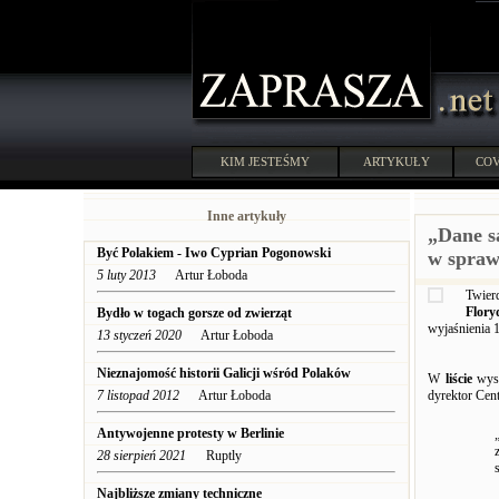
KIM JESTEŚMY
ARTYKUŁY
COV
Inne artykuły
„Dane s
Być Polakiem - Iwo Cyprian Pogonowski
w spraw
5 luty 2013
Artur Łoboda
Twier
Flor
Bydło w togach gorsze od zwierząt
wyjaśnienia 
13 styczeń 2020
Artur Łoboda
Nieznajomość historii Galicji wśród Polaków
W
liście
wysł
7 listopad 2012
Artur Łoboda
dyrektor Cen
Antywojenne protesty w Berlinie
28 sierpień 2021
Ruptly
Najbliższe zmiany techniczne