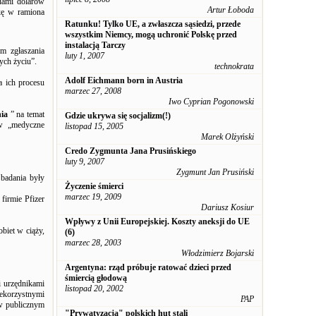
dami dolarów
Artur Łoboda
nkę w ramiona
Ratunku! Tylko UE, a zwłaszcza sąsiedzi, przede
wszystkim Niemcy, mogą uchronić Polskę przed
instalacją Tarczy
m zgłaszania
luty 1, 2007
ych życiu”.
technokrata
Adolf Eichmann born in Austria
a ich procesu
marzec 27, 2008
Iwo Cyprian Pogonowski
ia
” na temat
Gdzie ukrywa się socjalizm(!)
w „medyczne
listopad 15, 2005
Marek Olżyński
Credo Zygmunta Jana Prusińskiego
luty 9, 2007
Zygmunt Jan Prusiński
badania były
Życzenie śmierci
marzec 19, 2009
firmie Pfizer
Dariusz Kosiur
Wpływy z Unii Europejskiej. Koszty aneksji do UE
biet w ciąży,
(6)
marzec 28, 2003
Włodzimierz Bojarski
Argentyna: rząd próbuje ratować dzieci przed
śmiercią głodową
 urzędnikami
listopad 20, 2002
ekorzystnymi
PAP
 publicznym
"Prywatyzacja" polskich hut stali