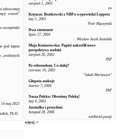
sierpień 1, 2003
zn
ki zdrowotnej
zący wzrost”
Krętacze. Bratkowski z NBP o wypowiedzi Leppera
luty 5, 2003
Piotr Mączynski
u szczepionki
Dwa cmentarze
lipiec 27, 2004
Wiesław Jacek Jastalski
Maja Komorowska: Papież nakreślił nowe
ane pod kątem
perspektywy nadziei
sierpień 20, 2002
o „osobistych
PAP
Po referendum. Co dalej?
czerwiec 10, 2003
"Jakub Mariawicz"
Głupota atakuje
marzec 7, 2004
PAP
Nasza Polska: Obrońmy Polskę!
luty 4, 2003
14 maj 2023
Jarmulka i prezydent
listopad 28, 2006
rdick, Ph.D.
wielbiciel poezji
więcej ->