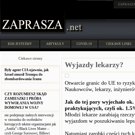
ZAPRASZ
KIM JESTEŚMY
ARTYKUŁY
COVID-19
CIEKAWE LINKI
Ciekawe strony
Wyjazdy lekarzy?
Były agent CIA ujawnia, jak
Izrael zmusił Trumpa do
zbombardowania Iranu
Otwarcie granic do UE to ryzyk
Naukowców, lekarzy, inżynierów
CZY ROZUMIESZ SKĄD
ZAMIESZKI I PRÓBA
Jak do tej pory wyjechało ok.
WYWOŁANIA WOJNY
praktykujących, czyli ok. 1.
DOMOWEJ W USA?
Młodzi lekarze zarabiają rzeczy
nie podejmuje żadnych interwencji
w stosunku do osobników
wyjazdom w poszukiwaniu lepsz
kierujących takimi organizacjami jak
„Antifa” i Black Lives Matter –
Natomiast zarobki części tych k
czyli George Sorosowi, Billowi