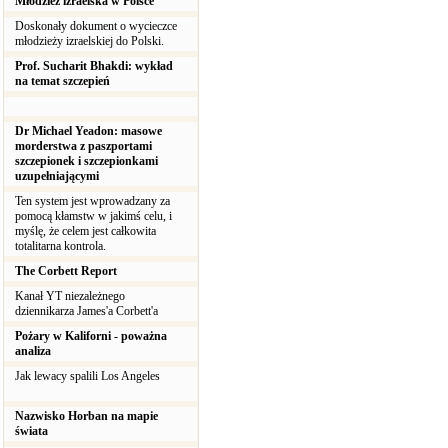
Młodzież izraelska w Polsce
Doskonały dokument o wycieczce
młodzieży izraelskiej do Polski.
Prof. Sucharit Bhakdi: wykład
na temat szczepień
Dr Michael Yeadon: masowe
morderstwa z paszportami
szczepionek i szczepionkami
uzupełniającymi
Ten system jest wprowadzany za
pomocą kłamstw w jakimś celu, i
myślę, że celem jest całkowita
totalitarna kontrola.
The Corbett Report
Kanał YT niezależnego
dziennikarza James'a Corbett'a
Pożary w Kaliforni - poważna
analiza
Jak lewacy spalili Los Angeles
Nazwisko Horban na mapie
świata