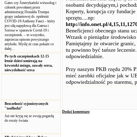
Gates czy Amerykański wirusolog i
osobami decydującym,i pochodz
członek powołanej przez
Koperty, korupcja czy fundacje 
administrację Donalda Trumpa
grupy zadaniowej ds. epidemii
sprzętu....np:
COVID-19 Anthony Fauci – który
http://info.onet.pl/4,15,11,12
jest siłą napędową dla Gatesa i
Beneficjenci obecnego stanu uc
Sorosa w sparawie Covid-19 i
szczepionek. – to wszystko,
Wrzask o pieniądze środowisko z
zaprzecza opisom powyższego
Pamiętajmy że otwarcie granic, 
artykułu. Myślę że czas pokaże co
dalej…
tu powinno być tańsze leczenie.
odpowiedzialnie.
Po tych szczepionkach 12-15
letnie dzieci umierają na
krwotoki mózgu, zawały serca,
Przy naszym PKB rzędu 20% PK
niewydolność serca
mieć zarobki oficjalne jak w U
odpowiedzialność po staremu, p
Bezczelność syjonistycznych
"nadludzi"
Dodaj komentarz
Już nie kryją się ze swoją pogardą
do reszty świata.