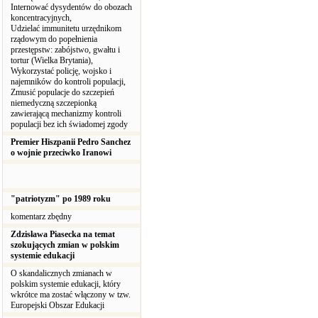
Internować dysydentów do obozach
koncentracyjnych,
Udzielać immunitetu urzędnikom
rządowym do popełnienia
przestępstw: zabójstwo, gwałtu i
tortur (Wielka Brytania),
Wykorzystać policję, wojsko i
najemników do kontroli populacji,
Zmusić populacje do szczepień
niemedyczną szczepionką
zawierającą mechanizmy kontroli
populacji bez ich świadomej zgody
Premier Hiszpanii Pedro Sanchez
o wojnie przeciwko Iranowi
"patriotyzm" po 1989 roku
komentarz zbędny
Zdzisława Piasecka na temat
szokujących zmian w polskim
systemie edukacji
O skandalicznych zmianach w
polskim systemie edukacji, który
wkrótce ma zostać włączony w tzw.
Europejski Obszar Edukacji