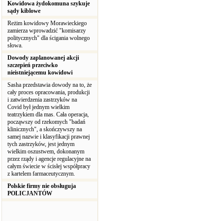
Kowidowa żydokomuna szykuje
sądy kiblowe
Reżim kowidowy Morawieckiego
zamierza wprowadzić "komisarzy
politycznych" dla ścigania wolnego
słowa.
Dowody zaplanowanej akcji
szczepień przeciwko
nieistniejącemu kowidowi
Sasha przedstawia dowody na to, że
cały proces opracowania, produkcji
i zatwierdzenia zastrzyków na
Covid był jednym wielkim
teatrzykiem dla mas. Cała operacja,
począwszy od rzekomych "badań
klinicznych", a skończywszy na
samej nazwie i klasyfikacji prawnej
tych zastrzyków, jest jednym
wielkim oszustwem, dokonanym
przez rządy i agencje regulacyjne na
całym świecie w ścisłej współpracy
z kartelem farmaceutycznym.
Polskie firmy nie obsługuja
POLICJANTÓW