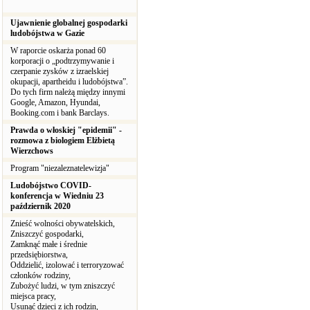
Ujawnienie globalnej gospodarki
ludobójstwa w Gazie
W raporcie oskarża ponad 60
korporacji o „podtrzymywanie i
czerpanie zysków z izraelskiej
okupacji, apartheidu i ludobójstwa”.
Do tych firm należą między innymi
Google, Amazon, Hyundai,
Booking.com i bank Barclays.
Prawda o włoskiej "epidemii" -
rozmowa z biologiem Elżbietą
Wierzchows
Program "niezaleznatelewizja"
Ludobójstwo COVID-
konferencja w Wiedniu 23
październik 2020
Znieść wolności obywatelskich,
Zniszczyć gospodarki,
Zamknąć małe i średnie
przedsiębiorstwa,
Oddzielić, izolować i terroryzować
członków rodziny,
Zubożyć ludzi, w tym zniszczyć
miejsca pracy,
Usunąć dzieci z ich rodzin,