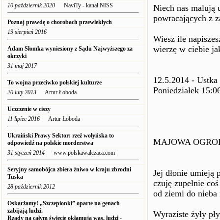
10 październik 2020
NaviTy - kanał NISS
Niech nas malują 
powracających z z
Poznaj prawdę o chorobach przewlekłych
19 sierpień 2016
Wiesz ile napiszes
wierzę w ciebie ja
Adam Słomka wyniesiony z Sądu Najwyższego za
okrzyki
31 maj 2017
12.5.2014 - Ustka
To wojna przeciwko polskiej kulturze
Poniedziałek 15:0
20 luty 2013
Artur Łoboda
Uczczenie w ciszy
11 lipiec 2016
Artur Łoboda
Ukraiński Prawy Sektor: rzeź wołyńska to
MAJOWA OGRO
odpowiedź na polskie morderstwa
31 styczeń 2014
www.polskawalczaca.com
Seryjny samobójca zbiera żniwo w kraju zbrodni
Jej dłonie umieją 
Tuska
czuję zupełnie coś
28 październik 2012
od ziemi do nieba
Oskarżamy! „Szczepionki” oparte na genach
zabijają ludzi.
Wyraziste żyły pł
Rządy na całym świecie okłamują was, ludzi -