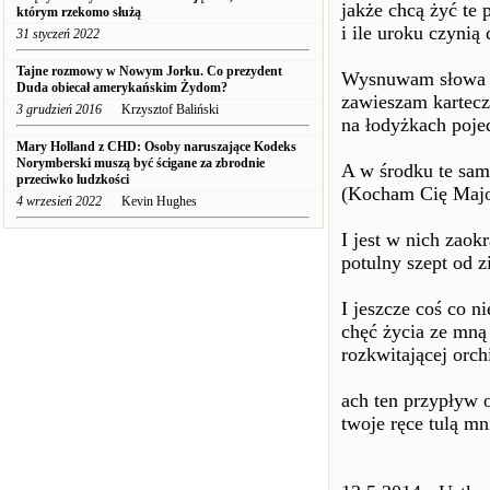
jakże chcą żyć te 
którym rzekomo służą
i ile uroku czyni
31 styczeń 2022
Tajne rozmowy w Nowym Jorku. Co prezydent
Wysnuwam słowa 
Duda obiecał amerykańskim Żydom?
zawieszam kartecz
3 grudzień 2016
Krzysztof Baliński
na łodyżkach poje
Mary Holland z CHD: Osoby naruszające Kodeks
Norymberski muszą być ścigane za zbrodnie
A w środku te sam
przeciwko ludzkości
(Kocham Cię Majo
4 wrzesień 2022
Kevin Hughes
I jest w nich zaok
potulny szept od z
I jeszcze coś co n
chęć życia ze mną
rozkwitającej orch
ach ten przypływ
twoje ręce tulą mn