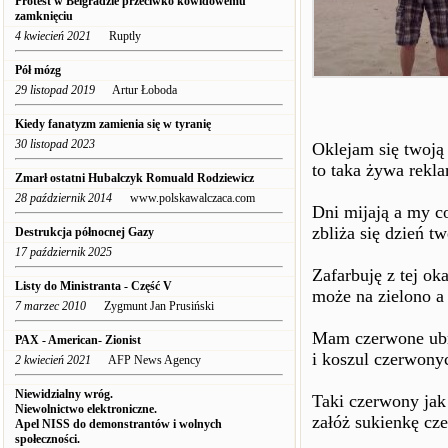
Protest w Belgradzie przeciwko kowidowemu
zamknięciu
4 kwiecień 2021
Ruptly
Pół mózg
29 listopad 2019
Artur Łoboda
Kiedy fanatyzm zamienia się w tyranię
30 listopad 2023
Oklejam się twoją
to taka żywa rekl
Zmarł ostatni Hubalczyk Romuald Rodziewicz
28 październik 2014
www.polskawalczaca.com
Dni mijają a my co
zbliża się dzień t
Destrukcja północnej Gazy
17 październik 2025
Zafarbuję z tej ok
Listy do Ministranta - Część V
może na zielono 
7 marzec 2010
Zygmunt Jan Prusiński
Mam czerwone ubra
PAX - American- Zionist
i koszul czerwony
2 kwiecień 2021
AFP News Agency
Niewidzialny wróg.
Taki czerwony jak
Niewolnictwo elektroniczne.
załóż sukienkę cz
Apel NISS do demonstrantów i wolnych
społeczności.