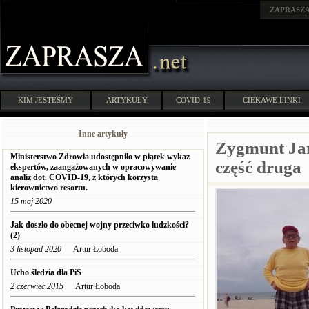
ZAPRASZ
KIM JESTEŚMY
ARTYKUŁY
COVID-19
CIEKAWE LINKI
Inne artykuły
Zygmunt Ja
Ministerstwo Zdrowia udostępniło w piątek wykaz
część druga
ekspertów, zaangażowanych w opracowywanie
analiz dot. COVID-19, z których korzysta
kierownictwo resortu.
15 maj 2020
Jak doszło do obecnej wojny przeciwko ludzkości?
(2)
3 listopad 2020
Artur Łoboda
Ucho śledzia dla PiS
2 czerwiec 2015
Artur Łoboda