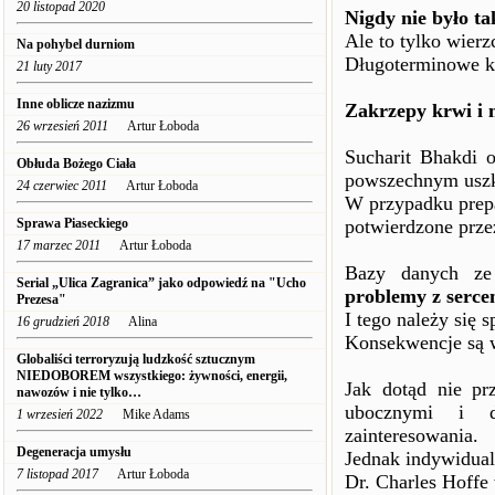
20 listopad 2020
Nigdy nie było t
Ale to tylko wierz
Na pohybel durniom
Długoterminowe k
21 luty 2017
Inne oblicze nazizmu
Zakrzepy krwi i
26 wrzesień 2011
Artur Łoboda
Sucharit Bhakdi 
Obłuda Bożego Ciała
powszechnym uszk
24 czerwiec 2011
Artur Łoboda
W przypadku prepa
Sprawa Piaseckiego
potwierdzone prze
17 marzec 2011
Artur Łoboda
Bazy danych ze
Serial „Ulica Zagranica” jako odpowiedź na "Ucho
problemy z serc
Prezesa"
I tego należy się 
16 grudzień 2018
Alina
Konsekwencje są 
Globaliści terroryzują ludzkość sztucznym
NIEDOBOREM wszystkiego: żywności, energii,
Jak dotąd nie pr
nawozów i nie tylko…
ubocznymi i d
1 wrzesień 2022
Mike Adams
zainteresowania.
Degeneracja umysłu
Jednak indywidual
7 listopad 2017
Artur Łoboda
Dr. Charles Hoffe 