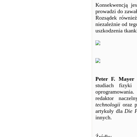
Konsekwencją jes
prowadzi do zawału
Rozsądek również 
niezależnie od te
uszkodzenia tkanki
Peter F. Mayer
j
studiach fizyk
oprogramowania. 
redaktor naczel
technologii
oraz p
artykuły dla
Die P
innych.
Źródło: