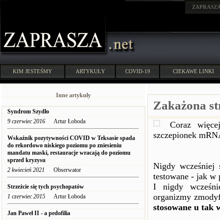
ZAPRASZ
KIM JESTEŚMY
ARTYKUŁY
COVID-19
CIEKAWE LINKI
Inne artykuły
Zakażona s
Syndrom Szydło
9 czerwiec 2016
Artur Łoboda
Coraz więce
szczepionek mRNA
Wskaźnik pozytywności COVID w Teksasie spada
do rekordowo niskiego poziomu po zniesieniu
mandatu maski, restauracje wracają do poziomu
sprzed kryzysu
Nigdy wcześniej 
2 kwiecień 2021
Obserwator
testowane - jak w
I nigdy wcześni
Strzeżcie się tych psychopatów
organizmy zmodyfi
1 czerwiec 2015
Artur Łoboda
stosowane u tak 
Jan Paweł II - a pedofilia