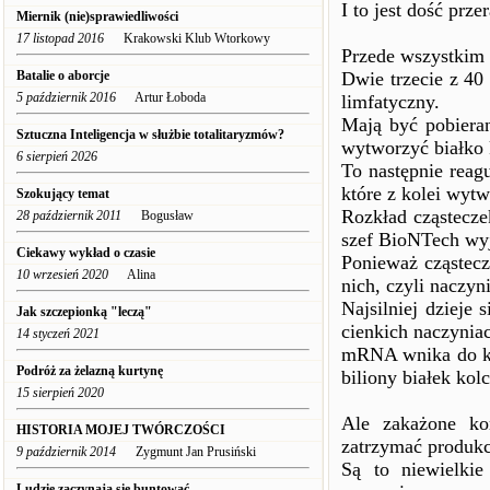
I to jest dość prze
Miernik (nie)sprawiedliwości
17 listopad 2016
Krakowski Klub Wtorkowy
Przede wszystkim H
Batalie o aborcje
Dwie trzecie z 40
5 październik 2016
Artur Łoboda
limfatyczny.
Mają być pobiera
Sztuczna Inteligencja w służbie totalitaryzmów?
wytworzyć białko 
6 sierpień 2026
To następnie reag
które z kolei wytw
Szokujący temat
Rozkład cząstecze
28 październik 2011
Bogusław
szef BioNTech wyj
Ciekawy wykład o czasie
Ponieważ cząstecz
10 wrzesień 2020
Alina
nich, czyli naczyn
Najsilniej dzieje 
Jak szczepionką "leczą"
cienkich naczynia
14 styczeń 2021
mRNA wnika do ko
Podróż za żelazną kurtynę
biliony białek kol
15 sierpień 2020
Ale zakażone ko
HISTORIA MOJEJ TWÓRCZOŚCI
zatrzymać produkc
9 październik 2014
Zygmunt Jan Prusiński
Są to niewielkie
Ludzie zaczynają się buntować