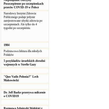
Niepożądane Odczyny
Poszczepienne po szczepionkach
przeciw COVID-19 w Polsce
Narodowy Instytut Zdrowia
Publicznego podaje jedynie
zarejestrowane ubytki zdrowia po
szczepieniach. Ale tylko do 4
tygodni po szczepieniu.
1984
Podstawowa lektura dla młodych
Polaków
5 przykładów izraelskich zbrodni
wojennych w Strefie Gazy
"Quo Vadis Polonia?" Lech
Makowiecki
Dr. Jeff Barke przerywa milczenie
o COVID19
Rozmowa Adnieszki Wolskiej z