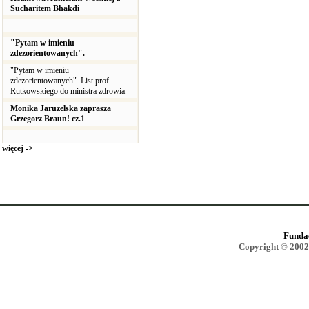
Sucharitem Bhakdi
"Pytam w imieniu
zdezorientowanych".
"Pytam w imieniu
zdezorientowanych". List prof.
Rutkowskiego do ministra zdrowia
Monika Jaruzelska zaprasza
Grzegorz Braun! cz.1
więcej ->
Funda
Copyright © 2002