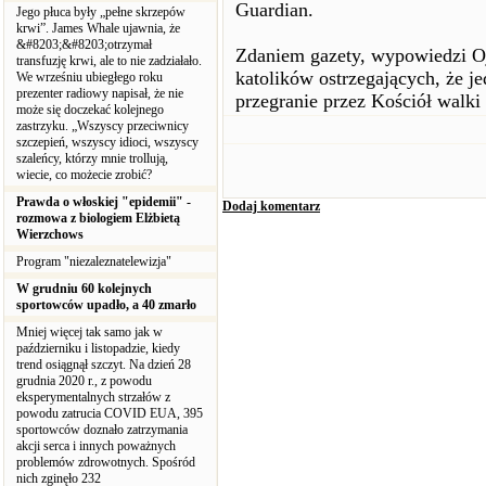
Guardian.
Jego płuca były „pełne skrzepów
krwi”. James Whale ujawnia, że
&#8203;&#8203;otrzymał
Zdaniem gazety, wypowiedzi 
transfuzję krwi, ale to nie zadziałało.
katolików ostrzegających, że j
We wrześniu ubiegłego roku
prezenter radiowy napisał, że nie
przegranie przez Kościół walki
może się doczekać kolejnego
zastrzyku. „Wszyscy przeciwnicy
szczepień, wszyscy idioci, wszyscy
szaleńcy, którzy mnie trollują,
wiecie, co możecie zrobić?
Prawda o włoskiej "epidemii" -
Dodaj komentarz
rozmowa z biologiem Elżbietą
Wierzchows
Program "niezaleznatelewizja"
W grudniu 60 kolejnych
sportowców upadło, a 40 zmarło
Mniej więcej tak samo jak w
październiku i listopadzie, kiedy
trend osiągnął szczyt. Na dzień 28
grudnia 2020 r., z powodu
eksperymentalnych strzałów z
powodu zatrucia COVID EUA, 395
sportowców doznało zatrzymania
akcji serca i innych poważnych
problemów zdrowotnych. Spośród
nich zginęło 232