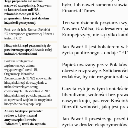
Tego preparatu nie można
było, lub nawet samemu stawia 
nazywać szczepionką. Nazywam
to konstruktem mRNA,
Financial Times.
rekombinowanym RNA,
preparatem, który jest dziełem
Ten sam dziennik przytacza wy
inżynierii genetycznej.
Navarro-Vallsa, iż adresatem pa
Prof. zw. dr hab. Roman Zieliński
Europejczycy, nie są tylko katol
“O szczepionce genetycznej Pfizera i
testach PCR”
Hiszpański rząd przyznał się do
Jan Paweł II jest bohaterem w 
powietrznego spryskiwania całej
życia publicznego - dodaje "FT
ludności chemikaliami
Podczas strategicznie
Papież uważany przez Polaków 
zaplanowanego „stanu
wyjątkowego” covid-19,
okresie rozprawy z Solidarnoś
Organizacja Narodów
rodaków, by nie rozgraniczali w
Zjednoczonych (ONZ) upoważniła
hiszpański rząd do rozpylania z
nieba śmiertelnych smug
Gazeta cytuje w tym kontekście
chemicznych . 16 kwietnia 2020 r.
liberalizmu, wolności bez praw
hiszpański rząd po cichu przyznał,
że upoważnił wojsko do rozpylania
naszym kraju, pasterze Kościoł
biocydów na całą populację.
filozofii wolności, jaką jest 
Znany brytyjski prezenter
radiowy, który nazwał
Jan Paweł II przestrzega przed 
antyszczepionkowców
życia w drodze eksperymentów z
"idiotami", trafił do szpitala