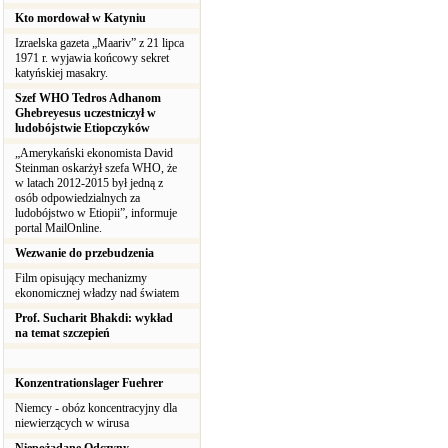
Kto mordował w Katyniu
Izraelska gazeta „Maariv” z 21 lipca
1971 r. wyjawia końcowy sekret
katyńskiej masakry.
Szef WHO Tedros Adhanom
Ghebreyesus uczestniczył w
ludobójstwie Etiopczyków
„Amerykański ekonomista David
Steinman oskarżył szefa WHO, że
w latach 2012-2015 był jedną z
osób odpowiedzialnych za
ludobójstwo w Etiopii”, informuje
portal MailOnline.
Wezwanie do przebudzenia
Film opisujący mechanizmy
ekonomicznej władzy nad światem
Prof. Sucharit Bhakdi: wykład
na temat szczepień
Konzentrationslager Fuehrer
Niemcy - obóz koncentracyjny dla
niewierzących w wirusa