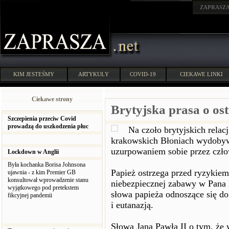
ZAPRASZ
KIM JESTEŚMY
ARTYKUŁY
COVID-19
CIEKAWE LINKI
Ciekawe strony
Brytyjska prasa o os
Szczepienia przeciw Covid
prowadzą do uszkodzenia płuc
Na czoło brytyjskich relacj
krakowskich Błoniach wydobywa
uzurpowaniem sobie przez czło
Lockdown w Anglii
Była kochanka Borisa Johnsona
Papież ostrzega przed ryzykie
ujawnia - z kim Premier GB
konsultował wprowadzenie stanu
niebezpiecznej zabawy w Pana 
wyjątkowego pod pretekstem
słowa papieża odnoszące się do
fikcyjnej pandemii
i eutanazją.
Słowa Jana Pawła II o tym, że 