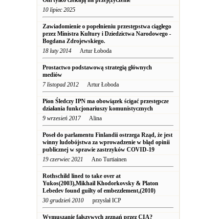
Oni tylko czekają na przejęzyczenie
10 lipiec 2025
Zawiadomienie o popełnieniu przestępstwa ciągłego
przez Ministra Kultury i Dziedzictwa Narodowego -
Bogdana Zdrojewskiego.
18 luty 2014
Artur Łoboda
Prostactwo podstawową strategią głównych
mediów
7 listopad 2012
Artur Łoboda
Pion Śledczy IPN ma obowiązek ścigać przestępcze
działania funkcjonariuszy komunistycznych
9 wrzesień 2017
Alina
Poseł do parlamentu Finlandii ostrzega Rząd, że jest
winny ludobójstwa za wprowadzenie w błąd opinii
publicznej w sprawie zastrzyków COVID-19
19 czerwiec 2021
Ano Turtiainen
Rothschild lined to take over at
Yukos(2003),Mikhail Khodorkovsky & Platon
Lebedev found guilty of embezzlement,(2010)
30 grudzień 2010
przysłał ICP
Wymuszanie fałszywych zeznań przez CIA?