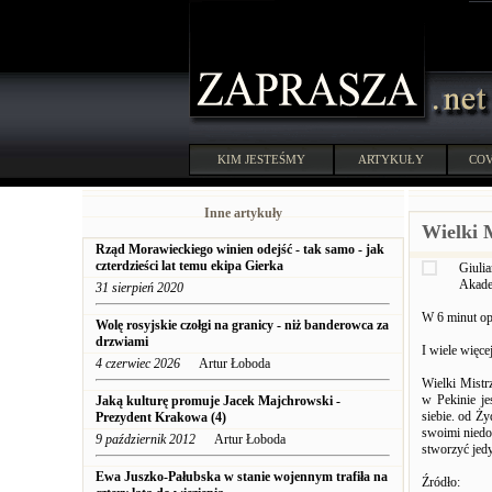
KIM JESTEŚMY
ARTYKUŁY
COV
Inne artykuły
Wielki M
Rząd Morawieckiego winien odejść - tak samo - jak
czterdzieści lat temu ekipa Gierka
Giuli
Akade
31 sierpień 2020
W 6 minut opi
Wolę rosyjskie czołgi na granicy - niż banderowca za
drzwiami
I wiele więce
4 czerwiec 2026
Artur Łoboda
Wielki Mistrz
w Pekinie je
Jaką kulturę promuje Jacek Majchrowski -
siebie. od Ż
Prezydent Krakowa (4)
swoimi niedo
9 październik 2012
Artur Łoboda
stworzyć jedyną
Ewa Juszko-Pałubska w stanie wojennym trafiła na
Źródło: