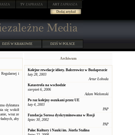
RASZA
TV
ZAPRASZA
ART
ZAPRASZA
Dodaj artykuł
DZIŚ W KRAKOWIE
DZIŚ W POLSCE
Archiwum
Kolejne rewelacje idioty. Balcerowicz w Budapeszcie
Regularnej i
luty 28, 2003
Artur Łoboda
Katastrofa na wschodzie
sierpień 6, 2006
Adam Wielomski
Po raz kolejny oszukani przez UE
luty 4, 2003
czna dyktatura
PAP
nia się wokół
anie, wraz ze
Fundacja Sorosa dyskryminowana w Rosji
władnych, aby
lipiec 30, 2002
PAP
Pałac Kultury i Nauki im. Józefa Stalina
lipiec 22, 2008