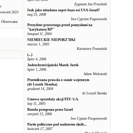
Zygmunt Jan Prusiński
e
Irak jako nieudana super-baza osi USA-Izrael?
kwiecień 2021
maj 25, 2008
Iwo Cyprian Pogonowski
Obserwator
Prezydent przestrzega przed pomysłami na
"karykaturę RP"
listopad 11, 2004
NIEMIECKIE NIEPORZˇDKI
marzec 1, 2003
Kazimierz Poznański
(...)
lipiec 4, 2006
Judeochrześcijański Marek Jurek
lipiec 1, 2006
Adam Wielomski
Przemilczana prawda o stanie wojennym
(dr Leszek Skonka)
grudzień 14, 2004
dr Leszek Skonka
Umowa sprzedaży akcji PZU S.A.
luty 11, 2005
Runda przegrana przez Izrael
sierpień 15, 2006
Iwo Cypian Poogonowski
Partie polityczne pod nadzorem służb...
kwiecień 17, 2007