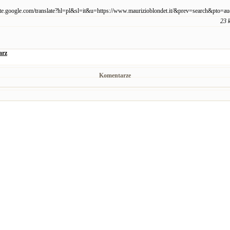
slate.google.com/translate?hl=pl&sl=it&u=https://www.maurizioblondet.it/&prev=search&pto=au
23 
arz
Komentarze