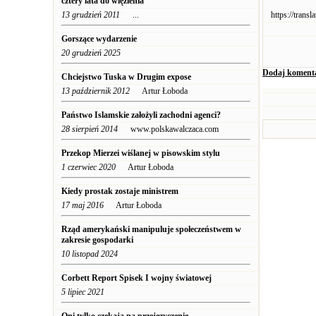
cztery lata do więzienia
13 grudzień 2011
...
https://tran
Gorszące wydarzenie
20 grudzień 2025
Dodaj koment
Chciejstwo Tuska w Drugim expose
13 październik 2012
Artur Łoboda
Państwo Islamskie założyli zachodni agenci?
28 sierpień 2014
www.polskawalczaca.com
Przekop Mierzei wiślanej w pisowskim stylu
1 czerwiec 2020
Artur Łoboda
Kiedy prostak zostaje ministrem
17 maj 2016
Artur Łoboda
Rząd amerykański manipuluje społeczeństwem w
zakresie gospodarki
10 listopad 2024
Corbett Report Spisek I wojny światowej
5 lipiec 2021