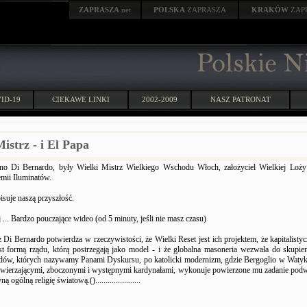
ZAPRASZA
.net
POLSKA
ZAPRASZA
KRAKÓW
ZAP
ID-19
CIEKAWE LINKI
2002-2009
NASZ PATRONAT
istrz - i El Papa
ano Di Bernardo, były Wielki Mistrz Wielkiego Wschodu Włoch, założyciel Wielkiej Loży 
mii Iluminatów.
suje naszą przyszłość.
j ... Bardzo pouczające wideo (od 5 minuty, jeśli nie masz czasu)
 Di Bernardo potwierdza w rzeczywistości, że Wielki Reset jest ich projektem, że kapitalisty
st formą rządu, którą postrzegają jako model - i że globalna masoneria wezwała do skupie
ydów, których nazywamy Panami Dyskursu, po katolicki modernizm, gdzie Bergoglio w Watyk
wierzającymi, zboczonymi i występnymi kardynałami, wykonuje powierzone mu zadanie pod
 ogólną religię światową.()......................