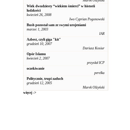
Marek Olżyński
Wiek dwudziesty “wiekiem śmierci” w historii
ludzkości
kwiecień 26, 2008
Iwo Cyprian Pogonowski
Bush pozostał sam ze swymi urojeniami
marzec 1, 2003
IAR
Azbest, czyli giga "kit"
grudzień 10, 2007
Dariusz Kosiur
Opór Islamu
kwiecień 2, 2007
przysłał ICP
oczekiwanie
perelka
Politycznie, trupi zaduch
grudzień 12, 2005
Marek Olżyński
więcej ->