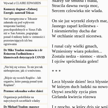
Skarzy sie smutna i blada,
Wywiad z CLAIRE EDWARDS
Stracila dawna swoja moc,
Komuszy dogmat «Zielonej
Sercem czlowieka nie wlada.
Energii» zamroził Teksas
Sieć energetyczna w Teksasie
On sie juz wyrzekl zlotych mar,
załamała się pod wpływem
Jasnego zaparl królestwa -
temperatur bardziej
prawdopodobnych w Sioux Falls
I niesmiertelny ducha dar
niż w San Antonio, pogrążając
W otchlanie stracil nicestwa.
ponad 4 miliony ludzi w ciemności i
pozostawiających ich bez
ogrzewania
I runal caly wielki gmach,
Dr Mike Yeadon rozmawia z dr
Wzniesiony wiara pokolen...
Reinerem Fuellmichem o
Zostala nedza - niemoc - strach
kłamstwach dotyczących COVID
I ojców spróchniala golen!
„Nie bój się wirusa. To nie jest tak
niebezpieczne, jak ci wmówiono.
* * *
„Bójcie się swoich Rządów - lub
Lecz blysnie dzien! lecz blysnie
organów, które panują ponad tymi
Rządami”.
W którym duch ludzki na nowo
Ozywi zeschly zycia pien
Przemoc seksualna wobec dzieci
Girlanda kwiecia rózowa
Organizacje pedofilskie na
najwyższych szczeblach władzy
I z prochu, w który dzis sie wpi
Dr Michael Yeadon: masowe