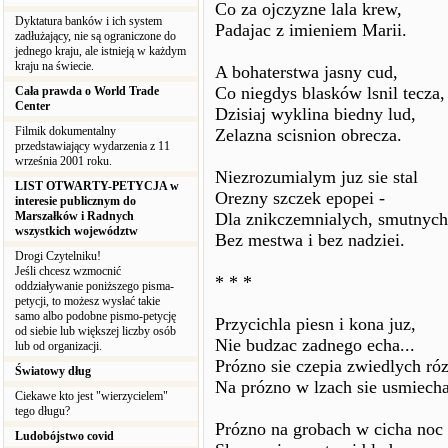
Co za ojczyzne lala krew,
Dyktatura banków i ich system
Padajac z imieniem Marii.
zadłużający, nie są ograniczone do
jednego kraju, ale istnieją w każdym
kraju na świecie.
A bohaterstwa jasny cud,
Co niegdys blasków lsnil tecza,
Cała prawda o World Trade
Center
Dzisiaj wyklina biedny lud,
Filmik dokumentalny
Zelazna scisnion obrecza.
przedstawiający wydarzenia z 11
września 2001 roku.
Niezrozumialym juz sie stal
LIST OTWARTY-PETYCJA w
Orezny szczek epopei -
interesie publicznym do
Marszałków i Radnych
Dla znikczemnialych, smutnych 
wszystkich województw
Bez mestwa i bez nadziei.
Drogi Czytelniku!
Jeśli chcesz wzmocnić
* * *
oddziaływanie poniższego pisma-
petycji, to możesz wysłać takie
samo albo podobne pismo-petycję
Przycichla piesn i kona juz,
od siebie lub większej liczby osób
Nie budzac zadnego echa...
lub od organizacji.
Prózno sie czepia zwiedlych róz
Światowy dług
Na prózno w lzach sie usmiecha
Ciekawe kto jest "wierzycielem"
tego długu?
Prózno na grobach w cicha noc
Ludobójstwo covid