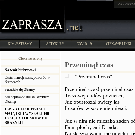
ZAPRASZ
KIM JESTEŚMY
ARTYKUŁY
COVID-19
CIEKAWE LINKI
Ciekawe strony
Przeminął czas
Na wzór hitlerowski
"Przeminal czas"
Eksterminacja starszych osób w
Niemczech.
Przeminal czas! przeminal czas
Strzeżcie się Obamy
Teczowej cudów powiesci,
Kto naprawdę stoi za Barakiem
Juz opustoszal swiety las
Obamą?
I czarów w sobie nie miesci.
JAK ŻYDZI ODEBRALI
MAJĄTKI I WYSŁALI 100
TYSIĘCY POLAKÓW DO
Juz w nim nie mieszka zaden b
BRAZYLII
Faun plochy ani Driada,
Na skrzyzowaniu ciemnych dró