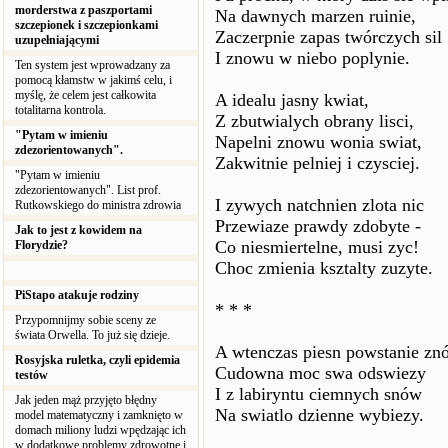
morderstwa z paszportami
Na dawnych marzen ruinie,
szczepionek i szczepionkami
Zaczerpnie zapas twórczych sil
uzupełniającymi
I znowu w niebo poplynie.
Ten system jest wprowadzany za
pomocą kłamstw w jakimś celu, i
myślę, że celem jest całkowita
A idealu jasny kwiat,
totalitarna kontrola.
Z zbutwialych obrany lisci,
"Pytam w imieniu
Napelni znowu wonia swiat,
zdezorientowanych".
Zakwitnie pelniej i czysciej.
"Pytam w imieniu
zdezorientowanych". List prof.
I zywych natchnien zlota nic
Rutkowskiego do ministra zdrowia
Przewiaze prawdy zdobyte -
Jak to jest z kowidem na
Co niesmiertelne, musi zyc!
Florydzie?
Choc zmienia ksztalty zuzyte.
PiStapo atakuje rodziny
* * *
Przypomnijmy sobie sceny ze
świata Orwella. To już się dzieje.
A wtenczas piesn powstanie zn
Rosyjska ruletka, czyli epidemia
Cudowna moc swa odswiezy
testów
I z labiryntu ciemnych snów
Jak jeden mąż przyjęto błędny
Na swiatlo dzienne wybiezy.
model matematyczny i zamknięto w
domach miliony ludzi wpędzając ich
w dodatkowe problemy zdrowotne i