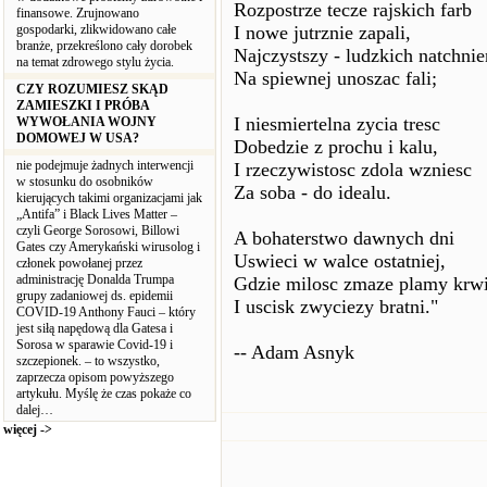
Rozpostrze tecze rajskich farb
finansowe. Zrujnowano
gospodarki, zlikwidowano całe
I nowe jutrznie zapali,
branże, przekreślono cały dorobek
Najczystszy - ludzkich natchnie
na temat zdrowego stylu życia.
Na spiewnej unoszac fali;
CZY ROZUMIESZ SKĄD
ZAMIESZKI I PRÓBA
I niesmiertelna zycia tresc
WYWOŁANIA WOJNY
DOMOWEJ W USA?
Dobedzie z prochu i kalu,
nie podejmuje żadnych interwencji
I rzeczywistosc zdola wzniesc
w stosunku do osobników
Za soba - do idealu.
kierujących takimi organizacjami jak
„Antifa” i Black Lives Matter –
czyli George Sorosowi, Billowi
A bohaterstwo dawnych dni
Gates czy Amerykański wirusolog i
Uswieci w walce ostatniej,
członek powołanej przez
administrację Donalda Trumpa
Gdzie milosc zmaze plamy krw
grupy zadaniowej ds. epidemii
I uscisk zwyciezy bratni."
COVID-19 Anthony Fauci – który
jest siłą napędową dla Gatesa i
Sorosa w sparawie Covid-19 i
-- Adam Asnyk
szczepionek. – to wszystko,
zaprzecza opisom powyższego
artykułu. Myślę że czas pokaże co
dalej…
więcej ->