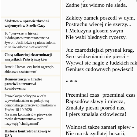
Zadne juz widmo nie siada.
Zaklety zamek poszedl w dym,
Śledztwo w sprawie zbrodni
Postrachu wiecej nie szerzy...
wojennych w Strefie Gazy
I Meluzyna glosem swym
To "pierwsze w historii
Nie wabi blednych rycerzy.
ludobójstwo transmitowane na
żywo... Jeśli ludzie są nieświadomi,
to są świadomie nieświadomi"
Juz czarodziejski prysnal krag,
Chcą całkowitej eksterminacji
Serc widzeniami nie piesci -
wszystkich Palestyńczyków
Wyrwal sie nagle z ludzkich ra
Izrael i Hamas: czy ludzi ogarnęło
Geniusz cudownych powiesci!
zbiorowe szaleństwo?
Demonstracja w Pradze
* * *
przeciwko terrorowi
kowidowemu
Przeminal czas! przeminal czas
Prowokacja policyjna w celu
Rapsodów slawy i miecza,
wywołania ataku na pokojową
demonstrację przeciwko maskom w
Zmalaly piesni posród nas,
Pradze 18.10.2020.
I piers zmalala czlowiecza!
Na wzór komunistów pisowskie
media demonstrantów tych
nazywają "chuliganami".
Wolnosci takze zamarl spiew -
Historia kontroli bankowej w
Nie ma skrzydlatej husarii,
USA