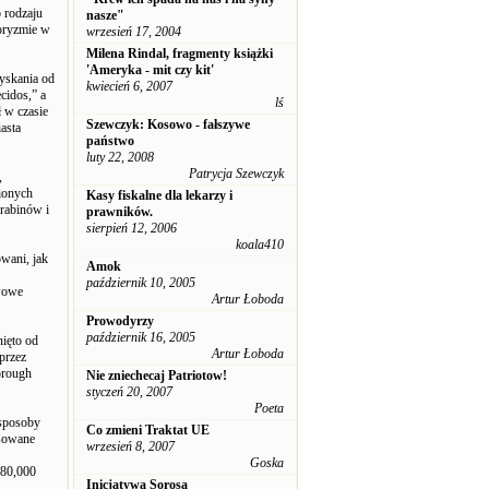
o rodzaju
nasze"
roryzmie w
wrzesień 17, 2004
Milena Rindal, fragmenty książki
'Ameryka - mit czy kit'
zyskania od
kwiecień 6, 2007
cidos,” a
lś
 w czasie
Szewczyk: Kosowo - fałszywe
asta
państwo
luty 22, 2008
Patrycja Szewczyk
,
ionych
Kasy fiskalne dla lekarzy i
rabinów i
prawników.
sierpień 12, 2006
koala410
owani, jak
Amok
październik 10, 2005
awowe
Artur Łoboda
Prowodyrzy
październik 16, 2005
ięto od
Artur Łoboda
przez
orough
Nie zniechecaj Patriotow!
styczeń 20, 2007
Poeta
 sposoby
Co zmieni Traktat UE
osowane
wrzesień 8, 2007
Goska
 80,000
Inicjatywa Sorosa