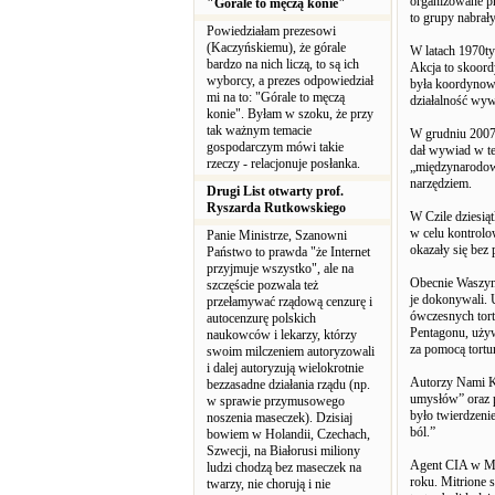
organizowane pr
"Górale to męczą konie"
to grupy nabrał
Powiedziałam prezesowi
(Kaczyńskiemu), że górale
W latach 1970ty
bardzo na nich liczą, to są ich
Akcja to skoord
wyborcy, a prezes odpowiedział
była koordynow
mi na to: "Górale to męczą
działalność wyw
konie". Byłam w szoku, że przy
tak ważnym temacie
W grudniu 2007,
gospodarczym mówi takie
dał wywiad w tel
rzeczy - relacjonuje posłanka.
„międzynarodowe
narzędziem.
Drugi List otwarty prof.
Ryszarda Rutkowskiego
W Czile dziesiąt
w celu kontrolo
Panie Ministrze, Szanowni
okazały się bez
Państwo to prawda "że Internet
przyjmuje wszystko", ale na
Obecnie Waszyngt
szczęście pozwala też
je dokonywali. 
przełamywać rządową cenzurę i
ówczesnych tort
autocenzurę polskich
Pentagonu, używ
naukowców i lekarzy, którzy
za pomocą tortur
swoim milczeniem autoryzowali
i dalej autoryzują wielokrotnie
Autorzy Nami K
bezzasadne działania rządu (np.
umysłów” oraz 
w sprawie przymusowego
było twierdzeni
noszenia maseczek). Dzisiaj
ból.”
bowiem w Holandii, Czechach,
Szwecji, na Białorusi miliony
Agent CIA w Mo
ludzi chodzą bez maseczek na
roku. Mitrione 
twarzy, nie chorują i nie