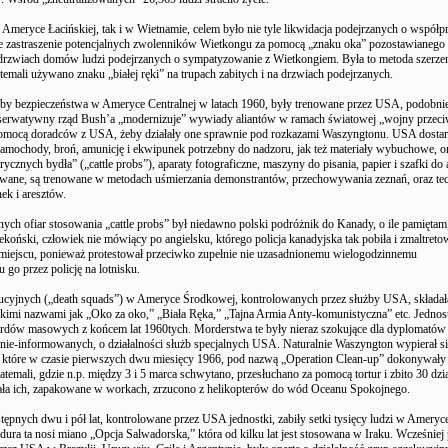
 Ameryce Łacińskiej, tak i w Wietnamie, celem było nie tyle likwidacja podejrzanych o współpr
e zastraszenie potencjalnych zwolenników Wietkongu za pomocą „znaku oka” pozostawianego
 drzwiach domów ludzi podejrzanych o sympatyzowanie z Wietkongiem. Była to metoda szerze
emali używano znaku „białej ręki” na trupach zabitych i na drzwiach podejrzanych.
y bezpieczeństwa w Ameryce Centralnej w latach 1960, były trenowane przez USA, podobnie
serwatywny rząd Bush’a „modernizuje” wywiady aliantów w ramach światowej „wojny przec
 pomocą doradców z USA, żeby działały one sprawnie pod rozkazami Waszyngtonu. USA dostar
, samochody, broń, amunicję i ekwipunek potrzebny do nadzoru, jak też materiały wybuchowe, o
rycznych bydła” („cattle probs”), aparaty fotograficzne, maszyny do pisania, papier i szafki do
wane, są trenowane w metodach uśmierzania demonstrantów, przechowywania zeznań, oraz te
k i aresztów.
lnych ofiar stosowania „cattle probs” był niedawno polski podróżnik do Kanady, o ile pamiętam
koński, człowiek nie mówiący po angielsku, którego policja kanadyjska tak pobiła i zmaltretow
a miejscu, ponieważ protestował przeciwko zupełnie nie uzasadnionemu wielogodzinnemu
 go przez policję na lotnisku.
ucyjnych („death squads”) w Ameryce Środkowej, kontrolowanych przez służby USA, składała
akimi nazwami jak „Oko za oko,” „Biała Ręka,” „Tajna Armia Anty-komunistyczna” etc. Jednost
dów masowych z końcem lat 1960tych. Morderstwa te były nieraz szokujące dla dyplomatów
nie-informowanych, o działalności służb specjalnych USA. Naturalnie Waszyngton wypierał si
 które w czasie pierwszych dwu miesięcy 1966, pod nazwą „Operation Clean-up” dokonywały 
temali, gdzie n.p. między 3 i 5 marca schwytano, przesłuchano za pomocą tortur i zbito 30 dzi
ała ich, zapakowane w workach, zrzucono z helikopterów do wód Oceanu Spokojnego.
tępnych dwu i pół lat, kontrolowane przez USA jednostki, zabiły setki tysięcy ludzi w Ameryc
edura ta nosi miano „Opcja Salwadorska,” która od kilku lat jest stosowana w Iraku. Wcześniej