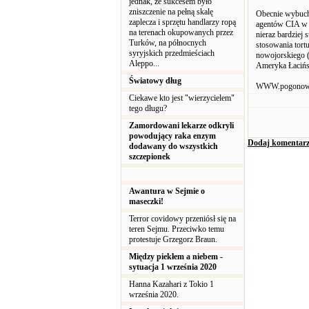
jednak, że sukcesem było
zniszczenie na pełną skalę
Obecnie wybuchł
zaplecza i sprzętu handlarzy ropą
agentów CIA w 
na terenach okupowanych przez
nieraz bardziej
Turków, na północnych
stosowania tort
syryjskich przedmieściach
nowojorskiego (
Aleppo...
Ameryka Łacińs
Światowy dług
WWW.pogonow
Ciekawe kto jest "wierzycielem"
tego długu?
Zamordowani lekarze odkryli
powodujący raka enzym
Dodaj komentar
dodawany do wszystkich
szczepionek
Awantura w Sejmie o
maseczki!
Terror covidowy przeniósł się na
teren Sejmu. Przeciwko temu
protestuje Grzegorz Braun.
Między piekłem a niebem -
sytuacja 1 września 2020
Hanna Kazahari z Tokio 1
września 2020.