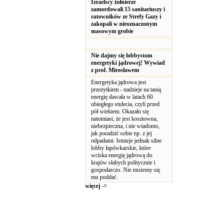
Izraelscy żołnierze
zamordowali 15 sanitariuszy i
ratowników ze Strefy Gazy i
zakopali w nieoznaczonym
masowym grobie
Nie dajmy się lobbystom
energetyki jądrowej! Wywiad
z prof. Mirosławem
Energetyka jądrowa jest
przeżytkiem - nadzieje na tanią
energię dawała w latach 60.
ubiegłego stulecia, czyli przed
pół wiekiem. Okazało się
natomiast, że jest kosztowna,
niebezpieczna, i nie wiadomo,
jak poradzić sobie np. z jej
odpadami. Istnieje jednak silne
lobby łapówkarskie, które
wciska energię jądrową do
krajów słabych politycznie i
gospodarczo. Nie możemy się
mu poddać.
więcej ->