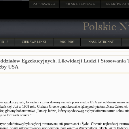
ZAPRASZA
.net
POLSKA
ZAPRASZA
KRAKÓW
ZAP
ID-19
CIEKAWE LINKI
2002-2009
NASZ PATRONAT
działów Egzekucyjnych, Likwidacji Ludzi i Stosowania 
użby USA
w egzekucyjnych, likwidacji i tortur dokonywanych przez służby USA jest od dawna omawia
rykańskiej. Już w 1958 roku Graham Greene opublikował książkę pod tytułem „Nasz Człowiek
ej główny bohater mówi „Istnieją ludzie, którzy spodziewają się być ofiarami tortur i obok nic
śl o torturach oburza.”
yce południowej byli częściej torturowani, niż protestanci i Żydzi. Obecnie najbardziej tortu
anie, ofiary zglobalizowanej sieci więzień, pod kontrolą Waszyngtonu, takich, jak za kadencji