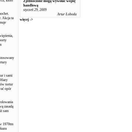
ch, które
Zjednoczone mogą wywołać wojnę
handlową
styczeń 29, 2009
ochet.
Artur Łoboda
. Akcja ta
więcej ->
nuje
ięzienia,
porty
ym
ł stosowany
rtury
ur i sami
Ofiary
ków tortur
wać opór
rolowania
wą zasadą
iż sam
 w 1970tm
okazu