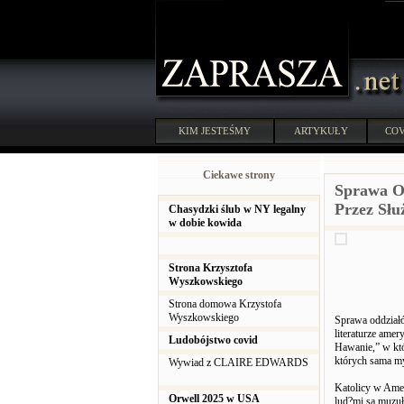
KIM JESTEŚMY
ARTYKUŁY
COV
Ciekawe strony
Sprawa Od
Przez Sł
Chasydzki ślub w NY legalny
w dobie kowida
Strona Krzysztofa
Wyszkowskiego
Strona domowa Krzystofa
Wyszkowskiego
Sprawa oddziałó
literaturze ame
Ludobójstwo covid
Hawanie,” w któr
których sama my
Wywiad z CLAIRE EDWARDS
Katolicy w Amer
Orwell 2025 w USA
lud?mi są muzułm