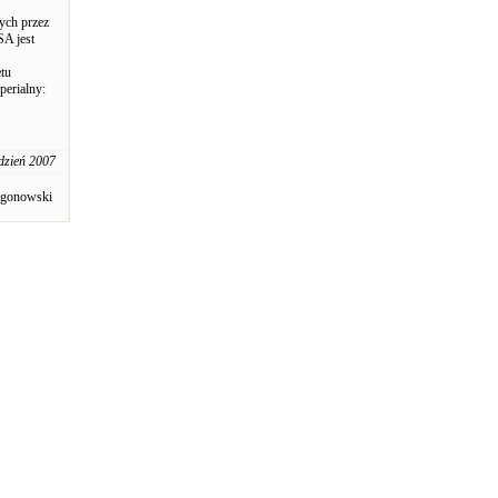
ych przez
SA jest
etu
perialny:
dzień 2007
ogonowski