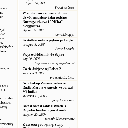
listopad 24, 2003
Tygodnik Głos
acę z
 na
W strefie Gazy straszne obrazy.
nia
Utwór na palestyńską rodzinę,
Norwega lekarza i "Miśka"
pielęgniarza
 jak
styczeń 21, 2009
iwko
orwell.blog.pl
cza
Kształtem miłości piękno jest i tyle
raz
listopad 8, 2008
 archiwów.
Artur Łoboda
chnik
Przyszedł Michnik do Sejmu
luty 10, 2003
http://www.rzeczpospolita.pl/
,
ała, że
Co sie dzieje w tej Polsce ?
kwiecień 8, 2006
przeslala Elzbieta
Arcybiskup Życinski oskarża
 się z
Radio Maryja w gazecie wyborczej
ki te
Michnika
kwiecień 11, 2006
ę zbrodni
przysłał anonim
licznych
Bredzi bredzi sobie Rzymek..z
ałaczy
Rzymku bredni plynie dymek..
sierpień 25, 2007
totalnie Nieokrzesany
e
 przewroty
Z deszczu pod rynnę. Stany