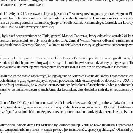
zez USA w Brazylii, Urugwaju, Czile i Argentynie, były oparte o działalność grup egzekucyjny
y charakteru międzynarodowego.
ch i 1980tych, CIA kierowało „Operacją Kondor,” zapoczątkowaną przez generała Augusto Pin
ynowała działalność służb specjalnych kilku sąsiednich państw, w kampanii terroru i morderstw
ana za pomocą ośrodka komunikacyjnego w Strefie Kanału Panamskiego. Ośrodek ten koordy
iadu USA w całej Ameryce Łacińskiej.
 były szef bezpieczeństwa w Chile, generał Manuel Contreras, który odsiaduje wyrok 240 lat w
ewizji i potwierdził, że były wice dyrektor CIA, generał Vernon Walters odbierał regularnie ra
j działalności Operacji Kondor,” w której to działalności tortury są głównym i najważniejsz
ki tysięcy ludzi było torturowane przez ludzi Pinochet’a. Strach przed torturami i gwałtami by
wania sąsiednich państw, Urugwaju i Brazylii. Chodziło zwłaszcza o działaczy politycznych. To
 porównania skuteczniejszym narzędziem do zastraszania ludzi niż do zdobywania informacji.
on nie jest w stanie zaprzeczyć, że jego agenci w Ameryce Łacińskiej szerzyli stosowanie tort
Uciekinierzy z grup egzekucyjnych opisali pouczenia, jakie otrzymywali od doradców z USA. 
ur pó?niej zeznawały, że w czasie torturowania ich byli obecni Amerykanie. Jeden z podręczni
any, w co najmniej pięciu krajach Ameryki Łacińskiej, daje dokładne instrukcje, jak przełamy
.
lein i Alfred McCoy udokumentowali w ich książkach zawartość tych „podręczników do kont
przeprowadzania „doświadczeń” za pomocą prądu elektrycznego w latach 1950tych. Podstawo
e, że ”gro?ba zadania bólu, może powodować uczucie strachu, bardziej skuteczne i szkodliwe, n
ntewideo, nazwiskiem Dan Mitrione był doradcą policji. Zabił go rewolucjonista Tupamaros
sam zamęczał ludzi na śmierć w czasie pokazu jak torturować z „precyzją chirurga.” Ofiarami p