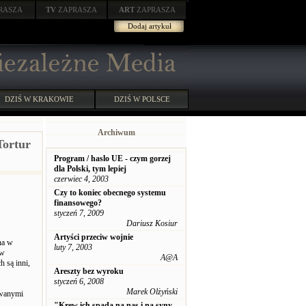
RASZA
TV
ZAPRASZA
ART
ZAPRASZA
Dodaj artykuł
DZIŚ W KRAKOWIE
DZIŚ W POLSCE
Archiwum
Tortur
Program / haslo UE - czym gorzej
dla Polski, tym lepiej
czerwiec 4, 2003
Czy to koniec obecnego systemu
finansowego?
styczeń 7, 2009
Dariusz Kosiur
Artyści przeciw wojnie
na w
luty 7, 2003
 w
A@A
h są inni,
Areszty bez wyroku
styczeń 6, 2008
Marek Olżyński
rowanymi
"Krew ich spada na nas i na syny