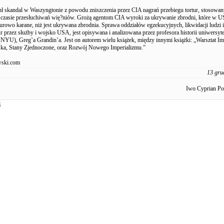
 skandal w Waszyngtonie z powodu zniszczenia przez CIA nagrań przebiegu tortur, stosowan
czasie przesłuchiwań wię?niów. Grożą agentom CIA wyroki za ukrywanie zbrodni, które w U
 surowo karane, niż jest ukrywana zbrodnia. Sprawa oddziałów egzekucyjnych, likwidacji ludzi i
ur przez służby i wojsko USA, jest opisywana i analizowana przez profesora historii uniwersyt
NYU), Greg’a Grandin’a. Jest on autorem wielu książek, między innymi książki: „Warsztat Im
ka, Stany Zjednoczone, oraz Rozwój Nowego Imperializmu.”
ski.com
13 gru
Iwo Cyprian P
z