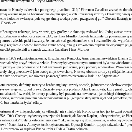
zie bezdomni schwytani na ulicy w Montewideo.
rasu do Kanady, człowiek z policyjnego „batalionu 316,” Florencio Caballero zeznał, że dora
rzymaj wię?nia nago na baczność, nie daj mu spać; w celi umieszczaj szczury i karakony; dawaj
zenie i zdechłe zwierzęta; polewaj go zimną wodą a potem przegrzewaj go.” Obecnie ilustrują t
 Gharib, etc.
r Pentagonu nakazuje, żeby w razie, gdy gro?by nie skutkują, zadawać ból. Jedną z ofiar tortur
z Caballero w obecności agenta CIA, jest Ines Murillo. Kobieta ta zeznała, że powieszono ją n
 surowe zdechłe ptaki i szczury, że musiała stać godzinami bez snu i bez możliwości wypróżnie
o ją regularnie i powoli lodowato zimną wodą, bito ją i szokowano prądem elektrycznym jej gen
ra CIA potwierdził w senacie zeznania Caballero i Ines Murillos.
iała w 1989 roku siostra zakonna, Urszulanka z Kentucky, Amerykanka nazwiskiem Dianna Ort
atemali żeby uczyć dzieci w szkole. Poza wyżej wymienionymi torturami była ona wielokrotni
m przeżyła i po powrocie do USA zeznawała publicznie, przy pomocy adwokatów. Wówczas 
arały się ją przedstawić jako osobę umysłowo chorą. Niestety obecnie tortury są oficjalnie na
om służb specjalnych, ale również poszczególnym żołnierzom w Iraku i w Afganistanie.
i teoretycy definiują tortury w bardzo mglisty i zawiły sposób, jednocześnie odczłowieczając
rorystów wyjętych z pod prawa. Zaciekły syjonista profesor Alan Dershowitz, który pisał o „pol
inalistach,” twierdzi, że tortury powinny być prawnie traktowane tak, jak zabiegi chirurgiczne,
itz’a, sędziowie powinni dawać pozwolenie n.p. „wbijanie sterylnych igieł pod paznokcie, ż
ól bez narażania życia” ofiary.
torturował „w imię zachodniej cywilizacji,” nie śmiałby tak bronić tortur tak, jak to czyni obecn
SA, Dick Cheney i żydowscy rewizjoniści historii jak Robert Kaplan, którzy twierdzą, że Phe
a salwadorska” były „skuteczne i moralne,” tak, że nadają się do stosowania, w obecnej „wojni
rowi.” Natomiast w Ameryce łacińskiej stosowanie Operacji Kondor i „opcja salwadorska” pr
 ludzi przeciwko rządowi Busha i robi z Fidela Castro bohatera.