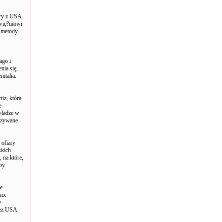
dcy z USA
 wię?niowi
e metody
ago i
nia się,
italia.
iz, która
e
władze w
kazywane
 ofiary
skich
 na które,
eby
ie
nix
e
zez USA