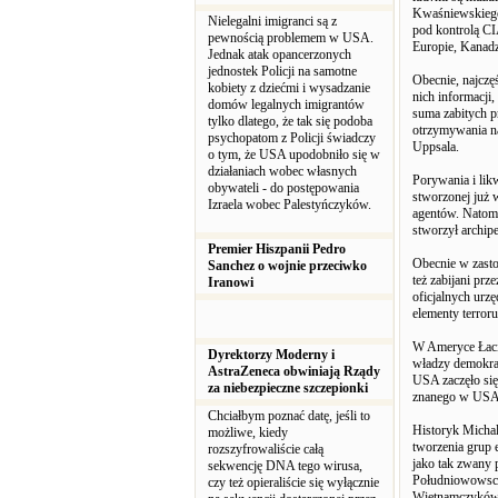
Kwaśniewskiego 
Nielegalni imigranci są z
pod kontrolą CI
pewnością problemem w USA.
Europie, Kanadz
Jednak atak opancerzonych
jednostek Policji na samotne
Obecnie, najczęś
kobiety z dziećmi i wysadzanie
nich informacji
domów legalnych imigrantów
suma zabitych p
tylko dlatego, że tak się podoba
otrzymywania na
psychopatom z Policji świadczy
Uppsala.
o tym, że USA upodobniło się w
działaniach wobec własnych
Porywania i lik
obywateli - do postępowania
stworzonej już 
Izraela wobec Palestyńczyków.
agentów. Natomi
stworzył archip
Premier Hiszpanii Pedro
Obecnie w zasto
Sanchez o wojnie przeciwko
też zabijani pr
Iranowi
oficjalnych urz
elementy terro
W Ameryce Łaci
Dyrektorzy Moderny i
władzy demokrat
AstraZeneca obwiniają Rządy
USA zaczęło si
za niebezpieczne szczepionki
znanego w USA z
Chciałbym poznać datę, jeśli to
Historyk Michal
możliwe, kiedy
tworzenia grup 
rozszyfrowaliście całą
jako tak zwany 
sekwencję DNA tego wirusa,
Południowowsch
czy też opieraliście się wyłącznie
Wietnamczyków. 