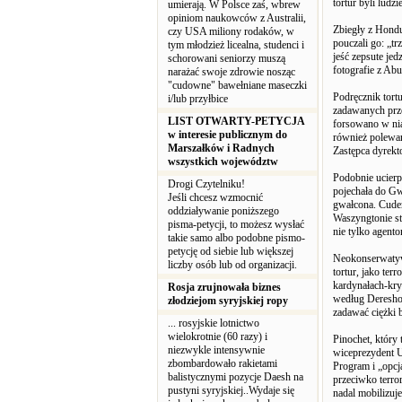
tortur byli lud
umierają. W Polsce zaś, wbrew
opiniom naukowców z Australii,
Zbiegły z Hondu
czy USA miliony rodaków, w
pouczali go: „t
tym młodzież licealna, studenci i
jeść zepsute jed
schorowani seniorzy muszą
fotografie z Abu
narażać swoje zdrowie nosząc
"cudowne" bawełniane maseczki
Podręcznik tortu
i/lub przyłbice
zadawanych prze
LIST OTWARTY-PETYCJA
forsowano w nią
w interesie publicznym do
również polewan
Marszałków i Radnych
Zastępca dyrekto
wszystkich województw
Podobnie ucierp
Drogi Czytelniku!
pojechała do Gw
Jeśli chcesz wzmocnić
gwałcona. Cude
oddziaływanie poniższego
Waszyngtonie st
pisma-petycji, to możesz wysłać
nie tylko agent
takie samo albo podobne pismo-
petycję od siebie lub większej
Neokonserwatywn
liczby osób lub od organizacji.
tortur, jako ter
kardynałach-krym
Rosja zrujnowała biznes
według Dereshow
złodziejom syryjskiej ropy
zadawać ciężki b
... rosyjskie lotnictwo
wielokrotnie (60 razy) i
Pinochet, który 
niezwykle intensywnie
wiceprezydent U
zbombardowało rakietami
Program i „opcj
balistycznymi pozycje Daesh na
przeciwko terro
pustyni syryjskiej..Wydaje się
nadal mobilizuje