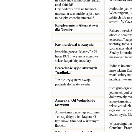
na sekwencji dostarczonej przez
rząd chiński?
Podobnie, jak w
Czy podczas prób na ludziach
Wietkongiem, il
umierali u was ludzie, a jeśli tak,
zabitych lub na
to na jaką chorobę umierali?
strachu. W Gwat
Kolędowanie w Alternatywie
dla Niemiec
Państwowe służb
obecnie neokon
terrorowi,” za
telefony, radia
Kto mordował w Katyniu
„porażaczy elekt
Izraelska gazeta „Maariv” z 21
Służby kontrolo
lipca 1971 r. wyjawia końcowy
masowych łapane
sekret katyńskiej masakry.
Jedną z śmierte
Bezczelność syjonistycznych
nazwiskiem Dzie
"nadludzi"
został zabity n
przetrzymywaniu
Już nie kryją się ze swoją
pogardą do reszty świata.
Sieć grup egzek
jednostek pod t
dokonywały mor
Ameryka: Od Wolności do
amerykańskich, 
faszyzmu
własnych służb,
egzekucji w Gwa
Amerykanie zaczynają rozumieć
lewicowych. Ci
- co się dzieje z ich krajem. O
tym mówi film pod wskazanym
W przeciągu nas
linkiem.
Centalnej. Proc