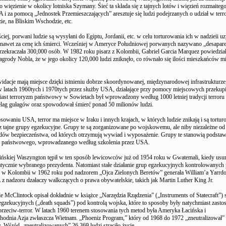
więzienie w okolicy lotniska Szymany. Śieć ta składa się z tajnych lotów i więzień rozmaiteg
A i za pomocą „Jednostek Przemieszczających” aresztuje się ludzi podejrzanych o udział w ter
ie, na Bliskim Wschodzie, etc.
ciej, porwani ludzie są wysyłani do Egiptu, Jordanii, etc. w celu torturowania ich w nadzieii u
, nawet za cenę ich śmierci. Wcześniej w Ameryce Południowej porwanych nazywano „desapare
rzekraczała 300,000 osób. W 1982 roku pisarz z Kolombii, Gabriel Garcia Marquez powiedział
grody Nobla, że w jego okolicy 120,000 ludzi zniknęło, co równało się ilości mieszkańców mi
widacje mają miejsce dzięki istnieniu dobrze skoordynowanej, międzynarodowej infrastrukturze
w latach 1960tych i 1970tych przez służby USA, działające przy pomocy miejscowych przekup
ast terroryzm państwowy w Sowietach był wprowadzony według 1000 letniej tradycji terroru 
elag gułagów oraz spowodował śmierć ponad 50 milionów ludzi.
sowaniu USA, terror ma miejsce w Iraku i innych krajach, w których ludzie znikają i są tortur
zez tajne grupy egzekucyjne. Grupy te są zorganizowane po wojskowemu, ale niby niezależne od
ędów bezpieczeństwa, od których otrzymują wywiad i wyposażenie. Grupy te stanowią podst
ru państwowego, wprowadzanego według szkolenia przez USA.
ńskiej Waszyngton tępił w ten sposób lewicowców już od 1954 roku w Gwatemali, kiedy usun
ycznie wybranego prezydenta. Natomiast stałe działanie grup egzekucyjnych kontrolowanych 
ę w Kolombii w 1962 roku pod nadzorem „Ojca Zielonych Beretów” generała William’a Yarrd
 nadzoru dzałaczy walkczących o prawa obywatelskie, takich jak Martin Luther King Jr.
e McClintock opisał dokładnie w książce „Narzędzia Rządzenia” („Instruments of Statecraft”)
egzekucyjnych („death squads”) pod kontrolą wojska, które to sposoby były natychmiast zast
przeciw-terror. W latach 1960 terenem stosowania tych metod była Ameryka Łacińska i
odnia Azja zwłaszcza Wietnam. „Phoeniz Program,” który od 1968 do 1972 „zneutralizował”
Wśród „zneutralizowanych” 26,369 ludzi straciło życie.