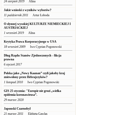
24 sierpień 2019
Alina
Jakie wnioski z wyników wyborów?
11 październik 2011
Artur Łoboda
O słynnej wysokiej KULTURZE NIEMIECKIEJ I
AUSTRIACKIEJ
1 wrzesień 2019
Alina
Krytyka Prawa Korporacyjnego w USA
18 wrzesień 2009
Iwo Cyprian Pogonowski
Dług Rządu Stanów Zjednoczonych - fikcja
prawna
6 styczeń 2017
Polska jako „Nowy Kaanan” czyli jakoby kraj
zniewolony przez Hebrajczyków?
1 listopad 2010
Iwo Cyprian Pogonowski
GIS 25 stycznia: "Europie nie grozi „wielka
epidemia koronawirusa”.
29 marzec 2020
Japonski Czarnobyl
21 marzec 2011
Elzbieta Gawlas