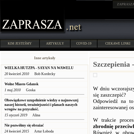
ZAPRASZ
KIM JESTEŚMY
ARTYKUŁY
COVID-19
CIEKAWE LINKI
Inne artykuły
Szczepienia 
WIELKA HUTZPA - SAYAN NA WAWELU
20 kwiecień 2010
Bob Kordecky
Wolne Miasto Gdansk
W dniu wczorajszy
1 maj 2010
Goska
się zaszczepić?
Obowiązkowe uzupełnienie wiedzy o najnowszej
Odpowiedź na to 
naszej historii, teraźniejszości i planach naszych
zainteresowanej o
wrogów na przyszłość.
15 styczeń 2019
Alina
W trakcie proce
Nie pozwólmy się obrażać
zbrodnię przeciw
24 kwiecień 2015
Artur Łoboda
Również w obow