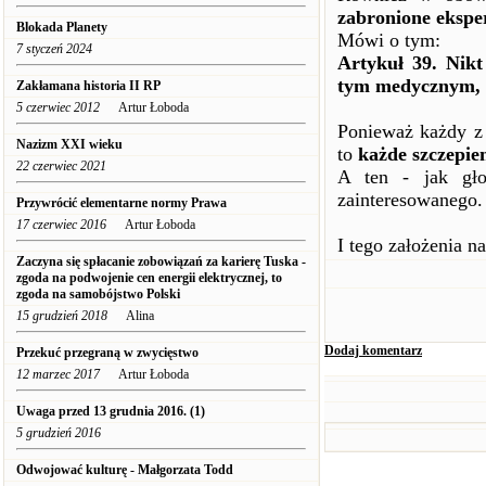
zabronione eksp
Blokada Planety
Mówi o tym:
7 styczeń 2024
Artykuł 39. Nik
tym medycznym, 
Zakłamana historia II RP
5 czerwiec 2012
Artur Łoboda
Ponieważ każdy z
Nazizm XXI wieku
to
każde szczepi
22 czerwiec 2021
A ten - jak gło
zainteresowanego.
Przywrócić elementarne normy Prawa
17 czerwiec 2016
Artur Łoboda
I tego założenia n
Zaczyna się spłacanie zobowiązań za karierę Tuska -
zgoda na podwojenie cen energii elektrycznej, to
zgoda na samobójstwo Polski
15 grudzień 2018
Alina
Dodaj komentarz
Przekuć przegraną w zwycięstwo
12 marzec 2017
Artur Łoboda
Uwaga przed 13 grudnia 2016. (1)
5 grudzień 2016
Odwojować kulturę - Małgorzata Todd