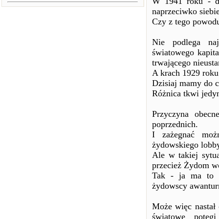
W 1941 roku - dw
naprzeciwko siebie
Czy z tego powodu,
Nie podlega naj
światowego kapit
trwającego nieust
A krach 1929 roku
Dzisiaj mamy do c
Różnica tkwi jedy
Przyczyna obecn
poprzednich.
I zażegnać możn
żydowskiego lobby
Ale w takiej sytu
przecież Żydom wo
Tak - ja ma to 
żydowscy awanturn
Może więc nastał 
światowe potęgi