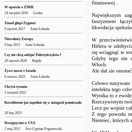
finansowej .
W oparciu o ZSRR
24 sierpień 2010
Goska
Największym zag
faszyzmem łączy
Zmarł głupi Zygmuś
likwidacja spekula
9 styczeń 2017
Artur Łoboda
Niewolnicy Europy
W przeciwieństwi
9 luty 2015
Artur Łoboda
Hitlera w zdobyciu
się wciągnąć w woj
Czy nie chcą zabijać Palestyńczyków?
Gdyby tego nie u
20 styczeń 2020
Ruptly
Włoch.
Ale dał sie omota
Żywe tarcze z Izraela
6 marzec 2022
Artur Łoboda
Celowo nazywam Hi
Ukryta tyrania
intelektu tego czł
3 sierpień 2022
Wynika to z ewide
Rzeczywistym twó
Kowidiotom już zupełnie się w mózgach pomieszało
Lecz po wojnie cał
20 luty 2021
Z tego powodu mi
Niemiec, których 
Dwujęzyczni w USA
2 maj 2012
Iwo Cyprian Pogonowski