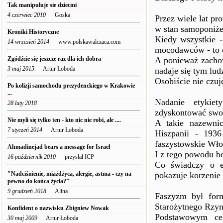
Tak manipuluje sie dziecmi
4 czerwiec 2010
Goska
Przez wiele lat p
w stan samoponiże
Kroniki Historyczne
Kiedy wszystkie -
14 wrzesień 2014
www.polskawalczaca.com
mocodawców - to o 
Zgódźcie się jeszcze raz dla ich dobra
A ponieważ zachow
3 maj 2015
Artur Łoboda
nadaje się tym lud
Osobiście nie czu
Po kolizji samochodu prezydenckiego w Krakowie
...
Nadanie etykiet
28 luty 2018
zdyskontować swo
Nie myli się tylko ten - kto nic nie robi, ale ....
A takie nazewni
7 styczeń 2014
Artur Łoboda
Hiszpanii - 1936
faszystowskie Wło
Ahmadinejad bears a message for Israel
I z tego powodu b
16 październik 2010
przysłał ICP
Co świadczy o e
"Nadciśnienie, miażdżyca, alergie, astma - czy na
pokazuje korzenie 
pewno do końca życia?"
9 grudzień 2018
Alina
Faszyzm był form
Starożytnego Rzy
Konfident o nazwisku Zbigniew Nowak
Podstawowym cel
30 maj 2009
Artur Łoboda