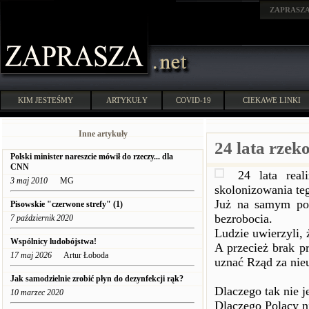
ZAPRASZ
KIM JESTEŚMY
ARTYKUŁY
COVID-19
CIEKAWE LINKI
Inne artykuły
24 lata rze
Polski minister nareszcie mówił do rzeczy... dla
CNN
24 lata real
3 maj 2010
MG
skolonizowania teg
Już na samym po
Pisowskie "czerwone strefy" (1)
bezrobocia.
7 październik 2020
Ludzie uwierzyli, ż
Wspólnicy ludobójstwa!
A przecież brak p
17 maj 2026
Artur Łoboda
uznać Rząd za nieu
Jak samodzielnie zrobić płyn do dezynfekcji rąk?
Dlaczego tak nie j
10 marzec 2020
Dlaczego Polacy ni