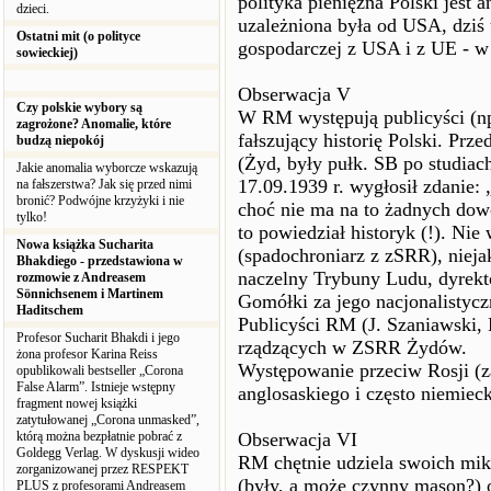
polityka pieniężna Polski jest 
dzieci.
uzależniona była od USA, dziś u
Ostatni mit (o polityce
gospodarczej z USA i z UE - w
sowieckiej)
Obserwacja V
Czy polskie wybory są
W RM występują publicyści (np
zagrożone? Anomalie, które
fałszujący historię Polski. Prze
budzą niepokój
(Żyd, były pułk. SB po studiach
Jakie anomalia wyborcze wskazują
17.09.1939 r. wygłosił zdanie:
na fałszerstwa? Jak się przed nimi
bronić? Podwójne krzyżyki i nie
choć nie ma na to żadnych dow
tylko!
to powiedział historyk (!). Ni
Nowa książka Sucharita
(spadochroniarz z zSRR), nieja
Bhakdiego - przedstawiona w
naczelny Trybuny Ludu, dyrekt
rozmowie z Andreasem
Sönnichsenem i Martinem
Gomółki za jego nacjonalistycz
Haditschem
Publicyści RM (J. Szaniawski, 
Profesor Sucharit Bhakdi i jego
rządzących w ZSRR Żydów.
żona profesor Karina Reiss
Występowanie przeciw Rosji (z
opublikowali bestseller „Corona
False Alarm”. Istnieje wstępny
anglosaskiego i często niemieck
fragment nowej książki
zatytułowanej „Corona unmasked”,
którą można bezpłatnie pobrać z
Obserwacja VI
Goldegg Verlag. W dyskusji wideo
RM chętnie udziela swoich mi
zorganizowanej przez RESPEKT
(były, a może czynny mason?) 
PLUS z profesorami Andreasem