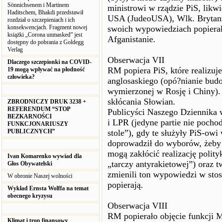
Sönnichsenem i Martinem
ministrowi w rządzie PiS, lik
Haditschem, Bhakdi przedstawił
USA (JudeoUSA), Wlk. Brytanii
rozdział o szczepieniach i ich
konsekwencjach. Fragment nowej
swoich wypowiedziach popierał
książki „Corona unmasked” jest
Afganistanie.
dostępny do pobrania z Goldegg
Verlag
Obserwacja VII
Dlaczego szczepionki na COVID-
RM popiera PiS, które realizuj
19 mogą wpływać na płodność
człowieka?
anglosaskiego (opó?nianie budo
wymierzonej w Rosję i Chiny).
skłócania Słowian.
ZBRODNICZY DRUK 3238 +
REFERENDUM “STOP
Publicyści Naszego Dziennika 
BEZKARNOŚCI
i LPR (jedyne partie nie poch
FUNKCJONARIUSZY
PUBLICZNYCH”
stole”), gdy te służyły PiS-owi 
doprowadził do wyborów, żeby
mogą zakłócić realizację polit
Ivan Komarenko wywiad dla
„tarczy antyrakietowej”) oraz 
Głos Obywatelski
zmienili ton wypowiedzi w sto
W obronie Naszej wolności
popierają.
Wykład Ernsta Wolffa na temat
obecnego kryzysu
Obserwacja VIII
RM popierało objęcie funkcji 
Klimat i trop finansowy