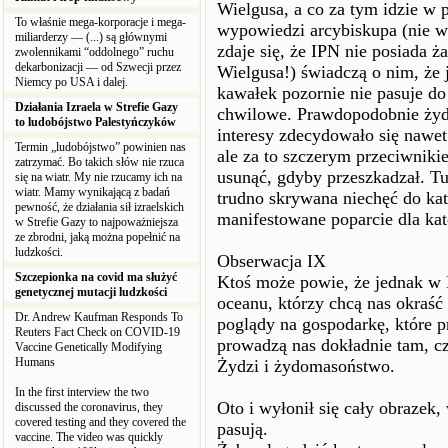
Wielgusa, a co za tym idzie w 
To właśnie mega-korporacje i mega-
wypowiedzi arcybiskupa (nie wa
miliarderzy — (...) są głównymi
zdaje się, że IPN nie posiada
zwolennikami “oddolnego” ruchu
dekarbonizacji — od Szwecji przez
Wielgusa!) świadczą o nim, że
Niemcy po USA i dalej.
kawałek pozornie nie pasuje do 
Działania Izraela w Strefie Gazy
chwilowe. Prawdopodobnie żyd
to ludobójstwo Palestyńczyków
interesy zdecydowało się nawet
Termin „ludobójstwo” powinien nas
ale za to szczerym przeciwnik
zatrzymać. Bo takich słów nie rzuca
usunąć, gdyby przeszkadzał. 
się na wiatr. My nie rzucamy ich na
wiatr. Mamy wynikającą z badań
trudno skrywana niechęć do ka
pewność, że działania sił izraelskich
manifestowane poparcie dla kat
w Strefie Gazy to najpoważniejsza
ze zbrodni, jaką można popełnić na
ludzkości.
Obserwacja IX
Szczepionka na covid ma służyć
Ktoś może powie, że jednak w 
genetycznej mutacji ludzkości
oceanu, którzy chcą nas okraść 
Dr. Andrew Kaufman Responds To
poglądy na gospodarkę, które p
Reuters Fact Check on COVID-19
prowadzą nas dokładnie tam, cz
Vaccine Genetically Modifying
Humans
Żydzi i żydomasoństwo.
In the first interview the two
Oto i wyłonił się cały obrazek,
discussed the coronavirus, they
covered testing and they covered the
pasują.
vaccine. The video was quickly