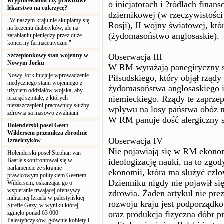
Kryptoreklama-czy prawdziwe
o inicjatorach i ?ródłach finan
lekarstwo na cukrzycę?
dziernikowej (w rzeczywistości
"W naszym kraju nie skupiamy się
Rosji), II wojny światowej, kt
na leczeniu diabetyków, ale na
(żydomasoństwo anglosaskie).
zarabianiu pieniędzy przez duże
koncerny farmaceutyczne."
Szczepionkowy stan wojenny w
Obserwacja III
Nowym Jorku
W RM wyrażają panegiryczny st
Nowy Jork inicjuje wprowadzenie
Piłsudskiego, który objął rząd
medycznego stanu wojennego z
żydomasoństwa anglosaskiego i 
użyciem oddziałów wojska, aby
niemieckiego. Rządy te zaprzep
przejąć szpitale, z których
niezaszczepieni pracownicy służby
wpływu na losy państwa obóz 
zdrowia są masowo zwalniani
W RM panuje dość alergiczny s
Holenderski poseł Geert
Wildersem przemilcza zbrodnie
Obserwacja IV
Izraelczyków
Nie pojawiają się w RM ekonom
Holenderski poseł Stephan van
Baarle skonfrontował się w
ideologizację nauki, na to zgo
parlamencie ze skrajnie
ekonomii, która ma służyć czł
prawicowym politykiem Geertem
Dzienniku nigdy nie pojawił się
Wildersem, oskarżając go o
wspieranie trwającej ofensywy
zdrowia. Żaden artykuł nie pre
militarnej Izraela w palestyńskiej
rozwoju kraju jest podporządko
Strefie Gazy, w wyniku której
zginęło ponad 63 000
oraz produkcja fizyczna dóbr p
Palestyńczyków, głównie kobiety i