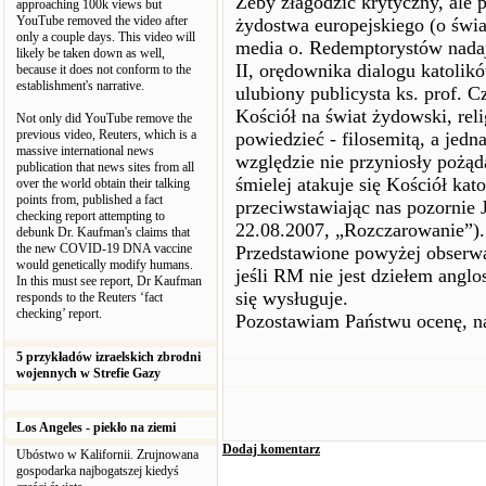
Żeby złagodzić krytyczny, ale p
approaching 100k views but
YouTube removed the video after
żydostwa europejskiego (o św
only a couple days. This video will
media o. Redemptorystów nadają
likely be taken down as well,
II, orędownika dialogu katolik
because it does not conform to the
establishment's narrative.
ulubiony publicysta ks. prof. C
Kościół na świat żydowski, reli
Not only did YouTube remove the
previous video, Reuters, which is a
powiedzieć - filosemitą, a jedn
massive international news
względzie nie przyniosły pożą
publication that news sites from all
śmielej atakuje się Kościół kato
over the world obtain their talking
points from, published a fact
przeciwstawiając nas pozornie
checking report attempting to
22.08.2007, „Rozczarowanie”).
debunk Dr. Kaufman's claims that
the new COVID-19 DNA vaccine
Przedstawione powyżej obserw
would genetically modify humans.
jeśli RM nie jest dziełem anglos
In this must see report, Dr Kaufman
się wysługuje.
responds to the Reuters ‘fact
checking’ report.
Pozostawiam Państwu ocenę, na
5 przykładów izraelskich zbrodni
wojennych w Strefie Gazy
Los Angeles - piekło na ziemi
Dodaj komentarz
Ubóstwo w Kalifornii. Zrujnowana
gospodarka najbogatszej kiedyś