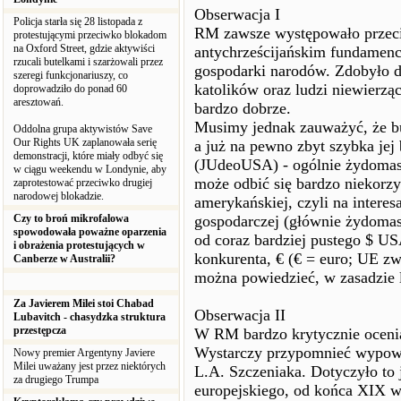
Obserwacja I
Policja starła się 28 listopada z
RM zawsze występowało przeciw
protestującymi przeciwko blokadom
na Oxford Street, gdzie aktywiści
antychrześcijańskim fundamencie
rzucali butelkami i szarżowali przez
gospodarki narodów. Zdobyło d
szeregi funkcjonariuszy, co
katolików oraz ludzi niewierząc
doprowadziło do ponad 60
aresztowań.
bardzo dobrze.
Musimy jednak zauważyć, że 
Oddolna grupa aktywistów Save
Our Rights UK zaplanowała serię
a już na pewno zbyt szybka jej
demonstracji, które miały odbyć się
(JUdeoUSA) - ogólnie żydoma
w ciągu weekendu w Londynie, aby
może odbić się bardzo niekorz
zaprotestować przeciwko drugiej
narodowej blokadzie.
amerykańskiej, czyli na interes
Czy to broń mikrofalowa
gospodarczej (głównie żydomas
spowodowała poważne oparzenia
od coraz bardziej pustego $ US
i obrażenia protestujących w
konkurenta, € (€ = euro; UE z
Canberze w Australii?
można powiedzieć, w zasadzie
Za Javierem Milei stoi Chabad
Obserwacja II
Lubavitch - chasydzka struktura
przestępcza
W RM bardzo krytycznie ocenia 
Wystarczy przypomnieć wypowie
Nowy premier Argentyny Javiere
Milei uważany jest przez niektórych
L.A. Szczeniaka. Dotyczyło to
za drugiego Trumpa
europejskiego, od końca XIX 