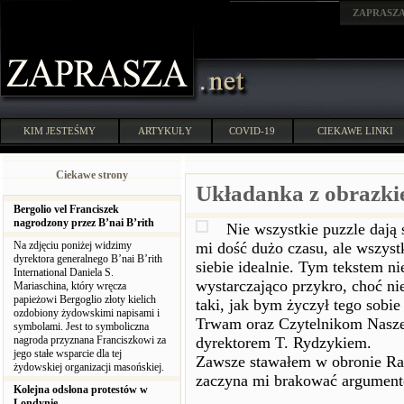
ZAPRASZ
KIM JESTEŚMY
ARTYKUŁY
COVID-19
CIEKAWE LINKI
Ciekawe strony
Układanka z obrazk
Bergolio vel Franciszek
nagrodzony przez B’nai B’rith
Nie wszystkie puzzle dają 
Na zdjęciu poniżej widzimy
mi dość dużo czasu, ale wszyst
dyrektora generalnego B’nai B’rith
siebie idealnie. Tym tekstem n
International Daniela S.
wystarczająco przykro, choć ni
Mariaschina, który wręcza
papieżowi Bergoglio złoty kielich
taki, jak bym życzył tego sob
ozdobiony żydowskimi napisami i
Trwam oraz Czytelnikom Nasze
symbolami. Jest to symboliczna
nagroda przyznana Franciszkowi za
dyrektorem T. Rydzykiem.
jego stałe wsparcie dla tej
Zawsze stawałem w obronie Rad
żydowskiej organizacji masońskiej.
zaczyna mi brakować argument
Kolejna odsłona protestów w
Londynie