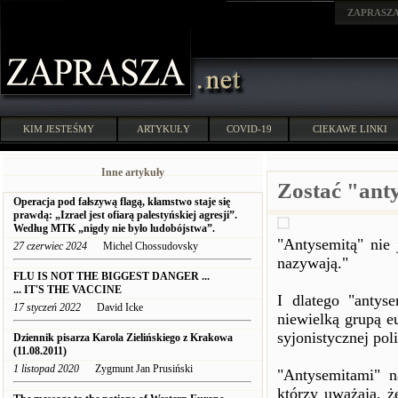
ZAPRASZ
KIM JESTEŚMY
ARTYKUŁY
COVID-19
CIEKAWE LINKI
Inne artykuły
Zostać "ant
Operacja pod fałszywą flagą, kłamstwo staje się
prawdą: „Izrael jest ofiarą palestyńskiej agresji”.
Według MTK „nigdy nie było ludobójstwa”.
"Antysemitą" nie 
27 czerwiec 2024
Michel Chossudovsky
nazywają."
FLU IS NOT THE BIGGEST DANGER ...
... IT'S THE VACCINE
I dlatego "antys
17 styczeń 2022
David Icke
niewielką grupą e
syjonistycznej poli
Dziennik pisarza Karola Zielińskiego z Krakowa
(11.08.2011)
1 listopad 2020
Zygmunt Jan Prusiński
"Antysemitami" 
którzy uważają, ż