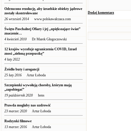
Odrzucono rezolucję, aby izraelskie obiekty jądrowe
Dodaj komentarz
zostały skontrolowane
26 wrzesień 2014
www.polskawalczaca.com
Święto Paschalnej Ofiary i jej „upiększające świat”
znaczenie…
4 kwiecień 2010
Dr Marek Głogoczowski
12 krajów wycofuje ograniczenia COVID, Izrael
znosi „zieloną przepustkę”
4 luty 2022
Źródło buty i arogancji
25 luty 2016
Artur Łoboda
Szczepionki wywołują choroby, którym mają
„zapobiegać”
19 październik 2020
hens
Prawda mogłaby nas uzdrowić
23 marzec 2020
Artur Łoboda
Rodzynki filmowe
13 marzec 2016
Artur Łoboda