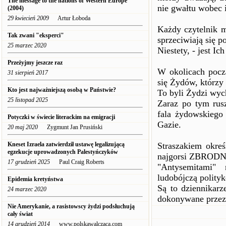
The message to the nations of Western Europe
nie gwałtu wobec 
(2004)
29 kwiecień 2009
Artur Łoboda
Każdy czytelnik m
Tak zwani "eksperci"
sprzeciwiają się po
25 marzec 2020
Niestety, - jest Ic
Przeżyjmy jeszcze raz
W okolicach począ
31 sierpień 2017
się Żydów, którzy
Kto jest najważniejszą osobą w Państwie?
To byli Żydzi wyc
25 listopad 2025
Zaraz po tym rusz
fala żydowskiego
Potyczki w świecie literackim na emigracji
Gazie.
20 maj 2020
Zygmunt Jan Prusiński
Kneset Izraela zatwierdził ustawę legalizującą
Straszakiem okreś
egzekucje uprowadzonych Palestyńczyków
najgorsi ZBRODNI
17 grudzień 2025
Paul Craig Roberts
"Antysemitami"
ludobójczą polityk
Epidemia kretyństwa
Są to dziennikarz
24 marzec 2020
dokonywane przez
Nie Amerykanie, a rasistowscy żydzi podsłuchują
cały świat
14 grudzień 2014
www.polskawalczaca.com