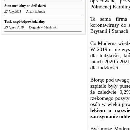
opracowaną prze
Stan medialny na dziś dzień
Północnej Karoliny
27 luty 2011
Artur Łoboda
Ta sama firma 
Tusk współodpowiedzialny.
koronawirusy do 
29 lipiec 2010
Bogusław Maśliński
Brytanii i Stanac
Co Moderna wiedzi
W 2019 r. nie wys
dla ludzkości, k
latach 2020 i 2021
dla ludzkości.
Biorąc pod uwagę 
szpitale były pus
że zaledwie 0,2
rzekomego pozytyw
osób w wieku pow
lekiem o nazwi
zatrzymanie odd
Być może Moderna