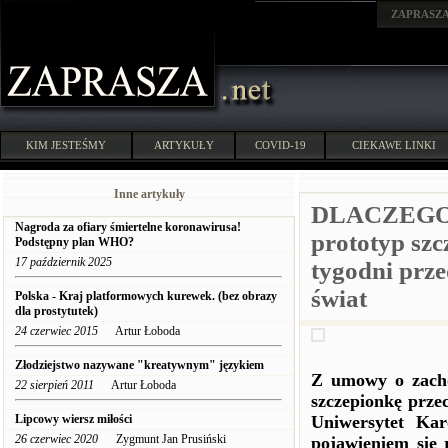
ZAPRASZ
KIM JESTEŚMY
ARTYKUŁY
COVID-19
CIEKAWE LINKI
Inne artykuły
DLACZEGO? 
Nagroda za ofiary śmiertelne koronawirusa!
prototyp sz
Podstępny plan WHO?
17 październik 2025
tygodni pr
świat
Polska - Kraj platformowych kurewek. (bez obrazy
dla prostytutek)
24 czerwiec 2015
Artur Łoboda
Złodziejstwo nazywane "kreatywnym" językiem
Z umowy o zachow
22 sierpień 2011
Artur Łoboda
szczepionkę prze
Lipcowy wiersz miłości
Uniwersytet Kar
26 czerwiec 2020
Zygmunt Jan Prusiński
pojawieniem się