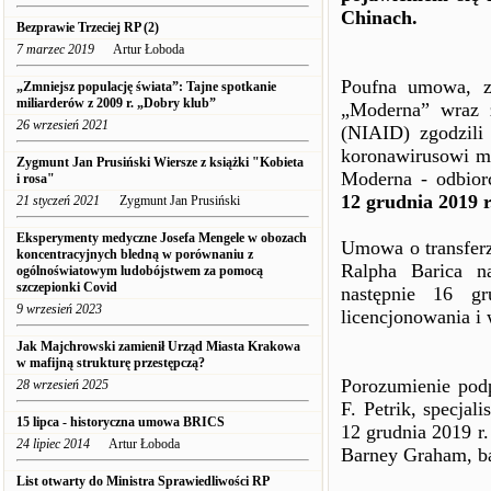
Chinach.
Bezprawie Trzeciej RP (2)
7 marzec 2019
Artur Łoboda
Poufna umowa, z 
„Zmniejsz populację świata”: Tajne spotkanie
miliarderów z 2009 r. „Dobry klub”
„Moderna” wraz 
26 wrzesień 2021
(NIAID) zgodzili
koronawirusowi m
Zygmunt Jan Prusiński Wiersze z książki "Kobieta
Moderna - odbior
i rosa"
12 grudnia 2019 r
21 styczeń 2021
Zygmunt Jan Prusiński
Eksperymenty medyczne Josefa Mengele w obozach
Umowa o transferz
koncentracyjnych bledną w porównaniu z
Ralpha Barica n
ogólnoświatowym ludobójstwem za pomocą
szczepionki Covid
następnie 16 gr
9 wrzesień 2023
licencjonowania i 
Jak Majchrowski zamienił Urząd Miasta Krakowa
w mafijną strukturę przestępczą?
Porozumienie pod
28 wrzesień 2025
F. Petrik, specjal
15 lipca - historyczna umowa BRICS
12 grudnia 2019 r
24 lipiec 2014
Artur Łoboda
Barney Graham, ba
List otwarty do Ministra Sprawiedliwości RP