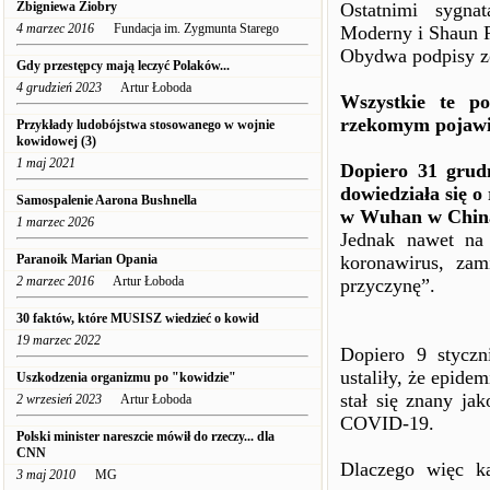
Zbigniewa Ziobry
Ostatnimi sygna
4 marzec 2016
Fundacja im. Zygmunta Starego
Moderny i Shaun 
Obydwa podpisy zo
Gdy przestępcy mają leczyć Polaków...
4 grudzień 2023
Artur Łoboda
Wszystkie te po
rzekomym pojawie
Przykłady ludobójstwa stosowanego w wojnie
kowidowej (3)
1 maj 2021
Dopiero 31 grud
dowiedziała się 
Samospalenie Aarona Bushnella
w Wuhan w Chin
1 marzec 2026
Jednak nawet na 
Paranoik Marian Opania
koronawirus, zami
2 marzec 2016
Artur Łoboda
przyczynę”.
30 faktów, które MUSISZ wiedzieć o kowid
19 marzec 2022
Dopiero 9 stycz
ustaliły, że epid
Uszkodzenia organizmu po "kowidzie"
stał się znany j
2 wrzesień 2023
Artur Łoboda
COVID-19.
Polski minister nareszcie mówił do rzeczy... dla
CNN
Dlaczego więc k
3 maj 2010
MG