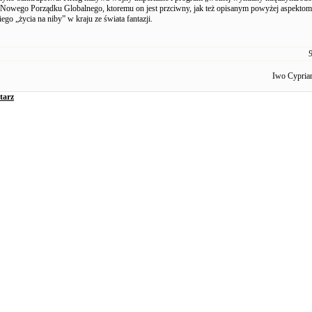
 Nowego Porządku Globalnego, ktoremu on jest przciwny, jak też opisanym powyżej aspektom
go „życia na niby” w kraju ze świata fantazji.
9
Iwo Cypri
tarz