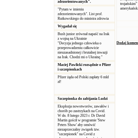
zdezorientowanych".
trojańskim”
amerykańskie
"Pytam w imieniu
zdezorientowanych". List prof.
Rutkowskiego do ministra zdrowia
Wygadał się
Bush junior zrównał napaść na Irak
z wojną na Ukrainie
Dodaj komen
"Decyzja jednego człowieka o
przeprowadzeniu całkowicie
nieuzasadnionej i brutalnej inwazji
na Irak. Chodzi mi o Ukrainę."
Maciej Pawlicki rozsądnie o Pfizer
i szczepionkach
Pfizer żąda od Polski zapłaty 6 mld
zł!
Szczepionka do zabijania Ludzi
Eksplozja nowotworów, zawałów i
chorób po zastrzykach na Covid.
W dn. 8 lutego 2023 r. Dr David
Martin gościł w programie 'Stew
Peters Show' aby omówić
niezaprzeczalny związek tzw.
"szczepionek" na Covid z