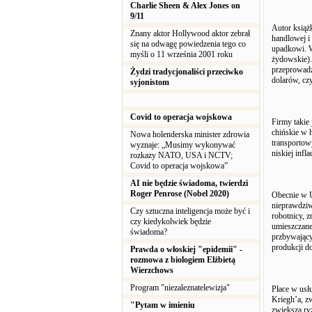
Charlie Sheen & Alex Jones on
9/11
Autor książ
Znany aktor Hollywood aktor zebrał
handlowej i
się na odwagę powiedzenia tego co
upadkowi. W
myśli o 11 września 2001 roku
żydowskie).
przeprowadz
Żydzi tradycjonaliści przeciwko
dolarów, czy
syjonistom
Covid to operacja wojskowa
Firmy takie 
chińskie w 
Nowa holenderska minister zdrowia
transportow
wyznaje: „Musimy wykonywać
niskiej inflac
rozkazy NATO, USA i NCTV;
Covid to operacja wojskowa”
AI nie będzie świadoma, twierdzi
Roger Penrose (Nobel 2020)
Obecnie w U
nieprawdziw
Czy sztuczna inteligencja może być i
robotnicy, z
czy kiedykolwiek będzie
umieszczane
świadoma?
przbywający
produkcji do
Prawda o włoskiej "epidemii" -
rozmowa z biologiem Elżbietą
Wierzchows
Program "niezaleznatelewizja"
Płace w usł
Kriegh’a, z
"Pytam w imieniu
zwiększa ry