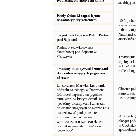
Rothschildów apetyt na Chiny
zarabiają na
Kiedy Zełenski zagrał hymn
narodowy przyrodzeniem
USA globaln
idą na budo
miliardy nię
Natomiast k
Tu jest Polska, a nie Polin! Protest
amerykański
pod Sejmem!
Protest przeciwko świecy
chanukowej pod Sejmem w
Warszawie.
Tradycyjnie
legalnych i
w USA. 60 m
Jesteśmy okłamywani i zmuszani
ródłem boga
do działań mogących pogarszać
zdrowie
Dr Zbigniew Martyka, kierownik
Obecnie poł
oddziału zakaźnego w Dąbrowie
które to si
Górniczej napisał dwa tygodnie
USA kupuje 
temu wpis, w którym ocenił, że
"jesteśmy okłamywani i zmuszani
do działań mogących pogarszać nasz
stan zdrowia" pod pretekstem
W ramach gl
koronawirusa. Wówczas
obciąża pod
wprowadzano nowe restrykcje i
w USA idzie
podział na powiaty "żółte" oraz
spowodowane
"czerwone".