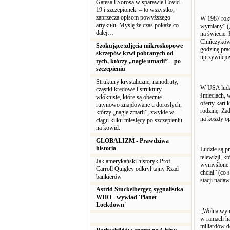
Gatesa i Sorosa w sparawie Covid-
19 i szczepionek. – to wszystko,
zaprzecza opisom powyższego
W 1987 roku
artykułu. Myślę że czas pokaże co
wymiany” („
dalej…
na świecie.
Chińczyków 
Szokujące zdjęcia mikroskopowe
godzinę pra
skrzepów krwi pobranych od
uprzywilejo
tych, którzy „nagle umarli” – po
szczepieniu
Struktury krystaliczne, nanodruty,
W USA ludzi
cząstki kredowe i struktury
śmieciach, w
włókniste, które są obecnie
oferty kart
rutynowo znajdowane u dorosłych,
rodzinę. Za
którzy „nagle zmarli”, zwykle w
na koszty o
ciągu kilku miesięcy po szczepieniu
na kowid.
GLOBALIZM - Prawdziwa
historia
Ludzie są p
telewizji, k
Jak amerykański historyk Prof.
wymyślone p
Carroll Quigley odkrył tajny Rząd
chciał” (co 
bankierów
stacji nada
Astrid Stuckelberger, sygnalistka
WHO - wywiad 'Planet
Lockdown'
„Wolna wymi
w ramach ha
miliardów d