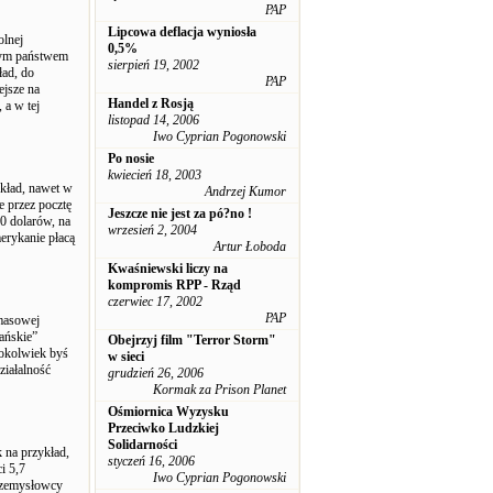
PAP
Lipcowa deflacja wyniosła
olnej
0,5%
onym państwem
sierpień 19, 2002
ład, do
PAP
ejsze na
Handel z Rosją
 a w tej
listopad 14, 2006
Iwo Cyprian Pogonowski
Po nosie
kwiecień 18, 2003
zkład, nawet w
Andrzej Kumor
e przez pocztę
Jeszcze nie jest za pó?no !
0 dolarów, na
wrzesień 2, 2004
erykanie płacą
Artur Łoboda
Kwaśniewski liczy na
kompromis RPP - Rząd
czerwiec 17, 2002
PAP
 masowej
kańskie”
Obejrzyj film "Terror Storm"
okolwiek byś
w sieci
ziałalność
grudzień 26, 2006
Kormak za Prison Planet
Ośmiornica Wyzysku
Przeciwko Ludzkiej
Solidarności
 na przykład,
styczeń 16, 2006
i 5,7
Iwo Cyprian Pogonowski
przemysłowcy