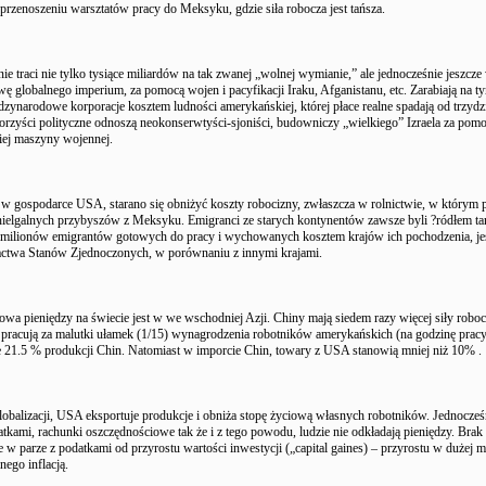
 przenoszeniu warsztatów pracy do Meksyku, gdzie siła robocza jest tańsza.
ie traci nie tylko tysiące miliardów na tak zwanej „wolnej wymianie,” ale jednocześnie jeszcz
wę globalnego imperium, za pomocą wojen i pacyfikacji Iraku, Afganistanu, etc. Zarabiają na t
dzynarodowe korporacje kosztem ludności amerykańskiej, której płace realne spadają od trzydzie
orzyści polityczne odnoszą neokonserwtyści-sjoniści, budowniczy „wielkiego” Izraela za pom
ej maszyny wojennej.
 w gospodarce USA, starano się obniżyć koszty robocizny, zwłaszcza w rolnictwie, w którym p
 nielgalnych przybyszów z Meksyku. Emigranci ze starych kontynentów zawsze byli ?ródłem ta
ilionów emigrantów gotowych do pracy i wychowanych kosztem krajów ich pochodzenia, je
ctwa Stanów Zjednoczonych, w porównaniu z innymi krajami.
owa pieniędzy na świecie jest w we wschodniej Azji. Chiny mają siedem razy więcej siły robo
ły pracują za malutki ułamek (1/15) wynagrodzenia robotników amerykańskich (na godzinę prac
21.5 % produkcji Chin. Natomiast w imporcie Chin, towary z USA stanowią mniej niż 10% .
obalizacji, USA eksportuje produkcje i obniża stopę życiową własnych robotników. Jednocz
atkami, rachunki oszczędnościowe tak że i z tego powodu, ludzie nie odkładają pieniędzy. Brak
 w parze z podatkami od przyrostu wartości inwestycji („capital gaines) – przyrostu w dużej m
go inflacją.