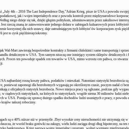
ki „July 4th – 2016 The Last Independence Day,”Adrian Krieg, pisze że USA z powodu swojej 
 podatkowej, jak i wojen imperialnych oraz z powodu kontroli przez międzynarodowe korporacje
edług niego dzieje się tak, dzięki głupim politykom, zdominowanym przez zakulisowe interes
 Jest rzeczą znaną że zainwestowanie jednego dolara w zabiegach kuluarowych przez lobbyist
enie korzystnej dla nich ustawy, daje zatrudniającym tych lobbyist’ów korporacjom zysk pięćd
li jest to zysk pięćdziesięciokrotny.
jak Wal-Mart zawierają bezpośrednie kontrakty z firmami chińskimi i same transportują i sprze
handlu detalicznym w USA. Tym samym niszczą one istniejący system sklepów detalicznych i 
ych. Proces ten powoduje spadek cen towarów w USA, mimo wzrostu cen paliwa, co stwarza
ji.
SA najbardziej rosną koszty paliwa, podatków i mieszkań. Natomiast statystyki bezrobocia są
e, ponieważ zapomogi dla bezrobotnych wygasają po określonym czasie, poczym nadal ci bez
nikają z oficjalnych statystyk bezrobocia. Nowe miejsca pracy są ogłszane, podczas gdy wygasa
, w rządowych statystykach, na których to statystykach, wogóle niema 30 milionów ludzi niele
ch w USA. Pomija się sprawę dużego spadku dochodów ludzi usuniętych z pracy, z powodu 
 krajów tańszej robocizny.
ugach są o 40% niższe niż w przemyśle. Zbyt wysokie ceny nieruchomości nie utrzymają się
właszcza, że wsród braku gotówki na zakupy, wielu ludzi zaciąga drugi dług hipoteczny, na ten
zyko bankrupstwa. Krieg nazywa wojny imperialne i program „wolnej wymiany międzynarod