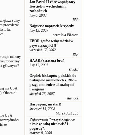
Jan Paweł II chce współpracy
Kościołów wschodnich i
zachodnich
luty 6, 2003
PAP
e większe sumy
ym procederze
Najpierw naprawic krzywdy
stu lat.
luty 13, 2007
ocą
przesłała Elżbieta
EBOR gotów wziąć udział w
prywatyzacji G-8
wrzesień 17, 2002
PAP
racuje miliony
HAARP straszna broń
niej robocizny
luty 12, 2005
st głównym ?
Goska
Orędzie biskupów polskich do
biskupów niemieckich z 1965 -
przypomnienie z aktualnymi
czej niż USA,
uwagami
y). Obecnie
sierpień 26, 2007
tłumacz
Harpagoni, na start!
kwiecień 14, 2008
Marek Jastrząb
eśnie USA
Piętnowanie "wszystkiego, co
 oszczędności
niesie ze sobą nienawiść i
ierze
pogardę".
marzec 8, 2008