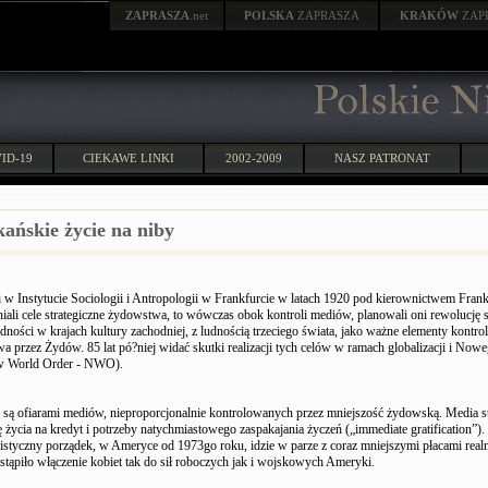
ZAPRASZA
.net
POLSKA
ZAPRASZA
KRAKÓW
ZAP
ID-19
CIEKAWE LINKI
2002-2009
NASZ PATRONAT
ańskie życie na niby
 w Instytucie Sociologii i Antropologii w Frankfurcie w latach 1920 pod kierownictwem Frank
iali cele strategiczne żydowstwa, to wówczas obok kontroli mediów, planowali oni rewolucję s
dności w krajach kultury zachodniej, z ludnością trzeciego świata, jako ważne elementy kontrol
wa przez Żydów. 85 lat pó?niej widać skutki realizacji tych celów w ramach globalizacji i No
w World Order - NWO).
są ofiarami mediów, nieproporcjonalnie kontrolowanych przez mniejszość żydowską. Media 
 życia na kredyt i potrzeby natychmiastowego zaspakajania życzeń („immediate gratification”).
istyczny porządek, w Ameryce od 1973go roku, idzie w parze z coraz mniejszymi płacami rea
astąpiło włączenie kobiet tak do sił roboczych jak i wojskowych Ameryki.