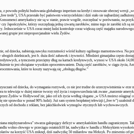
, z powodu polityki budowania globalnego imperium na kredyt i stosowaie obecnej wersji „w
free trede”), USA przestało być państwem wierzycielskim i dziś stało sie najbardziej zadłuż
 Konsumenci amerykańscy nie są w stanie, prawie wogóle, oszczędzać w porównaniu, na przyk
czy Japończyków, którzy oszczędzają jedną czwartą zarobków, mimo tego że zarobki ich są ni
cy. Jednocześnie w USA coraz mniej ludzi kontroluje coraz większą część majątku narodowego,
wanej grupie jest nieproporcjanalnie wielu Żydów.
e, od dziecka, nabierają nawyku rozrzutności wśród kultury ogólnego marnotrawstwa. Na pr
 ubogich dzielnicach, jest b. duża ilość zabawek i żywności. Młodzież gimazjalna często dostaj
 kredytowych, a tymczsem przeciętny dług na kartach kredytowych, wynosi w USA około 14,00
dłużenie to jest obciążane wysokim oprocentowaniem. Dużą część zarobków, w ciągu życia, Am
procentowania, które to koszty nazywają się „obsługą długów.”
rzyuczani od dziecka, do wymagania rozrywek, co nie jest trudne do urzeczywistnienia w erze
tóra to telewizja w dużej mierze tworzy styl życia i rozpowszechnia tak zwane „marzenie amery
rzez Żydów w Hollywood’zie, jako cel ich życia według sloganu „w USA możesz ośiągnąć c
się nie sprawdza w ponad 90% ludzi). Już sam system bezpłatnej telewizji („free tv”) uzależnił d
wczych od dochodu z reklam, bez jakichkolwiek wymogów etycznych lub wychowawczych.
ana międzynarodowa” stwarza galopujący deficyt w amerykańskim handlu zagranicznym. Tak
ndlu wolno-cłowego w przeciągu ostatnich10 lat, nadwyżka w handlu z Meksykiem wysokośc
olarów na korzyść USA zniknęł, dziś nadwyżkę 50 miliardow ma Meksyk. Po znieseniu ceł 