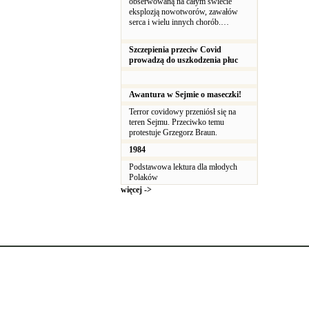
obserwowaną na całym świecie
eksplozją nowotworów, zawałów
serca i wielu innych chorób.…
Szczepienia przeciw Covid
prowadzą do uszkodzenia płuc
Awantura w Sejmie o maseczki!
Terror covidowy przeniósł się na
teren Sejmu. Przeciwko temu
protestuje Grzegorz Braun.
1984
Podstawowa lektura dla młodych
Polaków
więcej ->