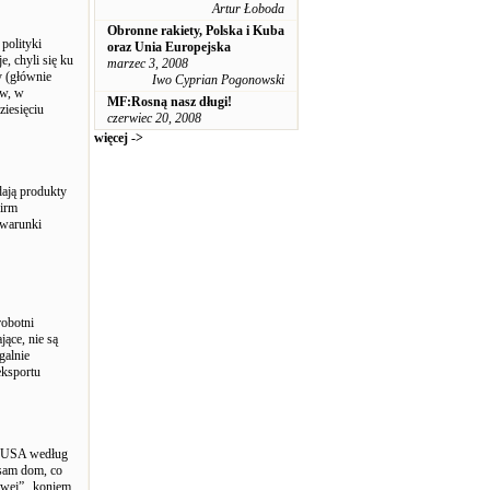
Artur Łoboda
Obronne rakiety, Polska i Kuba
polityki
oraz Unia Europejska
, chyli się ku
marzec 3, 2008
y (głównie
Iwo Cyprian Pogonowski
ów, w
MF:Rosną nasz długi!
ziesięciu
czerwiec 20, 2008
więcej ->
dają produkty
firm
 warunki
robotni
jące, nie są
galnie
eksportu
 w USA według
 sam dom, co
owej” „koniem