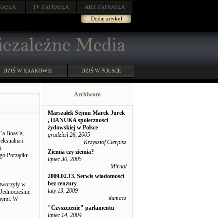
RASZA
TV
ZAPRASZA
ART
ZAPRASZA
Dodaj artykuł
DZIŚ W KRAKOWIE
DZIŚ W POLSCE
Archiwum
Marszałek Sejmu Marek Jurek
, HANUKA społeczności
żydowskiej w Polsce
’a Boas’a,
grudzień 26, 2005
eksualna i
Krzysztof Cierpisz
i
Ziemia czy ziemia?
wego Porządku
lipiec 30, 2005
Mirnal
2009.02.13. Serwis wiadomości
bez cenzury
stworzyły w
luty 13, 2009
 Jednocześnie
tłumacz
lnymi. W
"Czyszczenie" parlamentu
lipiec 14, 2004