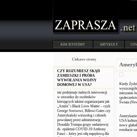
KIM JESTEŚMY
ARTYKUŁY
COV
Ciekawe strony
Ameryk
CZY ROZUMIESZ SKĄD
ZAMIESZKI I PRÓBA
WYWOŁANIA WOJNY
Kiedy Żydzi
DOMOWEJ W USA?
wyszczególn
nie podejmuje żadnych interwencji
mieszanie lu
w stosunku do osobników
społeczeńst
kierujących takimi organizacjami jak
Świata (Ne
„Antifa” i Black Lives Matter – czyli
George Sorosowi, Billowi Gates czy
Amerykański wirusolog i członek
Amerykanie 
powołanej przez administrację
USA kulturę
Donalda Trumpa grupy zadaniowej
nowy glabal
ds. epidemii COVID-19 Anthony
rezultacie n
Fauci – który jest siłą napędową dla