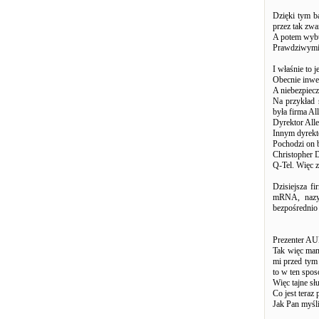
Dzięki tym b
przez tak zwa
A potem wybu
Prawdziwymi z
I właśnie to 
Obecnie inwes
A niebezpieczn
Na przykład 
była firma Al
Dyrektor Alle
Innym dyrekt
Pochodzi on 
Christopher D
Q-Tel. Więc 
Dzisiejsza f
mRNA, nazyw
bezpośrednio
Prezenter A
Tak więc mam
mi przed tym
to w ten spos
Więc tajne sł
Co jest teraz
Jak Pan myśli