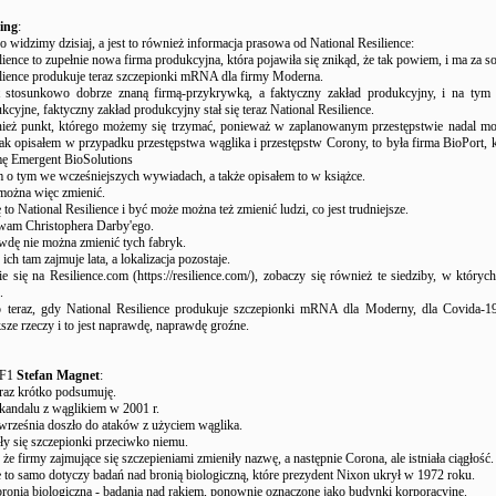
ing
:
co widzimy dzisiaj, a jest to również informacja prasowa od National Resilience:
lience to zupełnie nowa firma produkcyjna, która pojawiła się znikąd, że tak powiem, i ma za so
ilience produkuje teraz szczepionki mRNA dla firmy Moderna.
 stosunkowo dobrze znaną firmą-przykrywką, a faktyczny zakład produkcyjny, i na tym 
kcyjne, faktyczny zakład produkcyjny stał się teraz National Resilience.
wnież punkt, którego możemy się trzymać, ponieważ w zaplanowanym przestępstwie nadal mo
ak opisałem w przypadku przestępstwa wąglika i przestępstw Corony, to była firma BioPort, k
mę Emergent BioSolutions
o tym we wcześniejszych wywiadach, a także opisałem to w książce.
można więc zmienić.
ę to National Resilience i być może można też zmienić ludzi, co jest trudniejsze.
wam Christophera Darby'ego.
wdę nie można zmienić tych fabryk.
ch tam zajmuje lata, a lokalizacja pozostaje.
ie się na Resilience.com (https://resilience.com/), zobaczy się również te siedziby, w których
.
ko teraz, gdy National Resilience produkuje szczepionki mRNA dla Moderny, dla Covida-19
sze rzeczy i to jest naprawdę, naprawdę groźne.
UF1
Stefan Magnet
:
 raz krótko podsumuję.
andalu z wąglikiem w 2001 r.
września doszło do ataków z użyciem wąglika.
y się szczepionki przeciwko niemu.
 że firmy zajmujące się szczepieniami zmieniły nazwę, a następnie Corona, ale istniała ciągłość.
to samo dotyczy badań nad bronią biologiczną, które prezydent Nixon ukrył w 1972 roku.
ronią biologiczną - badania nad rakiem, ponownie oznaczone jako budynki korporacyjne.