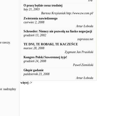
PAP
O pracę będzie coraz trudniej
luty 21, 2003
Bartosz Krzyżaniak http://www.zw.com.pl/
Zwierzenia nawiedzonego
czerwiec 2, 2008
Artur Łoboda
Schroeder: Niemcy nie pozwolą na fiasko negocjacji
grudzień 13, 2002
zaprasza.net
e rzeczy.
TE DNI, TE ROBAKI, TE KACZEŃCE
marzec 28, 2008
Zygmunt Jan Prusiński
Kongres Polski Suwerennej żyje!
grudzień 24, 2008
Paweł Ziemiński
Głupie gadanie
październik 23, 2008
Artur Łoboda
więcej ->
est nadrzędny