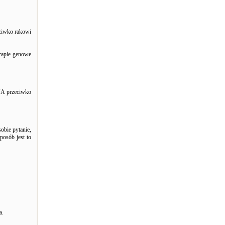
eciwko rakowi
rapie genowe
RNA przeciwko
sobie pytanie,
posób jest to
a.