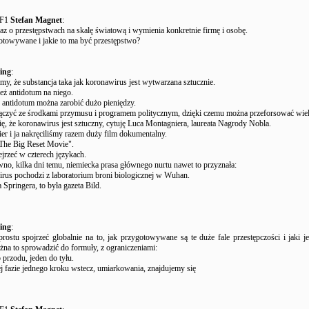
UF1
Stefan Magnet
:
z o przestępstwach na skalę światową i wymienia konkretnie firmę i osobę.
otowywane i jakie to ma być przestępstwo?
ing
:
śmy, że substancja taka jak koronawirus jest wytwarzana sztucznie.
ież antidotum na niego.
 antidotum można zarobić dużo pieniędzy.
ączyć ze środkami przymusu i programem politycznym, dzięki czemu można przeforsować wiel
, że koronawirus jest sztuczny, cytuję Luca Montagniera, laureata Nagrody Nobla.
r i ja nakręciliśmy razem duży film dokumentalny.
The Big Reset Movie".
rzeć w czterech językach.
wno, kilka dni temu, niemiecka prasa głównego nurtu nawet to przyznała:
rus pochodzi z laboratorium broni biologicznej w Wuhan.
a Springera, to była gazeta Bild.
ing
:
rostu spojrzeć globalnie na to, jak przygotowywane są te duże fale przestępczości i jaki j
na to sprowadzić do formuły, z ograniczeniami:
przodu, jeden do tyłu.
ej fazie jednego kroku wstecz, umiarkowania, znajdujemy się