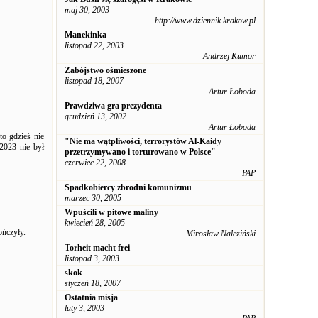
maj 30, 2003
http://www.dziennik.krakow.pl
Manekinka
listopad 22, 2003
Andrzej Kumor
Zabójstwo ośmieszone
listopad 18, 2007
Artur Łoboda
Prawdziwa gra prezydenta
grudzień 13, 2002
Artur Łoboda
to gdzieś nie
"Nie ma wątpliwości, terrorystów Al-Kaidy
 2023 nie był
przetrzymywano i torturowano w Polsce"
czerwiec 22, 2008
PAP
Spadkobiercy zbrodni komunizmu
marzec 30, 2005
Wpuścili w pitowe maliny
kwiecień 28, 2005
ończyły.
Mirosław Naleziński
Torheit macht frei
listopad 3, 2003
skok
styczeń 18, 2007
Ostatnia misja
luty 3, 2003