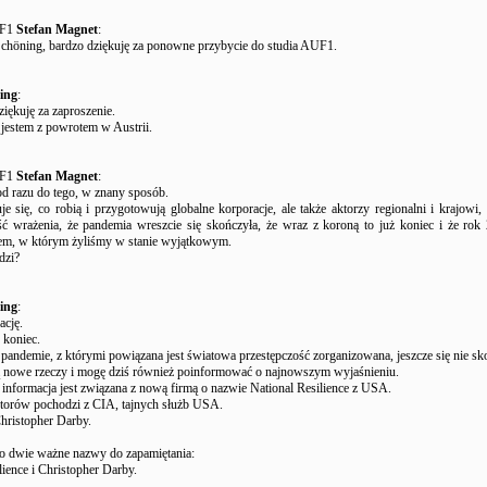
UF1
Stefan Magnet
:
Schöning, bardzo dziękuję za ponowne przybycie do studia AUF1.
ing
:
ziękuję za zaproszenie.
e jestem z powrotem w Austrii.
UF1
Stefan Magnet
:
d razu do tego, w znany sposób.
je się, co robią i przygotowują globalne korporacje, ale także aktorzy regionalni i krajowi, 
ć wrażenia, że pandemia wreszcie się skończyła, że wraz z koroną to już koniec i że rok
iem, w którym żyliśmy w stanie wyjątkowym.
dzi?
ing
:
ację.
 koniec.
 pandemie, z którymi powiązana jest światowa przestępczość zorganizowana, jeszcze się nie sk
 nowe rzeczy i mogę dziś również poinformować o najnowszym wyjaśnieniu.
informacja jest związana z nową firmą o nazwie National Resilience z USA.
ktorów pochodzi z CIA, tajnych służb USA.
hristopher Darby.
to dwie ważne nazwy do zapamiętania:
lience i Christopher Darby.