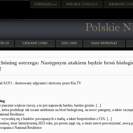
ZAPRASZA
.net
POLSKA
ZAPRASZA
KRAKÓW
ZAP
ID-19
CIEKAWE LINKI
2002-2009
NASZ PATRONAT
chöning ostrzega: Następnym atakiem będzie broń biologi
!
d AUF1 - ilustrowany zdjęciami i skrócony przez Kla.TV
ing
:
 znacznie większe rzeczy, a to jest naprawdę bardzo, bardzo groźne. [...]
, która produkuje tak zwane antidotum na broń biologiczną, na nowe patogeny, a także szcz
tional Resilience.
y wywodzą się z banków powiązanych z mafią, a także bezpośrednio z CIA. [...]
szansę, teraz latem/jesienią 2023 roku, po prostu zająć się, a może nawet powstrzymać, nową p
związana z National Resilience.