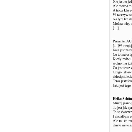
Nie jest to je
Ale można to
A także klas
W rzeczywisto
Na tym też s
Można więc n
[…]
Prezenter A
[…]W swojej k
Jaka jest za t
Co to ma osi
Kiedy mówi P
wolno mu już t
Co jest teraz
Czego doświ
dziesięcioleci
Teraz jesteści
Jaki jest tego 
Heiko Schön
Muszę jasno 
To jest jak 
To są ćwiczen
I chciałbym z
Ale to, co m
dzieje się ter