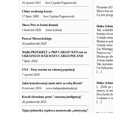
16 styczeń 2011
Iwo Cyprian Pogonowski
Prezenter A
Mówi Pan tera
Chiny zwalczają kryzys
Co jest przyg
17 lipiec 2009
Iwo Cyprian Pogonowski
Słowo Pers to brzmi dumnie
Heiko Schön
1 kwiecień 2026
Artur Łoboda
Tak, widzieli
Istnieje równ
A dzięki temu
Pozwać Morawieckiego
Można to poł
26 październik 2020
A kiedy mówię
Luc Montagnie
Wielki PRZEKRĘT w PKP CARGO? KTO stoi za
Nazywa się "
UKRAINIAN RAILWAYS CARGO POLAND
Można go obej
A teraz nieda
7 lipiec 2024
Tak, koronawi
I to była pras
USA - Testy trucizn na własnej populacji
[…]
7 styczeń 2026
Heiko Schön
Jakie konsekwencje może nieść za sobą Brexit?
[…]Jeśli po p
8 czerwiec 2016
www.independenttrader.pl
motyw, to moż
Dwa kroki do 
Kowid chroniony przez "sztuczną inteligencję"
I właśnie w t
26 październik 2025
[…]
Tajna jednostka rządowa zastosowała „nieetyczną”