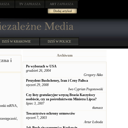
RASZA
TV
ZAPRASZA
ART
ZAPRASZA
Dodaj artykuł
DZIŚ W KRAKOWIE
DZIŚ W POLSCE
Archiwum
czna i
Po wyborach w USA
grudzień 26, 2004
Gregory Akko
Prezydent Bushcheney, Iran i Ceny Paliwa
styczeń 29, 2008
Iwo Cyprian Pogonowski
Czy listy gratulacyjne wręczą Bracia Kaczyńscy
osobiscie, czy za pośrednictwem Ministra Lipca?
lipiec 3, 2007
epionki mRNA,
tłumacz
Towarzystwo ochrony ormowców
styczeń 7, 2003
rzestępczość,
Artur Łoboda
Jak Bush się szarogęsi w Krakowie