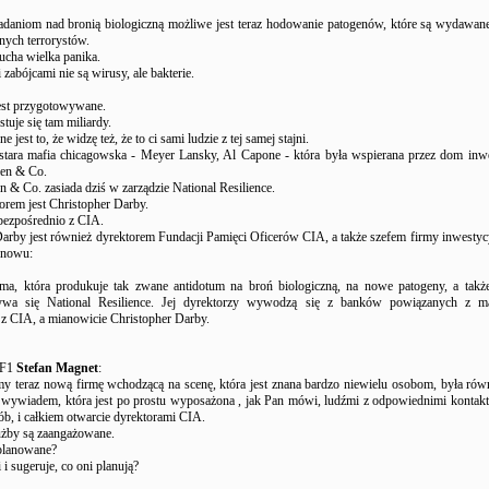
adaniom nad bronią biologiczną możliwe jest teraz hodowanie patogenów, które są wydawan
nych terrorystów.
cha wielka panika.
abójcami nie są wirusy, ale bakterie.
jest przygotowywane.
tuje się tam miliardy.
e jest to, że widzę też, że to ci sami ludzie z tej samej stajni.
stara mafia chicagowska - Meyer Lansky, Al Capone - która była wspierana przez dom inwe
len & Co.
n & Co. zasiada dziś w zarządzie National Resilience.
orem jest Christopher Darby.
bezpośrednio z CIA.
arby jest również dyrektorem Fundacji Pamięci Oficerów CIA, a także szefem firmy inwestyc
znowu:
irma, która produkuje tak zwane antidotum na broń biologiczną, na nowe patogeny, a takż
a się National Resilience. Jej dyrektorzy wywodzą się z banków powiązanych z maf
 z CIA, a mianowicie Christopher Darby.
UF1
Stefan Magnet
:
y teraz nową firmę wchodzącą na scenę, która jest znana bardzo niewielu osobom, była rów
 wywiadem, która jest po prostu wyposażona , jak Pan mówi, ludźmi z odpowiednimi kontak
ób, i całkiem otwarcie dyrektorami CIA.
użby są zaangażowane.
 planowane?
 i sugeruje, co oni planują?