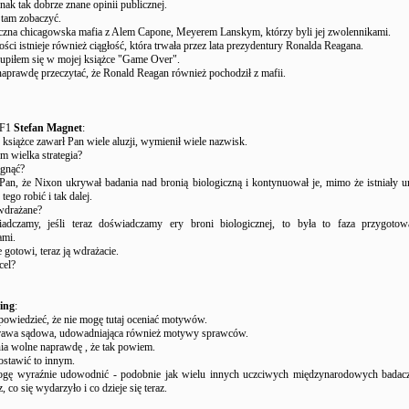
dnak tak dobrze znane opinii publicznej.
 tam zobaczyć.
yczna chicagowska mafia z Alem Capone, Meyerem Lanskym, którzy byli jej zwolennikami.
ści istnieje również ciągłość, która trwała przez lata prezydentury Ronalda Reagana.
kupiłem się w mojej książce "Game Over".
aprawdę przeczytać, że Ronald Reagan również pochodził z mafii.
UF1
Stefan Magnet
:
siążce zawarł Pan wiele aluzji, wymienił wiele nazwisk.
ym wielka strategia?
ągnąć?
an, że Nixon ukrywał badania nad bronią biologiczną i kontynuował je, mimo że istniały 
ego robić i tak dalej.
 wdrażane?
adczamy, jeśli teraz doświadczamy ery broni biologicznej, to była to faza przygoto
ami.
e gotowi, teraz ją wdrażacie.
cel?
ing
:
powiedzieć, że nie mogę tutaj oceniać motywów.
sprawa sądowa, udowadniająca również motywy sprawców.
ia wolne naprawdę , że tak powiem.
ostawić to innym.
ogę wyraźnie udowodnić - podobnie jak wielu innych uczciwych międzynarodowych badaczy
az, co się wydarzyło i co dzieje się teraz.