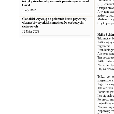
Prezenter A
taktykę strachu, aby wymusić przestrzeganie zasad
[…]Broń biolo
Covid
i terapia pro
1 luty 2022
A w tym czas
nadzoru, wszy
Globaliści wzywają do położenia kresu prywatnej
Możena to z 
własności wszystkich samochodów osobowych i
Czy to jest p
ciężarowych
12 lipiec 2023
Heiko Schön
Tak, myślę, że
Jeśli spojrzy
zagrożenie.
Broń biologic
Ale teraz jes
Ten postęp te
Jeśli cofniem
Nie wolno był
I to, co ciek
Tylko, co j
zorganizowan
Jego oficjal
Tak, a Nixon 
Ponieważ jed
I co się stał
Po prostu zm
Pojawił się n
Nazywał się 
Naprawdę trz