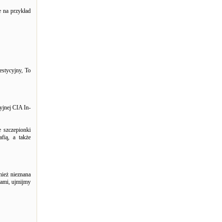
e na przykład
stycyjny, To
yjnej CIA In-
e szczepionki
ią, a także
nież nieznana
tami, ujmijmy