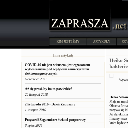
KIM JESTEŚMY
ARTYKUŁY
COV
Inne artykuły
Heiko S
COVID-19 nie jest wirusem, jest egzosomem
bakterie
wytwarzanym pod wpływem zanieczyszczeń
elektromagnetycznych
6 czerwiec 2021
Wywia
Aż się prosi, by im to powiedzieć
25 listopad 2018
Heiko Schön
Mają na myśli
2 listopada 2016 - Dzień Zaduszny
Obecna firma
1 listopad 2016
nazywa się Na
Jej dyrektorz
I mamy teraz 
Przyszedł Zegarmistrz świateł purpurowy
która będzie 
8 lipiec 2024