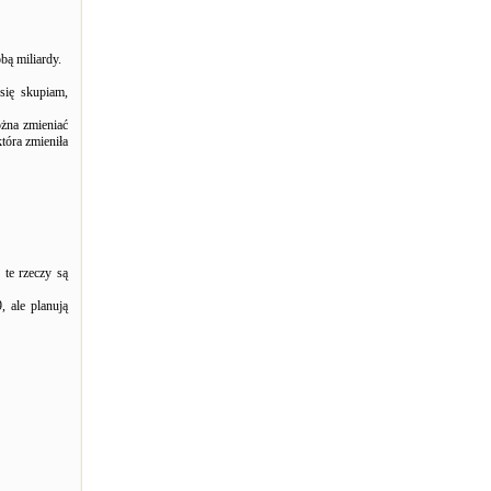
bą miliardy.
się skupiam,
żna zmieniać
tóra zmieniła
 te rzeczy są
, ale planują