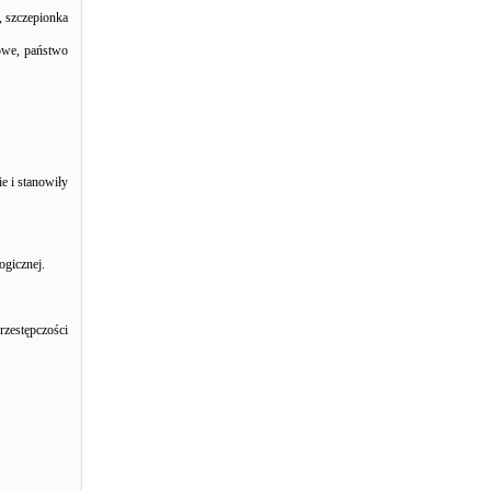
, szczepionka
owe, państwo
e i stanowiły
ogicznej.
zestępczości