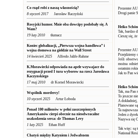
Co rząd robi z naszą własnością?
Prezenter A
Drogi panie 
8 styczeń 2017
Jarosław Raczyński
Rosyjski humor. Mnie oba dowcipy podobały się. A
Heiko Schön
Wam?
Tak, bardzo d
19 luty 2010
tłumacz
Cieszę się, ż
Koniec globalizacji, „Pierwsza wojna handlowa” i
Prezenter A
wojna domowa na giełdzie na Wall Street
Przejdziemy o
14 kwiecień 2025
Alfredo Jalife-Rahme
Jeśli obserwu
można odnieś
K.Morawiecki odpowiada na apele wzywajace do
ostatnim rok
rezygnacji przed I tura wyborow na rzecz Jarosława
Jak to Pan wi
Kaczynskiego
17 maj 2010
dr Kornel Morawiecki
Heiko Schön
Tak, ma Pan r
Wspólnik mordercy!
To jeszcze nie
10 styczeń 2025
Artur Łoboda
A dokładniej,
Planowane są
Ponad 100 milionów w pełni zaszczepionych
Ta najnowsza 
Amerykanów cierpi obecnie na nieodwracalne
Jeden z dyre
uszkodzenia serca: dr Thomas Levy
Nazywa się C
1 luty 2025
Ethan Huff
Tak więc: są 
National Resi
Chatyń między Katyniem i Jedwabnem