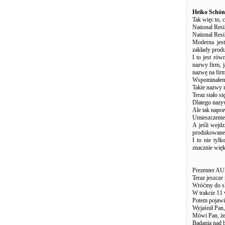
Heiko Schön
Tak więc to, 
National Resi
National Res
Moderna jest
zakłady produ
I to jest ró
nazwy firm, j
nazwę na fir
Wspominałem 
Takie nazwy 
Teraz stało si
Dlatego nazy
Ale tak napra
Umieszczenie i
A jeśli wejdz
produkowane
I to nie tyl
znacznie więk
Prezenter A
Teraz jeszcze
Wróćmy do sk
W trakcie 11 
Potem pojawił
Wyjaśnił Pan,
Mówi Pan, że 
Badania nad b