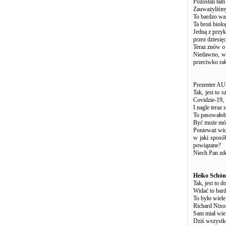
Pozostali tam
Zauważyliśmy,
To bardzo waż
Ta broń biolo
Jedną z przyk
przez dziesięc
Teraz znów o
Niedawno, w 
przeciwko ra
Prezenter A
Tak, jest to
Covidzie-19, 
I nagle tera
To pasowałob
Być może móg
Ponieważ widz
w jaki sposó
powiązane?
Niech Pan zde
Heiko Schön
Tak, jest to
Widać to bard
To było wiele
Richard Nixon 
Sam miał wiel
Dziś wszystk