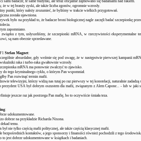
 ci sami badacze, te same budynki, ale teraz oficjalnie zajmowano się badaniami nad rakiem.
 że w tej branży zyski, ale także liczba zgonów, ogromnie wzrosły.
ny punkt, który należy zrozumieć, że byliśmy w trakcie wielkich przygotowań.
giczna została ujawniona.
rywek było na przykład to, że badacze broni biologicznej nagle zaczęli badać szczepionkę prz
iolecia.
 tym zapomniano.
związku z tym, usłyszeliśmy, że szczepionki mRNA, w rzeczywistości eksperymentalne te
kowi, są nam obecnie sprzedawane.
UF1
Stefan Magnet
:
 szczególnie absurdalne, gdy weźmie się pod uwagę, że w następstwie pierwszej kampanii m
wskaźniki raka i turbo-raka gwałtownie wzrosły.
z szczepionka mRNA ma ponownie zwalczyć to zjawisko.
y do tego kryminalnego cyklu, o którym Pan wspomniał.
łby Pan rozwinąć termin mafii.
owie telewizyjni, którzy widzą nas tutaj po raz pierwszy w tej konstelacji, naturalnie zadadzą 
b prezydent USA był dobrym oszustem dla mafii, związanym z Alem Capone... - lub w jaki s
finiuje jeszcze raz jak postrzega Pan mafię, bo to oczywiście śmiała teza.
ing
:
 dobrze udokumentowane.
zo dobrze na przykładzie Richarda Nixona.
 dekad temu.
był nie tylko częścią mafii politycznej, ale także częścią klasycznej mafii.
e bezpośrednich kontaktów, a jego sponsorzy i finansiści również pochodzili z tego środowisk
o to jest dobrze udokumentowane w książkach i badaniach.