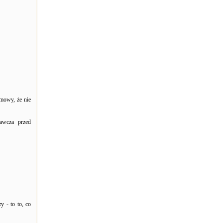
umowy, że nie
wawcza przed
 - to to, co