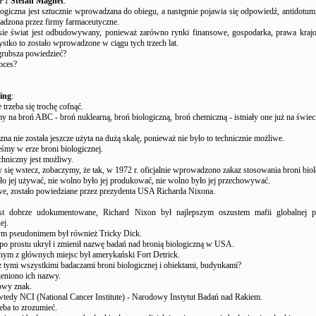
UF1
Stefan Magnet
:
giczna jest sztucznie wprowadzana do obiegu, a następnie pojawia się odpowiedź, antidotum
wadzona przez firmy farmaceutyczne.
ie świat jest odbudowywany, ponieważ zarówno rynki finansowe, gospodarka, prawa kraj
stko to zostało wprowadzone w ciągu tych trzech lat.
grubsza powiedzieć?
roces?
ing
:
 trzeba się trochę cofnąć.
my na broń ABC - broń nuklearną, broń biologiczną, broń chemiczną - istniały one już na świeci
zna nie została jeszcze użyta na dużą skalę, ponieważ nie było to technicznie możliwe.
teśmy w erze broni biologicznej.
chniczny jest możliwy.
y się wstecz, zobaczymy, że tak, w 1972 r. oficjalnie wprowadzono zakaz stosowania broni biol
o jej używać, nie wolno było jej produkować, nie wolno było jej przechowywać.
awe, zostało powiedziane przez prezydenta USA Richarda Nixona.
est dobrze udokumentowane, Richard Nixon był najlepszym oszustem mafii globalnej pr
ej.
nym pseudonimem był również Tricky Dick.
po prostu ukrył i zmienił nazwę badań nad bronią biologiczną w USA.
nym z głównych miejsc był amerykański Fort Detrick.
o z tymi wszystkimi badaczami broni biologicznej i obiektami, budynkami?
ieniono ich nazwy.
owy znak.
wtedy NCI (National Cancer Institute) - Narodowy Instytut Badań nad Rakiem.
eba to zrozumieć.