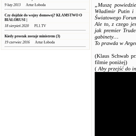
„Muszę powiedzie
9 luty 2013
Artur Łoboda
Władimir Putin i 
Czy dojdzie do wojny domowej?
KŁAMSTWO O
Światowego Foru
BIAŁORUSI |
Ale to, z czego j
18 sierpień 2020
PL1.TV
jak premier Trude
gabinety…
Kiedy prostak zostaje ministrem (3)
19 czerwiec 2016
Artur Łoboda
To prawda w Argen
(Klaus Schwab pr
filmie poniżej)
(
Aby przejść do in