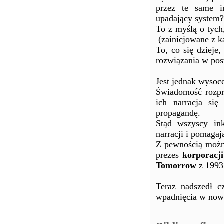
przez te same i
upadający system?
To z myślą o tych,
(zainicjowane z k
To, co się dzieje
rozwiązania w pos
Jest jednak wysoc
Świadomość rozprz
ich narracja się
propagandę.
Stąd wszyscy ink
narracji i pomaga
Z pewnością możn
prezes
korporacj
Tomorrow
z 1993
Teraz nadszedł c
wpadnięcia w now