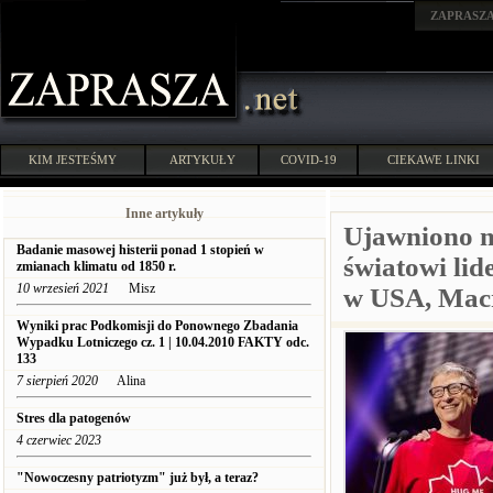
ZAPRASZ
KIM JESTEŚMY
ARTYKUŁY
COVID-19
CIEKAWE LINKI
Inne artykuły
Ujawniono m
Badanie masowej histerii ponad 1 stopień w
światowi li
zmianach klimatu od 1850 r.
10 wrzesień 2021
Misz
w USA, Macr
Wyniki prac Podkomisji do Ponownego Zbadania
Wypadku Lotniczego cz. 1 | 10.04.2010 FAKTY odc.
133
7 sierpień 2020
Alina
Stres dla patogenów
4 czerwiec 2023
"Nowoczesny patriotyzm" już był, a teraz?