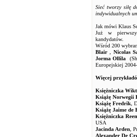
Sieć tworzy siłę 
indywidualnych um
Jak mówi Klaus Sc
Już w pierwsz
kandydatów.
Wśród 200 wybrany
Blair
,
Nicolas S
Jorma Ollila
(She
Europejskiej 2004-
Więcej przykład
Księżniczka Wikt
Książę Norwegii
Książę Fredrik
, 
Książę Jaime de
Księżniczka Ree
USA
Jacinda Arden
, P
Alexander De Cr