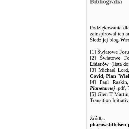
Bibliografia
Podziękowania dla
zainspirował ten a
Śledź jej blog
Wro
[1] Światowe Fo
[2] Światowe F
Liderów
(lista d
[3] Michael Lor
Covid, Plan 'Wiel
[4] Paul Raski
Planetarnej
.pdf, 
[5] Glen T Marti
Transition Initiati
Źródła:
pharos.stiftelse