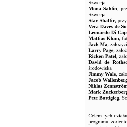
Szwecja
Mona Sahlin
, pr
Szwecja
Stav Shaffir
, prz
Vera Daves de So
Leonardo Di Cap
Mattias Klum
, fo
Jack Ma
, założyc
Larry Page
, zało
Ricken Patel
, zał
David de Rothsc
środowiska
Jimmy Wale
, zał
Jacob Wallenber
Niklas Zennströ
Mark Zuckerber
Pete Buttigieg
, S
Celem tych działa
programu zorient