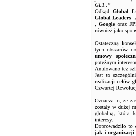
GLT..”
Odkąd
Global 
Global Leaders
20
,
Google
oraz
JP
również jako spon
Ostateczną konse
tych obszarów do
umowy społeczn
potężnym intereso
Anulowano też szl
Jest to szczegól
realizacji celów 
Czwartej Rewolucj
Oznacza to, że za
zostały w dużej m
globalną, która 
interesy.
Doprowadziło to 
jak i organizacj