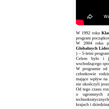
W 1992 roku
Kla
program początk
W 2004 roku pr
Globalnych Lide
) – 5-letni progra
Celem było i je
wschodzącego społ
W programie od s
członkowie rodzi
mające wpływ na k
nie ukończyli jesz
Od tego czasu roz
o ogromnych z
technokratyczny
krajach i dziedzin