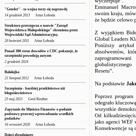
wyczerpuje”.
Emmanuel Macron
"Gender" - ta wojna toczy się naprawdę
swoim kraju, mówi
14 grudzień 2013
Artur Łoboda
że będzie celowo 
Struktura przestępcza o nazwie "Zarząd
Województwa Małopolskiego" chroniona przez
Z wyjątkiem Bide
Wojewódzki Sąd Administracyjny.
Global Leaders K
20 kwiecień 2011
Artur Łoboda
Poniższy artyku
absolwentów, któ
Ponad 300 stron dowodów z CDC pokazuje, że
szczepionki powodują autyzm
zaprogramowani
2 grudzień 2024
globalistyczneg
Resetu”.
Bałałajka
21 listopad 2012
Artur Łoboda
Na podstawie
Jak
Szczepienia - bardziej przekleństwo niż
błogosławieństwo
Poprzez program
25 maj 2021
Gerd Reuther
odegrało kluczową
wszystkie demokra
Zapytanie do Ministra Finansów o podanie
podstawy prawnej wprowadzania wszelkich
Od kilkudziesięci
podatków
jako agenci WEF w
16 wrzesień 2020
Artur Łoboda
Konsekwencje są d
Dzieci zbrodniarzy