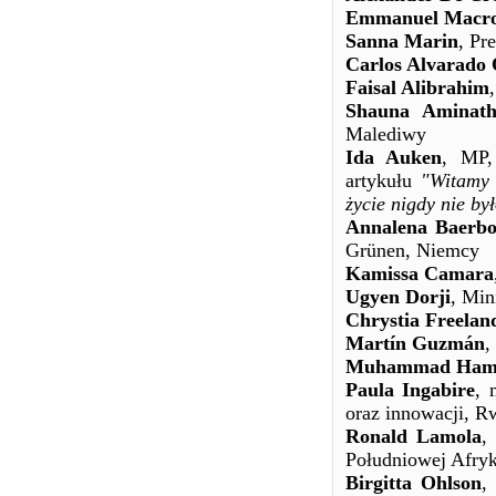
Emmanuel Macr
Sanna Marin
, Pr
Carlos Alvarado
Faisal Alibrahim
Shauna Aminat
Malediwy
Ida Auken
, MP,
artykułu
"Witamy 
życie nigdy nie by
Annalena Baerb
Grünen, Niemcy
Kamissa Camara
Ugyen Dorji
, Min
Chrystia Freelan
Martín Guzmán
,
Muhammad Ham
Paula Ingabire
, 
oraz innowacji, R
Ronald Lamola
,
Południowej Afryk
Birgitta Ohlson
,