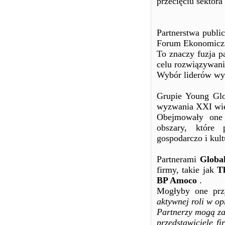
przecięciu sektora
Partnerstwa publi
Forum Ekonomicz
To znaczy fuzja p
celu rozwiązywani
Wybór liderów wyr
Grupie Young Glo
wyzwania XXI wi
Obejmowały one 
obszary, które 
gospodarczo i kul
Partnerami
Globa
firmy, takie jak
T
BP Amoco
.
Mogłyby one przy
aktywnej roli w o
Partnerzy mogą za
przedstawiciele f