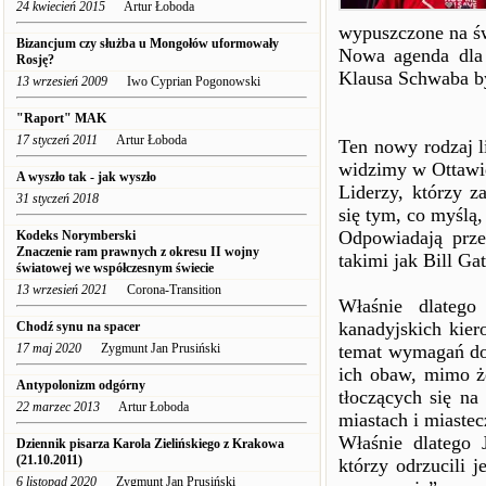
24 kwiecień 2015
Artur Łoboda
wypuszczone na św
Bizancjum czy służba u Mongołów uformowały
Nowa agenda dla
Rosję?
Klausa Schwaba by
13 wrzesień 2009
Iwo Cyprian Pogonowski
"Raport" MAK
17 styczeń 2011
Artur Łoboda
Ten nowy rodzaj l
widzimy w Ottawie
A wyszło tak - jak wyszło
Liderzy, którzy z
31 styczeń 2018
się tym, co myślą
Odpowiadają prz
Kodeks Norymberski
Znaczenie ram prawnych z okresu II wojny
takimi jak Bill Ga
światowej we współczesnym świecie
13 wrzesień 2021
Corona-Transition
Właśnie dlateg
kanadyjskich kier
Chodź synu na spacer
17 maj 2020
Zygmunt Jan Prusiński
temat wymagań dot
ich obaw, mimo ż
Antypolonizm odgórny
tłoczących się na
22 marzec 2013
Artur Łoboda
miastach i miastec
Właśnie dlatego
Dziennik pisarza Karola Zielińskiego z Krakowa
(21.10.2011)
którzy odrzucili 
6 listopad 2020
Zygmunt Jan Prusiński