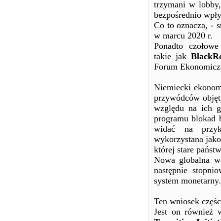
trzymani w lobby, 
bezpośrednio wpły
Co to oznacza, - 
w marcu 2020 r.
Ponadto czołowe 
takie jak
BlackR
Forum Ekonomiczne
Niemiecki ekonomi
przywódców objęt
względu na ich g
programu blokad b
widać na przyk
wykorzystana jak
której stare państ
Nowa globalna wa
następnie stopni
system monetarny.
Ten wniosek częś
Jest on również 