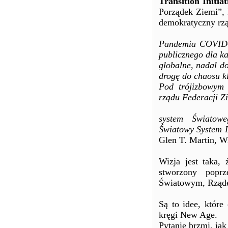
Transition Initiat
Porządek Ziemi”, 
demokratyczny rzą
Pandemia COVID-19
publicznego dla ka
globalne, nadal do
drogę do chaosu k
Pod trójizbowym 
rządu Federacji Z
system Światow
Światowy System E
Glen T. Martin, W
Wizja jest taka,
stworzony poprz
Światowym, Rząd
Są to idee, któr
kręgi New Age.
Pytanie brzmi, ja