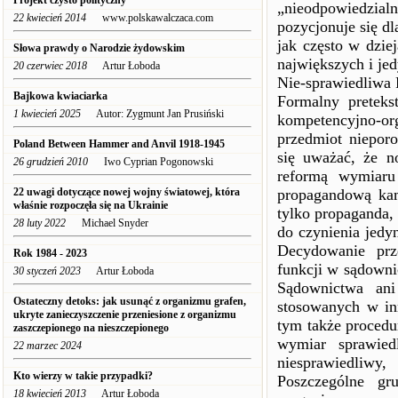
Projekt czysto polityczny
„nieodpowiedzial
22 kwiecień 2014
www.polskawalczaca.com
pozycjonuje się d
jak często w dzie
Słowa prawdy o Narodzie żydowskim
największych i je
20 czerwiec 2018
Artur Łoboda
Nie-sprawiedliwa 
Bajkowa kwiaciarka
Formalny pretekst
1 kwiecień 2025
Autor: Zygmunt Jan Prusiński
kompetencyjno-org
przedmiot nieporo
Poland Between Hammer and Anvil 1918-1945
się uważać, że n
26 grudzień 2010
Iwo Cyprian Pogonowski
reformą wymiaru
22 uwagi dotyczące nowej wojny światowej, która
propagandową kam
właśnie rozpoczęła się na Ukrainie
tylko propaganda, 
28 luty 2022
Michael Snyder
do czynienia jedy
Decydowanie prze
Rok 1984 - 2023
funkcji w sądown
30 styczeń 2023
Artur Łoboda
Sądownictwa ani
Ostateczny detoks: jak usunąć z organizmu grafen,
stosowanych w inn
ukryte zanieczyszczenie przeniesione z organizmu
tym także procedu
zaszczepionego na nieszczepionego
wymiar sprawied
22 marzec 2024
niesprawiedliwy,
Kto wierzy w takie przypadki?
Poszczególne gru
18 kwiecień 2013
Artur Łoboda