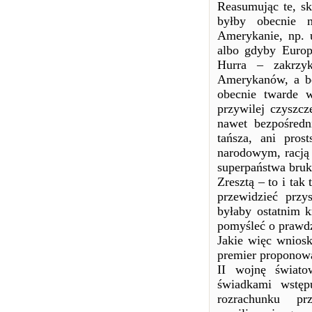
Reasumując te, s
byłby obecnie 
Amerykanie, np. u
albo gdyby Europa
Hurra – zakrzy
Amerykanów, a będ
obecnie twarde 
przywilej czyszcz
nawet bezpośredn
tańsza, ani pros
narodowym, racją 
superpaństwa bruk
Zresztą – to i tak
przewidzieć przy
byłaby ostatnim 
pomyśleć o prawdz
Jakie więc wniosk
premier proponowa
II wojnę świato
świadkami wstęp
rozrachunku p