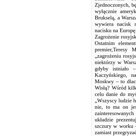
Zjednoczonych, bę
wyłącznie ameryk
Brukselą, a Warsz
wywiera nacisk n
nacisku na Europę
Zagrożenie rosyjsk
Ostatnim element
premier,Teresy M
„zagrożeniu rosyj
niektórzy w Warsz
gdyby istniało 
Kaczyńskiego, n
Moskwy – to dlacz
Wisłą? Wśród kilk
celu danie do myś
„Wszyscy ludzie h
nie, to ma on jes
zainteresowanyc
układzie prezentu
szczury w worku –
zamiast przegryzać