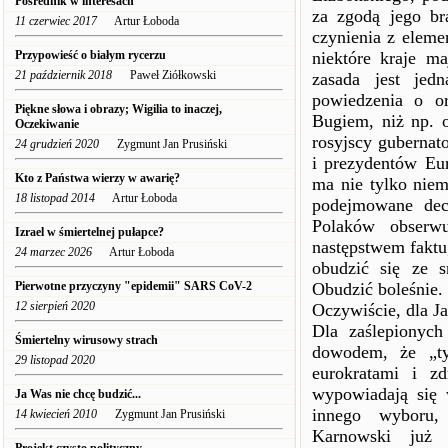
Pośrednik w interesach
za zgodą jego br
11 czerwiec 2017
Artur Łoboda
czynienia z eleme
Przypowieść o białym rycerzu
niektóre kraje ma
21 październik 2018
Paweł Ziółkowski
zasada jest jed
powiedzenia o or
Piękne słowa i obrazy; Wigilia to inaczej,
Bugiem, niż np. o
Oczekiwanie
rosyjscy gubernat
24 grudzień 2020
Zygmunt Jan Prusiński
i prezydentów Eu
Kto z Państwa wierzy w awarię?
ma nie tylko niem
18 listopad 2014
Artur Łoboda
podejmowane decy
Polaków obserwu
Izrael w śmiertelnej pułapce?
następstwem faktu
24 marzec 2026
Artur Łoboda
obudzić się ze s
Pierwotne przyczyny "epidemii" SARS CoV-2
Obudzić boleśnie.
12 sierpień 2020
Oczywiście, dla Ja
Dla zaślepionyc
Śmiertelny wirusowy strach
dowodem, że „ty
29 listopad 2020
eurokratami i zd
wypowiadają się 
Ja Was nie chcę budzić...
innego wyboru, 
14 kwiecień 2010
Zygmunt Jan Prusiński
Karnowski już