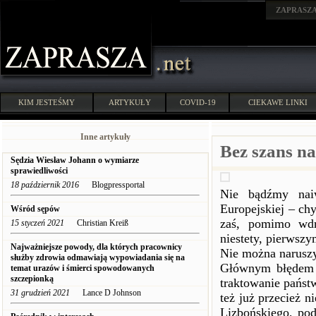
ZAPRASZ
KIM JESTEŚMY
ARTYKUŁY
COVID-19
CIEKAWE LINKI
Inne artykuły
Bez szans n
Sędzia Wiesław Johann o wymiarze
sprawiedliwości
18 październik 2016
Blogpressportal
Nie bądźmy nai
Europejskiej – ch
Wśród sępów
zaś, pomimo wdr
15 styczeń 2021
Christian Kreiß
niestety, pierwsz
Najważniejsze powody, dla których pracownicy
Nie można naruszy
służby zdrowia odmawiają wypowiadania się na
Głównym błędem p
temat urazów i śmierci spowodowanych
szczepionką
traktowanie pańs
31 grudzień 2021
Lance D Johnson
też już przecież 
Lizbońskiego, po