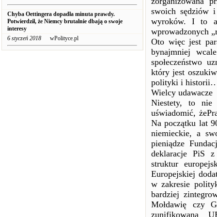
zorganizowana p
swoich sędziów i 
Chyba Oettingera dopadła minuta prawdy.
wyroków. I to a
Potwierdził, że Niemcy brutalnie dbają o swoje
interesy
wprowadzonych „r
6 styczeń 2018
wPolityce.pl
Oto więc jest pa
bynajmniej wcale
społeczeństwo uz
który jest oszuki
polityki i historii
Wielcy udawacze
Niestety, to ni
uświadomić, żePra
Na początku lat 9
niemieckie, a sw
pieniądze Funda
deklaracje PiS
struktur europejs
Europejskiej dod
w zakresie polity
bardziej zintegro
Mołdawię czy Gr
zunifikowana U