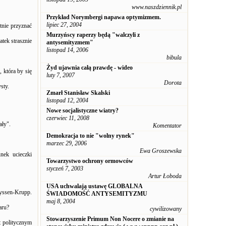
www.naszdziennik.pl
Przykład Norymbergi napawa optymizmem.
lipiec 27, 2004
tnie przyznać
Murzyńscy raperzy będą "walczyli z
atek strasznie
antysemityzmem"
listopad 14, 2006
bibula
Żyd ujawnia całą prawdę - wideo
 która by się
luty 7, 2007
Dorota
sty.
Zmarł Stanisław Skalski
listopad 12, 2004
Nowe socjalistyczne wiatry?
czerwiec 11, 2008
ały".
Komentator
Demokracja to nie "wolny rynek"
marzec 29, 2006
Ewa Groszewska
nek ucieczki
Towarzystwo ochrony ormowców
styczeń 7, 2003
Artur Łoboda
USA uchwalają ustawę GLOBALNA
hyssen-Krupp.
ŚWIADOMOŚĆ ANTYSEMITYZMU
maj 8, 2004
aru?
cywilizowany
Stowarzyszenie Primum Non Nocere o zmianie na
t politycznym