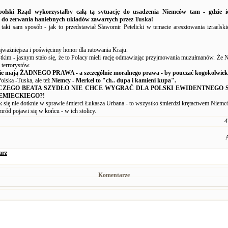
olski Rząd wykorzystałby całą tą sytuację do usadzenia Niemców tam - gdzie ic
 do zerwania haniebnych układów zawartych przez Tuska!
taki sam sposób - jak to przedstawiał Sławomir Petelicki w temacie aresztowania izraelsk
ajważniejsza i poświęcimy honor dla ratowania Kraju.
tkim - jasnym stało się, że to Polacy mieli rację odmawiając przyjmowania muzułmanów. Że N
 terrorystów.
ie mają ŻADNEGO PRAWA - a szczególnie moralnego prawa - by pouczać kogokolwiek
Polska -Tuska, ale też
Niemcy - Merkel to "ch.. dupa i kamieni kupa".
CZEGO BEATA SZYDŁO NIE CHCE WYGRAĆ DLA POLSKI EWIDENTNEGO
EMIECKIEGO?!
 się nie dotknie w sprawie śmierci Łukasza Urbana - to wszystko śmierdzi krętactwem Niemc
mród pojawi się w końcu - w ich stolicy.
4
arz
Komentarze