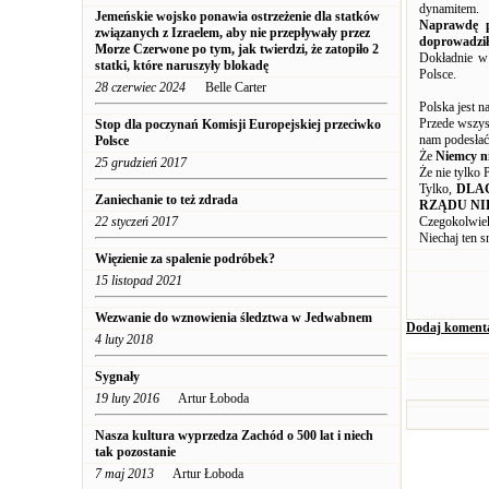
dynamitem.
Jemeńskie wojsko ponawia ostrzeżenie dla statków
Naprawdę p
związanych z Izraelem, aby nie przepływały przez
doprowadził
Morze Czerwone po tym, jak twierdzi, że zatopiło 2
Dokładnie w 
statki, które naruszyły blokadę
Polsce.
28 czerwiec 2024
Belle Carter
Polska jest n
Przede wszys
Stop dla poczynań Komisji Europejskiej przeciwko
nam podesłać
Polsce
Że
Niemcy n
25 grudzień 2017
Że nie tylko 
Tylko,
DLA
Zaniechanie to też zdrada
RZĄDU NI
22 styczeń 2017
Czegokolwiek
Niechaj ten s
Więzienie za spalenie podróbek?
15 listopad 2021
Wezwanie do wznowienia śledztwa w Jedwabnem
Dodaj koment
4 luty 2018
Sygnały
19 luty 2016
Artur Łoboda
Nasza kultura wyprzedza Zachód o 500 lat i niech
tak pozostanie
7 maj 2013
Artur Łoboda