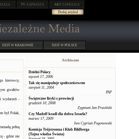
RASZA
TV
ZAPRASZA
ART
ZAPRASZA
Dodaj artykuł
DZIŚ W KRAKOWIE
DZIŚ W POLSCE
Archiwum
Dzielni Polacy
styczeń 17, 2006
go kierowcy,
Tak się manipuluje społeczeństwem
sierpień 11, 2004
 tym gwałtów
PAP
Świąteczne liryki z prowincji
ji wydarzeń -
grudzień 10, 2008
Zygmunt Jan Prusiński
em był Polak,
Czy Madoff kradł dla dobra Izraela?
marzec 17, 2009
Iwo Cyprian Pogonowski
omenadą pełną
Komisja Trójstronna i Klub Bildberga
(Tajna władza Świata)
cę - gdzie nie
listopad 19, 2005