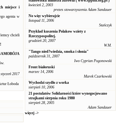
stanowisku ministra zdrowia ( www.sppnn.org.pl )
kwiecień 2, 2003
h miejsce i
prezes stowarzyszenia Adam Sandauer
No więc wybierajcie
iego agenta w
listopad 11, 2006
Stańczyk
Przyklad kuszenia Polakow wziety z
iemcy chcieli
Rzeczypospolitej.
grudzień 20, 2007
!
W.M.
"Tango nied?wiedzia, smoka i słonia"
 SAMOBÓJA
październik 31, 2007
Iwo Cyprian Pogonowski
ów.
Front białoruski
marzec 14, 2006
 styczeń 2017
Marek Czarkowski
Wychodzi szydło z worka
Artur Łoboda
sierpień 10, 2006
21 postulatów Solidarności które wynegocjowano
strajkami sierpnia roku 1980
sierpień 28, 2005
Adam Sandauer
więcej ->