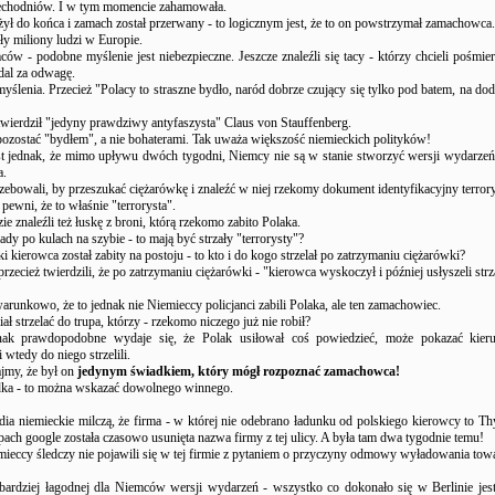
zechodniów. I w tym momencie zahamowała.
ył do końca i zamach został przerwany - to logicznym jest, że to on powstrzymał zamachowca.
ły miliony ludzi w Europie.
ów - podobne myślenie jest niebezpieczne. Jeszcze znaleźli się tacy - którzy chcieli pośmier
dal za odwagę.
yślenia. Przecież "Polacy to straszne bydło, naród dobrze czujący się tylko pod batem, na dod
twierdził "jedyny prawdziwy antyfaszysta" Claus von Stauffenberg.
pozostać "bydłem", a nie bohaterami. Tak uważa większość niemieckich polityków!
st jednak, że mimo upływu dwóch tygodni, Niemcy nie są w stanie stworzyć wersji wydarzeń,
a.
ebowali, by przeszukać ciężarówkę i znaleźć w niej rzekomy dokument identyfikacyjny terrory
 pewni, że to właśnie "terrorysta".
 znaleźli też łuskę z broni, którą rzekomo zabito Polaka.
ady po kulach na szybie - to mają być strzały "terrorysty"?
ski kierowca został zabity na postoju - to kto i do kogo strzelał po zatrzymaniu ciężarówki?
zecież twierdzili, że po zatrzymaniu ciężarówki - "kierowca wyskoczył i później usłyszeli strz
runkowo, że to jednak nie Niemieccy policjanci zabili Polaka, ale ten zamachowiec.
ał strzelać do trupa, którzy - rzekomo niczego już nie robił?
dnak prawdopodobne wydaje się, że Polak usiłował coś powiedzieć, może pokazać kieru
wtedy do niego strzelili.
jmy, że był on
jedynym świadkiem, który mógł rozpoznać zamachowca!
ka - to można wskazać dowolnego winnego.
dia niemieckie milczą, że firma - w której nie odebrano ładunku od polskiego kierowcy to T
ch google została czasowo usunięta nazwa firmy z tej ulicy. A była tam dwa tygodnie temu!
mieccy śledczy nie pojawili się w tej firmie z pytaniem o przyczyny odmowy wyładowania tow
ardziej łagodnej dla Niemców wersji wydarzeń - wszystko co dokonało się w Berlinie jes