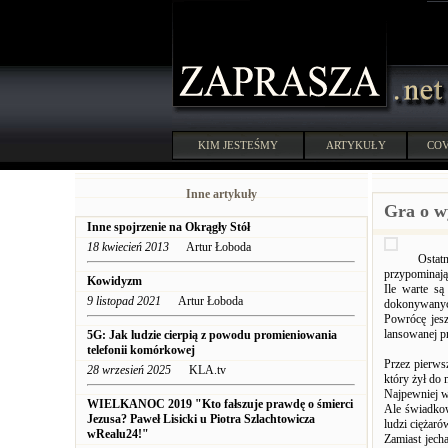
KIM JESTEŚMY
ARTYKUŁY
COV
Inne artykuły
Gra o w
Inne spojrzenie na Okrągły Stół
18 kwiecień 2013
Artur Łoboda
Ostat
przypominają
Kowidyzm
Ile warte s
9 listopad 2021
Artur Łoboda
dokonywanyc
Powrócę jesz
lansowanej p
5G: Jak ludzie cierpią z powodu promieniowania
telefonii komórkowej
Przez pierws
28 wrzesień 2025
KLA.tv
który żył do
Najpewniej w
WIELKANOC 2019 "Kto fałszuje prawdę o śmierci
Ale świadkow
Jezusa? Paweł Lisicki u Piotra Szlachtowicza
ludzi ciężar
wRealu24!"
Zamiast jecha