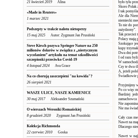
21 kwiecień 2019
Alina
było tylu pr
Skoro Polak ż
I tak pomyśla
«Made in Reuters»
Ale dla Niemc
1 marzec 2021
niemiecki me
To nie do pom
Podszepty w trakcie nalotu nietoperzy
zażydzony".
Tak przecież 
15 maj 2025
Autor: Zygmunt Jan Prusiński
Polacy mają 
Szokujące je
Steve Kirsch pozywa Springer Nature na 250
kupy trzymał
milionów dolarów w związku z „nieetycznym
Dwa dni potrz
wycofaniem” artykułu na temat szkodliwości
I od razu byli
szczepionki przeciwko Covid-19
W samochodzie
4 listopad 2024
Ava Grace
Czy te dwa śl
A, jeżeli pol
Świadkowie pr
Na co chorują zaszczepieni "na kowida"?
26 sierpień 2021
Przyjmijmy wa
Po co więc mi
WASZE ULICE, NASZE KAMIENICE
Bardziej je
30 maj 2017
Aleksander Szumański
zamachowca i 
Nie zapomina
Nie ma świad
O wierszach Weroniki Romańskiej
8 grudzień 2020
Zygmunt Jan Prusiński
Cały czas me
Nawet na mapa
Kolekcja Richmonda
Dlaczego nie
22 czerwiec 2010
Goska
Nawet w najb