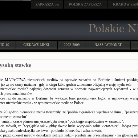
ZAPRASZA
.net
POLSKA
ZAPRASZA
KRAKÓW
ZAP
ID-19
CIEKAWE LINKI
2002-2009
NASZ PATRONAT
ysoką stawkę
nie MATACTWA niemieckich mediów w sprawie zamachu w Berlinie i śmierci polskie
 jak żywo czasy nazizmu - gdy w ciągu kilku godzin zmieniano oficjalną wersję wydarzeń.
ą niemieckie media? najlepiej dowodzi cenzura w sprawie najważniejszych wydarzeń - w
h przez muzułmanów.
cze raz do zamachu w Berlinie, by wykazać brak jakiejkolwiek logiki w najnowszej wers
rzez niemieckie media - w tym niemieckie media w Polsce.
ze 20 godzin niemieckie media twierdziły, że "polska ciężarówka wjechała w tłum", "pasażer
 momentu zamachu".
 tamtym czasie planowana jeszcze była wersja "polskiego współudziału w zamachu".
ie mówili, że "wyglądało tak - jakby dwoje ludzi wyrywało sobie kierownicę". Jadąca pr
ówka gwałtownie skręciła we lewo - po około 50 metrów i zahamowała.
ć przez kilkaset metrów deptakiem pełnym ludzi - przebiła się przez stragany - na główną uli