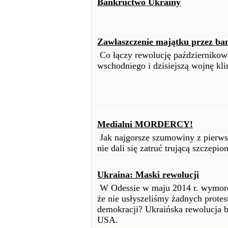
Bankructwo Ukrainy
Zawłaszczenie majątku przez ban
Co łączy rewolucję październikową
wschodniego i dzisiejszą wojnę kl
Medialni MORDERCY!
Jak najgorsze szumowiny z pierwszy
nie dali się zatruć trującą szczep
Ukraina: Maski rewolucji
W Odessie w maju 2014 r. wymordo
że nie usłyszeliśmy żadnych protes
demokracji? Ukraińska rewolucja b
USA.