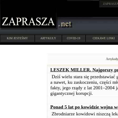
ZAPRASZ
KIM JESTEŚMY
ARTYKUŁY
COVID-19
CIEKAWE LINKI
Artykuły
LESZEK MILLER. Najgorszy prem
Dziś wielu stara się przedstawiać 
a nawet, ku zaskoczeniu, części m
fakty, jego rządy z lat 2001–2004 j
gigantycznej korupcji.
Ponad 5 lat po kowidzie wojna w
Zbrodniarze kowidowi niszczą lek