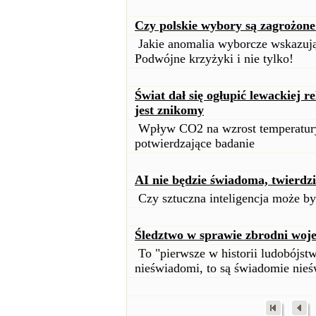
Czy polskie wybory są zagrożone
Jakie anomalia wyborcze wskazują 
Podwójne krzyżyki i nie tylko!
Świat dał się ogłupić lewackiej 
jest znikomy
Wpływ CO2 na wzrost temperatury
potwierdzające badanie
AI nie będzie świadoma, twierdz
Czy sztuczna inteligencja może b
Śledztwo w sprawie zbrodni woj
To "pierwsze w historii ludobójstw
nieświadomi, to są świadomie nie