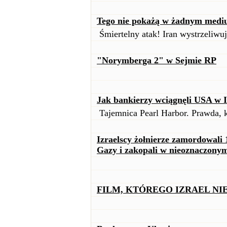
Tego nie pokażą w żadnym medi
Śmiertelny atak! Iran wystrzeliwuj
"Norymberga 2" w Sejmie RP
Jak bankierzy wciągnęli USA w 
Tajemnica Pearl Harbor. Prawda, 
Izraelscy żołnierze zamordowali 
Gazy i zakopali w nieoznaczon
FILM, KTÓREGO IZRAEL NI