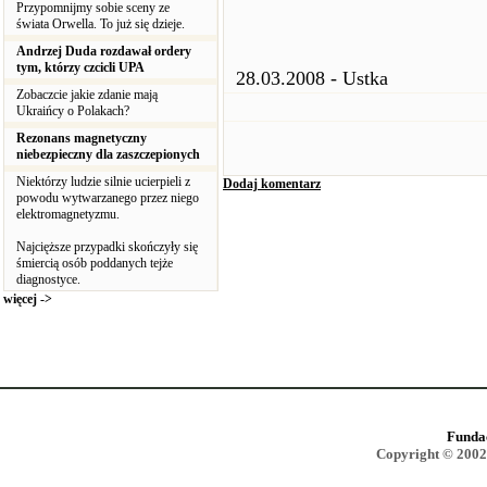
Przypomnijmy sobie sceny ze
świata Orwella. To już się dzieje.
Andrzej Duda rozdawał ordery
tym, którzy czcicli UPA
28.03.2008 - Ustka
Zobaczcie jakie zdanie mają
Ukraińcy o Polakach?
Rezonans magnetyczny
niebezpieczny dla zaszczepionych
Niektórzy ludzie silnie ucierpieli z
Dodaj komentarz
powodu wytwarzanego przez niego
elektromagnetyzmu.
Najcięższe przypadki skończyły się
śmiercią osób poddanych tejże
diagnostyce.
więcej ->
Funda
Copyright © 2002