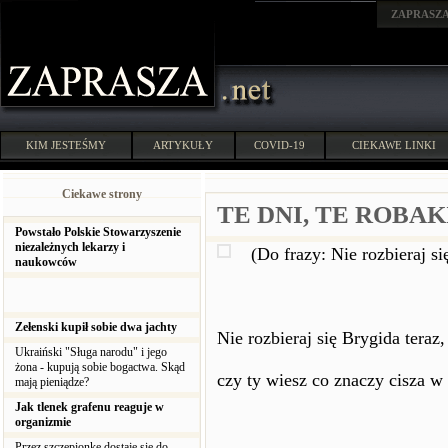
ZAPRASZ
KIM JESTEŚMY
ARTYKUŁY
COVID-19
CIEKAWE LINKI
Ciekawe strony
TE DNI, TE ROBAK
Powstało Polskie Stowarzyszenie
niezależnych lekarzy i
(Do frazy: Nie rozbieraj si
naukowców
Zełenski kupił sobie dwa jachty
Nie rozbieraj się Brygida teraz,
Ukraiński "Sługa narodu" i jego
żona - kupują sobie bogactwa. Skąd
czy ty wiesz co znaczy cisza w
mają pieniądze?
Jak tlenek grafenu reaguje w
organizmie
Przez szczepionkę dostaje się do