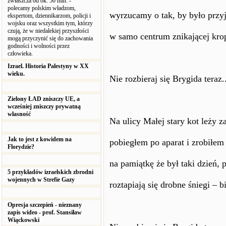
zwłaszcza od ok. 50 min. -
polecamy polskim władzom,
wyrzucamy o tak, by było przy
ekspertom, dziennikarzom, policji i
wojsku oraz wszystkim tym, którzy
czują, że w niedalekiej przyszłości
w samo centrum znikającej krop
mogą przyczynić się do zachowania
godności i wolności przez
człowieka.
Izrael. Historia Palestyny w XX
wieku.
Nie rozbieraj się Brygida teraz..
Zielony ŁAD zniszczy UE, a
wcześniej zniszczy prywatną
własność
Na ulicy Małej stary kot leży z
Jak to jest z kowidem na
pobiegłem po aparat i zrobiłem 
Florydzie?
na pamiątkę że był taki dzień,
5 przykładów izraelskich zbrodni
wojennych w Strefie Gazy
roztapiają się drobne śniegi – b
Opresja szczepień - nieznany
zapis wideo - prof. Stansiław
Wiąckowski