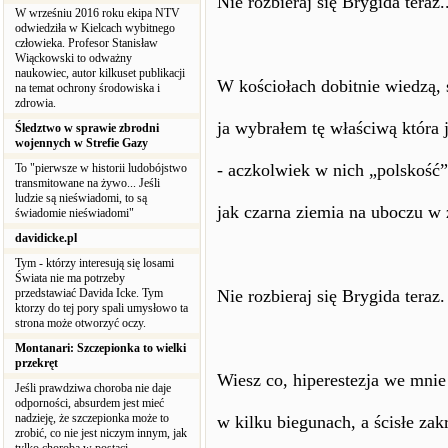
Nie rozbieraj się Brygida teraz..
W wrześniu 2016 roku ekipa NTV
odwiedziła w Kielcach wybitnego
człowieka. Profesor Stanisław
Wiąckowski to odważny
naukowiec, autor kilkuset publikacji
W kościołach dobitnie wiedzą, 
na temat ochrony środowiska i
zdrowia.
ja wybrałem tę właściwą która 
Śledztwo w sprawie zbrodni
wojennych w Strefie Gazy
- aczkolwiek w nich „polskość”
To "pierwsze w historii ludobójstwo
transmitowane na żywo... Jeśli
ludzie są nieświadomi, to są
jak czarna ziemia na uboczu w 
świadomie nieświadomi"
davidicke.pl
Tym - którzy interesują się losami
Świata nie ma potrzeby
przedstawiać Davida Icke. Tym
Nie rozbieraj się Brygida teraz.
ktorzy do tej pory spali umysłowo ta
strona może otworzyć oczy.
Montanari: Szczepionka to wielki
przekręt
Wiesz co, hiperestezja we mnie 
Jeśli prawdziwa choroba nie daje
odporności, absurdem jest mieć
nadzieję, że szczepionka może to
w kilku biegunach, a ścisłe za
zrobić, co nie jest niczym innym, jak