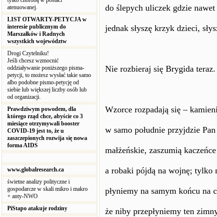
tylko chorobą w postaci
do ślepych uliczek gdzie nawet
atenuowanej.
LIST OTWARTY-PETYCJA w
interesie publicznym do
jednak słyszę krzyk dzieci, sły
Marszałków i Radnych
wszystkich województw
Drogi Czytelniku!
Jeśli chcesz wzmocnić
Nie rozbieraj się Brygida teraz.
oddziaływanie poniższego pisma-
petycji, to możesz wysłać takie samo
albo podobne pismo-petycję od
siebie lub większej liczby osób lub
od organizacji.
Wzorce rozpadają się – kamien
Prawdziwym powodem, dla
którego rząd chce, abyście co 3
miesiące otrzymywali booster
w samo południe przyjdzie Pan 
COVID-19 jest to, że u
zaszczepionych rozwija się nowa
forma AIDS
małżeńskie, zaszumią kaczeńc
a robaki pójdą na wojnę; tylko
www.globalresearch.ca
świetne analizy polityczne i
gospodarcze w skali mikro i makro
płyniemy na samym końcu na cie
+ anty-NWO
PiStapo atakuje rodziny
że niby przepłyniemy ten zimn