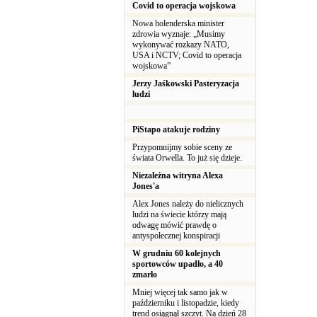
Covid to operacja wojskowa
Nowa holenderska minister
zdrowia wyznaje: „Musimy
wykonywać rozkazy NATO,
USA i NCTV; Covid to operacja
wojskowa”
Jerzy Jaśkowski Pasteryzacja
ludzi
PiStapo atakuje rodziny
Przypomnijmy sobie sceny ze
świata Orwella. To już się dzieje.
Niezależna witryna Alexa
Jones'a
Alex Jones należy do nielicznych
ludzi na świecie którzy mają
odwagę mówić prawdę o
antyspołecznej konspiracji
W grudniu 60 kolejnych
sportowców upadło, a 40
zmarło
Mniej więcej tak samo jak w
październiku i listopadzie, kiedy
trend osiągnął szczyt. Na dzień 28