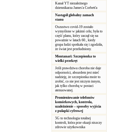
Kanał YT niezależnego
dziennikarza James'a Corbett'a
Nastąpił globalny zamach
stanu
Oszustwo covid-19 zostało
wymyślone w jakimś celu; była to
część planu, który zaczął się na
poważnie w latach 60., kiedy
grupa ludzi spotkała się i zgodziła,
że świat jest przeludniony.
Montanari: Szczepionka to
wielki przekręt
Jeśli prawdziwa choroba nie daje
odporności, absurdem jest mieć
nadzieję, że szczepionka może to
zrobić, co nie jest niczym innym,
jak tylko chorobą w postaci
atenuowanej.
Promieniowanie telefonów
komórkowych, kontrola,
uzależnienie – sposoby wyjścia
z pułapki cyfrowej
5G to technologia totalnej
kontroli, która prze okazji niszczy
zdrowie użytkownika