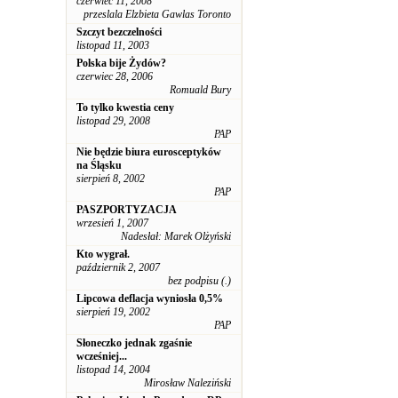
czerwiec 11, 2008
przeslala Elzbieta Gawlas Toronto
Szczyt bezczelności
listopad 11, 2003
Polska bije Żydów?
czerwiec 28, 2006
Romuald Bury
To tylko kwestia ceny
listopad 29, 2008
PAP
Nie będzie biura eurosceptyków
na Śląsku
sierpień 8, 2002
PAP
PASZPORTYZACJA
wrzesień 1, 2007
Nadesłał: Marek Olżyński
Kto wygrał.
październik 2, 2007
bez podpisu (.)
Lipcowa deflacja wyniosła 0,5%
sierpień 19, 2002
PAP
Słoneczko jednak zgaśnie
wcześniej...
listopad 14, 2004
Mirosław Naleziński