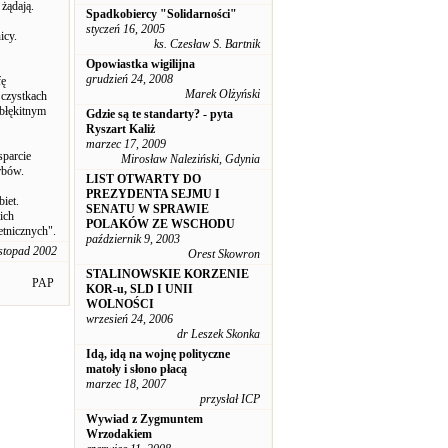
żądają.
Spadkobiercy "Solidarności"
styczeń 16, 2005
icy.
ks. Czesław S. Bartnik
Opowiastka wigilijna
grudzień 24, 2008
fę
Marek Olżyński
 czystkach
"błękitnym
Gdzie są te standarty? - pyta
Ryszart Kaliż
marzec 17, 2009
sparcie
Mirosław Naleziński, Gdynia
rbów.
LIST OTWARTY DO
PREZYDENTA SEJMU I
iet.
SENATU W SPRAWIE
ich
POLAKÓW ZE WSCHODU
etnicznych".
październik 9, 2003
istopad 2002
Orest Skowron
STALINOWSKIE KORZENIE
PAP
KOR-u, SLD I UNII
WOLNOŚCI
wrzesień 24, 2006
dr Leszek Skonka
Idą, idą na wojnę polityczne
matoły i słono płacą
marzec 18, 2007
przysłał ICP
Wywiad z Zygmuntem
Wrzodakiem