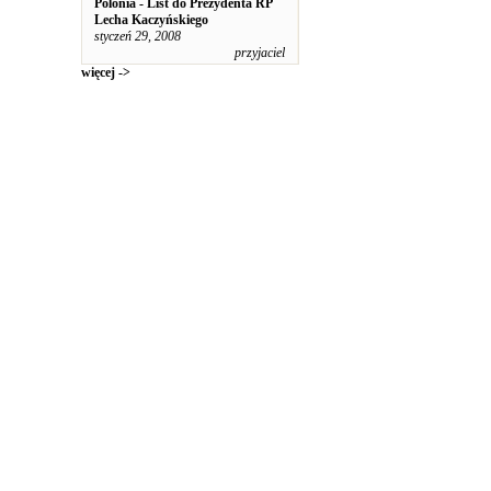
Polonia - List do Prezydenta RP
Lecha Kaczyńskiego
styczeń 29, 2008
przyjaciel
więcej ->