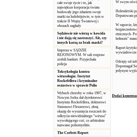
W swym oświadc
całe swoje życie i to, jak
największe korporacja świata
Holenderski p
budowały jego zdaniem swoje
Deputowani prz
marki na ludobójstwie, w tym w
trakcie II Wojny Światowej i
W raporcie, kt
obozach zagłady
bezpieczeństwa
Sędziowie nie wierzą w kowida
etnicznych. Po
i nie dają się zastraszyć. Ale, czy
hełmom" manda
innych karzą za brak maski?
Raport krytyko
Impreza w SĄDZIE
wywiadowcze. 
REJONOWYM. W sali rozpraw
zrobili bankiet. Przyjechała
Odcięty od inf
policja
Dopomagał Ser
jedynym wyjści
Toksykologia kontra
wirusologia: Instytut
Rockefellera i kryminalne
oszustwo w sprawie Polio
Wybuch choroby w roku 1907, w
Dodaj komenta
Nowym Jorku dał dyrektorowi
Instytutu Rockefellera, doktorowi
Simonowi Flexnerowi, złotą
okazję do wysunięcia roszczeń do
odkrycia niewidzialnego “wirusa”
wywołującego coś, co arbitralnie
nazwano poliomyelitis.
The Corbett Report