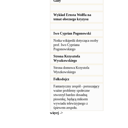
Gazy
Wykład Ernsta Wolffa na
temat obecnego kryzysu
Iwo Cyprian Pogonowski
Notka wikipedii dotycząca osoby
prof. Iwo Cypriana
Pogonowskiego
Strona Krzysztofa
Wyszkowskiego
Strona domowa Krzystofa
Wyszkowskiego
Folksdojcz
Fantastyczny zespół - poruszający
ważne problemy społeczne
stworzył bardzo dosadną
piosenkę, będącą miksem
wywiadu telewizyjnego z
śpiewem zespołu.
więcej ->