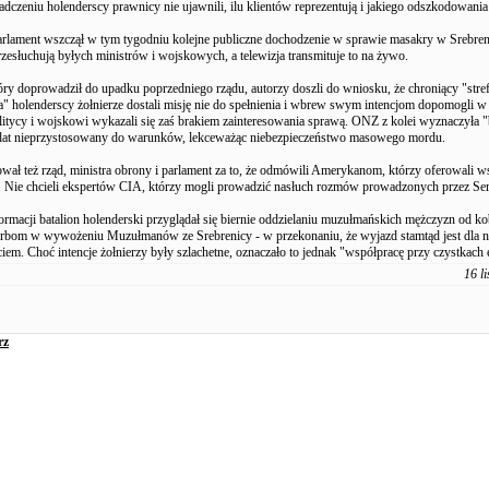
zeniu holenderscy prawnicy nie ujawnili, ilu klientów reprezentują i jakiego odszkodowania 
arlament wszczął w tym tygodniu kolejne publiczne dochodzenie w sprawie masakry w Srebren
esłuchują byłych ministrów i wojskowych, a telewizja transmituje to na żywo.
óry doprowadził do upadku poprzedniego rządu, autorzy doszli do wniosku, że chroniący "stre
" holenderscy żołnierze dostali misję nie do spełnienia i wbrew swym intencjom dopomogli w
litycy i wojskowi wykazali się zaś brakiem zainteresowania sprawą. ONZ z kolei wyznaczyła 
t nieprzystosowany do warunków, lekceważąc niebezpieczeństwo masowego mordu.
wał też rząd, ministra obrony i parlament za to, że odmówili Amerykanom, którzy oferowali w
Nie chcieli ekspertów CIA, którzy mogli prowadzić nasłuch rozmów prowadzonych przez Se
ormacji batalion holenderski przyglądał się biernie oddzielaniu muzułmańskich mężczyzn od kob
bom w wywożeniu Muzułmanów ze Srebrenicy - w przekonaniu, że wyjazd stamtąd jest dla n
em. Choć intencje żołnierzy były szlachetne, oznaczało to jednak "współpracę przy czystkach 
16 l
rz