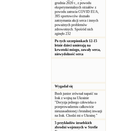
grudnia 2020 r., z powodu
eksperymentalnych strzałów z
powodu zatrucia COVID EUA,
395 sportowców doznało
zatrzymania akcji serca i innych
poważnych problemów
zdrowotnych. Spośród nich
zginęło 232
Po tych szczepionkach 12-15
letnie dzieci umierają na
krwotoki mózgu, zawały serca,
niewydolność serca
Wygadał się
Bush junior zrównał napaść na
Irak z wojną na Ukrainie
"Decyzja jednego człowieka o
przeprowadzeniu całkowicie
nieuzasadnionej i brutalnej inwazji
na Irak. Chodzi mi o Ukrainę."
5 przykładów izraelskich
zbrodni wojennych w Strefie