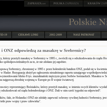
ZAPRASZA
.net
POLSKA
ZAPRASZA
KRAKÓW
ZAP
ID-19
CIEKAWE LINKI
2002-2009
NASZ PATRONAT
 i ONZ odpowiedzą za masakrę w Srebrenicy?
y, którzy przeżyli masakrę w Srebrenicy w 1995 r., zwrócili się o odszkodowania do rządu Hol
o spółodpowiedzialnych za to, że nie zdołano jej zapobiec.
prawą Srebrenicy, chronionej w 1995 r. przez holenderski batalion ONZ, podał się w kwietniu
d w Hadze. Rezygnację złożył po ogłoszeniu niezależnego raportu uznającego współodpowiedzi
wymordowanie blisko 8 tys. muzułmański mężczyzn przez Serbów bośniackich. Masakra w S
za najgorszą zbrodnię wojenną w Europie po II wojnie światowej.
awnicy reprezentujący Bośniaków, którzy przeżyli masakrę, w imieniu swych klientów wysłali 
ę odszkodowań od rządu holenderskiego i ONZ. Dali w nim sześć tygodni na odpowied?.
ów, fakt, że Holandia i ONZ nie zdołały zapewnić ochrony cywilnej ludności Srebrenicy, jest
etle praw wojny i praw człowieka".