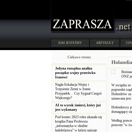
KIM JESTEŚMY
ARTYKUŁY
COV
Ciekawe strony
Holandia
Jedyna rozsądna analiza
Bośniac
początku wojny przeciwko
ONZ jak
Iranowi
Nagła Eskalacja Wojny i
W związku ze s
Trzęsienie Ziemi w Iranie.
poprzedni rzą
Przypadek… Czy Sygnał Czegoś
Holendrów za 
Większego?
uznawana jest 
AI to wyrok śmierci, który już
Holenderscy pr
jest wykonany
domagający si
Pod koniec 2023 roku ukazała się
Według prawnik
książka Pana Profesora
prawem "w świ
„informatyka w służbie
ludobójstwa” w której opisuje