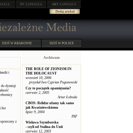
RASZA
TV
ZAPRASZA
ART
ZAPRASZA
Dodaj artykuł
DZIŚ W KRAKOWIE
DZIŚ W POLSCE
Archiwum
THE ROLE OF ZIONISM IN
andii i
THE HOLOCAUST
wrzesień 10, 2006
przysłał Iwo Cyprian Pogonowski
 do dymisji
Czy to początek opamiętania?
alność
czerwiec 2, 2005
rebrenicy
Artur Łoboda
CBOS: Relidze ufamy tak samo
jak Kwaśniewskiemu
list
lipiec 9, 2004
PAP
 sprzeczny z
Wisława Szymborska
- czyli od Stalina do Unii
czerwiec 12, 2003