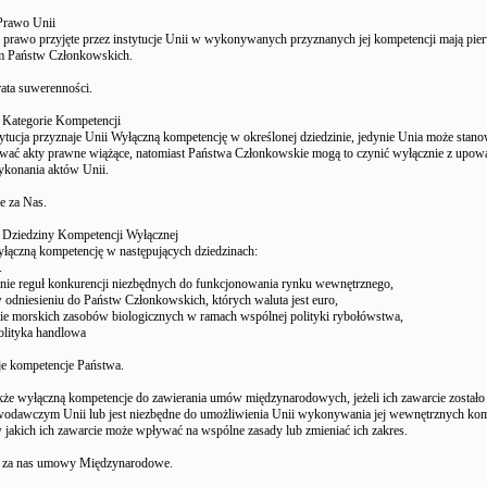
Prawo Unii
i prawo przyjęte przez instytucje Unii w wykonywanych przyznanych jej kompetencji mają pi
m Państw Członkowskich.
rata suwerenności.
 Kategorie Kompetencji
tytucja przyznaje Unii Wyłączną kompetencję w określonej dziedzinie, jedynie Unia może stan
wać akty prawne wiążące, natomiast Państwa Członkowskie mogą to czynić wyłącznie z upowa
ykonania aktów Unii.
e za Nas.
 Dziedziny Kompetencji Wyłącznej
łączną kompetencję w następujących dziedzinach:
.
anie reguł konkurencji niezbędnych do funkcjonowania rynku wewnętrznego,
 w odniesieniu do Państw Członkowskich, których waluta jest euro,
ie morskich zasobów biologicznych w ramach wspólnej polityki rybołówstwa,
olityka handlowa
je kompetencje Państwa.
kże wyłączną kompetencje do zawierania umów międzynarodowych, jeżeli ich zawarcie zostało
wodawczym Unii lub jest niezbędne do umożliwienia Unii wykonywania jej wewnętrznych kom
w jakich ich zawarcie może wpływać na wspólne zasady lub zmieniać ich zakres.
a za nas umowy Międzynarodowe.