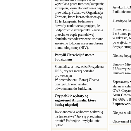
wywołana przez masową kampanię
Artykuł II 6
szczepień, która zlikwidowała ospę
2 nikt nie m
prawdziwą. Światowa Organizacja
Zdrowia, która kierowała trwającą
Przestępcy bę
13 lat kampanią, bada nowe
dowody naukowe sugerujące, że
Pomoc przyz
uodpornienie szczepionką Vaccinia
2 c Pomoc pr
przeciwko ospie prawdziwej
w zakresie, 
obudziło niepodejrzewane, uśpione
po wejściu w
zakażenie ludzkim wirusem obrony
decyzje europ
immunologicznej (HIV).
Pomylił Chrześcijaństwo z
Niemcy będą
Judaizmem
Umowy Międz
Skandaliczna niewiedza Prezydenta
2 Umowy zawa
USA, czy też raczej perfidna
Umowy zawar
prowokacja?
W przemówieniu Baracj Obama
Zapraszamy w
opisuje Chrześcijaństwo
starań w celu
odwołaniami do Judaizmu.
OWP Często
Artur Gawro
Czy polskie wybory są
Tel. 0602-81
zagrożone? Anomalie, które
http://www.o
budzą niepokój
Jakie anomalia wyborcze wskazują
Nie jest wiel
na fałszerstwa? Jak się przed nimi
bronić? Podwójne krzyżyki i nie
Ojczyzna.pl
tylko!