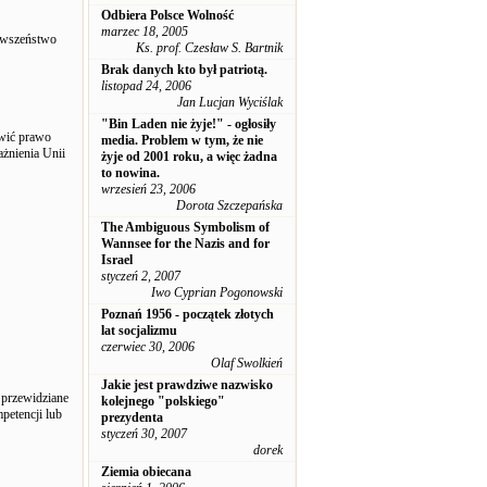
Odbiera Polsce Wolność
marzec 18, 2005
erwszeństwo
Ks. prof. Czesław S. Bartnik
Brak danych kto był patriotą.
listopad 24, 2006
Jan Lucjan Wyciślak
"Bin Laden nie żyje!" - ogłosiły
owić prawo
media. Problem w tym, że nie
żnienia Unii
żyje od 2001 roku, a więc żadna
to nowina.
wrzesień 23, 2006
Dorota Szczepańska
The Ambiguous Symbolism of
Wannsee for the Nazis and for
Israel
styczeń 2, 2007
Iwo Cyprian Pogonowski
Poznań 1956 - początek złotych
lat socjalizmu
czerwiec 30, 2006
Olaf Swolkień
Jakie jest prawdziwe nazwisko
 przewidziane
kolejnego "polskiego"
petencji lub
prezydenta
styczeń 30, 2007
dorek
Ziemia obiecana