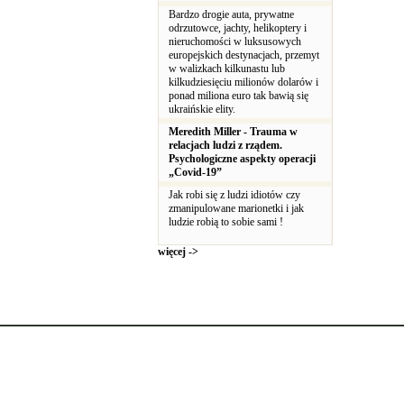
Bardzo drogie auta, prywatne
odrzutowce, jachty, helikoptery i
nieruchomości w luksusowych
europejskich destynacjach, przemyt
w walizkach kilkunastu lub
kilkudziesięciu milionów dolarów i
ponad miliona euro tak bawią się
ukraińskie elity.
Meredith Miller - Trauma w
relacjach ludzi z rządem.
Psychologiczne aspekty operacji
„Covid-19”
Jak robi się z ludzi idiotów czy
zmanipulowane marionetki i jak
ludzie robią to sobie sami !
więcej ->