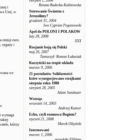
sierpień 1, 2006
Renata Rudecka-Kalinowska
znej i
Sterowanie Światem z
twa Unii, w
Jerozolimy?
grudzień 31, 2004
Iwo Cyprian Pogonowski
Apel do POLONI I POLAKOW
luty 28, 2008
 emisji euro.
XXX
, organy i
Rosjanie boją się Polski
maj 26, 2007
Tumaczył: Roman Łukasiak
Kaczyński na tropie układu
marzec 9, 2006
sowana we
21 postulatów Solidarności
które wynegocjowano strajkami
sierpnia roku 1980
sierpień 28, 2005
Adam Sandauer
Wstrząs
wrzesień 14, 2003
tw
Andrzej Kumor
Echo, czyli rozmowa Bogiem?
ji wymaga
styczeń 21, 2008
takiej
Marek Olżyński
atele, którzy
Internowani
marzec 1, 2006
przesłała Elżbieta