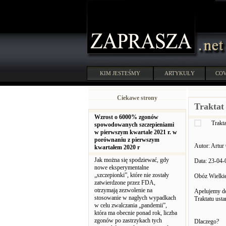
KIM JESTEŚMY
ARTYKUŁY
COV
Ciekawe strony
Traktat
Wzrost o 6000% zgonów
Trakt
spowodowanych szczepieniami
w pierwszym kwartale 2021 r. w
porównaniu z pierwszym
Autor: Artur
kwartałem 2020 r
Jak można się spodziewać, gdy
Data: 23-04-
nowe eksperymentalne
„szczepionki”, które nie zostały
Obóz Wielkie
zatwierdzone przez FDA,
otrzymają zezwolenie na
Apelujemy d
stosowanie w nagłych wypadkach
Traktatu ust
w celu zwalczania „pandemii”,
która ma obecnie ponad rok, liczba
zgonów po zastrzykach tych
Dlaczego?