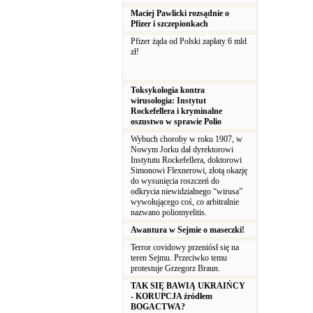
Maciej Pawlicki rozsądnie o
Pfizer i szczepionkach
Pfizer żąda od Polski zapłaty 6 mld
zł!
Toksykologia kontra
wirusologia: Instytut
Rockefellera i kryminalne
oszustwo w sprawie Polio
Wybuch choroby w roku 1907, w
Nowym Jorku dał dyrektorowi
Instytutu Rockefellera, doktorowi
Simonowi Flexnerowi, złotą okazję
do wysunięcia roszczeń do
odkrycia niewidzialnego “wirusa”
wywołującego coś, co arbitralnie
nazwano poliomyelitis.
Awantura w Sejmie o maseczki!
Terror covidowy przeniósł się na
teren Sejmu. Przeciwko temu
protestuje Grzegorz Braun.
TAK SIĘ BAWIĄ UKRAIŃCY
- KORUPCJA źródłem
BOGACTWA?