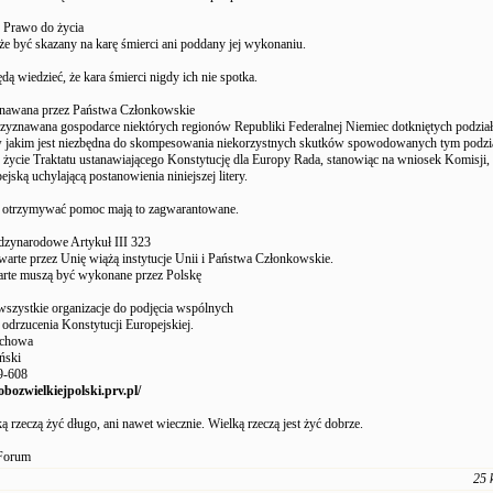
3 Prawo do życia
oże być skazany na karę śmierci ani poddany jej wykonaniu.
dą wiedzieć, że kara śmierci nigdy ich nie spotka.
nawana przez Państwa Członkowskie
zyznawana gospodarce niektórych regionów Republiki Federalnej Niemiec dotkniętych podzia
w jakim jest niezbędna do skompesowania niekorzystnych skutków spowodowanych tym podział
 życie Traktatu ustanawiającego Konstytucję dla Europy Rada, stanowiąc na wniosek Komisji,
ejską uchylającą postanowienia niniejszej litery.
 otrzymywać pomoc mają to zagwarantowane.
ynarodowe Artykuł III 323
rte przez Unię wiążą instytucje Unii i Państwa Członkowskie.
te muszą być wykonane przez Polskę
szystkie organizacje do podjęcia wspólnych
 odrzucenia Konstytucji Europejskiej.
chowa
ński
9-608
bozwielkiejpolski.prv.pl/
ką rzeczą żyć długo, ani nawet wiecznie. Wielką rzeczą jest żyć dobrze.
 Forum
25 