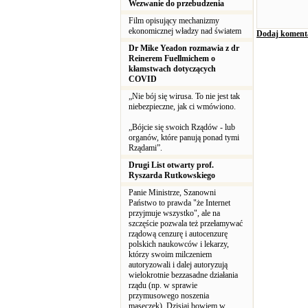
Wezwanie do przebudzenia
Film opisujący mechanizmy
ekonomicznej władzy nad światem
Dodaj koment
Dr Mike Yeadon rozmawia z dr
Reinerem Fuellmichem o
kłamstwach dotyczących
COVID
„Nie bój się wirusa. To nie jest tak
niebezpieczne, jak ci wmówiono.
„Bójcie się swoich Rządów - lub
organów, które panują ponad tymi
Rządami”.
Drugi List otwarty prof.
Ryszarda Rutkowskiego
Panie Ministrze, Szanowni
Państwo to prawda "że Internet
przyjmuje wszystko", ale na
szczęście pozwala też przełamywać
rządową cenzurę i autocenzurę
polskich naukowców i lekarzy,
którzy swoim milczeniem
autoryzowali i dalej autoryzują
wielokrotnie bezzasadne działania
rządu (np. w sprawie
przymusowego noszenia
maseczek). Dzisiaj bowiem w