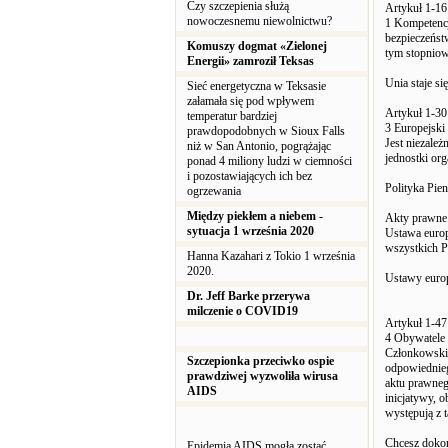
Czy szczepienia służą
Artykuł 1-16
nowoczesnemu niewolnictwu?
1 Kompetencje
bezpieczeńst
Komuszy dogmat «Zielonej
tym stopniow
Energii» zamroził Teksas
Unia staje si
Sieć energetyczna w Teksasie
załamała się pod wpływem
Artykuł 1-30
temperatur bardziej
3 Europejski
prawdopodobnych w Sioux Falls
Jest niezale
niż w San Antonio, pogrążając
jednostki or
ponad 4 miliony ludzi w ciemności
i pozostawiających ich bez
Polityka Pie
ogrzewania
Między piekłem a niebem -
Akty prawne
sytuacja 1 września 2020
Ustawa europ
wszystkich 
Hanna Kazahari z Tokio 1 września
2020.
Ustawy europ
Dr. Jeff Barke przerywa
milczenie o COVID19
Artykuł 1-47
4 Obywatele 
Członkowskic
Szczepionka przeciwko ospie
odpowiednieg
prawdziwej wyzwoliła wirusa
aktu prawneg
AIDS
inicjatywy, 
występują z t
Chcesz dokon
Epidemia AIDS mogła zostać