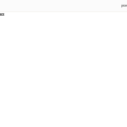
prze
arz