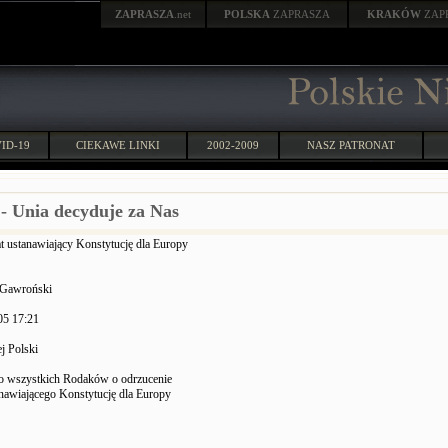
ZAPRASZA
.net
POLSKA
ZAPRASZA
KRAKÓW
ZAP
ID-19
CIEKAWE LINKI
2002-2009
NASZ PATRONAT
 - Unia decyduje za Nas
at ustanawiający Konstytucję dla Europy
 Gawroński
05 17:21
j Polski
o wszystkich Rodaków o odrzucenie
anawiającego Konstytucję dla Europy