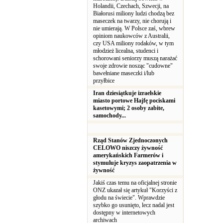
Holandii, Czechach, Szwecji, na
Białorusi miliony ludzi chodzą bez
maseczek na twarzy, nie chorują i
nie umierają. W Polsce zaś, wbrew
opiniom naukowców z Australii,
czy USA miliony rodaków, w tym
młodzież licealna, studenci i
schorowani seniorzy muszą narażać
swoje zdrowie nosząc "cudowne"
bawełniane maseczki i/lub
przyłbice
Iran dziesiątkuje izraelskie
miasto portowe Hajfę pociskami
kasetowymi; 2 osoby zabite,
samochody...
Rząd Stanów Zjednoczonych
CELOWO niszczy żywność
amerykańskich Farmerów i
stymuluje kryzys zaopatrzenia w
żywność
Jakiś czas temu na oficjalnej stronie
ONZ ukazał się artykuł "Korzyści z
głodu na świecie". Wprawdzie
szybko go usunięto, lecz nadal jest
dostępny w internetowych
archiwach