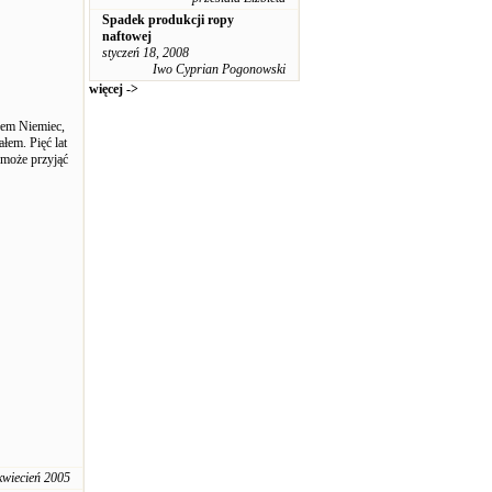
Spadek produkcji ropy
naftowej
styczeń 18, 2008
Iwo Cyprian Pogonowski
więcej ->
łem Niemiec,
em. Pięć lat
 może przyjąć
kwiecień 2005