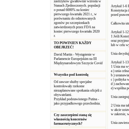
zastrzyków gwałtownie wzrosła w
Stanach Zjednoczonych. populacji
Artykuł 1-6 
o ponad 6000% na koniec
Konstytucja 
pierwszego kwartału 2021 r., w
przed prawe
porównaniu do odnotowanych
zgonów po szczepionkach
Całkowita ut
zatwierdzonych przez FDA na
koniec pierwszego kwartału 2020
Artykuł 1-12
r.
1 Jeśli Kons
oraz przyjmo
TO POWINIEN KAŻDY
lub w celu w
OBEJRZEĆ!
Unia decyduj
David Martin - Wystąpienie w
Parlamencie Europejskim na III
Artykuł 1-13
Międzynarodowym Szczycie Covid
1 Unia ma wy
a ) unia celna
Wszystko pod kontrolą
b ) ustanawi
c ) polityka
Od zawsze służby specjalne
d ) zachowan
kontrolowały rzekome
e) wspólna p
niezaplanowane spotkania oficjeli z
obywatelami.
Unia zastępu
Przykład podstawionego Putina -
jako przypadkowego przechodnia.
2 Unia ma ta
w akcie usta
w zakresie, 
Czy zaszczepieni staną się
własnością koncernów
Unia zawier
farmaceutycznych?