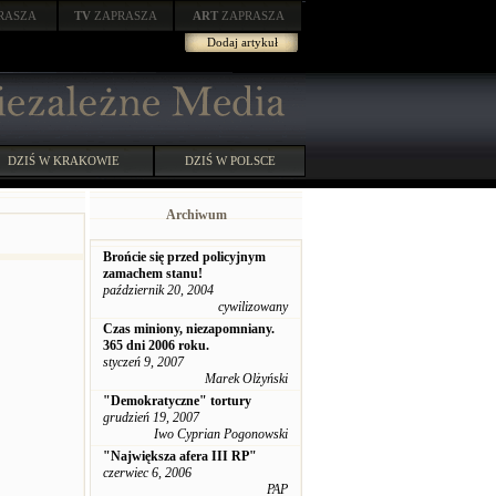
RASZA
TV
ZAPRASZA
ART
ZAPRASZA
Dodaj artykuł
DZIŚ W KRAKOWIE
DZIŚ W POLSCE
Archiwum
Brońcie się przed policyjnym
zamachem stanu!
październik 20, 2004
cywilizowany
Czas miniony, niezapomniany.
365 dni 2006 roku.
styczeń 9, 2007
Marek Olżyński
"Demokratyczne" tortury
grudzień 19, 2007
Iwo Cyprian Pogonowski
"Największa afera III RP"
czerwiec 6, 2006
PAP