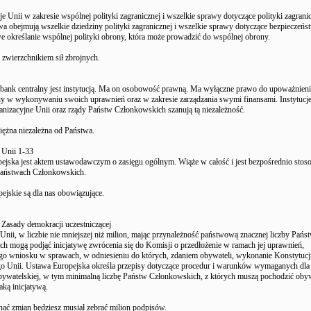
 Unii w zakresie wspólnej polityki zagranicznej i wszelkie sprawy dotyczące polityki zagranic
wa obejmują wszelkie dziedziny polityki zagranicznej i wszelkie sprawy dotyczące bezpieczeńs
e określanie wspólnej polityki obrony, która może prowadzić do wspólnej obrony.
ę zwierzchnikiem sił zbrojnych.
 bank centralny jest instytucją. Ma on osobowość prawną. Ma wyłączne prawo do upoważnienia
żny w wykonywaniu swoich uprawnień oraz w zakresie zarządzania swymi finansami. Instytucje
ganizacyjne Unii oraz rządy Państw Członkowskich szanują tą niezależność.
niężna niezależna od Państwa.
 Unii 1-33
ejska jest aktem ustawodawczym o zasięgu ogólnym. Wiąże w całość i jest bezpośrednio sto
Państwach Członkowskich.
ejskie są dla nas obowiązujące.
 Zasady demokracji uczestniczącej
Unii, w liczbie nie mniejszej niż milion, mając przynależność państwową znacznej liczby Pańs
h mogą podjąć inicjatywę zwrócenia się do Komisji o przedłożenie w ramach jej uprawnień,
o wniosku w sprawach, w odniesieniu do których, zdaniem obywateli, wykonanie Konstytuc
o Unii. Ustawa Europejska określa przepisy dotyczące procedur i warunków wymaganych dla 
obywatelskiej, w tym minimalną liczbę Państw Członkowskich, z których muszą pochodzić obyw
aką inicjatywą.
ać zmian będziesz musiał zebrać milion podpisów.