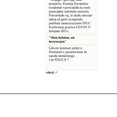
przepisów, Komisja Europejska
świadomie wprowadziła na rynek
potencjalnie śmiertelne zastrzyki.
Potwierdziło się, że skutki uboczne
zależą od partii szczepionki,
podobnie zanieczyszczenie DNA".
Konferencja prasowa UE/FvD 21
listopada 2023 r.
"Służę ludziom, nie
instytucjom"
Główny komisarz policji w
Dortmund w przemówieniu do
narodu niemieckiego…
I do POLICJI !!
więcej ->