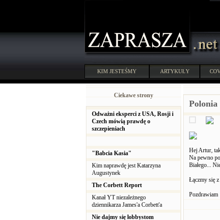
KIM JESTEŚMY
ARTYKUŁY
COV
Ciekawe strony
Polonia
Odważni eksperci z USA, Rosji i
Czech mówią prawdę o
szczepieniach
Hej Artur, ta
"Babcia Kasia"
Na pewno poz
Białego... Ni
Kim naprawdę jest Katarzyna
Augustynek
Łączmy się z
The Corbett Report
Pozdrawiam
Kanał YT niezależnego
dziennikarza James'a Corbett'a
Nie dajmy się lobbystom