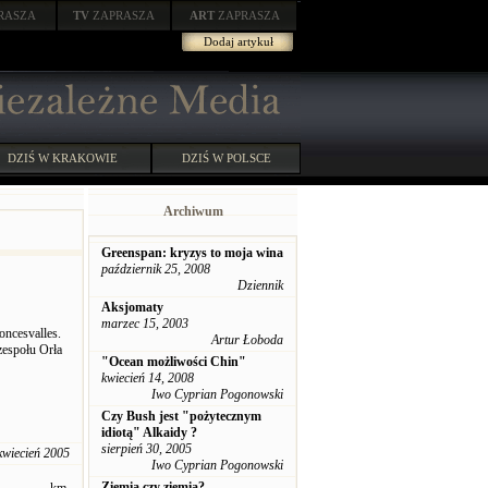
RASZA
TV
ZAPRASZA
ART
ZAPRASZA
Dodaj artykuł
DZIŚ W KRAKOWIE
DZIŚ W POLSCE
Archiwum
Greenspan: kryzys to moja wina
październik 25, 2008
Dziennik
Aksjomaty
marzec 15, 2003
oncesvalles.
Artur Łoboda
zespołu Orła
"Ocean możliwości Chin"
kwiecień 14, 2008
Iwo Cyprian Pogonowski
Czy Bush jest "pożytecznym
idiotą" Alkaidy ?
sierpień 30, 2005
kwiecień 2005
Iwo Cyprian Pogonowski
Ziemia czy ziemia?