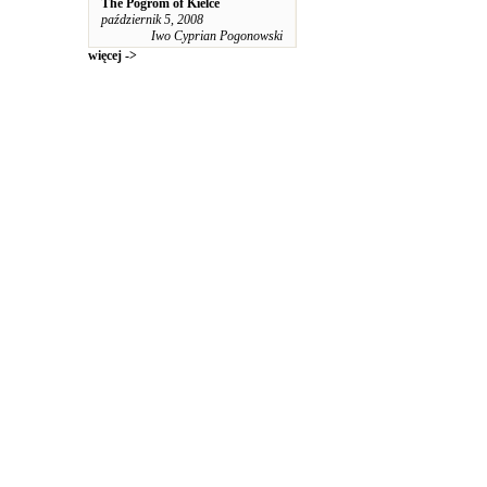
The Pogrom of Kielce
październik 5, 2008
Iwo Cyprian Pogonowski
więcej ->