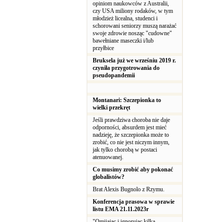
opiniom naukowców z Australii,
czy USA miliony rodaków, w tym
młodzież licealna, studenci i
schorowani seniorzy muszą narażać
swoje zdrowie nosząc "cudowne"
bawełniane maseczki i/lub
przyłbice
Bruksela już we wrześniu 2019 r.
czyniła przygotrowania do
pseudopandemii
Montanari: Szczepionka to
wielki przekręt
Jeśli prawdziwa choroba nie daje
odporności, absurdem jest mieć
nadzieję, że szczepionka może to
zrobić, co nie jest niczym innym,
jak tylko chorobą w postaci
atenuowanej.
Co musimy zrobić aby pokonać
globalistów?
Brat Alexis Bugnolo z Rzymu.
Konferencja prasowa w sprawie
listu EMA 21.11.2023r
"Omijając i ignorując kilka