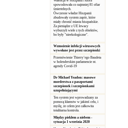
Walencja w Hiszpanii i która
spowodowała co najmniej 81 ofiar
śmiertelnych.
Ówczesne władze Hiszpanii
zbudowały system zapór, które
miały chronić miasta hiszpańskie.
Za pieniądze z UE lewacy
wyburzyli wiele z tych obiektów,
bo były "nieekologiczne".
Wzmożenie infekcji wirusowych
wywołane jest przez szczepionki
Przemówienie Thierry’ego Baudeta
w holenderskim parlamencie nt.
agendy Covid-19
Dr Michael Yeadon: masowe
morderstwa z paszportami
szczepionek i szczepionkami
uzupełniającymi
Ten system jest wprowadzany za
pomocą kłamstw w jakimś celu, i
myślę, że celem jest całkowita
totalitarna kontrola.
Między piekłem a niebem -
sytuacja 1 września 2020