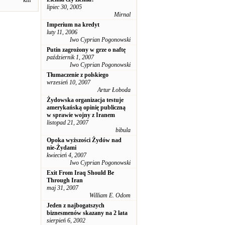
km
lipiec 30, 2005
Mirnal
Imperium na kredyt
luty 11, 2006
Iwo Cyprian Pogonowski
Putin zagrożony w grze o naftę
październik 1, 2007
Iwo Cyprian Pogonowski
Tłumaczenie z polskiego
wrzesień 10, 2007
Artur Łoboda
Żydowska organizacja testuje
amerykańską opinię publiczną
w sprawie wojny z Iranem
listopad 21, 2007
bibula
Opoka wyższości Żydów nad
nie-Żydami
kwiecień 4, 2007
Iwo Cyprian Pogonowski
Exit From Iraq Should Be
Through Iran
maj 31, 2007
William E. Odom
Jeden z najbogatszych
biznesmenów skazany na 2 lata
sierpień 6, 2002