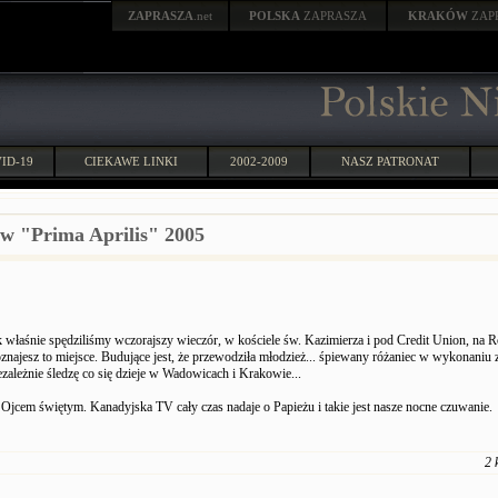
ZAPRASZA
.net
POLSKA
ZAPRASZA
KRAKÓW
ZAP
ID-19
CIEKAWE LINKI
2002-2009
NASZ PATRONAT
 w "Prima Aprilis" 2005
k właśnie spędziliśmy wczorajszy wieczór, w kościele św. Kazimierza i pod Credit Union, na R
najesz to miejsce. Budujące jest, że przewodziła młodzież... śpiewany różaniec w wykonaniu 
ezależnie śledzę co się dzieje w Wadowicach i Krakowie...
 Ojcem świętym. Kanadyjska TV cały czas nadaje o Papieżu i takie jest nasze nocne czuwanie.
2 