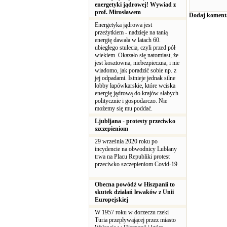
energetyki jądrowej! Wywiad z
prof. Mirosławem
Dodaj koment
Energetyka jądrowa jest
przeżytkiem - nadzieje na tanią
energię dawała w latach 60.
ubiegłego stulecia, czyli przed pół
wiekiem. Okazało się natomiast, że
jest kosztowna, niebezpieczna, i nie
wiadomo, jak poradzić sobie np. z
jej odpadami. Istnieje jednak silne
lobby łapówkarskie, które wciska
energię jądrową do krajów słabych
politycznie i gospodarczo. Nie
możemy się mu poddać.
Ljubljana - protesty przeciwko
szczepieniom
29 września 2020 roku po
incydencie na obwodnicy Lublany
trwa na Placu Republiki protest
przeciwko szczepieniom Covid-19
Obecna powódź w Hiszpanii to
skutek działań lewaków z Unii
Europejskiej
W 1957 roku w dorzeczu rzeki
Turia przepływającej przez miasto