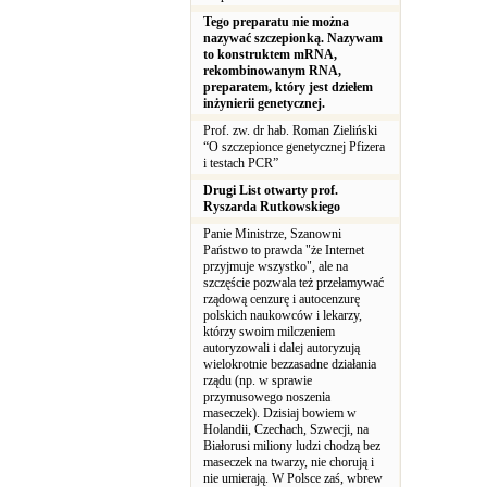
Tego preparatu nie można
nazywać szczepionką. Nazywam
to konstruktem mRNA,
rekombinowanym RNA,
preparatem, który jest dziełem
inżynierii genetycznej.
Prof. zw. dr hab. Roman Zieliński
“O szczepionce genetycznej Pfizera
i testach PCR”
Drugi List otwarty prof.
Ryszarda Rutkowskiego
Panie Ministrze, Szanowni
Państwo to prawda "że Internet
przyjmuje wszystko", ale na
szczęście pozwala też przełamywać
rządową cenzurę i autocenzurę
polskich naukowców i lekarzy,
którzy swoim milczeniem
autoryzowali i dalej autoryzują
wielokrotnie bezzasadne działania
rządu (np. w sprawie
przymusowego noszenia
maseczek). Dzisiaj bowiem w
Holandii, Czechach, Szwecji, na
Białorusi miliony ludzi chodzą bez
maseczek na twarzy, nie chorują i
nie umierają. W Polsce zaś, wbrew