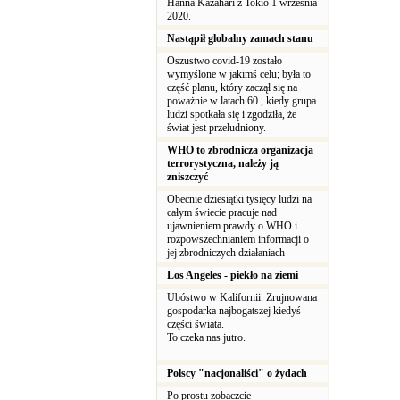
Hanna Kazahari z Tokio 1 września
2020.
Nastąpił globalny zamach stanu
Oszustwo covid-19 zostało
wymyślone w jakimś celu; była to
część planu, który zaczął się na
poważnie w latach 60., kiedy grupa
ludzi spotkała się i zgodziła, że
świat jest przeludniony.
WHO to zbrodnicza organizacja
terrorystyczna, należy ją
zniszczyć
Obecnie dziesiątki tysięcy ludzi na
całym świecie pracuje nad
ujawnieniem prawdy o WHO i
rozpowszechnianiem informacji o
jej zbrodniczych działaniach
Los Angeles - piekło na ziemi
Ubóstwo w Kalifornii. Zrujnowana
gospodarka najbogatszej kiedyś
części świata.
To czeka nas jutro.
Polscy "nacjonaliści" o żydach
Po prostu zobaczcie