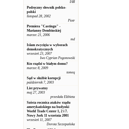
IAR
Podręczny słownik polsko-
polski
listopad 28, 2002
Piotr
Premiera "Castingu" -
Marianny Dembinskiej
marzec 21, 2006
md
Islam zwycięża w wyborach
demokratycznych
wrzesień 23, 2007
Iwo Cyprian Pogonowski
Kto rządzi w białym domu?
marzec 8, 2009
tomeq
Sąd w służbie korupcji
październik 7, 2003
List prywatny
maj 27, 2003
przesłała Elżbieta
Szósta rocznica ataków rządu
amerykańskiego na budynki
World Trade Center 1, 2 i 7.
Nowy Jork 11 września 2001
wrzesień 11, 2007
Dorota Szczepańska