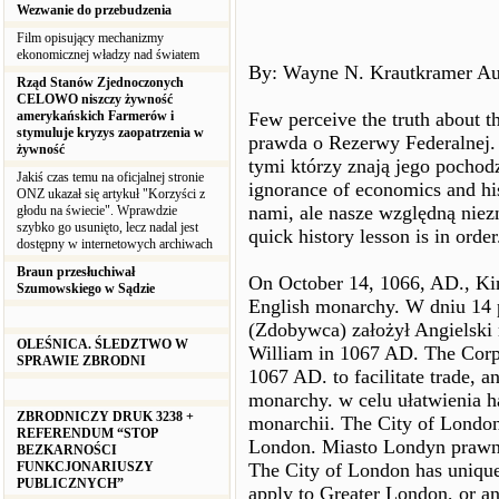
Wezwanie do przebudzenia
Film opisujący mechanizmy
ekonomicznej władzy nad światem
By: Wayne N. Krautkramer Au
Rząd Stanów Zjednoczonych
CELOWO niszczy żywność
amerykańskich Farmerów i
Few perceive the truth about t
stymuluje kryzys zaopatrzenia w
prawda o Rezerwy Federalnej. 
żywność
tymi którzy znają jego pochodzen
Jakiś czas temu na oficjalnej stronie
ignorance of economics and hist
ONZ ukazał się artykuł "Korzyści z
nami, ale nasze względną niezn
głodu na świecie". Wprawdzie
szybko go usunięto, lecz nadal jest
quick history lesson is in orde
dostępny w internetowych archiwach
Braun przesłuchiwał
On October 14, 1066, AD., Kin
Szumowskiego w Sądzie
English monarchy. W dniu 14 
(Zdobywca) założył Angielski 
OLEŚNICA. ŚLEDZTWO W
William in 1067 AD. The Corp
SPRAWIE ZBRODNI
1067 AD. to facilitate trade, a
monarchy. w celu ułatwienia 
ZBRODNICZY DRUK 3238 +
monarchii. The City of London'
REFERENDUM “STOP
London. Miasto Londyn prawny
BEZKARNOŚCI
FUNKCJONARIUSZY
The City of London has unique 
PUBLICZNYCH”
apply to Greater London, or an