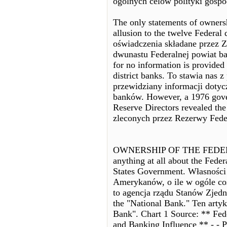
ogólnych celów polityki gospo
The only statements of owners
allusion to the twelve Federal
oświadczenia składane przez Z
dwunastu Federalnej powiat ban
for no information is provided
district banks. To stawia nas 
przewidziany informacji dotyc
banków. However, a 1976 gove
Reserve Directors revealed th
zleconych przez Rezerwy Feder
OWNERSHIP OF THE FEDERAL
anything at all about the Feder
States Government. Własności
Amerykanów, o ile w ogóle coś
to agencja rządu Stanów Zjedno
the "National Bank." Ten art
Bank". Chart 1 Source: ** Fed
and Banking Influence ** - - P