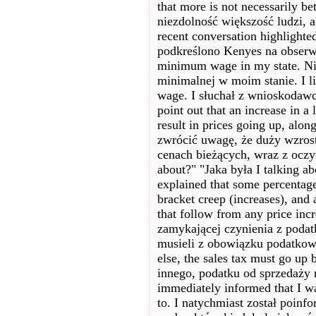
that more is not necessarily 
niezdolność większość ludzi, a
recent conversation highlight
podkreślono Kenyes na obserwac
minimum wage in my state. Ni
minimalnej w moim stanie. I l
wage. I słuchał z wnioskodawc
point out that an increase in 
result in prices going up, alon
zwrócić uwagę, że duży wzros
cenach bieżących, wraz z oczy
about?" "Jaka była I talking a
explained that some percentag
bracket creep (increases), and 
that follow from any price incr
zamykającej czynienia z podat
musieli z obowiązku podatkowe
else, the sales tax must go up 
innego, podatku od sprzedaży 
immediately informed that I wa
to. I natychmiast został poin