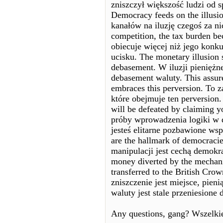
zniszczył większość ludzi od s
Democracy feeds on the illusi
kanałów na iluzję czegoś za n
competition, the tax burden 
obiecuje więcej niż jego konku
ucisku. The monetary illusion 
debasement. W iluzji pieniężn
debasement waluty. This assure
embraces this perversion. To 
które obejmuje ten perversion.
will be defeated by claiming y
próby wprowadzenia logiki w d
jesteś elitarne pozbawione wsp
are the hallmark of democracie
manipulacji jest cechą demokrac
money diverted by the mechani
transferred to the British Cro
zniszczenie jest miejsce, pie
waluty jest stale przeniesione
Any questions, gang? Wszelkie