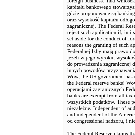
foreign business. Taki wniosek
kapitału bankowego stowarzysz
gdzie proponowane są banking
oraz wysokość kapitału odłog
zagranicznej. The Federal Res
reject such application if, in 
set aside for the conduct of for
reasons the granting of such a
Federalnej Izby mają prawo do
jeżeli w jego wyroku, wysokoś
do prowadzenia zagranicznej dz
innych powodów przyznawania 
Wow, the US government has no
the Federal reserve banks! Wo
operacjami zagranicznych Fede
banks are exempt from all tax
wszystkich podatków. These pe
niezależne. Independent of aud
and independent of the America
od congressional nadzoru, i n
The Federal Reserve claims tha