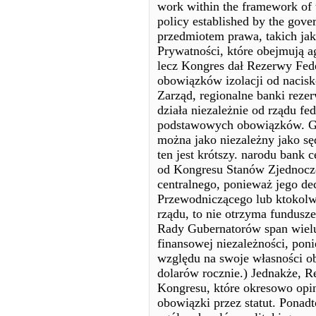
work within the framework of t
policy established by the gove
przedmiotem prawa, takich jak
Prywatności, które obejmują ag
lecz Kongres dał Rezerwy Fed
obowiązków izolacji od nacisk
Zarząd, regionalne banki rez
działa niezależnie od rządu fe
podstawowych obowiązków. Gd
można jako niezależny jako s
ten jest krótszy. narodu bank 
od Kongresu Stanów Zjednoczo
centralnego, ponieważ jego de
Przewodniczącego lub ktokol
rządu, to nie otrzyma fundusz
Rady Gubernatorów span wielu
finansowej niezależności, pon
względu na swoje własności ob
dolarów rocznie.) Jednakże, 
Kongresu, które okresowo opin
obowiązki przez statut. Ponad