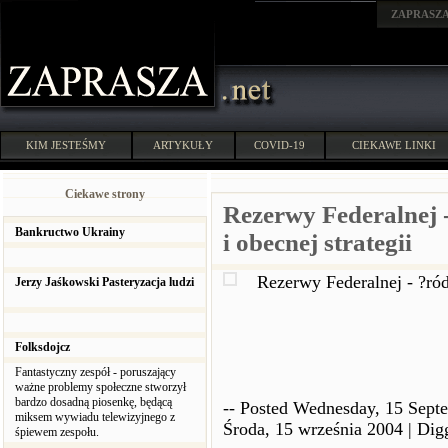
ZAPRASZ
KIM JESTEŚMY
ARTYKUŁY
COVID-19
CIEKAWE LINKI
Ciekawe strony
Rezerwy Federalnej -
Bankructwo Ukrainy
i obecnej strategii
Rezerwy Federalnej - ?ródł
Jerzy Jaśkowski Pasteryzacja ludzi
Folksdojcz
Fantastyczny zespół - poruszający
ważne problemy społeczne stworzył
bardzo dosadną piosenkę, będącą
-- Posted Wednesday, 15 Septe
miksem wywiadu telewizyjnego z
Środa, 15 września 2004 | Digg
śpiewem zespołu.