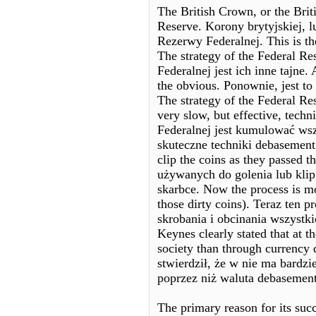
The British Crown, or the Brit
Reserve. Korony brytyjskiej, l
Rezerwy Federalnej. This is the
The strategy of the Federal Res
Federalnej jest ich inne tajne. 
the obvious. Ponownie, jest to
The strategy of the Federal Res
very slow, but effective, tech
Federalnej jest kumulować ws
skuteczne techniki debasement
clip the coins as they passed 
używanych do golenia lub klip
skarbce. Now the process is mo
those dirty coins). Teraz ten p
skrobania i obcinania wszystk
Keynes clearly stated that at t
society than through currenc
stwierdził, że w nie ma bardzi
poprzez niż waluta debasement
The primary reason for its succ