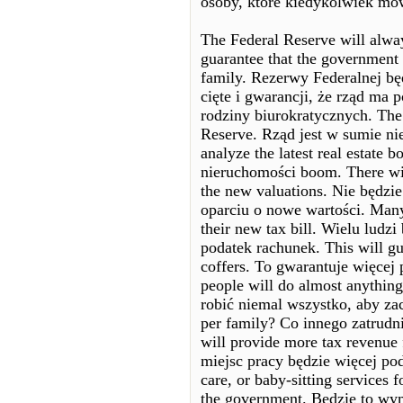
osoby, które kiedykolwiek mów
The Federal Reserve will alway
guarantee that the government h
family. Rezerwy Federalnej bę
cięte i gwarancji, że rząd ma
rodziny biurokratycznych. The 
Reserve. Rząd jest w sumie ni
analyze the latest real estate
nieruchomości boom. There wil
the new valuations. Nie będz
oparciu o nowe wartości. Many
their new tax bill. Wielu ludz
podatek rachunek. This will g
coffers. To gwarantuje więcej 
people will do almost anything
robić niemal wszystko, aby za
per family? Co innego zatrudni
will provide more tax revenu
miejsc pracy będzie więcej po
care, or baby-sitting services
the government. Będzie to wyma