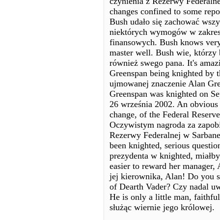
czynienia z Rezerwy Federalne
changes confined to some report
Bush udało się zachować wszys
niektórych wymogów w zakresi
finansowych. Bush knows very 
master well. Bush wie, którzy
również swego pana. It's amaz
Greenspan being knighted by t
ujmowanej znaczenie Alan Gree
Greenspan was knighted on Se
26 września 2002. An obvious r
change, of the Federal Reserv
Oczywistym nagroda za zapobi
Rezerwy Federalnej w Sarbane
been knighted, serious questi
prezydenta w knighted, miałby
easier to reward her manager, 
jej kierownika, Alan! Do you s
of Dearth Vader? Czy nadal u
He is only a little man, faithf
służąc wiernie jego królowej.