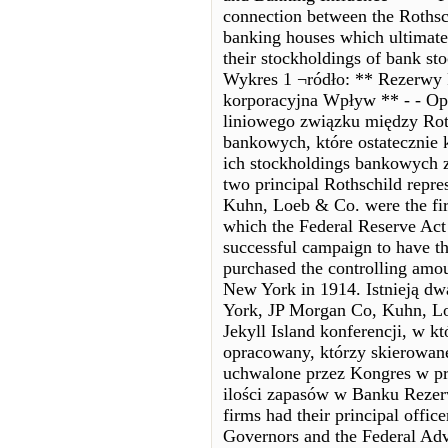
connection between the Rothsc
banking houses which ultimate
their stockholdings of bank st
Wykres 1 ¬ródło: ** Rezerwy 
korporacyjna Wpływ ** - - O
liniowego związku między Rot
bankowych, które ostatecznie
ich stockholdings bankowych 
two principal Rothschild repr
Kuhn, Loeb & Co. were the fir
which the Federal Reserve Act
successful campaign to have t
purchased the controlling amou
New York in 1914. Istnieją dw
York, JP Morgan Co, Kuhn, Lo
Jekyll Island konferencji, w k
opracowany, którzy skierowan
uchwalone przez Kongres w pr
ilości zapasów w Banku Reze
firms had their principal offic
Governors and the Federal Adv