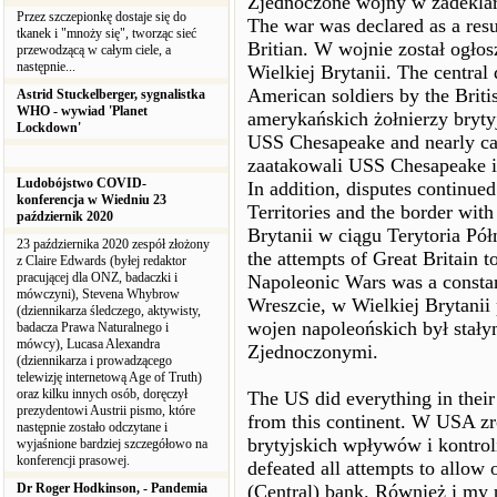
Zjednoczone wojny w zadeklar
Przez szczepionkę dostaje się do
The war was declared as a resu
tkanek i "mnoży się", tworząc sieć
Britian. W wojnie został ogło
przewodzącą w całym ciele, a
następnie...
Wielkiej Brytanii. The central
American soldiers by the Briti
Astrid Stuckelberger, sygnalistka
WHO - wywiad 'Planet
amerykańskich żołnierzy brytyj
Lockdown'
USS Chesapeake and nearly cau
zaatakowali USS Chesapeake i
Ludobójstwo COVID-
In addition, disputes continue
konferencja w Wiedniu 23
Territories and the border wit
październik 2020
Brytanii w ciągu Terytoria Pół
23 października 2020 zespół złożony
the attempts of Great Britain 
z Claire Edwards (byłej redaktor
pracującej dla ONZ, badaczki i
Napoleonic Wars was a constant
mówczyni), Stevena Whybrow
Wreszcie, w Wielkiej Brytanii 
(dziennikarza śledczego, aktywisty,
wojen napoleońskich był stały
badacza Prawa Naturalnego i
mówcy), Lucasa Alexandra
Zjednoczonymi.
(dziennikarza i prowadzącego
telewizję internetową Age of Truth)
oraz kilku innych osób, doręczył
The US did everything in their
prezydentowi Austrii pismo, które
from this continent. W USA zr
następnie zostało odczytane i
brytyjskich wpływów i kontrol
wyjaśnione bardziej szczegółowo na
konferencji prasowej.
defeated all attempts to allow
Dr Roger Hodkinson, - Pandemia
(Central) bank. Również i my