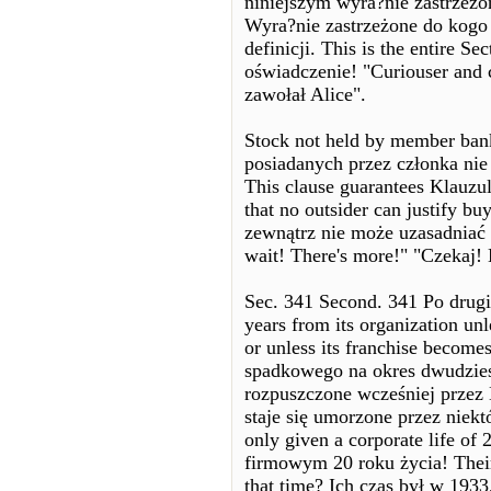
niniejszym wyra?nie zastrzeżo
Wyra?nie zastrzeżone do kogo 
definicji. This is the entire Se
oświadczenie! "Curiouser and cu
zawołał Alice".
Stock not held by member banks
posiadanych przez członka nie
This clause guarantees Klauzul
that no outsider can justify bu
zewnątrz nie może uzasadniać
wait! There's more!" "Czekaj! 
Sec. 341 Second. 341 Po drugie
years from its organization unl
or unless its franchise become
spadkowego na okres dwudziestu
rozpuszczone wcześniej przez 
staje się umorzone przez niek
only given a corporate life of
firmowym 20 roku życia! Thei
that time? Ich czas był w 1933