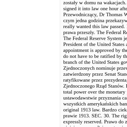
zostały w domu na wakacjach.
signed it into law one hour af
Przewodniczący, Dr Thomas W
czym jedna godzina przekazy
really wanted this law passed.
prawa przeszły. The Federal R
The Federal Reserve System je
President of the United States 
appointment is approved by the
do not have to be ratified by t
branch of the United States 
Zjednoczonych nominuje przew
zatwierdzony przez Senat Sta
ratyfikowane przez prezydent
Zjednoczonego Rząd Stanów. Bu
total power over the monetary
ustawodawstwie przyznania cał
wszystkich amerykańskich bank
original 1913 law. Bardzo cie
prawie 1913. SEC. 30. The right
expressly reserved. Prawo do z