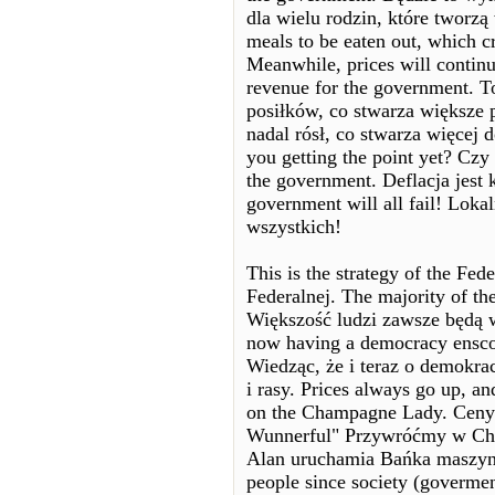
dla wielu rodzin, które tworzą
meals to be eaten out, which 
Meanwhile, prices will continu
revenue for the government. T
posiłków, co stwarza większe
nadal rósł, co stwarza więcej
you getting the point yet? Czy
the government. Deflacja jest k
government will all fail! Loka
wszystkich!
This is the strategy of the Fed
Federalnej. The majority of the
Większość ludzi zawsze będą wi
now having a democracy enscon
Wiedząc, że i teraz o demokra
i rasy. Prices always go up, a
on the Champagne Lady. Ceny 
Wunnerful" Przywróćmy w Cha
Alan uruchamia Bańka maszyny
people since society (govermen