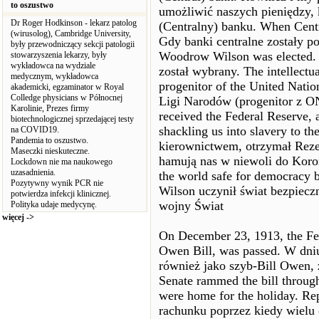
to oszustwo
umożliwić naszych pieniędzy,
Dr Roger Hodkinson - lekarz patolog
(Centralny) banku. When Centr
(wirusolog), Cambridge University,
Gdy banki centralne zostały p
były przewodniczący sekcji patologii
Woodrow Wilson was elected.
stowarzyszenia lekarzy, były
wykładowca na wydziale
został wybrany. The intellectu
medycznym, wykładowca
progenitor of the United Nation
akademicki, egzaminator w Royal
Colledge physicians w Północnej
Ligi Narodów (progenitor z ON
Karolinie, Prezes firmy
received the Federal Reserve,
biotechnologicznej sprzedającej testy
shackling us into slavery to th
na COVID19.
Pandemia to oszustwo.
kierownictwem, otrzymał Reze
Maseczki nieskuteczne.
hamują nas w niewoli do Koron
Lockdown nie ma naukowego
uzasadnienia.
the world safe for democracy 
Pozytywny wynik PCR nie
Wilson uczynił świat bezpiecz
potwierdza infekcji klinicznej.
wojny Świat
Polityka udaje medycynę.
więcej ->
On December 23, 1913, the Fed
Owen Bill, was passed. W dniu
również jako szyb-Bill Owen, 
Senate rammed the bill throu
were home for the holiday. R
rachunku poprzez kiedy wiel