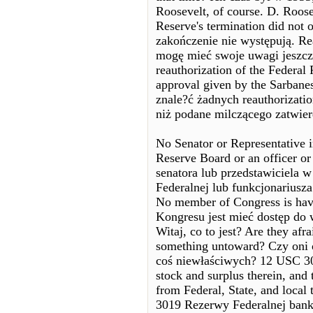
Roosevelt, of course. D. Roos
Reserve's termination did not
zakończenie nie występują. Rea
mogę mieć swoje uwagi jeszcze
reauthorization of the Federal 
approval given by the Sarbane
znale?ć żadnych reauthorizati
niż podane milczącego zatwier
No Senator or Representative 
Reserve Board or an officer or 
senatora lub przedstawiciela 
Federalnej lub funkcjonariusz
No member of Congress is have
Kongresu jest mieć dostęp do 
Witaj, co to jest? Are they af
something untoward? Czy oni 
coś niewłaściwych? 12 USC 301
stock and surplus therein, and
from Federal, State, and local 
3019 Rezerwy Federalnej bank