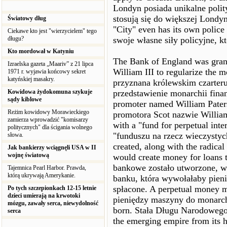
Londyn posiada unikalne polit
stosują się do większej Londyn
Światowy dług
"City" even has its own police
Ciekawe kto jest "wierzycielem" tego
długu?
swoje własne siły policyjne, k
Kto mordował w Katyniu
The Bank of England was grant
Izraelska gazeta „Maariv” z 21 lipca
William III to regularize the 
1971 r. wyjawia końcowy sekret
katyńskiej masakry.
przyznana królewskim czarteru
Kowidowa żydokomuna szykuje
przedstawienie monarchii fina
sądy kiblowe
promoter named William Pater
Reżim kowidowy Morawieckiego
promotora Scot nazwie William
zamierza wprowadzić "komisarzy
with a "fund for perpetual int
politycznych" dla ścigania wolnego
"funduszu na rzecz wieczystych
słowa.
created, along with the radic
Jak bankierzy wciągnęli USA w II
wojnę światową
would create money for loans 
bankowe zostało utworzone, wr
Tajemnica Pearl Harbor. Prawda,
którą ukrywają Amerykanie.
banku, która wywołałaby pieni
spłacone. A perpetual money m
Po tych szczepionkach 12-15 letnie
dzieci umierają na krwotoki
pieniędzy maszyny do monarch
mózgu, zawały serca, niewydolność
born. Stała Długu Narodowego
serca
the emerging empire from its h