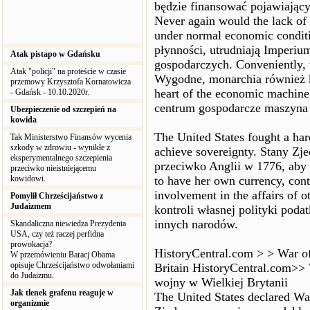
będzie finansować pojawiający
Never again would the lack of 
under normal economic conditi
płynności, utrudniają Imperi
Atak pistapo w Gdańsku
gospodarczych. Conveniently, 
Atak "policji" na proteście w czasie
Wygodne, monarchia również ko
przemowy Krzysztofa Kornatowicza
heart of the economic machine
- Gdańsk - 10.10.2020r.
centrum gospodarcze maszyna 
Ubezpieczenie od szczepień na
kowida
The United States fought a ha
Tak Ministerstwo Finansów wycenia
szkody w zdrowiu - wynikłe z
achieve sovereignty. Stany Z
eksperymentalnego szczepienia
przeciwko Anglii w 1776, aby 
przeciwko nieistniejącemu
kowidowi.
to have her own currency, cont
involvement in the affairs of 
Pomylił Chrześcijaństwo z
Judaizmem
kontroli własnej polityki pod
innych narodów.
Skandaliczna niewiedza Prezydenta
USA, czy też raczej perfidna
prowokacja?
HistoryCentral.com > > War o
W przemówieniu Baracj Obama
opisuje Chrześcijaństwo odwołaniami
Britain HistoryCentral.com>>
do Judaizmu.
wojny w Wielkiej Brytanii
Jak tlenek grafenu reaguje w
The United States declared Wa
organizmie