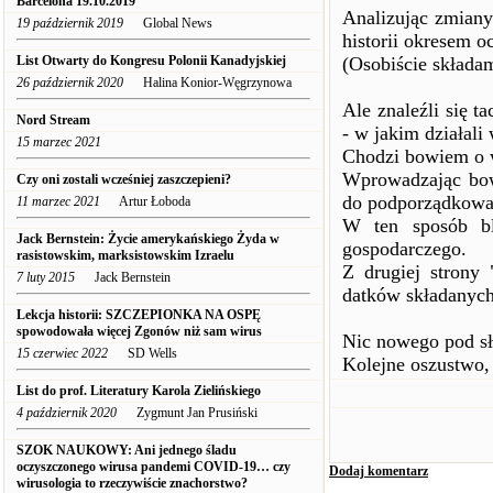
Barcelona 19.10.2019
Analizując zmiany
19 październik 2019
Global News
historii okresem oc
List Otwarty do Kongresu Polonii Kanadyjskiej
(Osobiście składam
26 październik 2020
Halina Konior-Węgrzynowa
Ale znaleźli się t
Nord Stream
- w jakim działali
15 marzec 2021
Chodzi bowiem o w
Wprowadzając bowi
Czy oni zostali wcześniej zaszczepieni?
do podporządkowan
11 marzec 2021
Artur Łoboda
W ten sposób bl
Jack Bernstein: Życie amerykańskiego Żyda w
gospodarczego.
rasistowskim, marksistowskim Izraelu
Z drugiej strony 
7 luty 2015
Jack Bernstein
datków składanych 
Lekcja historii: SZCZEPIONKA NA OSPĘ
spowodowała więcej Zgonów niż sam wirus
Nic nowego pod s
15 czerwiec 2022
SD Wells
Kolejne oszustwo, 
List do prof. Literatury Karola Zielińskiego
4 październik 2020
Zygmunt Jan Prusiński
SZOK NAUKOWY: Ani jednego śladu
oczyszczonego wirusa pandemi COVID-19… czy
Dodaj komentarz
wirusologia to rzeczywiście znachorstwo?