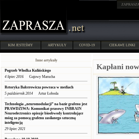
ZAPRASZ
KIM JESTEŚMY
ARTYKUŁY
COVID-19
CIEKAWE LINKI
Inne artykuły
Kapłani now
Pogrzeb Włodka Kulińskiego
4 lipiec 2016
Gajowy Marucha
Retoryka Balcerowicza powraca w mediach
5 październik 2014
Artur Łoboda
Technologia „neuromodulacji” na bazie grafenu jest
PRAWDZIWA: Komunikat prasowy INBRAIN
Neuroelectronics opisuje bioobwody kontrolujące
mózg za pomocą grafenu zasilanego sztuczną
inteligencją
29 lipiec 2021