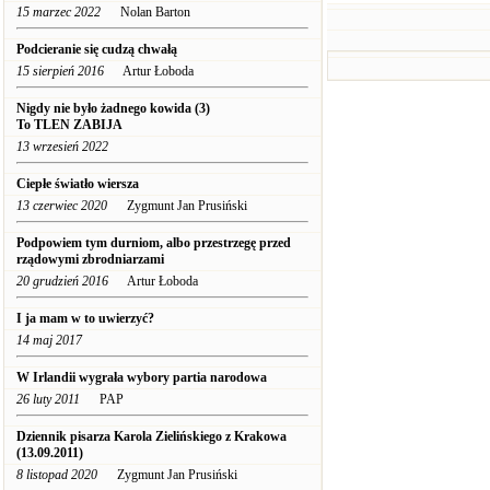
15 marzec 2022
Nolan Barton
Podcieranie się cudzą chwałą
15 sierpień 2016
Artur Łoboda
Nigdy nie było żadnego kowida (3)
To TLEN ZABIJA
13 wrzesień 2022
Ciepłe światło wiersza
13 czerwiec 2020
Zygmunt Jan Prusiński
Podpowiem tym durniom, albo przestrzegę przed
rządowymi zbrodniarzami
20 grudzień 2016
Artur Łoboda
I ja mam w to uwierzyć?
14 maj 2017
W Irlandii wygrała wybory partia narodowa
26 luty 2011
PAP
Dziennik pisarza Karola Zielińskiego z Krakowa
(13.09.2011)
8 listopad 2020
Zygmunt Jan Prusiński