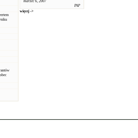
marzec 6, 2007
PAP
więcej ->
eertem
yniku
grantów
wobec