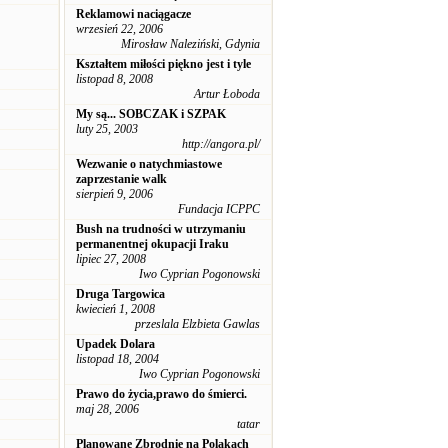
Reklamowi naciągacze
wrzesień 22, 2006
Mirosław Naleziński, Gdynia
Kształtem miłości piękno jest i tyle
listopad 8, 2008
Artur Łoboda
My są... SOBCZAK i SZPAK
luty 25, 2003
http://angora.pl/
Wezwanie o natychmiastowe
zaprzestanie walk
sierpień 9, 2006
Fundacja ICPPC
Bush na trudności w utrzymaniu
permanentnej okupacji Iraku
lipiec 27, 2008
Iwo Cyprian Pogonowski
Druga Targowica
kwiecień 1, 2008
przeslala Elzbieta Gawlas
Upadek Dolara
listopad 18, 2004
Iwo Cyprian Pogonowski
Prawo do życia,prawo do śmierci.
maj 28, 2006
tatar
Planowane Zbrodnie na Polakach