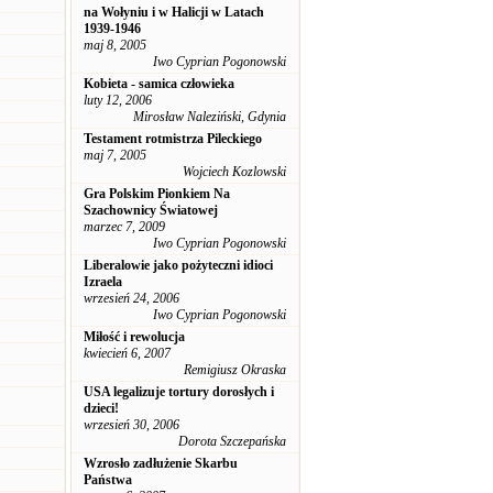
na Wołyniu i w Halicji w Latach
1939-1946
maj 8, 2005
Iwo Cyprian Pogonowski
Kobieta - samica człowieka
luty 12, 2006
Mirosław Naleziński, Gdynia
Testament rotmistrza Pileckiego
maj 7, 2005
Wojciech Kozlowski
Gra Polskim Pionkiem Na
Szachownicy Światowej
marzec 7, 2009
Iwo Cyprian Pogonowski
Liberalowie jako pożyteczni idioci
Izraela
wrzesień 24, 2006
Iwo Cyprian Pogonowski
Miłość i rewolucja
kwiecień 6, 2007
Remigiusz Okraska
USA legalizuje tortury dorosłych i
dzieci!
wrzesień 30, 2006
Dorota Szczepańska
Wzrosło zadłużenie Skarbu
Państwa