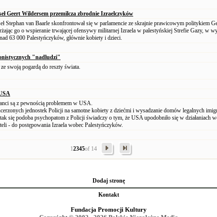
seł Geert Wildersem przemilcza zbrodnie Izraelczyków
eł Stephan van Baarle skonfrontował się w parlamencie ze skrajnie prawicowym politykiem G
żając go o wspieranie trwającej ofensywy militarnej Izraela w palestyńskiej Strefie Gazy, w w
onad 63 000 Palestyńczyków, głównie kobiety i dzieci.
jonistycznych "nadludzi"
ę ze swoją pogardą do reszty świata.
 USA
ranci są z pewnością problemem w USA.
cerzonych jednostek Policji na samotne kobiety z dziećmi i wysadzanie domów legalnych imi
e tak się podoba psychopatom z Policji świadczy o tym, że USA upodobniło się w działaniach 
eli - do postępowania Izraela wobec Palestyńczyków.
1
2
3
4
5
of 14
Dodaj stronę
Kontakt
Fundacja Promocji Kultury