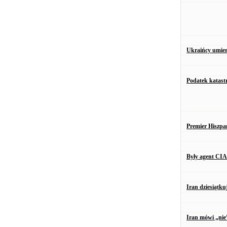
Ukraińcy umiera
Podatek katastr
Premier Hiszpa
Były agent CIA
Iran dziesiątku
Iran mówi „nie