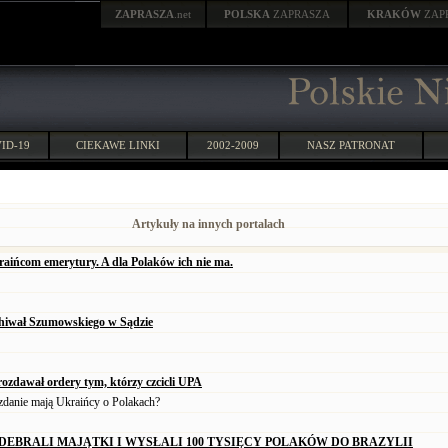
ZAPRASZA
.net
POLSKA
ZAPRASZA
KRAKÓW
ZAP
ID-19
CIEKAWE LINKI
2002-2009
NASZ PATRONAT
Artykuły na innych portalach
ińcom emerytury. A dla Polaków ich nie ma.
hiwał Szumowskiego w Sądzie
ozdawał ordery tym, którzy czcicli UPA
zdanie mają Ukraińcy o Polakach?
DEBRALI MAJĄTKI I WYSŁALI 100 TYSIĘCY POLAKÓW DO BRAZYLII