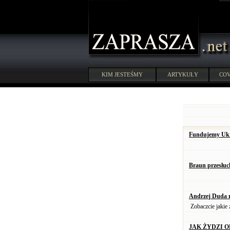
KIM JESTEŚMY
ARTYKUŁY
COV
Fundujemy Ukra
Braun przesłuc
Andrzej Duda r
Zobaczcie jakie 
JAK ŻYDZI O