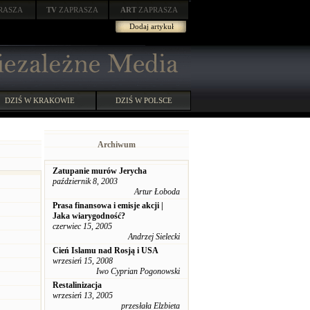
RASZA
TV
ZAPRASZA
ART
ZAPRASZA
Dodaj artykuł
DZIŚ W KRAKOWIE
DZIŚ W POLSCE
Archiwum
Zatupanie murów Jerycha
październik 8, 2003
Artur Łoboda
Prasa finansowa i emisje akcji |
Jaka wiarygodność?
czerwiec 15, 2005
Andrzej Sielecki
Cień Islamu nad Rosją i USA
wrzesień 15, 2008
Iwo Cyprian Pogonowski
Restalinizacja
wrzesień 13, 2005
przesłała Elzbieta