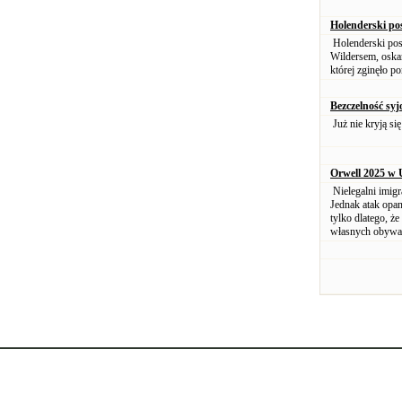
Holenderski po
Holenderski pos
Wildersem, oskar
której zginęło p
Bezczelność sy
Już nie kryją si
Orwell 2025 w
Nielegalni imig
Jednak atak opan
tylko dlatego, ż
własnych obywat