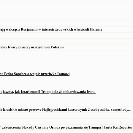
ją walcząc z Rosjanami w interesie żydowskich włascicieli Ukrainy
alny lewicy zniszczy oszczędności Polaków
nii Pedro Sanchez o wojnie przeciwko Iranowi
 ujawnia, jak Izrael zmusił Trumpa do zbombardowania Iranu
je izraelskie miasto portowe Hajfę pociskami kasetowymi; 2 osoby zabite, samochody...
” zakończeniu blokady Cieśniny Ormuz po przyznaniu się Trumpa | Janta Ka Reporter