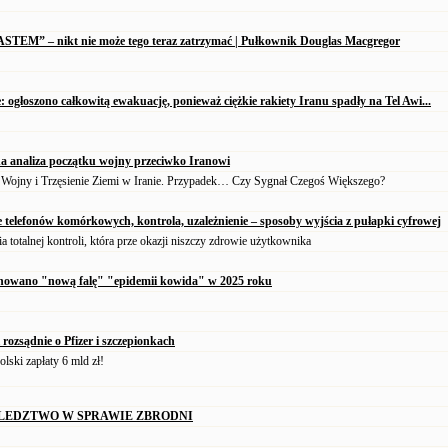
OASTEM” – nikt nie może tego teraz zatrzymać | Pułkownik Douglas Macgregor
e: ogłoszono całkowitą ewakuację, ponieważ ciężkie rakiety Iranu spadły na Tel Awi...
a analiza początku wojny przeciwko Iranowi
 Wojny i Trzęsienie Ziemi w Iranie. Przypadek… Czy Sygnał Czegoś Większego?
 telefonów komórkowych, kontrola, uzależnienie – sposoby wyjścia z pułapki cyfrowej
a totalnej kontroli, która prze okazji niszczy zdrowie użytkownika
nowano "nową falę" "epidemii kowida" w 2025 roku
 rozsądnie o Pfizer i szczepionkach
olski zapłaty 6 mld zł!
ŚLEDZTWO W SPRAWIE ZBRODNI