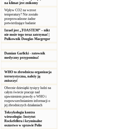
na klimat jest znikomy
Wpływ CO2 na wzrost
temperatury? Nie zostało
przeprowadzone żadne
potwierdzające badanie
Izrael jest „TOASTEM” – nikt
nie może tego teraz zatrzymać |
Pułkownik Douglas Macgregor
Damian Garlicki - ratownik
medyczny przypomina!
WHO to zbrodnicza organizacja
terrorystyczna, należy ją
zniszczyć
Obecnie dziesiątki tysięcy ludzi na
całym świecie pracuje nad
ujawnieniem prawdy o WHO i
rozpowszechnianiem informacji o
jej zbrodniczych działaniach
Toksykologia kontra
wirusologia: Instytut
Rockefellera i kryminalne
oszustwo w sprawie Polio