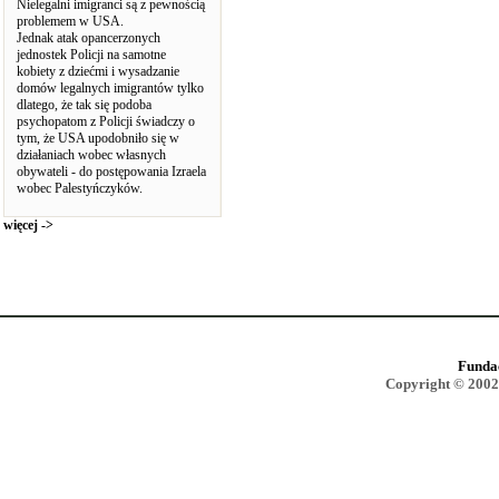
Nielegalni imigranci są z pewnością
problemem w USA.
Jednak atak opancerzonych
jednostek Policji na samotne
kobiety z dziećmi i wysadzanie
domów legalnych imigrantów tylko
dlatego, że tak się podoba
psychopatom z Policji świadczy o
tym, że USA upodobniło się w
działaniach wobec własnych
obywateli - do postępowania Izraela
wobec Palestyńczyków.
więcej ->
Funda
Copyright © 2002