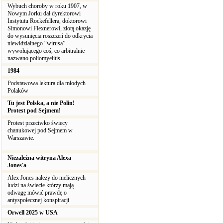
Wybuch choroby w roku 1907, w
Nowym Jorku dał dyrektorowi
Instytutu Rockefellera, doktorowi
Simonowi Flexnerowi, złotą okazję
do wysunięcia roszczeń do odkrycia
niewidzialnego “wirusa”
wywołującego coś, co arbitralnie
nazwano poliomyelitis.
1984
Podstawowa lektura dla młodych
Polaków
Tu jest Polska, a nie Polin!
Protest pod Sejmem!
Protest przeciwko świecy
chanukowej pod Sejmem w
Warszawie.
Niezależna witryna Alexa
Jones'a
Alex Jones należy do nielicznych
ludzi na świecie którzy mają
odwagę mówić prawdę o
antyspołecznej konspiracji
Orwell 2025 w USA