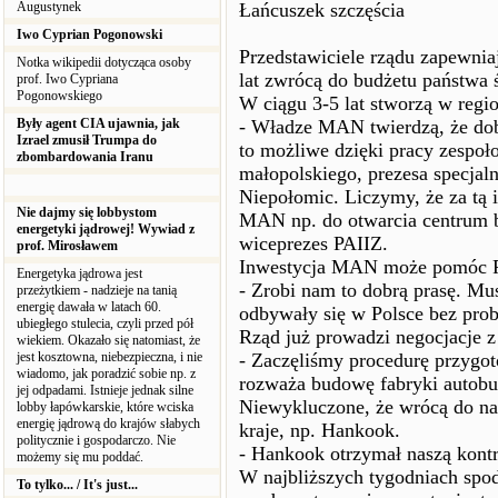
Augustynek
Łańcuszek szczęścia
Iwo Cyprian Pogonowski
Przedstawiciele rządu zapewni
Notka wikipedii dotycząca osoby
lat zwrócą do budżetu państwa 
prof. Iwo Cypriana
Pogonowskiego
W ciągu 3-5 lat stworzą w regio
Były agent CIA ujawnia, jak
- Władze MAN twierdzą, że dobr
Izrael zmusił Trumpa do
to możliwe dzięki pracy zespo
zbombardowania Iranu
małopolskiego, prezesa specjaln
Niepołomic. Liczymy, że za tą 
Nie dajmy się lobbystom
MAN np. do otwarcia centrum 
energetyki jądrowej! Wywiad z
wiceprezes PAIIZ.
prof. Mirosławem
Inwestycja MAN może pomóc Po
Energetyka jądrowa jest
- Zrobi nam to dobrą prasę. Mu
przeżytkiem - nadzieje na tanią
energię dawała w latach 60.
odbywały się w Polsce bez pro
ubiegłego stulecia, czyli przed pół
Rząd już prowadzi negocjacje z
wiekiem. Okazało się natomiast, że
jest kosztowna, niebezpieczna, i nie
- Zaczęliśmy procedurę przygot
wiadomo, jak poradzić sobie np. z
rozważa budowę fabryki autobu
jej odpadami. Istnieje jednak silne
Niewykluczone, że wrócą do nas
lobby łapówkarskie, które wciska
energię jądrową do krajów słabych
kraje, np. Hankook.
politycznie i gospodarczo. Nie
- Hankook otrzymał naszą kontr
możemy się mu poddać.
W najbliższych tygodniach spod
To tylko... / It's just...