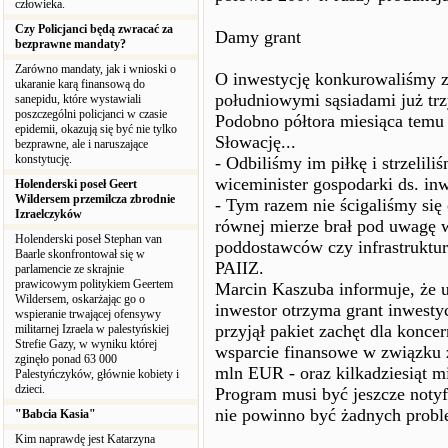
człowieka.
Czy Policjanci będą zwracać za
Damy grant
bezprawne mandaty?
Zarówno mandaty, jak i wnioski o
O inwestycję konkurowaliśmy z
ukaranie karą finansową do
południowymi sąsiadami już trz
sanepidu, które wystawiali
poszczególni policjanci w czasie
Podobno półtora miesiąca temu
epidemii, okazują się być nie tylko
Słowację...
bezprawne, ale i naruszające
konstytucję.
- Odbiliśmy im piłkę i strzelili
wiceminister gospodarki ds. inw
Holenderski poseł Geert
Wildersem przemilcza zbrodnie
- Tym razem nie ścigaliśmy się
Izraelczyków
równej mierze brał pod uwagę w
Holenderski poseł Stephan van
poddostawców czy infrastruktur
Baarle skonfrontował się w
PAIIZ.
parlamencie ze skrajnie
prawicowym politykiem Geertem
Marcin Kaszuba informuje, że u
Wildersem, oskarżając go o
inwestor otrzyma grant inwesty
wspieranie trwającej ofensywy
przyjął pakiet zachęt dla konc
militarnej Izraela w palestyńskiej
Strefie Gazy, w wyniku której
wsparcie finansowe w związku 
zginęło ponad 63 000
mln EUR - oraz kilkadziesiąt mi
Palestyńczyków, głównie kobiety i
dzieci.
Program musi być jeszcze notyf
nie powinno być żadnych prob
"Babcia Kasia"
Kim naprawdę jest Katarzyna