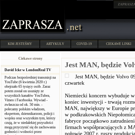
ZAPRASZ
KIM JESTEŚMY
ARTYKUŁY
COVID-19
CIEKAWE LINKI
Ciekawe strony
Jest MAN, będzie Vol
David Icke w LondonReal TV
Jest MAN, będzie Volvo 0
Podczas bezpośredniej transmisji na
YouTube (6 kwietnia 2020 r.)
czwartek
obejrzało 65 tysięcy osób. Zaraz
potem został on usunięty ze
Niemiecki koncern wybuduje w 
wszystkich kanałów YouTubea,
Vimeo i Facebooka. Wywiad -
koniec inwestycji - trwają roz
zwłaszcza od ok. 50 min. -
MAN, największy w Europie pr
polecamy polskim władzom,
ekspertom, dziennikarzom, policji i
w podkrakowskich Niepołomica
wojsku oraz wszystkim tym, którzy
fabryce początkowo zatrudnieni
czują, że w niedalekiej przyszłości
firmach współpracujących z MAN
mogą przyczynić się do zachowania
godności i wolności przez
połowie 2007 r. ruszy produkcja