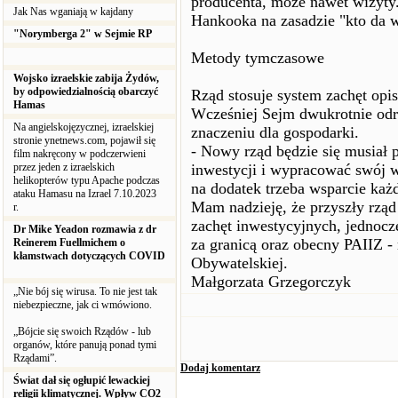
producenta, może nawet wizyty
Jak Nas wganiają w kajdany
Hankooka na zasadzie "kto da w
"Norymberga 2" w Sejmie RP
Metody tymczasowe
Wojsko izraelskie zabija Żydów,
by odpowiedzialnością obarczyć
Rząd stosuje system zachęt op
Hamas
Wcześniej Sejm dwukrotnie odr
Na angielskojęzycznej, izraelskiej
znaczeniu dla gospodarki.
stronie ynetnews.com, pojawił się
- Nowy rząd będzie się musiał 
film nakręcony w podczerwieni
przez jeden z izraelskich
inwestycji i wypracować swój wł
helikopterów typu Apache podczas
na dodatek trzeba wsparcie ka
ataku Hamasu na Izrael 7.10.2023
Mam nadzieję, że przyszły rząd 
r.
zachęt inwestycyjnych, jednocz
Dr Mike Yeadon rozmawia z dr
za granicą oraz obecny PAIIZ -
Reinerem Fuellmichem o
kłamstwach dotyczących COVID
Obywatelskiej.
Małgorzata Grzegorczyk
„Nie bój się wirusa. To nie jest tak
niebezpieczne, jak ci wmówiono.
„Bójcie się swoich Rządów - lub
organów, które panują ponad tymi
Rządami”.
Dodaj komentarz
Świat dał się ogłupić lewackiej
religii klimatycznej. Wpływ CO2