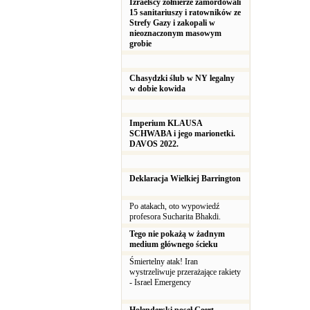
Izraelscy żołnierze zamordowali
15 sanitariuszy i ratowników ze
Strefy Gazy i zakopali w
nieoznaczonym masowym
grobie
Chasydzki ślub w NY legalny
w dobie kowida
Imperium KLAUSA
SCHWABA i jego marionetki.
DAVOS 2022.
Deklaracja Wielkiej Barrington
Po atakach, oto wypowiedź
profesora Sucharita Bhakdi.
Tego nie pokażą w żadnym
medium głównego ścieku
Śmiertelny atak! Iran
wystrzeliwuje przerażające rakiety
- Israel Emergency