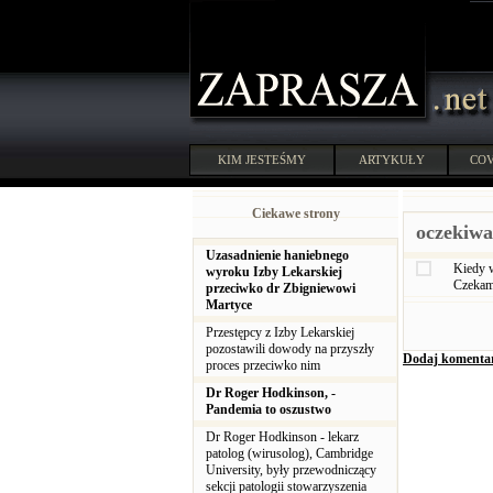
KIM JESTEŚMY
ARTYKUŁY
COV
Ciekawe strony
oczekiwa
Uzasadnienie haniebnego
Kiedy w
wyroku Izby Lekarskiej
Czekam 
przeciwko dr Zbigniewowi
Martyce
Przestępcy z Izby Lekarskiej
pozostawili dowody na przyszły
Dodaj komenta
proces przeciwko nim
Dr Roger Hodkinson, -
Pandemia to oszustwo
Dr Roger Hodkinson - lekarz
patolog (wirusolog), Cambridge
University, były przewodniczący
sekcji patologii stowarzyszenia