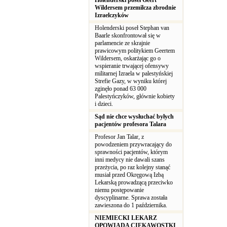
Holenderski poseł Geert
Wildersem przemilcza zbrodnie
Izraelczyków
Holenderski poseł Stephan van
Baarle skonfrontował się w
parlamencie ze skrajnie
prawicowym politykiem Geertem
Wildersem, oskarżając go o
wspieranie trwającej ofensywy
militarnej Izraela w palestyńskiej
Strefie Gazy, w wyniku której
zginęło ponad 63 000
Palestyńczyków, głównie kobiety
i dzieci.
Sąd nie chce wysłuchać byłych
pacjentów profesora Talara
Profesor Jan Talar, z
powodzeniem przywracający do
sprawności pacjentów, którym
inni medycy nie dawali szans
przeżycia, po raz kolejny stanąć
musiał przed Okręgową Izbą
Lekarską prowadzącą przeciwko
niemu postępowanie
dyscyplinarne. Sprawa została
zawieszona do 1 października.
NIEMIECKI LEKARZ
OPOWIADA CIEKAWOSTKI