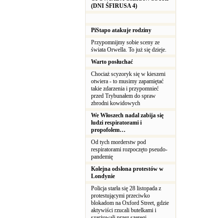
(DNI ŚFIRUSA 4)
PiStapo atakuje rodziny
Przypomnijmy sobie sceny ze
świata Orwella. To już się dzieje.
Warto posłuchać
Chociaż scyzoryk się w kieszeni
otwiera - to musimy zapamiętać
takie zdarzenia i przypomnieć
przed Trybunałem do spraw
zbrodni kowidowych
We Włoszech nadal zabija się
ludzi respiratorami i
propofolem…
Od tych morderstw pod
respiratorami rozpoczęto pseudo-
pandemię
Kolejna odsłona protestów w
Londynie
Policja starła się 28 listopada z
protestującymi przeciwko
blokadom na Oxford Street, gdzie
aktywiści rzucali butelkami i
szarżowali przez szeregi