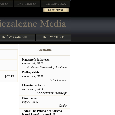
RASZA
TV
ZAPRASZA
ART
ZAPRASZA
Dodaj artykuł
DZIŚ W KRAKOWIE
DZIŚ W POLSCE
Archiwum
Katastrofa ludzkosci
marzec 28, 2003
Waldemar Maszewski, Hamburg
Podług siebie
perelka
marzec 15, 2008
Artur Łoboda
Elewator w teczce
wrzesień 5, 2003
www.dziennik.krakow.pl
Dług Polski
luty 27, 2006
Goska
"Atak" na rabina Schudricha
Karol, kogoś ty popsikał!