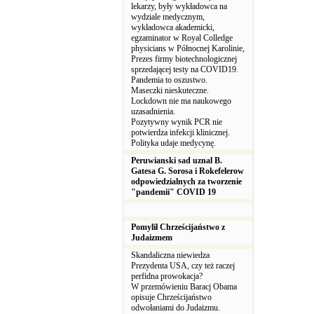
lekarzy, były wykładowca na
wydziale medycznym,
wykładowca akademicki,
egzaminator w Royal Colledge
physicians w Północnej Karolinie,
Prezes firmy biotechnologicznej
sprzedającej testy na COVID19.
Pandemia to oszustwo.
Maseczki nieskuteczne.
Lockdown nie ma naukowego
uzasadnienia.
Pozytywny wynik PCR nie
potwierdza infekcji klinicznej.
Polityka udaje medycynę.
Peruwianski sad uznal B.
Gatesa G. Sorosa i Rokefelerow
odpowiedzialnych za tworzenie
"pandemii" COVID 19
Pomylił Chrześcijaństwo z
Judaizmem
Skandaliczna niewiedza
Prezydenta USA, czy też raczej
perfidna prowokacja?
W przemówieniu Baracj Obama
opisuje Chrześcijaństwo
odwołaniami do Judaizmu.