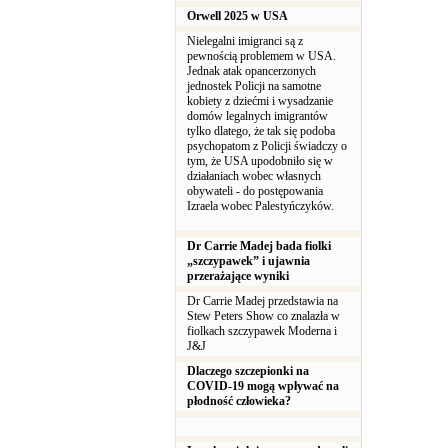
Orwell 2025 w USA
Nielegalni imigranci są z
pewnością problemem w USA.
Jednak atak opancerzonych
jednostek Policji na samotne
kobiety z dziećmi i wysadzanie
domów legalnych imigrantów
tylko dlatego, że tak się podoba
psychopatom z Policji świadczy o
tym, że USA upodobniło się w
działaniach wobec własnych
obywateli - do postępowania
Izraela wobec Palestyńczyków.
Dr Carrie Madej bada fiolki
„szczypawek” i ujawnia
przerażające wyniki
Dr Carrie Madej przedstawia na
Stew Peters Show co znalazła w
fiolkach szczypawek Moderna i
J&J
Dlaczego szczepionki na
COVID-19 mogą wpływać na
płodność człowieka?