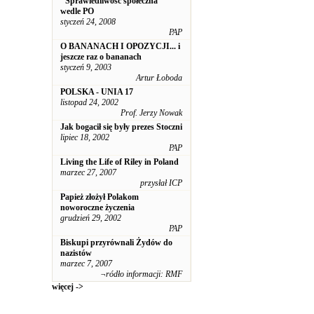
"Sprawiedliwość społeczna"
wedle PO
styczeń 24, 2008
PAP
O BANANACH I OPOZYCJI... i
jeszcze raz o bananach
styczeń 9, 2003
Artur Łoboda
POLSKA - UNIA 17
listopad 24, 2002
Prof. Jerzy Nowak
Jak bogacił się były prezes Stoczni
lipiec 18, 2002
PAP
Living the Life of Riley in Poland
marzec 27, 2007
przysłał ICP
Papież złożył Polakom
noworoczne życzenia
grudzień 29, 2002
PAP
Biskupi przyrównali Żydów do
nazistów
marzec 7, 2007
¬ródło informacji: RMF
więcej ->