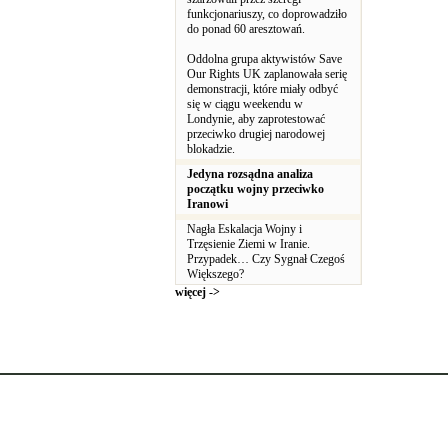
funkcjonariuszy, co doprowadziło
do ponad 60 aresztowań.
Oddolna grupa aktywistów Save
Our Rights UK zaplanowała serię
demonstracji, które miały odbyć
się w ciągu weekendu w
Londynie, aby zaprotestować
przeciwko drugiej narodowej
blokadzie.
Jedyna rozsądna analiza
początku wojny przeciwko
Iranowi
Nagła Eskalacja Wojny i
Trzęsienie Ziemi w Iranie.
Przypadek… Czy Sygnał Czegoś
Większego?
więcej ->