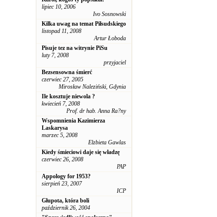
lipiec 10, 2006
Ivo Sosnowski
Kilka uwag na temat Piłsudskiego
listopad 11, 2008
Artur Łoboda
Pisuje tez na witrynie PiSu
luty 7, 2008
przyjaciel
Bezsensowna śmierć
czerwiec 27, 2005
Mirosław Naleziński, Gdynia
Ile kosztuje niewola ?
kwiecień 7, 2008
Prof. dr hab. Anna Ra?ny
Wspomnienia Kazimierza
Laskarysa
marzec 5, 2008
Elzbieta Gawlas
Kiedy śmieciowi daje się władzę
czerwiec 26, 2008
PAP
Appology for 1953?
sierpień 23, 2007
ICP
Głupota, która boli
październik 26, 2004