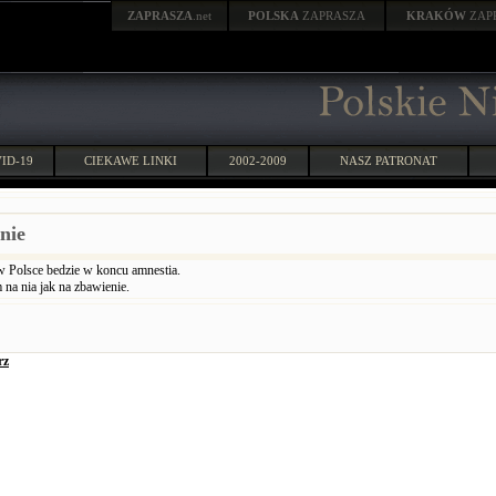
ZAPRASZA
.net
POLSKA
ZAPRASZA
KRAKÓW
ZAP
ID-19
CIEKAWE LINKI
2002-2009
NASZ PATRONAT
nie
 Polsce bedzie w koncu amnestia.
na nia jak na zbawienie.
rz