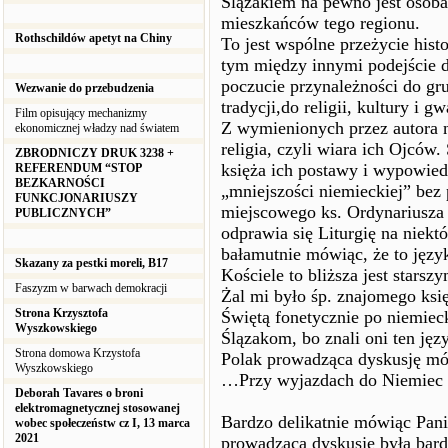
Ślązakiem na pewno jest osoba,
mieszkańców tego regionu.
Rothschildów apetyt na Chiny
To jest wspólne przeżycie hist
tym między innymi podejście d
poczucie przynależności do gr
Wezwanie do przebudzenia
tradycji,do religii, kultury i gw
Film opisujący mechanizmy
Z wymienionych przez autora na
ekonomicznej władzy nad światem
religia, czyli wiara ich Ojców.
ZBRODNICZY DRUK 3238 +
księża ich postawy i wypowied
REFERENDUM “STOP
BEZKARNOŚCI
„mniejszości niemieckiej” bez
FUNKCJONARIUSZY
miejscowego ks. Ordynariusza 
PUBLICZNYCH”
odprawia się Liturgię na niek
bałamutnie mówiąc, że to język 
Skazany za pestki moreli, B17
Kościele to bliższa jest starsz
Faszyzm w barwach demokracji
Żal mi było śp. znajomego ks
Strona Krzysztofa
Świętą fonetycznie po niemiec
Wyszkowskiego
Ślązakom, bo znali oni ten jęz
Strona domowa Krzystofa
Polak prowadząca dyskusję mó
Wyszkowskiego
…Przy wyjazdach do Niemiec p
Deborah Tavares o broni
elektromagnetycznej stosowanej
Bardzo delikatnie mówiąc Pani
wobec społeczeństw cz I, 13 marca
2021
prowadząca dyskusje była bar