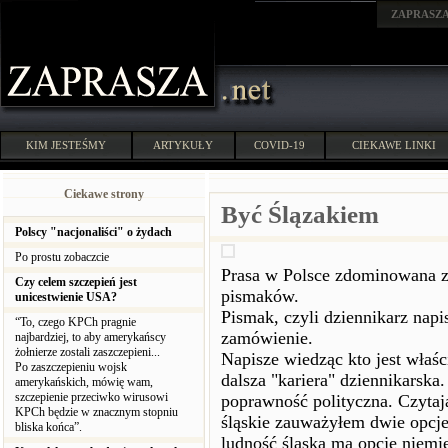
ZAPRASZ
KIM JESTEŚMY
ARTYKUŁY
COVID-19
CIEKAWE LINKI
Ciekawe strony
Być Ślązakiem
Polscy "nacjonaliści" o żydach
Po prostu zobaczcie
Prasa w Polsce zdominowana zo
Czy celem szczepień jest
pismaków.
unicestwienie USA?
Pismak, czyli dziennikarz nap
“To, czego KPCh pragnie
zamówienie.
najbardziej, to aby amerykańscy
żołnierze zostali zaszczepieni...
Napisze wiedząc kto jest właśc
Po zaszczepieniu wojsk
dalsza "kariera" dziennikarska
amerykańskich, mówię wam,
szczepienie przeciwko wirusowi
poprawność polityczna. Czytają
KPCh będzie w znacznym stopniu
śląskie zauważyłem dwie opcje
bliska końca”.
ludność śląska ma opcję niemie