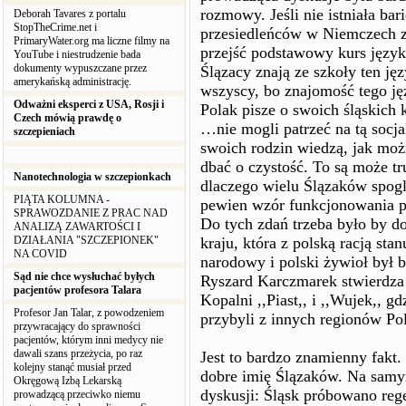
rozmowy. Jeśli nie istniała ba
Deborah Tavares z portalu
StopTheCrime.net i
przesiedleńców w Niemczech 
PrimaryWater.org ma liczne filmy na
przejść podstawowy kurs język
YouTube i niestrudzenie bada
dokumenty wypuszczane przez
Ślązacy znają ze szkoły ten jęz
amerykańską administrację.
wszyscy, bo znajomość tego ję
Odważni eksperci z USA, Rosji i
Polak pisze o swoich śląskich 
Czech mówią prawdę o
…nie mogli patrzeć na tą socja
szczepieniach
swoich rodzin wiedzą, jak moż
dbać o czystość. To są może tr
Nanotechnologia w szczepionkach
dlaczego wielu Ślązaków spogl
PIĄTA KOLUMNA -
pewien wzór funkcjonowania p
SPRAWOZDANIE Z PRAC NAD
Do tych zdań trzeba było by dod
ANALIZĄ ZAWARTOŚCI I
DZIAŁANIA "SZCZEPIONEK"
kraju, która z polską racją st
NA COVID
narodowy i polski żywioł był b
Sąd nie chce wysłuchać byłych
Ryszard Karczmarek stwierdza
pacjentów profesora Talara
Kopalni ,,Piast,, i ,,Wujek,, 
Profesor Jan Talar, z powodzeniem
przybyli z innych regionów Pol
przywracający do sprawności
pacjentów, którym inni medycy nie
dawali szans przeżycia, po raz
Jest to bardzo znamienny fakt.
kolejny stanąć musiał przed
dobre imię Ślązaków. Na samym
Okręgową Izbą Lekarską
dyskusji: Śląsk próbowano reg
prowadzącą przeciwko niemu