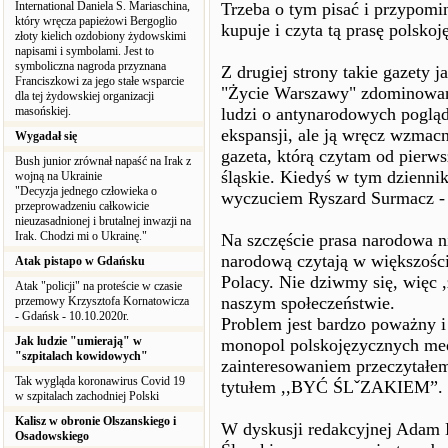
International Daniela S. Mariaschina,
Trzeba o tym pisać i przypom
który wręcza papieżowi Bergoglio
kupuje i czyta tą prasę polskoj
złoty kielich ozdobiony żydowskimi
napisami i symbolami. Jest to
symboliczna nagroda przyznana
Z drugiej strony takie gazety 
Franciszkowi za jego stałe wsparcie
"Życie Warszawy" zdominowane
dla tej żydowskiej organizacji
masońskiej.
ludzi o antynarodowych pogląda
ekspansji, ale ją wręcz wzmac
Wygadał się
gazeta, którą czytam od pierw
Bush junior zrównał napaść na Irak z
śląskie. Kiedyś w tym dzienni
wojną na Ukrainie
"Decyzja jednego człowieka o
wyczuciem Ryszard Surmacz - ni
przeprowadzeniu całkowicie
nieuzasadnionej i brutalnej inwazji na
Irak. Chodzi mi o Ukrainę."
Na szczęście prasa narodowa n
narodową czytają w większości
Atak pistapo w Gdańsku
Polacy. Nie dziwmy się, więc ,
Atak "policji" na proteście w czasie
naszym społeczeństwie.
przemowy Krzysztofa Kornatowicza
- Gdańsk - 10.10.2020r.
Problem jest bardzo poważny i 
Jak ludzie "umierają" w
monopol polskojęzycznych med
"szpitalach kowidowych"
zainteresowaniem przeczytałe
Tak wygląda koronawirus Covid 19
tytułem ,,BYĆ ŚLˇZAKIEM”.
w szpitalach zachodniej Polski
Kalisz w obronie Olszanskiego i
W dyskusji redakcyjnej Adam 
Osadowskiego