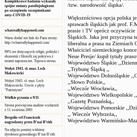
Kompleksowe badania wykazały
/tzw. narodowość śląska/.
spójne zmiany patofizjologiczne
po szczepieniu szczepionkami
anty-COVID-19
Większościowa opcja polska je
sprawach śląskich jak prof. F
prasie i TV oprócz oczywiści
whatreallyhappened.com
Śląskich. Jaka jest przyczyna 
Warto dodać ten link do Pana strony:
http://whatreallyhappened.com/
liberalna a prasa na Ziemiach
Właściciel niemieckiego konce
99% tez dotyczących religii, polityki i
Neue Presje/ kupił tytuły pras
ekonomii i filozofii się pokrywa z
tezami zaprasza.net. Topowa strona.
Województwo Śląskie ,,Dzienn
,,Trybunę Śląską ,,
Wołyń 1943. sł. muz. Lech
Makowiecki
Województwo Dolnośląskie ,,G
Wołyń 1943. sł. muz. Lech
,,Słowo Polskie,,
Makowiecki. Utwór z płyty
,,Wieczór Wrocławia,,
"Patriotyzm"
Województwo Wielkopolskie ,,
Wielkie pytania o 9/11
,,Gazetę Poznańską,,
Strona poświęcona analizie wydarzeń
Województwo Pomorskie ,,Dzie
z 11 września 2001
,, Wieczór Wybrzeża,,
Bergolio vel Franciszek
Województwo Warmińsko-Mazur
nagrodzony przez B’nai B’rith
Na zdjęciu poniżej widzimy
dyrektora generalnego B’nai B’rith