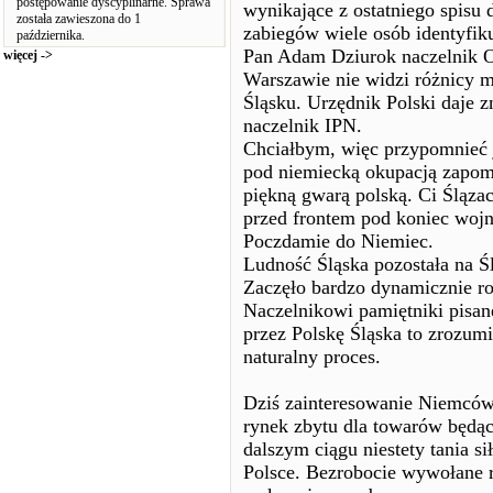
postępowanie dyscyplinarne. Sprawa
wynikające z ostatniego spisu d
została zawieszona do 1
zabiegów wiele osób identyfikuj
października.
Pan Adam Dziurok naczelnik
więcej ->
Warszawie nie widzi różnicy m
Śląsku. Urzędnik Polski daje 
naczelnik IPN.
Chciałbym, więc przypomnieć 
pod niemiecką okupacją zapom
piękną gwarą polską. Ci Ślązac
przed frontem pod koniec wojn
Poczdamie do Niemiec.
Ludność Śląska pozostała na Śl
Zaczęło bardzo dynamicznie ro
Naczelnikowi pamiętniki pisan
przez Polskę Śląska to zrozumi
naturalny proces.
Dziś zainteresowanie Niemców 
rynek zbytu dla towarów będąc
dalszym ciągu niestety tania 
Polsce. Bezrobocie wywołane r