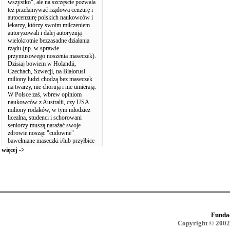
wszystko", ale na szczęście pozwala
też przełamywać rządową cenzurę i
autocenzurę polskich naukowców i
lekarzy, którzy swoim milczeniem
autoryzowali i dalej autoryzują
wielokrotnie bezzasadne działania
rządu (np. w sprawie
przymusowego noszenia maseczek).
Dzisiaj bowiem w Holandii,
Czechach, Szwecji, na Białorusi
miliony ludzi chodzą bez maseczek
na twarzy, nie chorują i nie umierają.
W Polsce zaś, wbrew opiniom
naukowców z Australii, czy USA
miliony rodaków, w tym młodzież
licealna, studenci i schorowani
seniorzy muszą narażać swoje
zdrowie nosząc "cudowne"
bawełniane maseczki i/lub przyłbice
więcej ->
Funda
Copyright © 2002