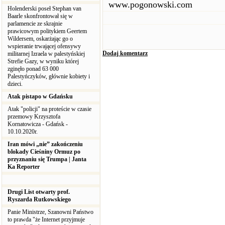
www.pogonowski.com
Holenderski poseł Stephan van
Baarle skonfrontował się w
parlamencie ze skrajnie
prawicowym politykiem Geertem
Wildersem, oskarżając go o
wspieranie trwającej ofensywy
Dodaj komentarz
militarnej Izraela w palestyńskiej
Strefie Gazy, w wyniku której
zginęło ponad 63 000
Palestyńczyków, głównie kobiety i
dzieci.
Atak pistapo w Gdańsku
Atak "policji" na proteście w czasie
przemowy Krzysztofa
Kornatowicza - Gdańsk -
10.10.2020r.
Iran mówi „nie” zakończeniu
blokady Cieśniny Ormuz po
przyznaniu się Trumpa | Janta
Ka Reporter
Drugi List otwarty prof.
Ryszarda Rutkowskiego
Panie Ministrze, Szanowni Państwo
to prawda "że Internet przyjmuje