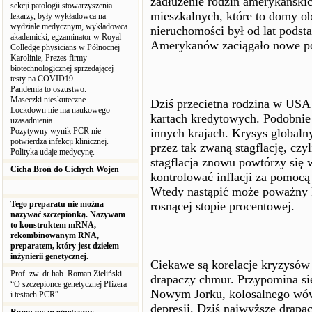
zadłużenie rodzin amerykański
sekcji patologii stowarzyszenia
mieszkalnych, które to domy o
lekarzy, były wykładowca na
wydziale medycznym, wykładowca
nieruchomości był od lat podst
akademicki, egzaminator w Royal
Amerykanów zaciągało nowe poż
Colledge physicians w Północnej
Karolinie, Prezes firmy
biotechnologicznej sprzedającej
testy na COVID19.
Pandemia to oszustwo.
Maseczki nieskuteczne.
Dziś przecietna rodzina w USA
Lockdown nie ma naukowego
kartach kredytowych. Podobnie 
uzasadnienia.
Pozytywny wynik PCR nie
innych krajach. Krysys globaln
potwierdza infekcji klinicznej.
przez tak zwaną stagflację, czyl
Polityka udaje medycynę.
stagflacja znowu powtórzy się 
Cicha Broń do Cichych Wojen
kontrolować inflacji za pomocą
Wtedy nastąpić może poważny k
Tego preparatu nie można
rosnącej stopie procentowej.
nazywać szczepionką. Nazywam
to konstruktem mRNA,
rekombinowanym RNA,
preparatem, który jest dziełem
inżynierii genetycznej.
Ciekawe są korelacje kryzysów
Prof. zw. dr hab. Roman Zieliński
drapaczy chmur. Przypomina się
“O szczepionce genetycznej Pfizera
Nowym Jorku, kolosalnego wówc
i testach PCR”
depresji. Dziś najwyższe drap