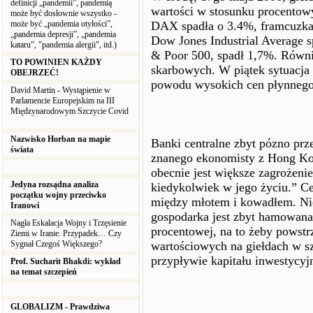
definicji „pandemii”, pandemią
wartości w stosunku procentow
może być dosłownie wszystko -
może być „pandemia otyłości”,
DAX spadła o 3.4%, framcuzka 
„pandemia depresji”, „pandemia
Dow Jones Industrial Average 
kataru”, "pandemia alergii", itd.)
& Poor 500, spadł 1,7%. Równ
TO POWINIEN KAŻDY
skarbowych. W piątek sytuacja 
OBEJRZEĆ!
powodu wysokich cen płynnego p
David Martin - Wystąpienie w
Parlamencie Europejskim na III
Międzynarodowym Szczycie Covid
Nazwisko Horban na mapie
Banki centralne zbyt pózno przec
świata
znanego ekonomisty z Hong Kon
obecnie jest większe zagrożen
Jedyna rozsądna analiza
kiedykolwiek w jego życiu.” Ce
początku wojny przeciwko
między młotem i kowadłem. Nie
Iranowi
gospodarka jest zbyt hamowana,
Nagła Eskalacja Wojny i Trzęsienie
procentowej, na to żeby powstr
Ziemi w Iranie. Przypadek… Czy
Sygnał Czegoś Większego?
wartościowych na giełdach w s
przypływie kapitału inwestycyj
Prof. Sucharit Bhakdi: wykład
na temat szczepień
GLOBALIZM - Prawdziwa