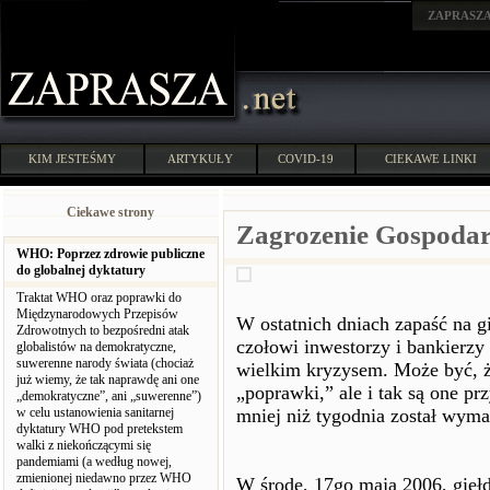
ZAPRASZ
KIM JESTEŚMY
ARTYKUŁY
COVID-19
CIEKAWE LINKI
Ciekawe strony
Zagrozenie Gospodar
WHO: Poprzez zdrowie publiczne
do globalnej dyktatury
Traktat WHO oraz poprawki do
Międzynarodowych Przepisów
W ostatnich dniach zapaść na g
Zdrowotnych to bezpośredni atak
czołowi inwestorzy i bankierz
globalistów na demokratyczne,
suwerenne narody świata (chociaż
wielkim kryzysem. Może być, ż
już wiemy, że tak naprawdę ani one
„poprawki,” ale i tak są one p
„demokratyczne”, ani „suwerenne”)
w celu ustanowienia sanitarnej
mniej niż tygodnia został wyma
dyktatury WHO pod pretekstem
walki z niekończącymi się
pandemiami (a według nowej,
zmienionej niedawno przez WHO
W środę, 17go maja 2006, gieł