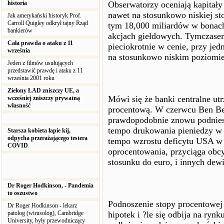
historia
Obserwatorzy oceniają kapitały
nawet na stosunkowo niskiej st
Jak amerykański historyk Prof.
Carroll Quigley odkrył tajny Rząd
tym 18,000 miliardów w bonach
bankierów
akcjach giełdowych. Tymczasem
Cała prawda o ataku z 11
pieciokrotnie w cenie, przy j
września
na stosunkowo niskim poziomie
Jeden z filmów usułujących
przedstawić prawdę i ataku z 11
września 2001 roku
Zielony ŁAD zniszczy UE, a
Mówi się że banki centralne ut
wcześniej zniszczy prywatną
własność
procentową. W czerwcu Ben Ber
prawdopodobnie znowu podniesi
tempo drukowania pieniedzy w 
Starsza kobieta łapie kij,
odpycha przerażającego testera
tempo wzrostu deficytu USA w 
COVID
oprocentowania, przyciąga obcy
stosunku do euro, i innych dewi
Dr Roger Hodkinson, - Pandemia
to oszustwo
Podnoszenie stopy procentowej
Dr Roger Hodkinson - lekarz
patolog (wirusolog), Cambridge
hipotek i ?le się odbija na ryn
University, były przewodniczący