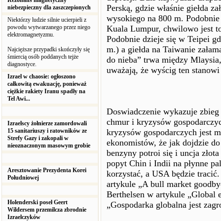
Rezonans magnetyczny
Perską, gdzie właśnie giełda z
niebezpieczny dla zaszczepionych
wysokiego na 800 m. Podobnie 
Niektórzy ludzie silnie ucierpieli z
powodu wytwarzanego przez niego
Kuala Lumpur, chwilowo jest t
elektromagnetyzmu.
Podobnie dzieje się w Teipei g
m.) a giełda na Taiwanie załam
Najcięższe przypadki skończyły się
śmiercią osób poddanych tejże
do nieba” trwa między Mlaysia,
diagnostyce.
uważają, że wyścig ten stanowi
Izrael w chaosie: ogłoszono
całkowitą ewakuację, ponieważ
ciężkie rakiety Iranu spadły na
Tel Awi...
Doswiadczenie wykazuje zbieg
chmur i kryzysów gospodarczyc
Izraelscy żołnierze zamordowali
15 sanitariuszy i ratowników ze
kryzysów gospodarczych jest mn
Strefy Gazy i zakopali w
ekonomistów, że jak dojdzie do
nieoznaczonym masowym grobie
benzyny potroi się i uncja zło
popyt Chin i Indii na płynne pa
Aresztowanie Prezydenta Korei
korzystać, a USA będzie tracić
Południowej
artykule „A bull market goodby
Berthelsen w artykule „Global
Holenderski poseł Geert
„Gospodarka globalna jest zagr
Wildersem przemilcza zbrodnie
Izraelczyków