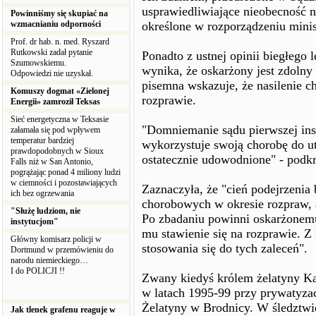
usprawiedliwiające nieobecność 
Powinniśmy się skupiać na
wzmacnianiu odporności
określone w rozporządzeniu minis
Prof. dr hab. n. med. Ryszard
Rutkowski zadał pytanie
Ponadto z ustnej opinii biegłego
Szumowskiemu.
wynika, że oskarżony jest zdolny 
Odpowiedzi nie uzyskał.
pisemna wskazuje, że nasilenie 
Komuszy dogmat «Zielonej
rozprawie.
Energii» zamroził Teksas
Sieć energetyczna w Teksasie
"Domniemanie sądu pierwszej inst
załamała się pod wpływem
temperatur bardziej
wykorzystuje swoją chorobę do ut
prawdopodobnych w Sioux
ostatecznie udowodnione" - podkre
Falls niż w San Antonio,
pogrążając ponad 4 miliony ludzi
w ciemności i pozostawiających
Zaznaczyła, że "cień podejrzenia
ich bez ogrzewania
chorobowych w okresie rozpraw, a
"Służę ludziom, nie
Po zbadaniu powinni oskarżonemu
instytucjom"
mu stawienie się na rozprawie. Z
Główny komisarz policji w
stosowania się do tych zaleceń".
Dortmund w przemówieniu do
narodu niemieckiego…
I do POLICJI !!
Zwany kiedyś królem żelatyny Ka
w latach 1995-99 przy prywatyza
Żelatyny w Brodnicy. W śledztwie
Jak tlenek grafenu reaguje w