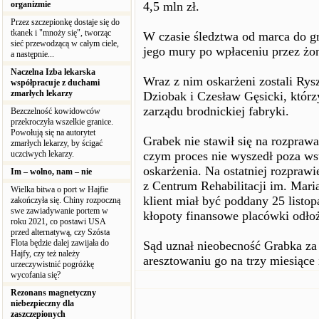
organizmie
4,5 mln zł.
Przez szczepionkę dostaje się do
tkanek i "mnoży się", tworząc
W czasie śledztwa od marca do gr
sieć przewodzącą w całym ciele,
jego mury po wpłaceniu przez żonę
a następnie...
Naczelna Izba lekarska
Wraz z nim oskarżeni zostali Rys
współpracuje z duchami
zmarłych lekarzy
Dziobak i Czesław Gęsicki, którz
zarządu brodnickiej fabryki.
Bezczelność kowidowców
przekroczyła wszelkie granice.
Powołują się na autorytet
Grabek nie stawił się na rozprawa
zmarłych lekarzy, by ścigać
uczciwych lekarzy.
czym proces nie wyszedł poza wst
oskarżenia. Na ostatniej rozpraw
Im – wolno, nam – nie
z Centrum Rehabilitacji im. Mari
Wielka bitwa o port w Hajfie
klient miał być poddany 25 listop
zakończyła się. Chiny rozpoczną
swe zawiadywanie portem w
kłopoty finansowe placówki odłoż
roku 2021, co postawi USA
przed alternatywą, czy Szósta
Flota będzie dalej zawijała do
Sąd uznał nieobecność Grabka za 
Hajfy, czy też należy
aresztowaniu go na trzy miesiące
urzeczywistnić pogróżkę
wycofania się?
Rezonans magnetyczny
niebezpieczny dla
zaszczepionych