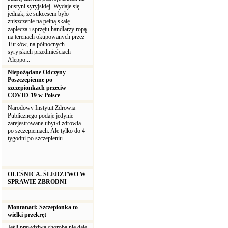
pustyni syryjskiej..Wydaje się
jednak, że sukcesem było
zniszczenie na pełną skalę
zaplecza i sprzętu handlarzy ropą
na terenach okupowanych przez
Turków, na północnych
syryjskich przedmieściach
Aleppo...
Niepożądane Odczyny
Poszczepienne po
szczepionkach przeciw
COVID-19 w Polsce
Narodowy Instytut Zdrowia
Publicznego podaje jedynie
zarejestrowane ubytki zdrowia
po szczepieniach. Ale tylko do 4
tygodni po szczepieniu.
OLEŚNICA. ŚLEDZTWO W
SPRAWIE ZBRODNI
Montanari: Szczepionka to
wielki przekręt
Jeśli prawdziwa choroba nie daje