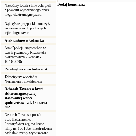
Dodaj komentarz
Niektórzy ludzie silnie ucierpieli
z powodu wytwarzanego przez
niego elektromagnetyzmu.
Najcięższe przypadki skończyły
się śmiercią osób poddanych
tejże diagnostyce.
Atak pistapo w Gdańsku
Atak "policji" na proteście w
czasie przemowy Krzysztofa
Kornatowicza - Gdańsk -
10.10.2020r.
Przedsiębiorstwo holokaust
Telewizyjny wywiad z
Normanem Finkelsteinem
Deborah Tavares o broni
elektromagnetycznej
stosowanej wobec
społeczeństw cz I, 13 marca
2021
Deborah Tavares z portalu
StopTheCrime.net i
PrimaryWater.org ma liczne
filmy na YouTube i niestrudzenie
bada dokumenty wypuszczane