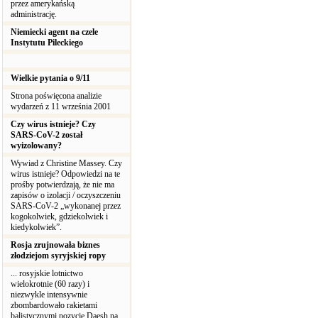
przez amerykańską
administrację.
Niemiecki agent na czele
Instytutu Pileckiego
Wielkie pytania o 9/11
Strona poświęcona analizie
wydarzeń z 11 września 2001
Czy wirus istnieje? Czy
SARS-CoV-2 został
wyizolowany?
Wywiad z Christine Massey. Czy
wirus istnieje? Odpowiedzi na te
prośby potwierdzają, że nie ma
zapisów o izolacji / oczyszczeniu
SARS-CoV-2 „wykonanej przez
kogokolwiek, gdziekolwiek i
kiedykolwiek”.
Rosja zrujnowała biznes
złodziejom syryjskiej ropy
... rosyjskie lotnictwo
wielokrotnie (60 razy) i
niezwykle intensywnie
zbombardowało rakietami
balistycznymi pozycje Daesh na