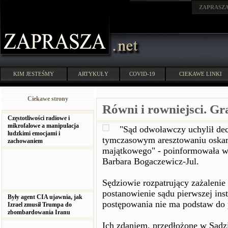
ZAPRASZ
KIM JESTEŚMY
ARTYKUŁY
COVID-19
CIEKAWE LINKI
Ciekawe strony
Równi i rowniejsci. Gr
Częstotliwości radiowe i
mikrofalowe a manipulacja
"Sąd odwoławczy uchylił de
ludzkimi emocjami i
tymczasowym aresztowaniu oskar
zachowaniem
majątkowego" - poinformowała w 
Barbara Bogaczewicz-Jul.
Sędziowie rozpatrujący zażaleni
postanowienie sądu pierwszej inst
Były agent CIA ujawnia, jak
postępowania nie ma podstaw do p
Izrael zmusił Trumpa do
zbombardowania Iranu
Ich zdaniem, przedłożone w Sądz