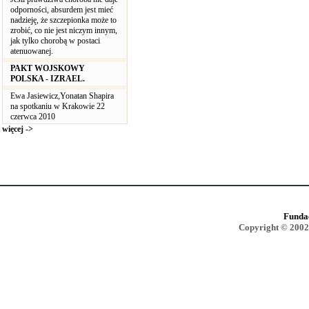
odporności, absurdem jest mieć
nadzieję, że szczepionka może to
zrobić, co nie jest niczym innym,
jak tylko chorobą w postaci
atenuowanej.
PAKT WOJSKOWY
POLSKA - IZRAEL.
Ewa Jasiewicz,Yonatan Shapira
na spotkaniu w Krakowie 22
czerwca 2010
więcej ->
Funda
Copyright © 2002