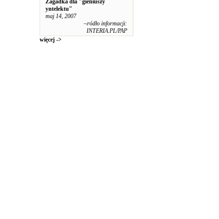
Zagadka dla "gieniuszy
yntelektu"
maj 14, 2007
¬ródło informacji:
INTERIA.PL/PAP
więcej ->