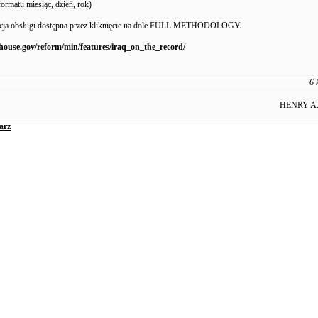
ormatu miesiąc, dzień, rok)
ukcja obsługi dostępna przez kliknięcie na dole FULL METHODOLOGY.
house.gov/reform/min/features/iraq_on_the_record/
6 
HENRY 
arz