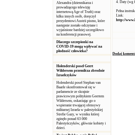
4. Daty (wg f
Alexandra (dziennikarza i
prowadzącego telewizję
Pełna instr
internetową Age of Truth) oraz
Link:
kilku innych osób, doręczył
http://www.
prezydentowi Austrii pismo, które
następnie zostało odczytane i
wyjaśnione bardziej szczegółowo
na konferencji prasowej.
Dlaczego szczepionki na
COVID-19 mogą wpływać na
płodność człowieka?
Dodaj koment
Holenderski poseł Geert
Wildersem przemilcza zbrodnie
Izraelczyków
Holenderski poseł Stephan van
Baarle skonfrontował się w
parlamencie ze skrajnie
prawicowym politykiem Geertem
Wildersem, oskarżając go o
wspieranie trwającej ofensywy
militarnej Izraela w palestyńskiej
Strefie Gazy, w wyniku której
zginęło ponad 63 000
Palestyńczyków, głównie kobiety i
dzieci.