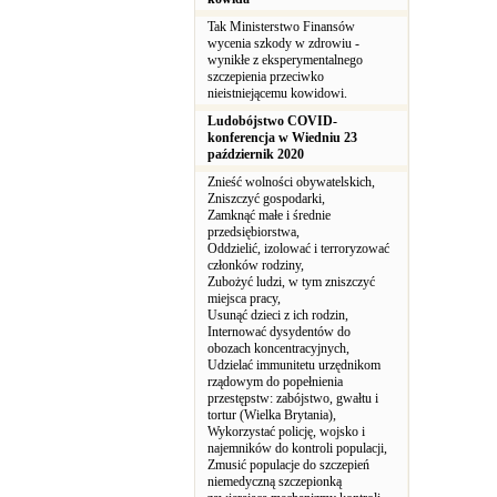
Tak Ministerstwo Finansów
wycenia szkody w zdrowiu -
wynikłe z eksperymentalnego
szczepienia przeciwko
nieistniejącemu kowidowi.
Ludobójstwo COVID-
konferencja w Wiedniu 23
październik 2020
Znieść wolności obywatelskich,
Zniszczyć gospodarki,
Zamknąć małe i średnie
przedsiębiorstwa,
Oddzielić, izolować i terroryzować
członków rodziny,
Zubożyć ludzi, w tym zniszczyć
miejsca pracy,
Usunąć dzieci z ich rodzin,
Internować dysydentów do
obozach koncentracyjnych,
Udzielać immunitetu urzędnikom
rządowym do popełnienia
przestępstw: zabójstwo, gwałtu i
tortur (Wielka Brytania),
Wykorzystać policję, wojsko i
najemników do kontroli populacji,
Zmusić populacje do szczepień
niemedyczną szczepionką