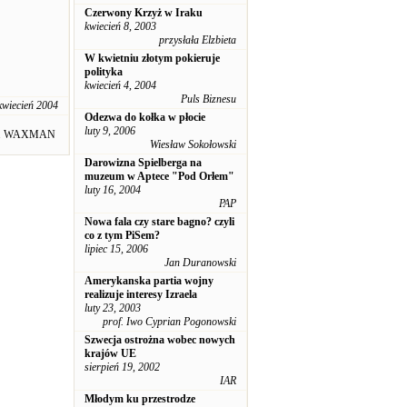
Czerwony Krzyż w Iraku
kwiecień 8, 2003
przysłała Elzbieta
W kwietniu złotym pokieruje
polityka
kwiecień 4, 2004
Puls Biznesu
kwiecień 2004
Odezwa do kołka w płocie
luty 9, 2006
A. WAXMAN
Wiesław Sokołowski
Darowizna Spielberga na
muzeum w Aptece "Pod Orłem"
luty 16, 2004
PAP
Nowa fala czy stare bagno? czyli
co z tym PiSem?
lipiec 15, 2006
Jan Duranowski
Amerykanska partia wojny
realizuje interesy Izraela
luty 23, 2003
prof. Iwo Cyprian Pogonowski
Szwecja ostrożna wobec nowych
krajów UE
sierpień 19, 2002
IAR
Młodym ku przestrodze