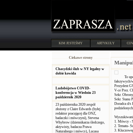
KIM JESTEŚMY
ARTYKUŁY
COV
Ciekawe strony
Manipul
Chasydzki ślub w NY legalny w
dobie kowida
To up
fałszywych/w
Prezydent 
Ludobójstwo COVID-
V-ce Prez. C
konferencja w Wiedniu 23
Sekr. Obron
październik 2020
Sekr. Stanu 
Doradca d/s
23 października 2020 zespół
podzielonych
złożony z Claire Edwards (byłej
redaktor pracującej dla ONZ,
Wyszukiwanie
badaczki i mówczyni), Stevena
1. Mówcy - 
Whybrow (dziennikarza śledczego,
2. Tematu- S
aktywisty, badacza Prawa
3. Kluczoweg
Naturalnego i mówcy), Lucasa