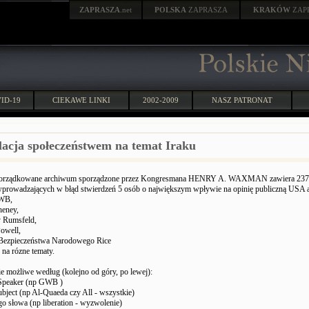
ZAPRASZA
.net
POLSKA
ZAPRASZA
KRAKÓW
ZAP
ID-19
CIEKAWE LINKI
2002-2009
NASZ PATRONAT
acja społeczeństwem na temat Iraku
orządkowane archiwum sporządzone przez Kongresmana HENRY A. WAXMAN zawiera 237
prowadzających w błąd stwierdzeń 5 osób o największym wpływie na opinię publiczną USA 
GWB,
heney,
y Rumsfeld,
Powell,
 Bezpieczeństwa Narodowego Rice
 na rózne tematy.
 możliwe według (kolejno od góry, po lewej):
Speaker (np GWB )
ubject (np Al-Quaeda czy All - wszystkie)
o słowa (np liberation - wyzwolenie)