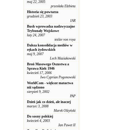
maj 22, 2005
przesłała Elzbieta
Historia się powtarza
grudzień 23, 2003
IAR
Bush wprowadza nadzwyczajne
Trybunały Wojskowe
luty 24, 2007
tezlav von roya
Dalsza konsolidacja mediów w
rękach żydowskich
maj 9, 2007
Lech Maziakowski
Broń Masowego Oszustwa a
Sprawa Kielc 1946
kwiecień 17, 2006
Iwo Cyprian Pogonowski
WorldCom - większe matactwa
niż sądzono
sierpień 9, 2002
PAP
Dzień jak co dzień, ale inaczej
marzec 3, 2008
Marek Olżyński
Do sosny polskiej
kwiecień 4, 2003
Jan Pawet II