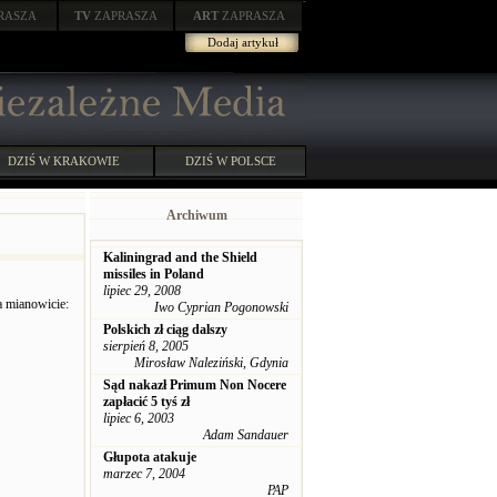
RASZA
TV
ZAPRASZA
ART
ZAPRASZA
Dodaj artykuł
DZIŚ W KRAKOWIE
DZIŚ W POLSCE
Archiwum
Kaliningrad and the Shield
missiles in Poland
lipiec 29, 2008
a mianowicie:
Iwo Cyprian Pogonowski
Polskich zł ciąg dalszy
sierpień 8, 2005
Mirosław Naleziński, Gdynia
Sąd nakazł Primum Non Nocere
zapłacić 5 tyś zł
lipiec 6, 2003
Adam Sandauer
Głupota atakuje
marzec 7, 2004
PAP