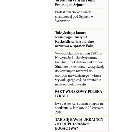
Tu jest Polska, a nie Polin!
Protest pod Sejmem!
Protest przeciwko świecy
chanukowej pod Sejmem w
Warszawie.
Toksykologia kontra
wirusologia: Instytut
Rockefellera i kryminalne
oszustwo w sprawie Polio
Wybuch choroby w roku 1907, w
Nowym Jorku dał dyrektorowi
Instytutu Rockefellera, doktorowi
Simonowi Flexnerowi, złotą okazję
do wysunięcia roszczeń do
odkrycia niewidzialnego “wirusa”
wywołującego coś, co arbitralnie
nazwano poliomyelitis.
PAKT WOJSKOWY POLSKA -
IZRAEL.
Ewa Jasiewicz,Yonatan Shapira na
spotkaniu w Krakowie 22 czerwca
2010
TAK SIĘ BAWIĄ UKRAIŃCY
- KORUPCJA źródłem
BOGACTWA?