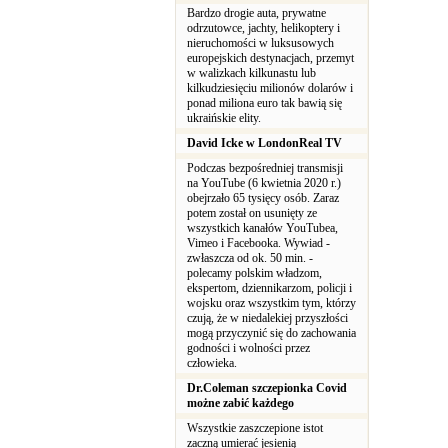
Bardzo drogie auta, prywatne
odrzutowce, jachty, helikoptery i
nieruchomości w luksusowych
europejskich destynacjach, przemyt
w walizkach kilkunastu lub
kilkudziesięciu milionów dolarów i
ponad miliona euro tak bawią się
ukraińskie elity.
David Icke w LondonReal TV
Podczas bezpośredniej transmisji
na YouTube (6 kwietnia 2020 r.)
obejrzało 65 tysięcy osób. Zaraz
potem został on usunięty ze
wszystkich kanałów YouTubea,
Vimeo i Facebooka. Wywiad -
zwłaszcza od ok. 50 min. -
polecamy polskim władzom,
ekspertom, dziennikarzom, policji i
wojsku oraz wszystkim tym, którzy
czują, że w niedalekiej przyszłości
mogą przyczynić się do zachowania
godności i wolności przez
człowieka.
Dr.Coleman szczepionka Covid
możne zabić każdego
Wszystkie zaszczepione istot
zaczną umierać jesienią