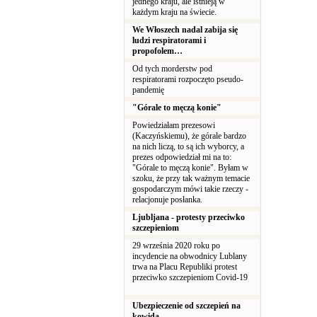
jednego kraju, ale istnieją w
każdym kraju na świecie.
We Włoszech nadal zabija się
ludzi respiratorami i
propofolem…
Od tych morderstw pod
respiratorami rozpoczęto pseudo-
pandemię
"Górale to męczą konie"
Powiedziałam prezesowi
(Kaczyńskiemu), że górale bardzo
na nich liczą, to są ich wyborcy, a
prezes odpowiedział mi na to:
"Górale to męczą konie". Byłam w
szoku, że przy tak ważnym temacie
gospodarczym mówi takie rzeczy -
relacjonuje posłanka.
Ljubljana - protesty przeciwko
szczepieniom
29 września 2020 roku po
incydencie na obwodnicy Lublany
trwa na Placu Republiki protest
przeciwko szczepieniom Covid-19
Ubezpieczenie od szczepień na
kowida