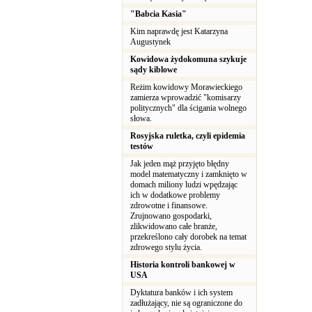
"Babcia Kasia"
Kim naprawdę jest Katarzyna
Augustynek
Kowidowa żydokomuna szykuje
sądy kiblowe
Reżim kowidowy Morawieckiego
zamierza wprowadzić "komisarzy
politycznych" dla ścigania wolnego
słowa.
Rosyjska ruletka, czyli epidemia
testów
Jak jeden mąż przyjęto błędny
model matematyczny i zamknięto w
domach miliony ludzi wpędzając
ich w dodatkowe problemy
zdrowotne i finansowe.
Zrujnowano gospodarki,
zlikwidowano całe branże,
przekreślono cały dorobek na temat
zdrowego stylu życia.
Historia kontroli bankowej w
USA
Dyktatura banków i ich system
zadłużający, nie są ograniczone do