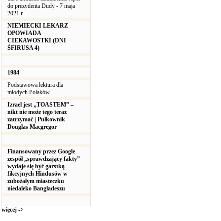
do prezydenta Dudy - 7 maja
2021 r.
NIEMIECKI LEKARZ
OPOWIADA
CIEKAWOSTKI (DNI
ŚFIRUSA 4)
1984
Podstawowa lektura dla
młodych Polaków
Izrael jest „TOASTEM” –
nikt nie może tego teraz
zatrzymać | Pułkownik
Douglas Macgregor
Finansowany przez Google
zespół „sprawdzający fakty”
wydaje się być garstką
fikcyjnych Hindusów w
zubożałym miasteczku
niedaleko Bangladeszu
więcej ->