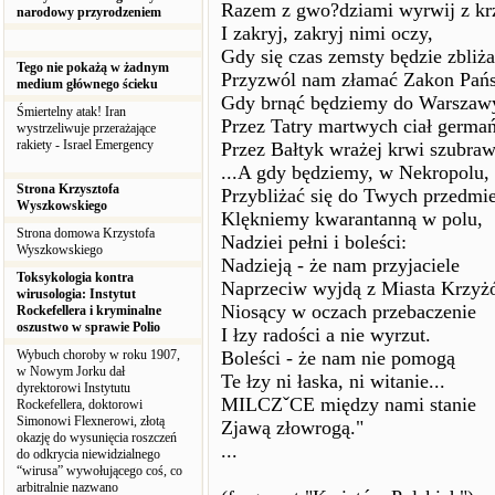
Razem z gwo?dziami wyrwij z kr
narodowy przyrodzeniem
I zakryj, zakryj nimi oczy,
Gdy się czas zemsty będzie zbliża
Tego nie pokażą w żadnym
Przyzwól nam złamać Zakon Pańs
medium głównego ścieku
Gdy brnąć będziemy do Warszaw
Śmiertelny atak! Iran
Przez Tatry martwych ciał germań
wystrzeliwuje przerażające
rakiety - Israel Emergency
Przez Bałtyk wrażej krwi szubraw
...A gdy będziemy, w Nekropolu,
Strona Krzysztofa
Przybliżać się do Twych przedmie
Wyszkowskiego
Klękniemy kwarantanną w polu,
Strona domowa Krzystofa
Nadziei pełni i boleści:
Wyszkowskiego
Nadzieją - że nam przyjaciele
Toksykologia kontra
Naprzeciw wyjdą z Miasta Krzyż
wirusologia: Instytut
Niosący w oczach przebaczenie
Rockefellera i kryminalne
oszustwo w sprawie Polio
I łzy radości a nie wyrzut.
Wybuch choroby w roku 1907,
Boleści - że nam nie pomogą
w Nowym Jorku dał
Te łzy ni łaska, ni witanie...
dyrektorowi Instytutu
MILCZˇCE między nami stanie
Rockefellera, doktorowi
Simonowi Flexnerowi, złotą
Zjawą złowrogą."
okazję do wysunięcia roszczeń
...
do odkrycia niewidzialnego
“wirusa” wywołującego coś, co
arbitralnie nazwano