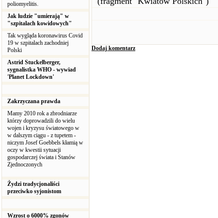
(fragment "Kwiatów Polskich")
poliomyelitis.
Jak ludzie "umierają" w
"szpitalach kowidowych"
Tak wygląda koronawirus Covid
19 w szpitalach zachodniej
Dodaj komentarz
Polski
Astrid Stuckelberger,
sygnalistka WHO - wywiad
'Planet Lockdown'
Zakrzyczana prawda
Mamy 2010 rok a zbrodniarze
którzy doprowadzili do wielu
wojen i kryzysu światowego w
w dalszym ciągu - z tupetem -
niczym Josef Goebbels kłamią w
oczy w kwestii sytuacji
gospodarczej świata i Stanów
Zjednoczonych
Żydzi tradycjonaliści
przeciwko syjonistom
Wzrost o 6000% zgonów