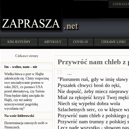
ZAPRASZ
KIM JESTEŚMY
ARTYKUŁY
COVID-19
CIEKAWE LINKI
Ciekawe strony
Przywróć nam chleb z p
Im – wolno, nam – nie
...
Wielka bitwa o port w Hajfie
zakończyła się. Chiny rozpoczną
"Piorunem ruń, gdy w imię sławy
swe zawiadywanie portem w
Pyszałek chwyci broń do ręki,
roku 2021, co postawi USA
Nie dopuść, żeby miecz nieprawy
przed alternatywą, czy Szósta
Flota będzie dalej zawijała do
Miał za rękojeść krzyż Twej męki
Hajfy, czy też należy
Niech się wypełni dobra wola
urzeczywistnić pogróżkę
wycofania się?
Szlachetnych serc, co w klęsce wz
Przywróć nam chleb z polskiego p
Na wzór hitlerowski
Przywróć nam trumny z polskiej 
Eksterminacja starszych osób w
Lecz nade wszystko - słowom na
Niemczech.