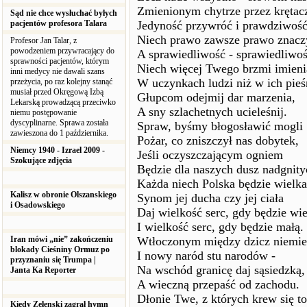
Zmienionym chytrze przez krętac
Sąd nie chce wysłuchać byłych
pacjentów profesora Talara
Jedyność przywróć i prawdziwość
Niech prawo zawsze prawo znacz
Profesor Jan Talar, z
powodzeniem przywracający do
A sprawiedliwość - sprawiedliwoś
sprawności pacjentów, którym
Niech więcej Twego brzmi imieni
inni medycy nie dawali szans
W uczynkach ludzi niż w ich pieś
przeżycia, po raz kolejny stanąć
musiał przed Okręgową Izbą
Głupcom odejmij dar marzenia,
Lekarską prowadzącą przeciwko
A sny szlachetnych ucieleśnij.
niemu postępowanie
dyscyplinarne. Sprawa została
Spraw, byśmy błogosławić mogli
zawieszona do 1 października.
Pożar, co zniszczył nas dobytek,
Niemcy 1940 - Izrael 2009 -
Jeśli oczyszczającym ogniem
Szokujące zdjęcia
Będzie dla naszych dusz nadgnity
Każda niech Polska będzie wielka
Kalisz w obronie Olszanskiego
Synom jej ducha czy jej ciała
i Osadowskiego
Daj wielkość serc, gdy będzie wie
I wielkość serc, gdy będzie małą.
Iran mówi „nie” zakończeniu
Wtłoczonym między dzicz niemi
blokady Cieśniny Ormuz po
I nowy naród stu narodów -
przyznaniu się Trumpa |
Na wschód granicę daj sąsiedzką,
Janta Ka Reporter
A wieczną przepaść od zachodu.
Dłonie Twe, z których krew się to
Kiedy Zełenski zagrał hymn