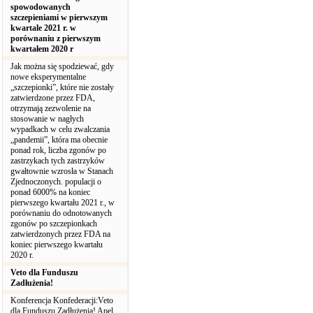
spowodowanych
szczepieniami w pierwszym
kwartale 2021 r. w
porównaniu z pierwszym
kwartałem 2020 r
Jak można się spodziewać, gdy
nowe eksperymentalne
„szczepionki”, które nie zostały
zatwierdzone przez FDA,
otrzymają zezwolenie na
stosowanie w nagłych
wypadkach w celu zwalczania
„pandemii”, która ma obecnie
ponad rok, liczba zgonów po
zastrzykach tych zastrzyków
gwałtownie wzrosła w Stanach
Zjednoczonych. populacji o
ponad 6000% na koniec
pierwszego kwartału 2021 r., w
porównaniu do odnotowanych
zgonów po szczepionkach
zatwierdzonych przez FDA na
koniec pierwszego kwartału
2020 r.
Veto dla Funduszu
Zadłużenia!
Konferencja Konfederacji:Veto
dla Funduszu Zadłużenia! Apel