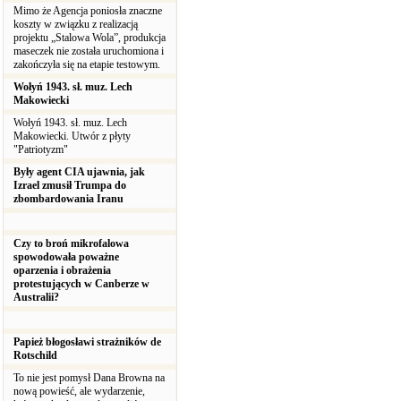
Mimo że Agencja poniosła znaczne
koszty w związku z realizacją
projektu „Stalowa Wola”, produkcja
maseczek nie została uruchomiona i
zakończyła się na etapie testowym.
Wołyń 1943. sł. muz. Lech
Makowiecki
Wołyń 1943. sł. muz. Lech
Makowiecki. Utwór z płyty
"Patriotyzm"
Były agent CIA ujawnia, jak
Izrael zmusił Trumpa do
zbombardowania Iranu
Czy to broń mikrofalowa
spowodowała poważne
oparzenia i obrażenia
protestujących w Canberze w
Australii?
Papież błogosławi strażników de
Rotschild
To nie jest pomysł Dana Browna na
nową powieść, ale wydarzenie,