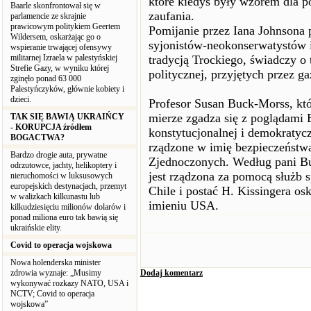
które kiedyś były wzorem dla po
Baarle skonfrontował się w
zaufania.
parlamencie ze skrajnie
prawicowym politykiem Geertem
Pomijanie przez Iana Johnsona 
Wildersem, oskarżając go o
syjonistów-neokonserwatystów i
wspieranie trwającej ofensywy
militarnej Izraela w palestyńskiej
tradycją Trockiego, świadczy o
Strefie Gazy, w wyniku której
politycznej, przyjętych przez ga
zginęło ponad 63 000
Palestyńczyków, głównie kobiety i
dzieci.
Profesor Susan Buck-Morss, któ
mierze zgadza się z poglądami 
TAK SIĘ BAWIĄ UKRAIŃCY
- KORUPCJA źródłem
konstytucjonalnej i demokratyc
BOGACTWA?
rządzone w imię bezpieczeństwa
Bardzo drogie auta, prywatne
Zjednoczonych. Według pani Bu
odrzutowce, jachty, helikoptery i
jest rządzona za pomocą służb s
nieruchomości w luksusowych
europejskich destynacjach, przemyt
Chile i postać H. Kissingera o
w walizkach kilkunastu lub
imieniu USA.
kilkudziesięciu milionów dolarów i
ponad miliona euro tak bawią się
ukraińskie elity.
Covid to operacja wojskowa
Nowa holenderska minister
zdrowia wyznaje: „Musimy
Dodaj komentarz
wykonywać rozkazy NATO, USA i
NCTV; Covid to operacja
wojskowa”