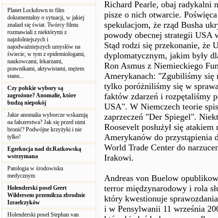
Richard Pearle, obaj radykalni 
Planet Lockdown to film
pisze o nich otwarcie. Poświęc
dokumentalny o sytuacji, w jakiej
spekulacjom, że rząd Busha ukr
znalazł się świat. Twórcy filmu
rozmawiali z niektórymi z
powody obecnej strategii USA 
najzdolniejszych i
Stąd rodzi się przekonanie, że
najodważniejszych umysłów na
świecie, w tym z epidemiologami,
dyplomatycznym, jakim były dla
naukowcami, lekarzami,
Ron Asmus z Niemieckiego Fun
prawnikami, aktywistami, mężem
Amerykanach: "Zgubiliśmy się 
stanu...
tylko poróżniliśmy się w sprawac
Czy polskie wybory są
faktów zdarzeń i rozpętaliśmy p
zagrożone? Anomalie, które
budzą niepokój
USA". W Niemczech teorie spis
Jakie anomalia wyborcze wskazują
zaprzeczeń "Der Spiegel". Niek
na fałszerstwa? Jak się przed nimi
Roosevelt posłużył się atakiem
bronić? Podwójne krzyżyki i nie
Amerykanów do przystąpienia d
tylko!
World Trade Center do narzuc
Egzekucja nad dr.Ratkowską
wstrzymana
Irakowi.
Patologia w środowisku
medycznym
Andreas von Buelow opublikowa
terror międzynarodowy i rola słu
Holenderski poseł Geert
Wildersem przemilcza zbrodnie
który kwestionuje sprawozdani
Izraelczyków
i w Pensylwanii 11 września 2
Holenderski poseł Stephan van