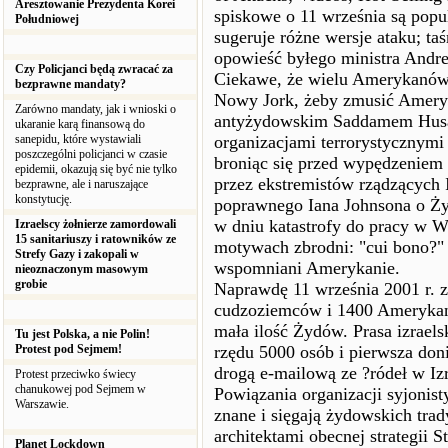
Aresztowanie Prezydenta Korei
spiskowe o 11 września są pop
Południowej
sugeruje różne wersje ataku; ta
opowieść byłego ministra Andr
Czy Policjanci będą zwracać za
Ciekawe, że wielu Amerykanów u
bezprawne mandaty?
Nowy Jork, żeby zmusić Ameryk
Zarówno mandaty, jak i wnioski o
antyżydowskim Saddamem Husajn
ukaranie karą finansową do
sanepidu, które wystawiali
organizacjami terrorystycznymi
poszczególni policjanci w czasie
broniąc się przed wypędzeniem z
epidemii, okazują się być nie tylko
przez ekstremistów rządzących 
bezprawne, ale i naruszające
konstytucję.
poprawnego Iana Johnsona o Żyd
w dniu katastrofy do pracy w Wo
Izraelscy żołnierze zamordowali
15 sanitariuszy i ratowników ze
motywach zbrodni: "cui bono?"
Strefy Gazy i zakopali w
wspomniani Amerykanie.
nieoznaczonym masowym
grobie
Naprawdę 11 września 2001 r. 
cudzoziemców i 1400 Amerykanó
mała ilość Żydów. Prasa izraels
Tu jest Polska, a nie Polin!
Protest pod Sejmem!
rzędu 5000 osób i pierwsza don
drogą e-mailową ze ?ródeł w Izr
Protest przeciwko świecy
chanukowej pod Sejmem w
Powiązania organizacji syjonis
Warszawie.
znane i sięgają żydowskich trad
architektami obecnej strategii
Planet Lockdown