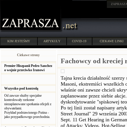
ZAPRASZ
KIM JESTEŚMY
ARTYKUŁY
COVID-19
CIEKAWE LINKI
Ciekawe strony
Fachowcy od kreciej 
Premier Hiszpanii Pedro Sanchez
o wojnie przeciwko Iranowi
Tajna krecia działalność szerzy
Masoni, ekstremiści wszelkich od
Wszystko pod kontrolą
właśnie oni zawsze chcieli ukry
zaplanowane przez siebie akcje
Od zawsze służby specjalne
kontrolowały rzekome
dyskredytowanie "spiskowej teor
niezaplanowane spotkania oficjeli z
Po tej linii został napisany ar
obywatelami.
Przykład podstawionego Putina -
Street Journal" 29 września 200
jako przypadkowego przechodnia.
Sept. 11 Get Hearing in Germany
of Attacks; Videos, Hot-Selling