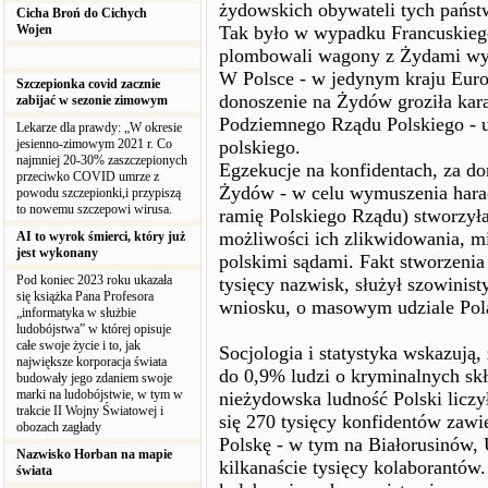
żydowskich obywateli tych państ
Cicha Broń do Cichych
Wojen
Tak było w wypadku Francuskiego
plombowali wagony z Żydami w
W Polsce - w jedynym kraju Euro
Szczepionka covid zacznie
donoszenie na Żydów groziła kara
zabijać w sezonie zimowym
Podziemnego Rządu Polskiego - 
Lekarze dla prawdy: „W okresie
jesienno-zimowym 2021 r. Co
polskiego.
najmniej 20-30% zaszczepionych
Egzekucje na konfidentach, za d
przeciwko COVID umrze z
Żydów - w celu wymuszenia hara
powodu szczepionki,i przypiszą
to nowemu szczepowi wirusa.
ramię Polskiego Rządu) stworzyła 
możliwości ich zlikwidowania, m
AI to wyrok śmierci, który już
jest wykonany
polskimi sądami. Fakt stworzenia ta
Pod koniec 2023 roku ukazała
tysięcy nazwisk, służył szowinist
się książka Pana Profesora
wniosku, o masowym udziale Po
„informatyka w służbie
ludobójstwa” w której opisuje
całe swoje życie i to, jak
Socjologia i statystyka wskazują,
największe korporacja świata
do 0,9% ludzi o kryminalnych sk
budowały jego zdaniem swoje
marki na ludobójstwie, w tym w
nieżydowska ludność Polski liczy
trakcie II Wojny Światowej i
się 270 tysięcy konfidentów zawi
obozach zagłady
Polskę - w tym na Białorusinów,
Nazwisko Horban na mapie
kilkanaście tysięcy kolaborantów
świata