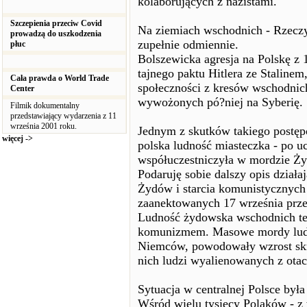
kolaborujących z nazistami.
Szczepienia przeciw Covid
Na ziemiach wschodnich - Rzeczyp
prowadzą do uszkodzenia
zupełnie odmiennie.
płuc
Bolszewicka agresja na Polskę z
tajnego paktu Hitlera ze Staline
Cała prawda o World Trade
społeczności z kresów wschodnich
Center
wywożonych pó?niej na Syberię.
Filmik dokumentalny
przedstawiający wydarzenia z 11
września 2001 roku.
Jednym z skutków takiego postęp
więcej ->
polska ludność miasteczka - po 
współuczestniczyła w mordzie Ż
Podaruję sobie dalszy opis dział
Żydów i starcia komunistycznych
zaanektowanych 17 września prze
Ludność żydowska wschodnich ter
komunizmem. Masowe mordy ludn
Niemców, powodowały wzrost skr
nich ludzi wyalienowanych z otac
Sytuacja w centralnej Polsce był
Wśród wielu tysięcy Polaków - z