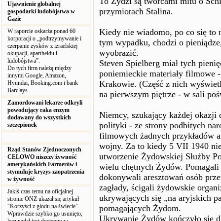
To Żydzi są twórcami mitu o Schi
Ujawnienie globalnej
przymiotach Stalina.
gospodarki ludobójstwa w
Gazie
Kiedy nie wiadomo, po co się to 
W raporcie oskarża ponad 60
korporacji o „podtrzymywanie i
tym wypadku, chodzi o pieniądze,
czerpanie zysków z izraelskiej
wyobrazić.
okupacji, apartheidu i
ludobójstwa”.
Steven Spielberg miał tych pieni
Do tych firm należą między
poniemieckie materiały filmowe
innymi Google, Amazon,
Krakowie. (Część z nich wyświet
Hyundai, Booking.com i bank
Barclays.
na pierwszym piętrze - w sali po
Zamordowani lekarze odkryli
powodujący raka enzym
Niemcy, szukający każdej okazji
dodawany do wszystkich
polityki - ze strony podbitych na
szczepionek
filmowych żadnych przykładów a
wojny. Za to kiedy 5 VII 1940 ni
Rząd Stanów Zjednoczonych
utworzenie Żydowskiej Służby Por
CELOWO niszczy żywność
amerykańskich Farmerów i
wielu chętnych Żydów. Pomagali o
stymuluje kryzys zaopatrzenia
dokonywali aresztowań osób prze
w żywność
zagłady, ścigali żydowskie organ
Jakiś czas temu na oficjalnej
ukrywających się „na aryjskich p
stronie ONZ ukazał się artykuł
"Korzyści z głodu na świecie".
pomagających Żydom.
Wprawdzie szybko go usunięto,
Ukrywanie Żydów kończyło się d