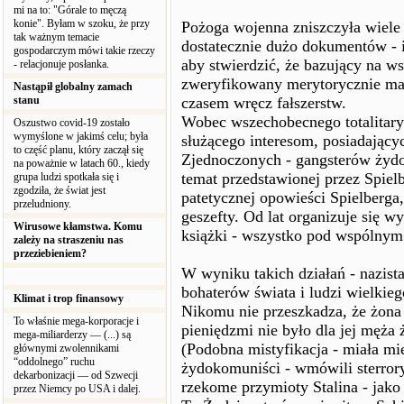
mi na to: "Górale to męczą
konie". Byłam w szoku, że przy
Pożoga wojenna zniszczyła wiele
tak ważnym temacie
dostatecznie dużo dokumentów - 
gospodarczym mówi takie rzeczy
aby stwierdzić, że bazujący na w
- relacjonuje posłanka.
zweryfikowany merytorycznie mate
Nastąpił globalny zamach
stanu
czasem wręcz fałszerstw.
Wobec wszechobecnego totalitary
Oszustwo covid-19 zostało
wymyślone w jakimś celu; była
służącego interesom, posiadają
to część planu, który zaczął się
Zjednoczonych - gangsterów żydow
na poważnie w latach 60., kiedy
temat przedstawionej przez Spiel
grupa ludzi spotkała się i
zgodziła, że świat jest
patetycznej opowieści Spielberga, 
przeludniony.
geszefty. Od lat organizuje się wy
Wirusowe kłamstwa. Komu
książki - wszystko pod wspólnym 
zależy na straszeniu nas
przeziebieniem?
W wyniku takich działań - nazist
bohaterów świata i ludzi wielkie
Klimat i trop finansowy
Nikomu nie przeszkadza, że żona p
To właśnie mega-korporacje i
pieniędzmi nie było dla jej męża 
mega-miliarderzy — (...) są
(Podobna mistyfikacja - miała mie
głównymi zwolennikami
“oddolnego” ruchu
żydokomuniści - wmówili sterro
dekarbonizacji — od Szwecji
rzekome przymioty Stalina - jako
przez Niemcy po USA i dalej.