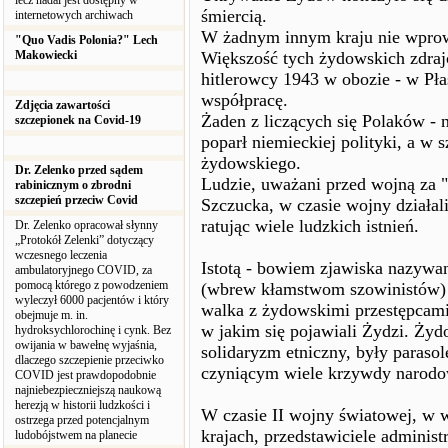
lecz nadal jest dostępny w
śmiercią.
internetowych archiwach
W żadnym innym kraju nie wprow
"Quo Vadis Polonia?" Lech
Makowiecki
Większość tych żydowskich zdraj
hitlerowcy 1943 w obozie - w Pła
współpracę.
Zdjęcia zawartości
Żaden z liczących się Polaków - 
szczepionek na Covid-19
poparł niemieckiej polityki, a w 
żydowskiego.
Dr. Zelenko przed sądem
Ludzie, uważani przed wojną za "
rabinicznym o zbrodni
szczepień przeciw Covid
Szczucka, w czasie wojny działa
ratując wiele ludzkich istnień.
Dr. Zelenko opracował słynny
„Protokół Zelenki” dotyczący
wczesnego leczenia
Istotą - bowiem zjawiska nazywa
ambulatoryjnego COVID, za
pomocą którego z powodzeniem
(wbrew kłamstwom szowinistów) 
wyleczył 6000 pacjentów i który
walka z żydowskimi przestępcami,
obejmuje m. in.
w jakim się pojawiali Żydzi. Żydo
hydroksychlorochinę i cynk. Bez
owijania w bawełnę wyjaśnia,
solidaryzm etniczny, były paraso
dlaczego szczepienie przeciwko
czyniącym wiele krzywdy narod
COVID jest prawdopodobnie
najniebezpieczniejszą naukową
herezją w historii ludzkości i
W czasie II wojny światowej, w 
ostrzega przed potencjalnym
krajach, przedstawiciele administ
ludobójstwem na planecie