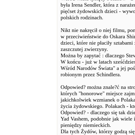
była Irena Sendler, która z nara
pięćset żydowskich dzieci - wywo
polskich rodzinach.
Nikt nie nakręcił o niej filmu, 
w przeciwieństwie do Oskara Shin
dzieci, które nie płaciły sztabam
zaszczutej zwierzyny.
Można by zapytać : dlaczego Stev
W końcu - już w latach sześćdzie
Wśród Narodów Świata" a jej poś
robionym przez Schindlera.
Odpowied? można znale?ć na str
których "honorowe" miejsce zajmu
jakichkolwiek wzmianek o Polaka
życia żydowskiego. Polakach - kt
Odpowied? - dlaczego się tak dziej
Yad Vashem, podobnie jak wiele iz
pieniędzy niemieckich.
Dla tych Żydów, którzy godzą się 