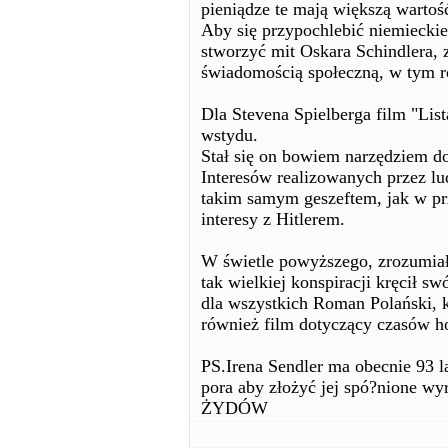
pieniądze te mają większą wartość
Aby się przypochlebić niemiecki
stworzyć mit Oskara Schindlera, 
świadomością społeczną, w tym 
Dla Stevena Spielberga film "Lis
wstydu.
Stał się on bowiem narzędziem d
Interesów realizowanych przez lud
takim samym geszeftem, jak w pr
interesy z Hitlerem.
W świetle powyższego, zrozumiały
tak wielkiej konspiracji kręcił s
dla wszystkich Roman Polański, 
również film dotyczący czasów hol
PS.Irena Sendler ma obecnie 93 l
pora aby złożyć jej spó?nione 
ŻYDÓW