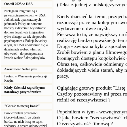
(Tekst z jednej z polskojęzycznyc
Orwell 2025 w USA
Nielegalni imigranci są z
pewnością problemem w USA.
Kiedy dziesięć lat temu, przyjec
Jednak atak opancerzonych
rozpocząć pracę na kolejnym sw
jednostek Policji na samotne
wydarzeniem dwie myśli.
kobiety z dziećmi i wysadzanie
domów legalnych imigrantów
Pierwsza to ta, że największy na 
tylko dlatego, że tak się podoba
realizację bardzo poważnego tema
psychopatom z Policji świadczy
o tym, że USA upodobniło się w
Druga - związana była z sposobe
działaniach wobec własnych
Zrobił bowiem z planu filmowego 
obywateli - do postępowania
broniących dostępu kogokolwiek 
Izraela wobec Palestyńczyków.
Obraz ten, całkowicie odmienny 
Aresztować Netanjahu
dokładających wielu starań, ab
pracy.
Protest w Warszawie po decyzji
Rządu.
Oglądając gotowy produkt "Listę 
Kiedy Zełenski zagrał hymn
narodowy przyrodzeniem
Czyżby pozostawiony mi przez rod
różnił od rzeczywistości ?
"Górale to męczą konie"
Popełniłem w tym - wewnętrznym 
Powiedziałam prezesowi
O jaką bowiem "rzeczywistość" c
(Kaczyńskiemu), że górale
bardzo na nich liczą, to są ich
O rzeczywistość filmową ?
wyborcy, a prezes odpowiedział