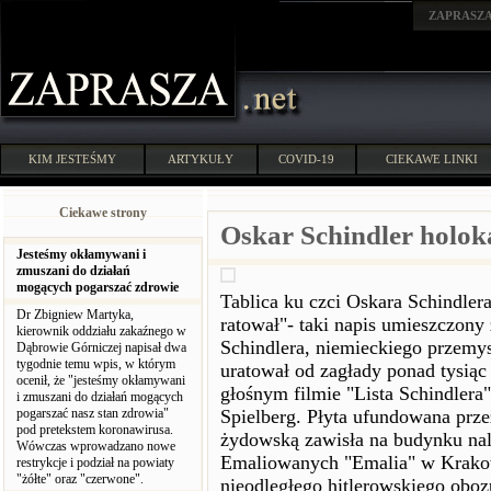
ZAPRASZ
KIM JESTEŚMY
ARTYKUŁY
COVID-19
CIEKAWE LINKI
Ciekawe strony
Oskar Schindler holok
Jesteśmy okłamywani i
zmuszani do działań
mogących pogarszać zdrowie
Tablica ku czci Oskara Schindlera
Dr Zbigniew Martyka,
ratował"- taki napis umieszczony 
kierownik oddziału zakaźnego w
Schindlera, niemieckiego przemy
Dąbrowie Górniczej napisał dwa
tygodnie temu wpis, w którym
uratował od zagłady ponad tysią
ocenił, że "jesteśmy okłamywani
głośnym filmie "Lista Schindlera
i zmuszani do działań mogących
pogarszać nasz stan zdrowia"
Spielberg. Płyta ufundowana prz
pod pretekstem koronawirusa.
żydowską zawisła na budynku nal
Wówczas wprowadzano nowe
Emaliowanych "Emalia" w Krakow
restrykcje i podział na powiaty
"żółte" oraz "czerwone".
nieodległego hitlerowskiego oboz