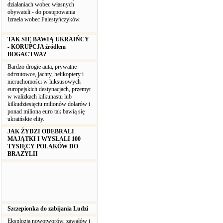
działaniach wobec własnych
obywateli - do postępowania
Izraela wobec Palestyńczyków.
TAK SIĘ BAWIĄ UKRAIŃCY
- KORUPCJA źródłem
BOGACTWA?
Bardzo drogie auta, prywatne
odrzutowce, jachty, helikoptery i
nieruchomości w luksusowych
europejskich destynacjach, przemyt
w walizkach kilkunastu lub
kilkudziesięciu milionów dolarów i
ponad miliona euro tak bawią się
ukraińskie elity.
JAK ŻYDZI ODEBRALI
MAJĄTKI I WYSŁALI 100
TYSIĘCY POLAKÓW DO
BRAZYLII
Szczepionka do zabijania Ludzi
Eksplozja nowotworów, zawałów i