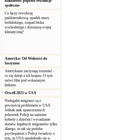
bankierów poprzez rewolucje
społeczne
Co łączy rewolucję
październikową, upadek muru
berlińskiego, rozpad bloku
wschodniego i dzisiejszą wojnę
klimatyczną?
Ameryka: Od Wolności do
faszyzmu
Amerykanie zaczynają rozumieć -
co się dzieje z ich krajem. O tym
mówi film pod wskazanym
linkiem.
Orwell 2025 w USA
Nielegalni imigranci są z
pewnością problemem w USA.
Jednak atak opancerzonych
jednostek Policji na samotne
kobiety z dziećmi i wysadzanie
domów legalnych imigrantów tylko
dlatego, że tak się podoba
psychopatom z Policji świadczy o
tym, że USA upodobniło się w