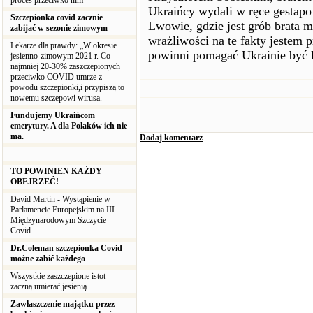
proces przeciwko nim
Ukraińcy wydali w ręce gestapo
Szczepionka covid zacznie
Lwowie, gdzie jest grób brata 
zabijać w sezonie zimowym
wrażliwości na te fakty jestem 
Lekarze dla prawdy: „W okresie
powinni pomagać Ukrainie być
jesienno-zimowym 2021 r. Co
najmniej 20-30% zaszczepionych
przeciwko COVID umrze z
powodu szczepionki,i przypiszą to
nowemu szczepowi wirusa.
Fundujemy Ukraińcom
emerytury. A dla Polaków ich nie
ma.
Dodaj komentarz
TO POWINIEN KAŻDY
OBEJRZEĆ!
David Martin - Wystąpienie w
Parlamencie Europejskim na III
Międzynarodowym Szczycie
Covid
Dr.Coleman szczepionka Covid
możne zabić każdego
Wszystkie zaszczepione istot
zaczną umierać jesienią
Zawłaszczenie majątku przez