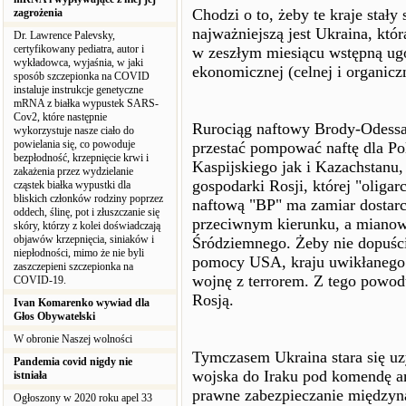
Chodzi o to, żeby te kraje stały
zagrożenia
najważniejszą jest Ukraina, któ
Dr. Lawrence Palevsky,
certyfikowany pediatra, autor i
w zeszłym miesiącu wstępną ugo
wykładowca, wyjaśnia, w jaki
ekonomicznej (celnej i organiczn
sposób szczepionka na COVID
instaluje instrukcje genetyczne
mRNA z białka wypustek SARS-
Cov2, które następnie
Rurociąg naftowy Brody-Odess
wykorzystuje nasze ciało do
powielania się, co powoduje
przestać pompować naftę dla Po
bezpłodność, krzepnięcie krwi i
Kaspijskiego jak i Kazachstanu,
zakażenia przez wydzielanie
gospodarki Rosji, której "oliga
cząstek białka wypustki dla
bliskich członków rodziny poprzez
naftową "BP" ma zamiar dostarc
oddech, ślinę, pot i złuszczanie się
przeciwnym kierunku, a mianow
skóry, którzy z kolei doświadczają
objawów krzepnięcia, siniaków i
Śródziemnego. Żeby nie dopuści
niepłodności, mimo że nie byli
pomocy USA, kraju uwikłanego 
zaszczepieni szczepionka na
wojnę z terrorem. Z tego powod
COVID-19.
Rosją.
Ivan Komarenko wywiad dla
Głos Obywatelski
W obronie Naszej wolności
Tymczasem Ukraina stara się u
Pandemia covid nigdy nie
wojska do Iraku pod komendę a
istniała
prawne zabezpieczanie międzyn
Ogłoszony w 2020 roku apel 33