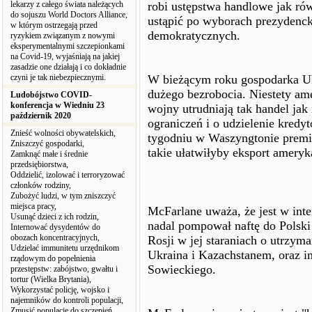
lekarzy z całego świata należących
robi ustępstwa handlowe jak ró
do sojuszu World Doctors Alliance,
ustąpić po wyborach prezydenc
w którym ostrzegają przed
demokratycznych.
ryzykiem związanym z nowymi
eksperymentalnymi szczepionkami
na Covid-19, wyjaśniają na jakiej
zasadzie one działają i co dokładnie
czyni je tak niebezpiecznymi.
W bieżącym roku gospodarka Uk
dużego bezrobocia. Niestety am
Ludobójstwo COVID-
konferencja w Wiedniu 23
wojny utrudniają tak handel jak 
październik 2020
ograniczeń i o udzielenie kredy
Znieść wolności obywatelskich,
tygodniu w Waszyngtonie premi
Zniszczyć gospodarki,
takie ułatwiłyby eksport ameryk
Zamknąć małe i średnie
przedsiębiorstwa,
Oddzielić, izolować i terroryzować
członków rodziny,
Zubożyć ludzi, w tym zniszczyć
miejsca pracy,
McFarlane uważa, że jest w int
Usunąć dzieci z ich rodzin,
nadal pompował naftę do Polski 
Internować dysydentów do
obozach koncentracyjnych,
Rosji w jej staraniach o utrzyma
Udzielać immunitetu urzędnikom
Ukraina i Kazachstanem, oraz 
rządowym do popełnienia
Sowieckiego.
przestępstw: zabójstwo, gwałtu i
tortur (Wielka Brytania),
Wykorzystać policję, wojsko i
najemników do kontroli populacji,
Zmusić populacje do szczepień