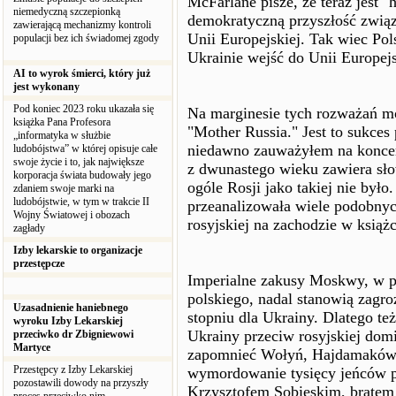
McFarlane pisze, że teraz jest 
niemedyczną szczepionką
demokratyczną przyszłość związ
zawierającą mechanizmy kontroli
Unii Europejskiej. Tak wiec Po
populacji bez ich świadomej zgody
Ukrainie wejść do Unii Europej
AI to wyrok śmierci, który już
jest wykonany
Pod koniec 2023 roku ukazała się
Na marginesie tych rozważań m
książka Pana Profesora
"Mother Russia." Jest to sukces 
„informatyka w służbie
niedawno zauważyłem na koncerc
ludobójstwa” w której opisuje całe
swoje życie i to, jak największe
z dwunastego wieku zawiera sło
korporacja świata budowały jego
ogóle Rosji jako takiej nie był
zdaniem swoje marki na
ludobójstwie, w tym w trakcie II
przeanalizowała wiele podobny
Wojny Światowej i obozach
rosyjskiej na zachodzie w ksią
zagłady
Izby lekarskie to organizacje
przestępcze
Imperialne zakusy Moskwy, w pr
polskiego, nadal stanowią zagro
Uzasadnienie haniebnego
stopniu dla Ukrainy. Dlatego te
wyroku Izby Lekarskiej
Ukrainy przeciw rosyjskiej dom
przeciwko dr Zbigniewowi
Martyce
zapomnieć Wołyń, Hajdamaków, 
Przestępcy z Izby Lekarskiej
wymordowanie tysięcy jeńców p
pozostawili dowody na przyszły
Krzysztofem Sobieskim, bratem