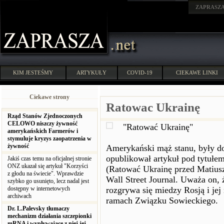
ZAPRASZ
KIM JESTEŚMY
ARTYKUŁY
COVID-19
CIEKAWE LINKI
Ciekawe strony
Ratowac Ukrainę
Rząd Stanów Zjednoczonych
CELOWO niszczy żywność
"Ratować Ukrainę"
amerykańskich Farmerów i
stymuluje kryzys zaopatrzenia w
żywność
Amerykański mąż stanu, były d
opublikował artykuł pod tytułe
Jakiś czas temu na oficjalnej stronie
ONZ ukazał się artykuł "Korzyści
(Ratować Ukrainę przed Matiusz
z głodu na świecie". Wprawdzie
Wall Street Journal. Uważa on,
szybko go usunięto, lecz nadal jest
dostępny w internetowych
rozgrywa się miedzy Rosją i je
archiwach
ramach Związku Sowieckiego.
Dr. L.Palevsky tłumaczy
mechanizm działania szczepionki
mRNA i wypływające z niej jej