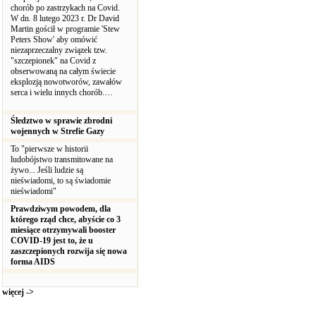
chorób po zastrzykach na Covid.
W dn. 8 lutego 2023 r. Dr David
Martin gościł w programie 'Stew
Peters Show' aby omówić
niezaprzeczalny związek tzw.
"szczepionek" na Covid z
obserwowaną na całym świecie
eksplozją nowotworów, zawałów
serca i wielu innych chorób.…
Śledztwo w sprawie zbrodni
wojennych w Strefie Gazy
To "pierwsze w historii
ludobójstwo transmitowane na
żywo... Jeśli ludzie są
nieświadomi, to są świadomie
nieświadomi"
Prawdziwym powodem, dla
którego rząd chce, abyście co 3
miesiące otrzymywali booster
COVID-19 jest to, że u
zaszczepionych rozwija się nowa
forma AIDS
więcej ->