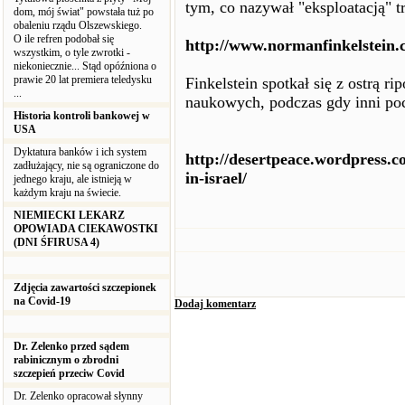
tym, co nazywał "eksploatacją" t
dom, mój świat" powstała tuż po
obaleniu rządu Olszewskiego.
O ile refren podobał się
http://www.normanfinkelstein
wszystkim, o tyle zwrotki -
niekoniecznie... Stąd opóźniona o
prawie 20 lat premiera teledysku
Finkelstein spotkał się z ostrą r
...
naukowych, podczas gdy inni poc
Historia kontroli bankowej w
USA
Dyktatura banków i ich system
http://desertpeace.wordpress.c
zadłużający, nie są ograniczone do
in-israel/
jednego kraju, ale istnieją w
każdym kraju na świecie.
NIEMIECKI LEKARZ
OPOWIADA CIEKAWOSTKI
(DNI ŚFIRUSA 4)
Zdjęcia zawartości szczepionek
na Covid-19
Dodaj komentarz
Dr. Zelenko przed sądem
rabinicznym o zbrodni
szczepień przeciw Covid
Dr. Zelenko opracował słynny