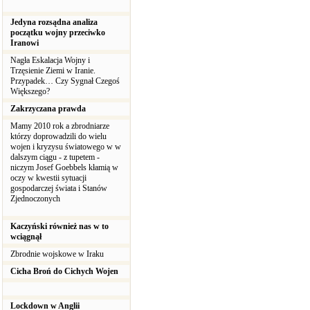
Jedyna rozsądna analiza
początku wojny przeciwko
Iranowi
Nagła Eskalacja Wojny i
Trzęsienie Ziemi w Iranie.
Przypadek… Czy Sygnał Czegoś
Większego?
Zakrzyczana prawda
Mamy 2010 rok a zbrodniarze
którzy doprowadzili do wielu
wojen i kryzysu światowego w w
dalszym ciągu - z tupetem -
niczym Josef Goebbels kłamią w
oczy w kwestii sytuacji
gospodarczej świata i Stanów
Zjednoczonych
Kaczyński również nas w to
wciągnął
Zbrodnie wojskowe w Iraku
Cicha Broń do Cichych Wojen
Lockdown w Anglii