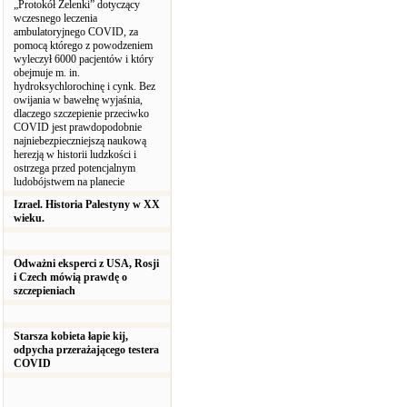
„Protokół Zelenki” dotyczący
wczesnego leczenia
ambulatoryjnego COVID, za
pomocą którego z powodzeniem
wyleczył 6000 pacjentów i który
obejmuje m. in.
hydroksychlorochinę i cynk. Bez
owijania w bawełnę wyjaśnia,
dlaczego szczepienie przeciwko
COVID jest prawdopodobnie
najniebezpieczniejszą naukową
herezją w historii ludzkości i
ostrzega przed potencjalnym
ludobójstwem na planecie
Izrael. Historia Palestyny w XX
wieku.
Odważni eksperci z USA, Rosji
i Czech mówią prawdę o
szczepieniach
Starsza kobieta łapie kij,
odpycha przerażającego testera
COVID