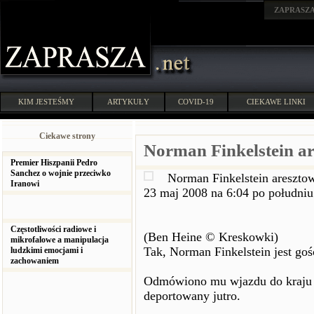
ZAPRASZ
KIM JESTEŚMY
ARTYKUŁY
COVID-19
CIEKAWE LINKI
Ciekawe strony
Norman Finkelstein ar
Premier Hiszpanii Pedro
Sanchez o wojnie przeciwko
Norman Finkelstein areszto
Iranowi
23 maj 2008 na 6:04 po południu
Częstotliwości radiowe i
(Ben Heine © Kreskowki)
mikrofalowe a manipulacja
Tak, Norman Finkelstein jest go
ludzkimi emocjami i
zachowaniem
Odmówiono mu wjazdu do kraju te
deportowany jutro.