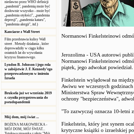
niedawno przez WHO definicji
„pandemii”, pandemią może być
dosłownie wszystko - może być
„pandemia otyłości”, „pandemia
depresji”, „pandemia kataru”,
"pandemia alergii", itd.)
Kanciarze z Wall Street
Normanowi Finkelsteinowi odmó
Film przedstawia kulisy Wall
street . Metody działania , które
doprowadziły w ciągu kilku
ostatnich lat do wywołania
Jerozolima - USA autorowi publik
kryzysu finansowego.
Normanowi Finkelsteinowi odmó
Lyndon B. Johnson i jego rola
piątek, jego adwokat powiedział.
w zabójstwie J. F. Kennedy’ego
przeprowadzonym w imieniu
Izraela
Finkelstein wylądował na międz
Awiwu we wczesnych godzinach p
Ministerstwa Spraw Wewnętrznyc
Bruksela już we wrześniu 2019
r. czyniła przygotrowania do
ochrony "bezpieczeństwa", adwok
pseudopandemii
"To zazwyczaj oznacza 10-letni z
Mój dom, mój świat ...
Finkelstein, który jest synem oc
BOŻENA MAKOWIECKA -
MÓJ DOM, MÓJ ŚWIAT...
krytyczne książki o izraelskiej po
Tytułowa piosenka z płyty "Mój