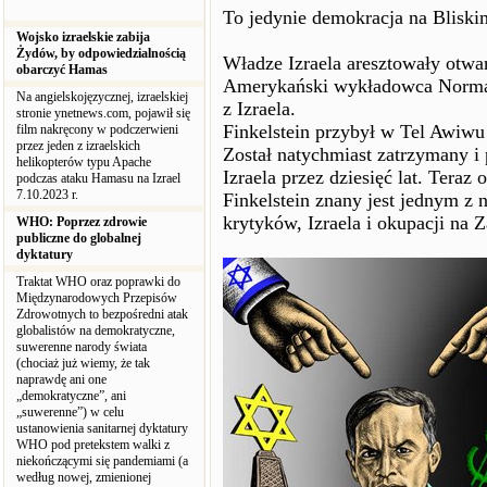
To jedynie demokracja na Blisk
Wojsko izraelskie zabija
Żydów, by odpowiedzialnością
Władze Izraela aresztowały otwa
obarczyć Hamas
Amerykański wykładowca Norman 
Na angielskojęzycznej, izraelskiej
z Izraela.
stronie ynetnews.com, pojawił się
Finkelstein przybył w Tel Awiwu
film nakręcony w podczerwieni
przez jeden z izraelskich
Został natychmiast zatrzymany i
helikopterów typu Apache
Izraela przez dziesięć lat. Teraz 
podczas ataku Hamasu na Izrael
7.10.2023 r.
Finkelstein znany jest jednym z
krytyków, Izraela i okupacji na 
WHO: Poprzez zdrowie
publiczne do globalnej
dyktatury
Traktat WHO oraz poprawki do
Międzynarodowych Przepisów
Zdrowotnych to bezpośredni atak
globalistów na demokratyczne,
suwerenne narody świata
(chociaż już wiemy, że tak
naprawdę ani one
„demokratyczne”, ani
„suwerenne”) w celu
ustanowienia sanitarnej dyktatury
WHO pod pretekstem walki z
niekończącymi się pandemiami (a
według nowej, zmienionej