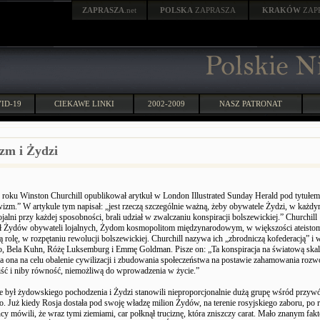
ZAPRASZA
.net
POLSKA
ZAPRASZA
KRAKÓW
ZAP
ID-19
CIEKAWE LINKI
2002-2009
NASZ PATRONAT
zm i Żydzi
roku Winston Churchill opublikował arytkuł w London Illustrated Sunday Herald pod tytułem
izm.” W artykule tym napisał: „jest rzeczą szczególnie ważną, żeby obywatele Żydzi, w każdy
jalni przy każdej sposobności, brali udział w zwalczaniu konspiracji bolszewickiej.” Churchill
ł Żydów obywateli lojalnych, Żydom kosmopolitom międzynarodowym, w większości ateistom
ą rolę, w rozpętaniu rewolucji bolszewickiej. Churchill nazywa ich „zbrodniczą kofederacją” i 
o, Bela Kuhn, Różę Luksemburg i Emmę Goldman. Pisze on: „Ta konspiracja na światową skalę
 ma ona na celu obalenie cywilizacji i zbudowania społeczeństwa na postawie zahamowania rozw
iść i niby równość, niemożliwą do wprowadzenia w życie.”
e był żydowskiego pochodzenia i Żydzi stanowili nieproporcjonalnie dużą grupę wśród przyw
o. Już kiedy Rosja dostała pod swoję władzę milion Żydów, na terenie rosyjskiego zaboru, po 
cy mówili, że wraz tymi ziemiami, car połknął truciznę, która zniszczy carat. Mało znanym fakt