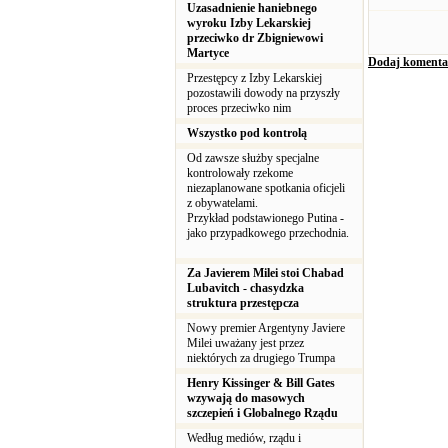
Uzasadnienie haniebnego
wyroku Izby Lekarskiej
przeciwko dr Zbigniewowi
Martyce
Dodaj komenta
Przestępcy z Izby Lekarskiej
pozostawili dowody na przyszły
proces przeciwko nim
Wszystko pod kontrolą
Od zawsze służby specjalne
kontrolowały rzekome
niezaplanowane spotkania oficjeli
z obywatelami.
Przykład podstawionego Putina -
jako przypadkowego przechodnia.
Za Javierem Milei stoi Chabad
Lubavitch - chasydzka
struktura przestępcza
Nowy premier Argentyny Javiere
Milei uważany jest przez
niektórych za drugiego Trumpa
Henry Kissinger & Bill Gates
wzywają do masowych
szczepień i Globalnego Rządu
Według mediów, rządu i