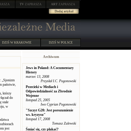
RASZA
TV
ZAPRASZA
ART
ZAPRASZA
Dodaj artykuł
DZIŚ W KRAKOWIE
DZIŚ W POLSCE
Archiwum
Jews in Poland: A Cocumentary
History
marzec 13, 2008
: „Sjonizm
Przysłał I.C. Pogonowski
m państwie,
Przecieki w Mediach i
Odpowiedzialność za Zbrodnie
, którzy
Wojenne
włączał do
listopad 25, 2005
 stale
Iwo Cyprian Pogonowski
oju, w
"Szczyt G20: Jest porozumienie
ws. kryzysu"
listopad 17, 2008
ództwa
Tomasz Zalewski
rozbiorach
em jest
Śmiać się, czy płakać?