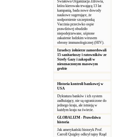
Światowa Organizacja Zdrowia,
która kierowała trwającą 13 lat
kampanią, bada nowe dowody
naukowe sugerujące, że
uodpornienie szczepionką
Vaccinia przeciwko ospie
prawdziwej obudziło
niepodejrzewane, uśpione
zakażenie ludzkim wirusem
obrony immunologicznej (HIV).
Izraelscy żołnierze zamordowali
15 sanitariuszy i ratowników ze
Strefy Gazy i zakopali w
nieoznaczonym masowym
grobie
Historia kontroli bankowej w
USA
Dyktatura banków i ich system
zadłużający, nie są ograniczone do
jednego kraju, ale istnieją w
każdym kraju na świecie.
GLOBALIZM - Prawdziwa
historia
Jak amerykański historyk Prof.
Carroll Quigley odkrył tajny Rząd