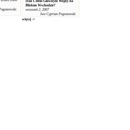
rzesień 2006
Iran Celem Głównym Wojny na
Bliskim Wschodzie?
 Pogonowski
wrzesień 2, 2007
Iwo Cyprian Pogonowski
więcej ->