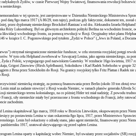
z radykalnych Żydów, w czasie Pierwszej Wojny Światowej, finansowania rewolucji bolszewick
wa nemieckiego.
morandum w tej sprawie, jest zarejestrowane w Dzienniku Niemieckiego Ministerstwa Spra
 pod datą 9go marca 1917 (A 86/29, tom tajny), podczas gdy faktycznie, dokument ten, został
śniej, przez dyplomatę niemieckiego Brockdorf-Rantzau’a od dra. Aleksandra Izraela Helphand’
anka Róży Luksemburg. Był on głównym architektem polityki Berlina na wschodnim froncie, o
a likwidacji wschodniego frontu, za pomocą rewolucji w Rosji. Oryginalny tekst planu Helphan
146 w książce I. C. Pogonowskiego pod tytułem „Żydzi w Polsce” („Jews in Poland, a Docum
wus”) otrzymał nieograniczone niemieckie fundusze, w celu storzenia rosyjskiej potęgi rewolu
atorów. W tym celu Helphand zwerbował w Szwajcarji Lenina, jako agenta niemieckiego, za po
, Żyda z Polski, występującego pod nazwiskiem Ganetsky. W rezultacie 16go kwietnia, 1917 r
kaja, Grigori Zinowiew (Hirsh Apfelbaum), Sokolnikow i Karl Radek Sobelsohn w grupie 32
ągiem z Brna przez Sztockholm do Rosji. Na granicy rosyjskiej tylko Fritz Plattan i Radek nie z
 Rosji.
eczywistnić niemiecką strategię, za pomocą finansowania przez Berlin (około 10 ton złota) rew
 Lenin miał za zadanie stowrzyć z Rosji wasala Niemiec, w ramach planów generała Alfreda Sch
osji niemieckiego terenu kolonialnego, na co póżniej Hitler też miał nadzieję. Z powodu trudno
 Francji, siły niemieckie miały być przerzucone z frontu wschodniego do Francji, żeby ratować
oncie zachodnim.
ąd Lenina skapitulował 3go marca, 1918 roku w Brześciu Litewskim, okupowanym przez Niem
miesięcy po postawieniu Lenina w stan oskarzenia 8go lipca, 1917, przez Ministerstwo Sprawie
erenskiego. Lenin był oskarżony o zdradę stanu, jako agent niemiecki, finansowany przez Niem
 pażdzierniku 1917, uratował ukrywającego się przed sądem Lenina.
rogram Lenina oparty o kapitulację wobec Niemiec, był uważany przez socjalistów (SR) rosyj