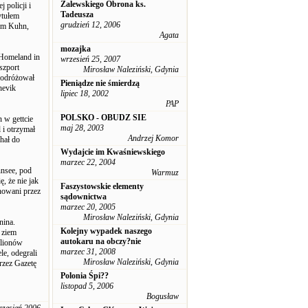
Zalewskiego Obrona ks.
 policji i
Tadeusza
ytułem
grudzień 12, 2006
iem Kuhn,
Agata
mozajka
„Homeland in
wrzesień 25, 2007
szport
Mirosław Naleziński, Gdynia
podróżował
Pieniądze nie śmierdzą
hevik
lipiec 18, 2002
PAP
POLSKO - OBUDZ SIE
 w gettcie
maj 28, 2003
i otrzymał
Andrzej Komor
hał do
Wydajcie im Kwaśniewskiego
marzec 22, 2004
nnsee, pod
Warmuz
, że nie jak
Faszystowskie elementy
inowani przez
sądownictwa
marzec 20, 2005
Mirosław Naleziński, Gdynia
nina.
Kolejny wypadek naszego
 ziem
autokaru na obczy?nie
ilionów
marzec 31, 2008
e, odegrali
Mirosław Naleziński, Gdynia
rzez Gazetę
Polonia Śpi??
listopad 5, 2006
Bogusław