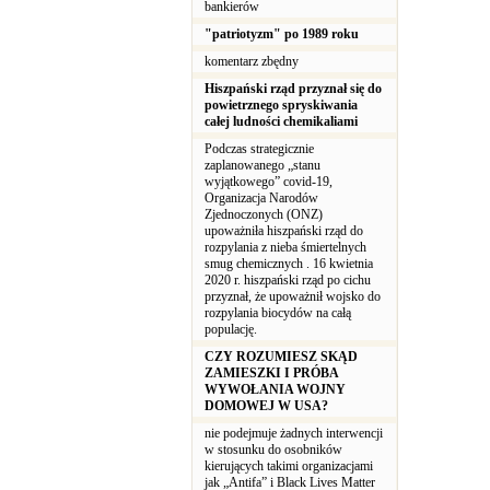
bankierów
"patriotyzm" po 1989 roku
komentarz zbędny
Hiszpański rząd przyznał się do
powietrznego spryskiwania
całej ludności chemikaliami
Podczas strategicznie
zaplanowanego „stanu
wyjątkowego” covid-19,
Organizacja Narodów
Zjednoczonych (ONZ)
upoważniła hiszpański rząd do
rozpylania z nieba śmiertelnych
smug chemicznych . 16 kwietnia
2020 r. hiszpański rząd po cichu
przyznał, że upoważnił wojsko do
rozpylania biocydów na całą
populację.
CZY ROZUMIESZ SKĄD
ZAMIESZKI I PRÓBA
WYWOŁANIA WOJNY
DOMOWEJ W USA?
nie podejmuje żadnych interwencji
w stosunku do osobników
kierujących takimi organizacjami
jak „Antifa” i Black Lives Matter