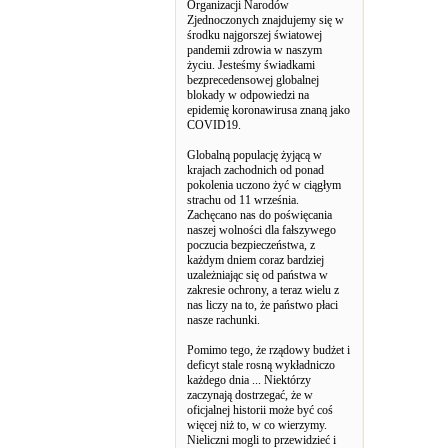
Organizacji Narodów
Zjednoczonych znajdujemy się w
środku najgorszej światowej
pandemii zdrowia w naszym
życiu. Jesteśmy świadkami
bezprecedensowej globalnej
blokady w odpowiedzi na
epidemię koronawirusa znaną jako
COVID19.
Globalną populację żyjącą w
krajach zachodnich od ponad
pokolenia uczono żyć w ciągłym
strachu od 11 września.
Zachęcano nas do poświęcania
naszej wolności dla fałszywego
poczucia bezpieczeństwa, z
każdym dniem coraz bardziej
uzależniając się od państwa w
zakresie ochrony, a teraz wielu z
nas liczy na to, że państwo płaci
nasze rachunki.
Pomimo tego, że rządowy budżet i
deficyt stale rosną wykładniczo
każdego dnia ... Niektórzy
zaczynają dostrzegać, że w
oficjalnej historii może być coś
więcej niż to, w co wierzymy.
Nieliczni mogli to przewidzieć i