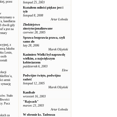
iej, przez
listopad 25, 2003
Kształtem miłości piękno jest i
tyle
w
listopad 8, 2008
 otrzymany o
Artur Łoboda
a, handlarza
Złodziejstwo
d chwili gdy
zinstytucjonalizowane
d’a jest na
czerwiec 28, 2005
entary
Sprawa bezprawia prawa, czyli
samo zło
cyjnej, z
luty 28, 2006
mocą Jakuba
Marek Olżyński
oku Lenin,
Kazimierz Wielki był naprawdę
 osób
wielkim, a największym
ostali
kobieciarzem
październik 6, 2003
Elew
olucji
Podwójne święto, podwójna
lieffen’a,
radość
ści armii
listopad 12, 2005
 sytuację
Marek Olżyński
Kanibale
ców. Stało
wrzesień 16, 2003
dliwości
"Rajwach"
cy. Pucz
marzec 23, 2003
Artur Łoboda
W obronie ks. Tadeusza
skich za