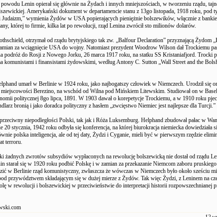
 powodu Lenin opierał się głównie na Żydach i innych mniejszościach, w tworzeniu rządu, tajnej
olszewickiej. Amerykański dokument w departamencie stanu z 13go listopada, 1918 roku, pod t
 Judaizm,” wymienia Żydów w USA popierających pieniężnie bolszewików, włącznie z bank
, której to firmie, kilka lat po rewolucji, rząd Lenina zwrócił sto milionów dolarów.
othschield, otrzymał od rządu brytyjskiego tak zw. „Balfour Declaration” przyznającą Żydom 
zamian za wciągnięcie USA do wojny. Natomiast prezydent Woodrow Wilson dał Trockiemu pa
a podróż do Rosji z Nowego Jorku, 26 marca 1917 roku, na statku SS Kristaniafjord. Trocki 
a komunistami i finansistami żydowskimi, według Antony C. Sutton „Wall Street and the Bols
lphand umarł w Berlinie w 1924 roku, jako najbogatszy człowiek w Niemczech. Urodził się on
iejscowości Berezino, na wschód od Wilna pod Mińskiem Litewskim. Studiował on w Basel 
onomii politycznej 8go lipca, 1891. W 1903 dawał o korepetycje Trockiemu, a w 1910 roku pjec
ndlarz bronią i jako doradca polityczny z hasłem „zwcięstwo Niemiec jest najlepsze dla Turcji.”
przeciwny niepodległości Polski, tak jak i Róża Luksemburg. Helphand zbudował pałac w Wa
e 20 stycznia, 1942 roku odbyła się konferencja, na której biurokracja niemiecka dowiedziała się
wnie polska inteligencja, ale od tej daty, Żydzi i Cyganie, mieli być w pierwszym rzędzie elim
at terroru.
ki żadnych zwrotów subsydiów wypłaconych na rewolucję bolszewicką nie dostał od rządu Le
in starał się w 1920 roku podbić Polskę i w zamian za przekazanie Niemcom zaboru pruskiego
dzić w Berlinie rząd komunistyczny, zwłaszcza że wówczas w Niemczech było około sześciu m
od przywództwem składającym się w dużej mierze z Żydów. Tak więc Żydzi, z Leninem na czel
ę w rewolucji i bolszewickiej w przeciwieństwie do interpretacji historii rozpowszechnianej p
ski.com