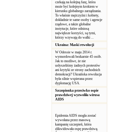
czekają na kolejną fazę, która
może być kolejnym krokiem w
kierunku globalnego zarządzania.
To właśnie mężczyźni i kobiety,
dokładnie te same osoby i agencje
rządowe, a także globalne
instytucje, które odniosą
największe korzyści, są tymi,
którzy wzywają do walki ...
Ukraina: Maski rewolucji
W Odessie w maju 2014 r.
wymordowali bezkarnie 45 osób.
Jak to możliwe, że nie
usłyszeliśmy żadnych protestów
ani krytyki ze strony zachodnich
demokracji? Ukraińska rewolucja
była silnie wspierana przez
dyplomację USA.
Szczepionka przeciwko ospie
prawdziwej wyzwoliła wirusa
AIDS
Epidemia AIDS mogła zostać
wywołana przez masową
kampanię szczepień, która
zlikwidowała ospę prawdziwą.