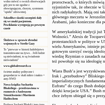
wolno mówić o swoich obserwacjach
proroctwach, o których mówią 
gdy jest to nie zgodne z
syjonistów tak, że obecnie w U
obowiązującym, chorym, systemem
nich radykalnych. Mają oni tak
"opieki" zdrowotnej.
głównego meczetu w Jerozolim
Szkodliwe skutki szczepień dały
Arabami, jako konieczne dla p
się we znaki pacjentom.
Powikłania występują po pewnym
czasie
W amerykańskiej tradycji już
Wolności.” Alexis de Tocquevil
Śledztwo w sprawie zbrodni
protestanckich w polityce w 
wojennych w Strefie Gazy
wielu Amerykanów, istnieje p
To "pierwsze w historii ludobójstwo
gotowym szerzyć swoją ideolog
transmitowane na żywo... Jeśli ludzie
wiedzę Rzymian o zasadach na 
są nieświadomi, to są świadomie
nieświadomi"
też powołuje się na ideologię
www.globalresearch.ca
Wiara Bush’a jest wyzyskiwan
świetne analizy polityczne i
gospodarcze w skali mikro i makro +
Irak i „przebudowy” Bliskieg
anty-NWO
imperialistycznych fundamental
Nowa książka Sucharita
Eufratu” do czego Bush dodaj
Bhakdiego - przedstawiona w
dzięki krucjacie USA.” Bush 
rozmowie z Andreasem
chce żebym ubiegał się o prez
Sönnichsenem i Martinem
Haditschem
Profesor Sucharit Bhakdi i jego żona