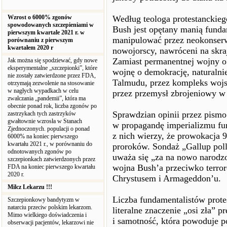
Wzrost o 6000% zgonów
Według teologa protestanckieg
spowodowanych szczepieniami w
Bush jest opętany manią fundam
pierwszym kwartale 2021 r. w
manipulować przez neokonserwa
porównaniu z pierwszym
kwartałem 2020 r
nowojorscy, nawróceni na skr
Zamiast permanentnej wojny o
Jak można się spodziewać, gdy nowe
eksperymentalne „szczepionki”, które
wojnę o demokrację, naturaln
nie zostały zatwierdzone przez FDA,
Talmudu, przez kompleks woj
otrzymają zezwolenie na stosowanie
w nagłych wypadkach w celu
przez przemysł zbrojeniowy w 
zwalczania „pandemii”, która ma
obecnie ponad rok, liczba zgonów po
Sprawdzian opinii przez pism
zastrzykach tych zastrzyków
gwałtownie wzrosła w Stanach
w propagandę imperializmu fun
Zjednoczonych. populacji o ponad
z nich wierzy, że prowokacja 9
6000% na koniec pierwszego
kwartału 2021 r., w porównaniu do
proroków. Sondaż „Gallup poll
odnotowanych zgonów po
uważa się „za na nowo narodzo
szczepionkach zatwierdzonych przez
wojna Bush’a przeciwko terroro
FDA na koniec pierwszego kwartału
2020 r.
Chrystusem i Armageddon’u.
Milcz Lekarzu !!!
Liczba fundamentalistów prote
Szczepionkowy bandytyzm w
natarciu przeciw polskim lekarzom.
literalne znaczenie „osi zła”
Mimo wielkiego doświadczenia i
i samotność, która powoduje p
obserwacji pacjentów, lekarzowi nie