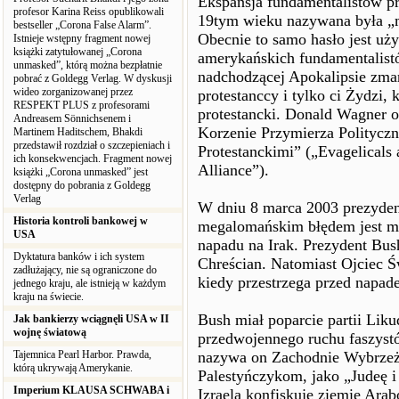
Ekspansja fundamentalistów pr
profesor Karina Reiss opublikowali
19tym wieku nazywana była „ma
bestseller „Corona False Alarm”.
Obecnie to samo hasło jest u
Istnieje wstępny fragment nowej
książki zatytułowanej „Corona
amerykańskich fundamentalistó
unmasked”, którą można bezpłatnie
nadchodzącej Apokalipsie zma
pobrać z Goldegg Verlag. W dyskusji
wideo zorganizowanej przez
protestanccy i tylko ci Żydzi,
RESPEKT PLUS z profesorami
protestancki. Donald Wagner o
Andreasem Sönnichsenem i
Korzenie Przymierza Polityczn
Martinem Haditschem, Bhakdi
przedstawił rozdział o szczepieniach i
Protestanckimi” („Evagelicals a
ich konsekwencjach. Fragment nowej
Alliance”).
książki „Corona unmasked” jest
dostępny do pobrania z Goldegg
Verlag
W dniu 8 marca 2003 prezyden
Historia kontroli bankowej w
megalomańskim błędem jest mó
USA
napadu na Irak. Prezydent Bu
Dyktatura banków i ich system
Chreścian. Natomiast Ojciec Św
zadłużający, nie są ograniczone do
kiedy przestrzega przed napade
jednego kraju, ale istnieją w każdym
kraju na świecie.
Bush miał poparcie partii Liku
Jak bankierzy wciągnęli USA w II
wojnę światową
przedwojennego ruchu faszyst
Tajemnica Pearl Harbor. Prawda,
nazywa on Zachodnie Wybrzeż
którą ukrywają Amerykanie.
Palestyńczykom, jako „Judeę 
Imperium KLAUSA SCHWABA i
Izraela konfiskuje ziemie Arab