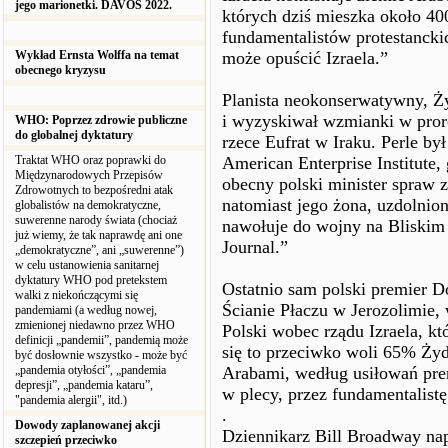
jego marionetki. DAVOS 2022.
których dziś mieszka około 40
fundamentalistów protestancki
Wykład Ernsta Wolffa na temat
może opuścić Izraela.”
obecnego kryzysu
Planista neokonserwatywny, Ży
i wyzyskiwał wzmianki w pro
WHO: Poprzez zdrowie publiczne
do globalnej dyktatury
rzece Eufrat w Iraku. Perle b
Traktat WHO oraz poprawki do
American Enterprise Institute, 
Międzynarodowych Przepisów
obecny polski minister spraw 
Zdrowotnych to bezpośredni atak
natomiast jego żona, uzdolni
globalistów na demokratyczne,
suwerenne narody świata (chociaż
nawołuje do wojny na Bliskim
już wiemy, że tak naprawdę ani one
Journal.”
„demokratyczne”, ani „suwerenne”)
w celu ustanowienia sanitarnej
dyktatury WHO pod pretekstem
Ostatnio sam polski premier D
walki z niekończącymi się
Ścianie Płaczu w Jerozolimie, w
pandemiami (a według nowej,
zmienionej niedawno przez WHO
Polski wobec rządu Izraela, kt
definicji „pandemii”, pandemią może
się to przeciwko woli 65% Żyd
być dosłownie wszystko - może być
„pandemia otyłości”, „pandemia
Arabami, według usiłowań prem
depresji”, „pandemia kataru”,
w plecy, przez fundamentalist
"pandemia alergii", itd.)
.
Dowody zaplanowanej akcji
Dziennikarz Bill Broadway nap
szczepień przeciwko