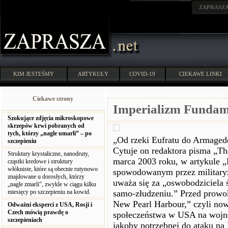
ZAPRASZ
KIM JESTEŚMY
ARTYKUŁY
COVID-19
CIEKAWE LINKI
Ciekawe strony
Imperializm Fundame
Szokujące zdjęcia mikroskopowe
skrzepów krwi pobranych od
tych, którzy „nagle umarli” – po
„Od rzeki Eufratu do Armageddo
szczepieniu
Cytuje on redaktora pisma „Th
Struktury krystaliczne, nanodruty,
marca 2003 roku, w artykule „
cząstki kredowe i struktury
włókniste, które są obecnie rutynowo
spowodowanym przez militaryz
znajdowane u dorosłych, którzy
uważa się za „oswobodziciela ś
„nagle zmarli”, zwykle w ciągu kilku
miesięcy po szczepieniu na kowid.
samo-złudzeniu.” Przed prowoka
New Pearl Harbour,” czyli now
Odważni eksperci z USA, Rosji i
Czech mówią prawdę o
społeczeństwa w USA na wojnę
szczepieniach
jakoby potrzebnej do ataku na 