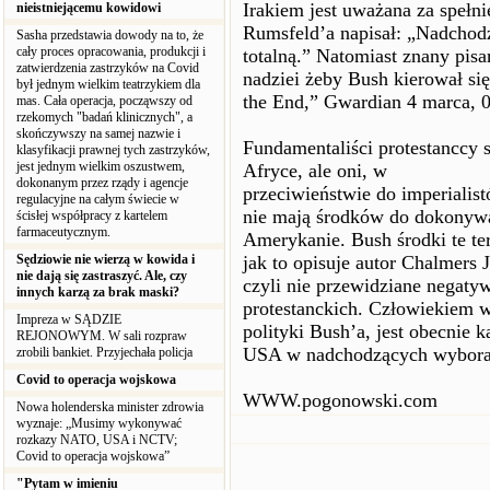
Irakiem jest uważana za spełni
nieistniejącemu kowidowi
Rumsfeld’a napisał: „Nadchodz
Sasha przedstawia dowody na to, że
cały proces opracowania, produkcji i
totalną.” Natomiast znany pisa
zatwierdzenia zastrzyków na Covid
nadziei żeby Bush kierował si
był jednym wielkim teatrzykiem dla
the End,” Gwardian 4 marca, 0
mas. Cała operacja, począwszy od
rzekomych "badań klinicznych", a
skończywszy na samej nazwie i
Fundamentaliści protestanccy 
klasyfikacji prawnej tych zastrzyków,
jest jednym wielkim oszustwem,
Afryce, ale oni, w
dokonanym przez rządy i agencje
przeciwieństwie do imperialis
regulacyjne na całym świecie w
nie mają środków do dokonywa
ścisłej współpracy z kartelem
farmaceutycznym.
Amerykanie. Bush środki te t
Sędziowie nie wierzą w kowida i
jak to opisuje autor Chalmers
nie dają się zastraszyć. Ale, czy
czyli nie przewidziane negaty
innych karzą za brak maski?
protestanckich. Człowiekiem 
Impreza w SĄDZIE
polityki Bush’a, jest obecnie k
REJONOWYM. W sali rozpraw
USA w nadchodzących wyborac
zrobili bankiet. Przyjechała policja
Covid to operacja wojskowa
WWW.pogonowski.com
Nowa holenderska minister zdrowia
wyznaje: „Musimy wykonywać
rozkazy NATO, USA i NCTV;
Covid to operacja wojskowa”
"Pytam w imieniu