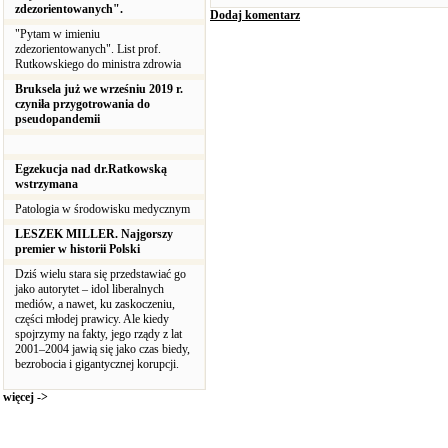
zdezorientowanych".
Dodaj komentarz
"Pytam w imieniu
zdezorientowanych". List prof.
Rutkowskiego do ministra zdrowia
Bruksela już we wrześniu 2019 r.
czyniła przygotrowania do
pseudopandemii
Egzekucja nad dr.Ratkowską
wstrzymana
Patologia w środowisku medycznym
LESZEK MILLER. Najgorszy
premier w historii Polski
Dziś wielu stara się przedstawiać go
jako autorytet – idol liberalnych
mediów, a nawet, ku zaskoczeniu,
części młodej prawicy. Ale kiedy
spojrzymy na fakty, jego rządy z lat
2001–2004 jawią się jako czas biedy,
bezrobocia i gigantycznej korupcji.
więcej ->