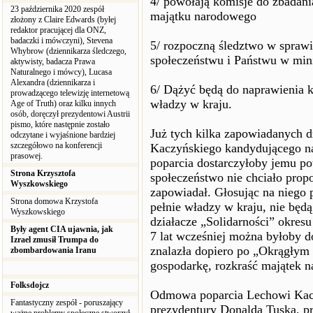
4/ powołają komisje do zbadan
23 października 2020 zespół
majątku narodowego
złożony z Claire Edwards (byłej
redaktor pracującej dla ONZ,
badaczki i mówczyni), Stevena
5/ rozpoczną śledztwo w spraw
Whybrow (dziennikarza śledczego,
społeczeństwu i Państwu w min
aktywisty, badacza Prawa
Naturalnego i mówcy), Lucasa
Alexandra (dziennikarza i
6/ Dążyć będą do naprawienia 
prowadzącego telewizję internetową
władzy w kraju.
Age of Truth) oraz kilku innych
osób, doręczył prezydentowi Austrii
pismo, które następnie zostało
Już tych kilka zapowiadanych d
odczytane i wyjaśnione bardziej
szczegółowo na konferencji
Kaczyńskiego kandydującego n
prasowej.
poparcia dostarczyłoby jemu po
Strona Krzysztofa
społeczeństwo nie chciało prop
Wyszkowskiego
zapowiadał. Głosując na niego 
Strona domowa Krzystofa
pełnie władzy w kraju, nie będą
Wyszkowskiego
działacze „Solidarności” okresu
Były agent CIA ujawnia, jak
7 lat wcześniej można byłoby do
Izrael zmusił Trumpa do
znalazła dopiero po „Okrągłym
zbombardowania Iranu
gospodarkę, rozkraść majątek n
Folksdojcz
Odmowa poparcia Lechowi Kacz
Fantastyczny zespół - poruszający
prezydentury Donalda Tuska, pr