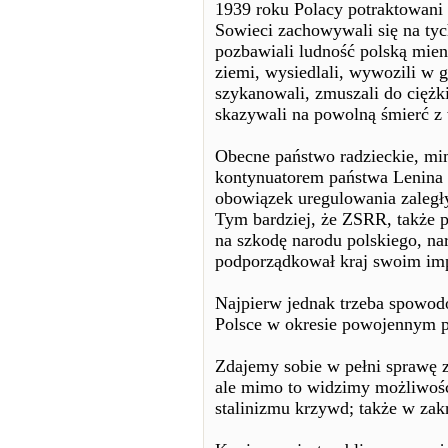
1939 roku Polacy potraktowani z
Sowieci zachowywali się na tych
pozbawiali ludność polską mien
ziemi, wysiedlali, wywozili w g
szykanowali, zmuszali do ciężk
skazywali na powolną śmierć z 
Obecne państwo radzieckie, mi
kontynuatorem państwa Lenina i
obowiązek uregulowania zaległ
Tym bardziej, że ZSRR, także p
na szkodę narodu polskiego, nar
podporządkował kraj swoim imp
Najpierw jednak trzeba spowo
Polsce w okresie powojennym pr
Zdajemy sobie w pełni sprawę 
ale mimo to widzimy możliwośc
stalinizmu krzywd; także w zakr