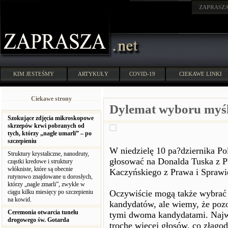
ZAPRASZ
KIM JESTEŚMY
ARTYKUŁY
COVID-19
CIEKAWE LINKI
Ciekawe strony
Dylemat wyboru myś
Szokujące zdjęcia mikroskopowe
skrzepów krwi pobranych od
tych, którzy „nagle umarli” – po
szczepieniu
W niedzielę 10 pa?dziernika P
Struktury krystaliczne, nanodruty,
głosować na Donalda Tuska z P
cząstki kredowe i struktury
włókniste, które są obecnie
Kaczyńskiego z Prawa i Sprawi
rutynowo znajdowane u dorosłych,
którzy „nagle zmarli”, zwykle w
ciągu kilku miesięcy po szczepieniu
Oczywiście mogą także wybrać 
na kowid.
kandydatów, ale wiemy, że pozo
Ceremonia otwarcia tunelu
tymi dwoma kandydatami. Najwyż
drogowego św. Gotarda
trochę więcej głosów, co złagod