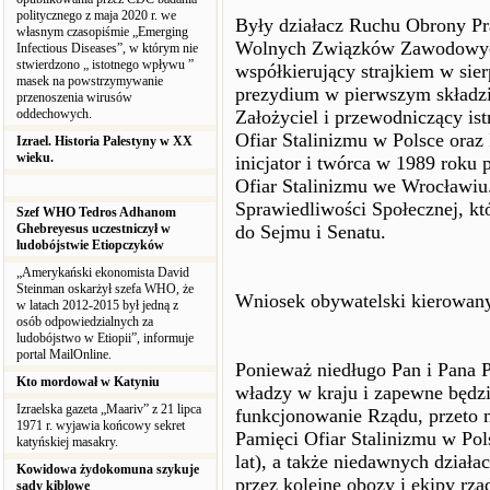
politycznego z maja 2020 r. we
Były działacz Ruchu Obrony Pr
własnym czasopiśmie „Emerging
Wolnych Związków Zawodowych
Infectious Diseases”, w którym nie
stwierdzono „ istotnego wpływu ”
współkierujący strajkiem w si
masek na powstrzymywanie
prezydium w pierwszym składz
przenoszenia wirusów
oddechowych.
Założyciel i przewodniczący is
Ofiar Stalinizmu w Polsce oraz 
Izrael. Historia Palestyny w XX
wieku.
inicjator i twórca w 1989 roku
Ofiar Stalinizmu we Wrocławiu.
Sprawiedliwości Społecznej, kt
Szef WHO Tedros Adhanom
Ghebreyesus uczestniczył w
do Sejmu i Senatu.
ludobójstwie Etiopczyków
„Amerykański ekonomista David
Steinman oskarżył szefa WHO, że
Wniosek obywatelski kierowany
w latach 2012-2015 był jedną z
osób odpowiedzialnych za
ludobójstwo w Etiopii”, informuje
portal MailOnline.
Ponieważ niedługo Pan i Pana P
Kto mordował w Katyniu
władzy w kraju i zapewne będz
Izraelska gazeta „Maariv” z 21 lipca
funkcjonowanie Rządu, przeto 
1971 r. wyjawia końcowy sekret
Pamięci Ofiar Stalinizmu w Po
katyńskiej masakry.
lat), a także niedawnych dział
Kowidowa żydokomuna szykuje
przez kolejne obozy i ekipy rzą
sądy kiblowe