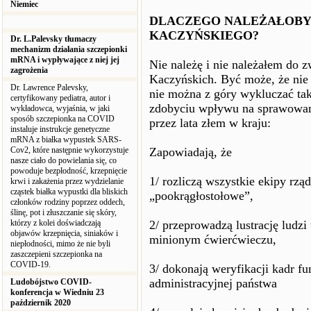
Niemiec
DLACZEGO NALEŻAŁOBY
KACZYŃSKIEGO?
Dr. L.Palevsky tłumaczy
mechanizm działania szczepionki
mRNA i wypływające z niej jej
Nie należę i nie należałem do 
zagrożenia
Kaczyńskich. Być może, że nie
Dr. Lawrence Palevsky,
nie można z góry wykluczać tak
certyfikowany pediatra, autor i
zdobyciu wpływu na sprawowan
wykładowca, wyjaśnia, w jaki
sposób szczepionka na COVID
przez lata złem w kraju:
instaluje instrukcje genetyczne
mRNA z białka wypustek SARS-
Cov2, które następnie wykorzystuje
Zapowiadają, że
nasze ciało do powielania się, co
powoduje bezpłodność, krzepnięcie
1/ rozliczą wszystkie ekipy rz
krwi i zakażenia przez wydzielanie
cząstek białka wypustki dla bliskich
„pookrągłostołowe”,
członków rodziny poprzez oddech,
ślinę, pot i złuszczanie się skóry,
którzy z kolei doświadczają
2/ przeprowadzą lustrację lud
objawów krzepnięcia, siniaków i
minionym ćwierćwieczu,
niepłodności, mimo że nie byli
zaszczepieni szczepionka na
COVID-19.
3/ dokonają weryfikacji kadr f
administracyjnej państwa
Ludobójstwo COVID-
konferencja w Wiedniu 23
październik 2020