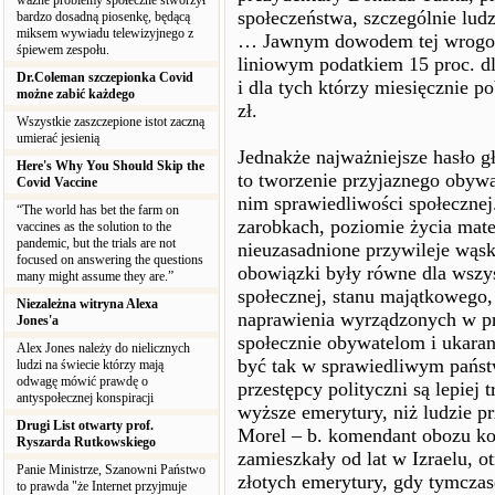
ważne problemy społeczne stworzył
społeczeństwa, szczególnie lu
bardzo dosadną piosenkę, będącą
miksem wywiadu telewizyjnego z
… Jawnym dowodem tej wrogośc
śpiewem zespołu.
liniowym podatkiem 15 proc. dla
Dr.Coleman szczepionka Covid
i dla tych którzy miesięcznie p
możne zabić każdego
zł.
Wszystkie zaszczepione istot zaczną
umierać jesienią
Jednakże najważniejsze hasło g
Here's Why You Should Skip the
to tworzenie przyjaznego obyw
Covid Vaccine
nim sprawiedliwości społecznej.
“The world has bet the farm on
zarobkach, poziomie życia mate
vaccines as the solution to the
pandemic, but the trials are not
nieuzasadnione przywileje wąsk
focused on answering the questions
obowiązki były równe dla wszys
many might assume they are.”
społecznej, stanu majątkowego,
Niezależna witryna Alexa
naprawienia wyrządzonych w pr
Jones'a
społecznie obywatelom i ukara
Alex Jones należy do nielicznych
być tak w sprawiedliwym państw
ludzi na świecie którzy mają
odwagę mówić prawdę o
przestępcy polityczni są lepiej 
antyspołecznej konspiracji
wyższe emerytury, niż ludzie p
Drugi List otwarty prof.
Morel – b. komendant obozu ko
Ryszarda Rutkowskiego
zamieszkały od lat w Izraelu, o
Panie Ministrze, Szanowni Państwo
złotych emerytury, gdy tymcza
to prawda "że Internet przyjmuje