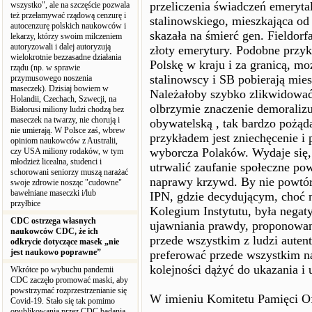
przeliczenia świadczeń emeryta
wszystko", ale na szczęście pozwala
też przełamywać rządową cenzurę i
stalinowskiego, mieszkająca od
autocenzurę polskich naukowców i
skazała na śmierć gen. Fieldorf
lekarzy, którzy swoim milczeniem
autoryzowali i dalej autoryzują
złoty emerytury. Podobne przy
wielokrotnie bezzasadne działania
Polskę w kraju i za granicą, m
rządu (np. w sprawie
stalinowscy i SB pobierają mies
przymusowego noszenia
maseczek). Dzisiaj bowiem w
Należałoby szybko zlikwidować
Holandii, Czechach, Szwecji, na
olbrzymie znaczenie demorali
Białorusi miliony ludzi chodzą bez
maseczek na twarzy, nie chorują i
obywatelską , tak bardzo pożą
nie umierają. W Polsce zaś, wbrew
przykładem jest zniechęcenie i 
opiniom naukowców z Australii,
wyborcza Polaków. Wydaje się,
czy USA miliony rodaków, w tym
młodzież licealna, studenci i
utrwalić zaufanie społeczne po
schorowani seniorzy muszą narażać
naprawy krzywd. By nie powtó
swoje zdrowie nosząc "cudowne"
bawełniane maseczki i/lub
IPN, gdzie decydującym, choć n
przyłbice
Kolegium Instytutu, była nega
CDC ostrzega własnych
ujawniania prawdy, proponowan
naukowców CDC, że ich
przede wszystkim z ludzi auten
odkrycie dotyczące masek „nie
jest naukowo poprawne”
preferować przede wszystkim n
kolejności dążyć do ukazania i
Wkrótce po wybuchu pandemii
CDC zaczęło promować maski, aby
powstrzymać rozprzestrzenianie się
W imieniu Komitetu Pamięci Of
Covid-19. Stało się tak pomimo
opublikowania przez CDC badania