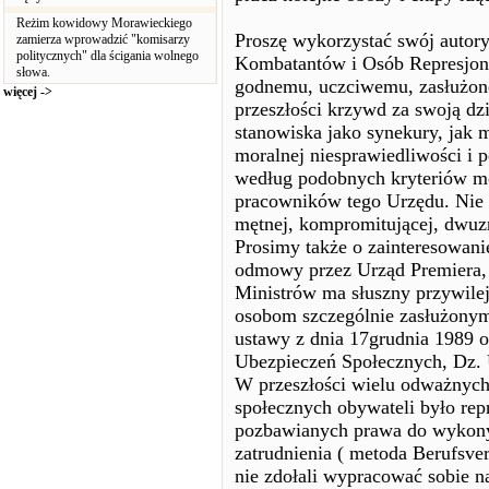
Reżim kowidowy Morawieckiego
Proszę wykorzystać swój autory
zamierza wprowadzić "komisarzy
politycznych" dla ścigania wolnego
Kombatantów i Osób Represjon
słowa.
godnemu, uczciwemu, zasłużone
więcej ->
przeszłości krzywd za swoją dz
stanowiska jako synekury, jak m
moralnej niesprawiedliwości i
według podobnych kryteriów mo
pracowników tego Urzędu. Nie 
mętnej, kompromitującej, dwuzn
Prosimy także o zainteresowan
odmowy przez Urząd Premiera, r
Ministrów ma słuszny przywilej
osobom szczególnie zasłużonym 
ustawy z dnia 17grudnia 1989 o
Ubezpieczeń Społecznych, Dz. U
W przeszłości wielu odważnych
społecznych obywateli było re
pozbawianych prawa do wykony
zatrudnienia ( metoda Berufsve
nie zdołali wypracować sobie n