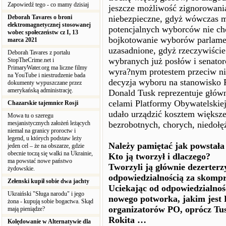
Zapowiedź tego - co mamy dzisiaj
jeszcze możliwość zignorowania
Deborah Tavares o broni
niebezpieczne, gdyż wówczas m
elektromagnetycznej stosowanej
potencjalnych wyborców nie ch
wobec społeczeństw cz I, 13
bojkotowanie wyborów parlamen
marca 2021
uzasadnione, gdyż rzeczywiście 
Deborah Tavares z portalu
wybranych już posłów i senator
StopTheCrime.net i
PrimaryWater.org ma liczne filmy
wyra?nym protestem przeciw ni
na YouTube i niestrudzenie bada
decyzja wyboru na stanowisko 
dokumenty wypuszczane przez
amerykańską administrację.
Donald Tusk reprezentuje główn
celami Platformy Obywatelskiej,
Chazarskie tajemnice Rosji
udało urządzić kosztem większe
Mowa tu o szeregu
mesjanistycznych założeń leżących
bezrobotnych, chorych, niedoł
niemal na granicy proroctw i
legend, u których podstaw leży
Należy pamiętać jak powstał
jeden cel – że na obszarze, gdzie
obecnie toczą się walki na Ukrainie,
Kto ją tworzył i dlaczego?
ma powstać nowe państwo
Tworzyli ją głównie dezerterz
żydowskie.
odpowiedzialnością za skom
Zełenski kupił sobie dwa jachty
Uciekając od odpowiedzialnośc
Ukraiński "Sługa narodu" i jego
nowego potworka, jakim jest 
żona - kupują sobie bogactwa. Skąd
organizatorów PO, oprócz Tus
mają pieniądze?
Rokita …
Kolędowanie w Alternatywie dla