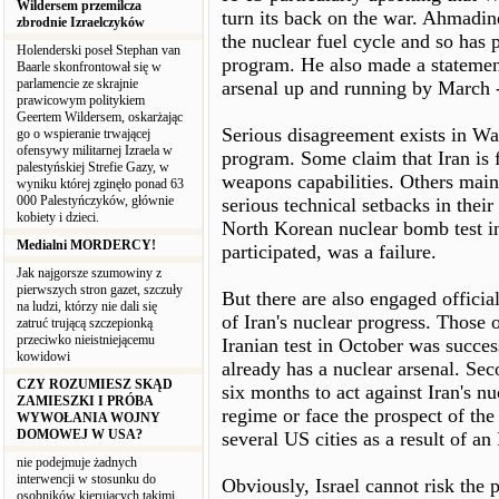
Wildersem przemilcza
turn its back on the war. Ahmadi
zbrodnie Izraelczyków
the nuclear fuel cycle and so has p
Holenderski poseł Stephan van
program. He also made a statement 
Baarle skonfrontował się w
parlamencie ze skrajnie
arsenal up and running by March 
prawicowym politykiem
Geertem Wildersem, oskarżając
Serious disagreement exists in Was
go o wspieranie trwającej
ofensywy militarnej Izraela w
program. Some claim that Iran is 
palestyńskiej Strefie Gazy, w
weapons capabilities. Others maint
wyniku której zginęło ponad 63
000 Palestyńczyków, głównie
serious technical setbacks in thei
kobiety i dzieci.
North Korean nuclear bomb test in
Medialni MORDERCY!
participated, was a failure.
Jak najgorsze szumowiny z
pierwszych stron gazet, szczuły
But there are also engaged offici
na ludzi, którzy nie dali się
of Iran's nuclear progress. Those o
zatruć trującą szczepionką
przeciwko nieistniejącemu
Iranian test in October was succes
kowidowi
already has a nuclear arsenal. Sec
CZY ROZUMIESZ SKĄD
six months to act against Iran's nu
ZAMIESZKI I PRÓBA
regime or face the prospect of the 
WYWOŁANIA WOJNY
DOMOWEJ W USA?
several US cities as a result of a
nie podejmuje żadnych
interwencji w stosunku do
Obviously, Israel cannot risk the po
osobników kierujących takimi