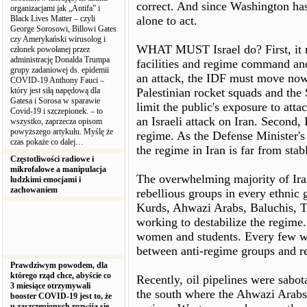
correct. And since Washington has d
organizacjami jak „Antifa” i
Black Lives Matter – czyli
alone to act.
George Sorosowi, Billowi Gates
czy Amerykański wirusolog i
WHAT MUST Israel do? First, it mu
członek powołanej przez
administrację Donalda Trumpa
facilities and regime command and
grupy zadaniowej ds. epidemii
an attack, the IDF must move now 
COVID-19 Anthony Fauci –
który jest siłą napędową dla
Palestinian rocket squads and the S
Gatesa i Sorosa w sparawie
limit the public's exposure to atta
Covid-19 i szczepionek. – to
an Israeli attack on Iran. Second, 
wszystko, zaprzecza opisom
powyższego artykułu. Myślę że
regime. As the Defense Minister's 
czas pokaże co dalej…
the regime in Iran is far from sta
Częstotliwości radiowe i
mikrofalowe a manipulacja
The overwhelming majority of Iran
ludzkimi emocjami i
zachowaniem
rebellious groups in every ethnic 
Kurds, Ahwazi Arabs, Baluchis, Tu
working to destabilize the regime.
women and students. Every few wee
between anti-regime groups and 
Prawdziwym powodem, dla
którego rząd chce, abyście co
Recently, oil pipelines were sabot
3 miesiące otrzymywali
the south where the Ahwazi Arabs 
booster COVID-19 jest to, że
u zaszczepionych rozwija się