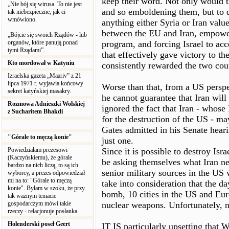
keep their word. Not only would 
„Nie bój się wirusa. To nie jest
and so emboldening them, but to d
tak niebezpieczne, jak ci
wmówiono.
anything either Syria or Iran valu
between the EU and Iran, empower
„Bójcie się swoich Rządów - lub
organów, które panują ponad
program, and forcing Israel to acc
tymi Rządami”.
that effectively gave victory to t
Kto mordował w Katyniu
consistently rewarded the two cou
Izraelska gazeta „Maariv” z 21
lipca 1971 r. wyjawia końcowy
Worse than that, from a US perspe
sekret katyńskiej masakry.
he cannot guarantee that Iran will
Rozmowa Adnieszki Wolskiej
ignored the fact that Iran - whos
z Sucharitem Bhakdi
for the destruction of the US - m
Gates admitted in his Senate hear
"Górale to męczą konie"
just one.
Powiedziałam prezesowi
Since it is possible to destroy Is
(Kaczyńskiemu), że górale
be asking themselves what Iran ne
bardzo na nich liczą, to są ich
senior military sources in the US
wyborcy, a prezes odpowiedział
mi na to: "Górale to męczą
take into consideration that the da
konie". Byłam w szoku, że przy
bomb, 10 cities in the US and Euro
tak ważnym temacie
gospodarczym mówi takie
nuclear weapons. Unfortunately, n
rzeczy - relacjonuje posłanka.
Holenderski poseł Geert
IT IS particularly upsetting that 