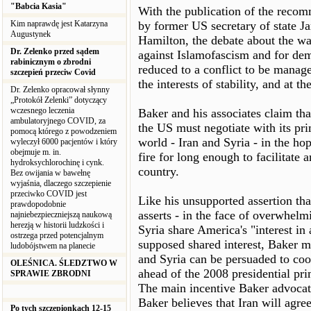
"Babcia Kasia"
With the publication of the recom
Kim naprawdę jest Katarzyna
by former US secretary of state 
Augustynek
Hamilton, the debate about the wa
Dr. Zelenko przed sądem
against Islamofascism and for de
rabinicznym o zbrodni
reduced to a conflict to be manag
szczepień przeciw Covid
the interests of stability, and at 
Dr. Zelenko opracował słynny
„Protokół Zelenki” dotyczący
wczesnego leczenia
Baker and his associates claim th
ambulatoryjnego COVID, za
the US must negotiate with its pr
pomocą którego z powodzeniem
world - Iran and Syria - in the hop
wyleczył 6000 pacjentów i który
obejmuje m. in.
fire for long enough to facilitate
hydroksychlorochinę i cynk.
country.
Bez owijania w bawełnę
wyjaśnia, dlaczego szczepienie
przeciwko COVID jest
Like his unsupported assertion tha
prawdopodobnie
asserts - in the face of overwhelm
najniebezpieczniejszą naukową
herezją w historii ludzkości i
Syria share America's "interest in
ostrzega przed potencjalnym
supposed shared interest, Baker ma
ludobójstwem na planecie
and Syria can be persuaded to co
OLEŚNICA. ŚLEDZTWO W
ahead of the 2008 presidential pr
SPRAWIE ZBRODNI
The main incentive Baker advocate
Baker believes that Iran will agree
Po tych szczepionkach 12-15