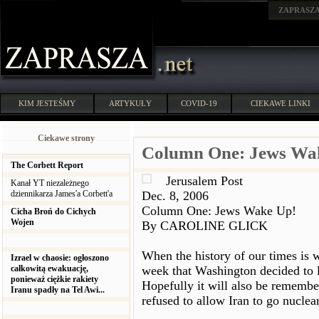
ZAPRASZ
KIM JESTEŚMY
ARTYKUŁY
COVID-19
CIEKAWE LINKI
Ciekawe strony
Column One: Jews Wa
The Corbett Report
Jerusalem Post
Kanał YT niezależnego
dziennikarza James'a Corbett'a
Dec. 8, 2006
Column One: Jews Wake Up!
Cicha Broń do Cichych
Wojen
By CAROLINE GLICK
When the history of our times is 
Izrael w chaosie: ogłoszono
całkowitą ewakuację,
week that Washington decided to l
ponieważ ciężkie rakiety
Hopefully it will also be rememb
Iranu spadły na Tel Awi...
refused to allow Iran to go nucle