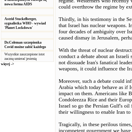
regime. Westerners who recently vi
nowa forma AIDS
could overthrow the regime by ext
Thirdly, in his testimony in the 
Astrid Stuckelberger,
sygnalistka WHO - wywiad
that Israel has nuclear weapons. 
'Planet Lockdown'
four decades of ambiguity over Isr
caused dismay in Jerusalem, perha
Dr.Coleman szczepionka
Covid możne zabić każdego
With the threat of nuclear destruc
Wszystkie zaszczepione istot
conduct a debate about an Israeli 
zaczną umierać jesienią
not dissuade Iran's fanatical leade
więcej ->
weapons, it could influence the Ir
Moreover, such a debate could inf
Arabia which today behave as if Is
impact on them. Americans like Ba
Condoleezza Rice and their Europe
Israel so go the Persian Gulf's oi
their willingness to enable Iran 
Tragically, in these perilous time
incompetent government we have