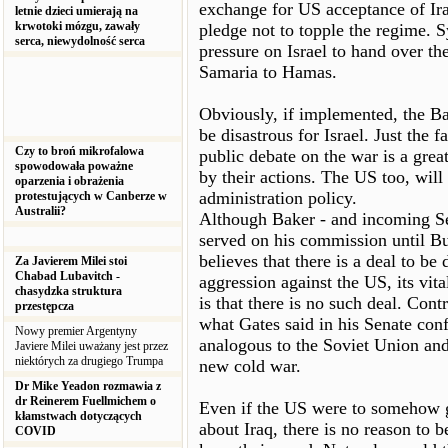
exchange for US acceptance of Ir
letnie dzieci umierają na
krwotoki mózgu, zawały
pledge not to topple the regime. S
serca, niewydolność serca
pressure on Israel to hand over t
Samaria to Hamas.
Obviously, if implemented, the B
be disastrous for Israel. Just the 
Czy to broń mikrofalowa
public debate on the war is a great
spowodowała poważne
by their actions. The US too, will
oparzenia i obrażenia
administration policy.
protestujących w Canberze w
Australii?
Although Baker - and incoming S
served on his commission until B
believes that there is a deal to be
Za Javierem Milei stoi
Chabad Lubavitch -
aggression against the US, its vital
chasydzka struktura
is that there is no such deal. Con
przestępcza
what Gates said in his Senate conf
Nowy premier Argentyny
analogous to the Soviet Union and 
Javiere Milei uważany jest przez
niektórych za drugiego Trumpa
new cold war.
Dr Mike Yeadon rozmawia z
dr Reinerem Fuellmichem o
Even if the US were to somehow g
kłamstwach dotyczących
about Iraq, there is no reason to 
COVID