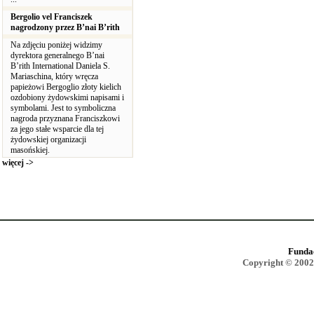
Bergolio vel Franciszek
nagrodzony przez B’nai B’rith
Na zdjęciu poniżej widzimy
dyrektora generalnego B’nai
B’rith International Daniela S.
Mariaschina, który wręcza
papieżowi Bergoglio złoty kielich
ozdobiony żydowskimi napisami i
symbolami. Jest to symboliczna
nagroda przyznana Franciszkowi
za jego stałe wsparcie dla tej
żydowskiej organizacji
masońskiej.
więcej ->
Funda
Copyright © 2002