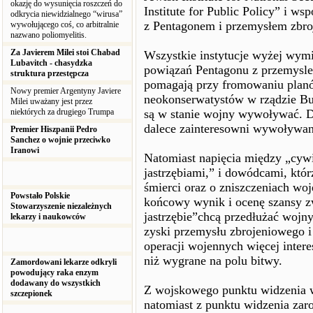
okazję do wysunięcia roszczeń do
Institute for Public Policy” i w
odkrycia niewidzialnego “wirusa”
z Pentagonem i przemysłem zbroj
wywołującego coś, co arbitralnie
nazwano poliomyelitis.
Za Javierem Milei stoi Chabad
Wszystkie instytucje wyżej wymi
Lubavitch - chasydzka
powiązań Pentagonu z przemyslem
struktura przestępcza
pomagają przy fromowaniu plan
Nowy premier Argentyny Javiere
neokonserwatystów w rządzie Bus
Milei uważany jest przez
niektórych za drugiego Trumpa
są w stanie wojny wywoływać. Dla
dalece zainteresowni wywoływa
Premier Hiszpanii Pedro
Sanchez o wojnie przeciwko
Iranowi
Natomiast napięcia między „cywi
jastrzębiami,” i dowódcami, któ
śmierci oraz o zniszczeniach woj
Powstało Polskie
końcowy wynik i ocenę szansy z
Stowarzyszenie niezależnych
jastrzębie”chcą przedłużać wojn
lekarzy i naukowców
zyski przemysłu zbrojeniowego i
operacji wojennych więcej inter
niż wygrane na polu bitwy.
Zamordowani lekarze odkryli
powodujący raka enzym
dodawany do wszystkich
Z wojskowego punktu widzenia wo
szczepionek
natomiast z punktu widzenia za