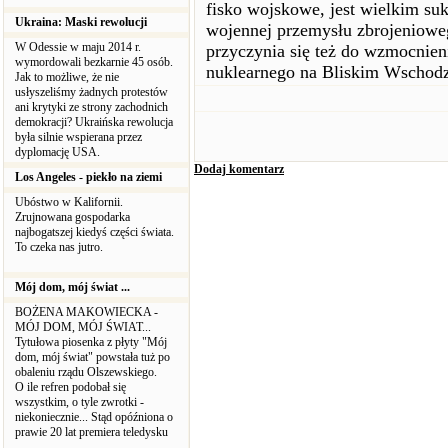
fisko wojskowe, jest wielkim s
Ukraina: Maski rewolucji
wojennej przemysłu zbrojeniowe
W Odessie w maju 2014 r.
przyczynia się też do wzmocnieni
wymordowali bezkarnie 45 osób.
nuklearnego na Bliskim Wschodz
Jak to możliwe, że nie
usłyszeliśmy żadnych protestów
ani krytyki ze strony zachodnich
demokracji? Ukraińska rewolucja
była silnie wspierana przez
dyplomację USA.
Dodaj komentarz
Los Angeles - piekło na ziemi
Ubóstwo w Kalifornii.
Zrujnowana gospodarka
najbogatszej kiedyś części świata.
To czeka nas jutro.
Mój dom, mój świat ...
BOŻENA MAKOWIECKA -
MÓJ DOM, MÓJ ŚWIAT...
Tytułowa piosenka z płyty "Mój
dom, mój świat" powstała tuż po
obaleniu rządu Olszewskiego.
O ile refren podobał się
wszystkim, o tyle zwrotki -
niekoniecznie... Stąd opóźniona o
prawie 20 lat premiera teledysku
...