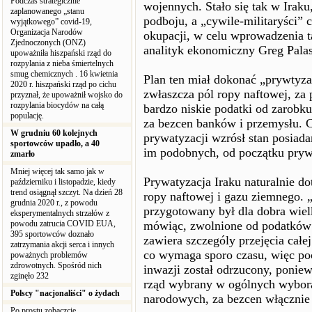
Podczas strategicznie
wojennych. Stało się tak w Iraku
zaplanowanego „stanu
podboju, a „cywile-militaryści” c
wyjątkowego” covid-19,
Organizacja Narodów
okupacji, w celu wprowadzenia 
Zjednoczonych (ONZ)
analityk ekonomiczny Greg Palas
upoważniła hiszpański rząd do
rozpylania z nieba śmiertelnych
smug chemicznych . 16 kwietnia
Plan ten miał dokonać „prywtyza
2020 r. hiszpański rząd po cichu
zwłaszcza pól ropy naftowej, za
przyznał, że upoważnił wojsko do
rozpylania biocydów na całą
bardzo niskie podatki od zarobku
populację.
za bezcen banków i przemysłu. Ci
W grudniu 60 kolejnych
prywatyzacji wzrósł stan posiad
sportowców upadło, a 40
im podobnych, od początku prywa
zmarło
Mniej więcej tak samo jak w
Prywatyzacja Iraku naturalnie do
październiku i listopadzie, kiedy
trend osiągnął szczyt. Na dzień 28
ropy naftowej i gazu ziemnego.
grudnia 2020 r., z powodu
przygotowany był dla dobra wielk
eksperymentalnych strzałów z
powodu zatrucia COVID EUA,
mówiąc, zwolnione od podatków 
395 sportowców doznało
zawiera szczególy przejęcia całe
zatrzymania akcji serca i innych
co wymaga sporo czasu, więc po
poważnych problemów
zdrowotnych. Spośród nich
inwazji został odrzucony, ponie
zginęło 232
rząd wybrany w ogólnych wyborac
Polscy "nacjonaliści" o żydach
narodowych, za bezcen włączni
Po prostu zobaczcie