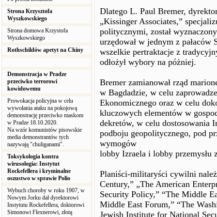
Dlatego L. Paul Bremer, dyrekto
Strona Krzysztofa
Wyszkowskiego
„Kissinger Associates,” specjali
politycznymi, został wyznaczony
Strona domowa Krzystofa
Wyszkowskiego
urzędował w jednym z pałaców S
Rothschildów apetyt na Chiny
wszelkie pertraktacje z tradycy
odłożył wybory na póżniej.
Demonstracja w Pradze
Bremer zamianował rząd marione
przeciwko terrorowi
kowidowemu
w Bagdadzie, w celu zaprowadz
Prowokacja policyjna w celu
Ekonomicznego oraz w celu doko
wywołania ataku na pokojową
kluczowych elementów w gospod
demonstrację przeciwko maskom
dekretów, w celu dostosowania
w Pradze 18.10.2020.
Na wzór komunistów pisowskie
podboju geopolitycznego, pod p
media demonstrantów tych
wymogów
nazywają "chuliganami".
lobby Izraela i lobby przemysłu
Toksykologia kontra
wirusologia: Instytut
Rockefellera i kryminalne
Planiści-militaryści cywilni nal
oszustwo w sprawie Polio
Century,” „The American Enterpri
Wybuch choroby w roku 1907, w
Security Policy,” “The Middle Ea
Nowym Jorku dał dyrektorowi
Middle East Forum,” “The Washin
Instytutu Rockefellera, doktorowi
Simonowi Flexnerowi, złotą
Jewish Institute for National Sec