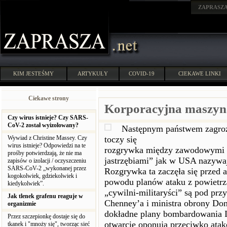
ZAPRASZ
KIM JESTEŚMY
ARTYKUŁY
COVID-19
CIEKAWE LINKI
Ciekawe strony
Korporacyjna maszyna
Czy wirus istnieje? Czy SARS-
CoV-2 został wyizolowany?
Następnym państwem zagroż
Wywiad z Christine Massey. Czy
toczy się
wirus istnieje? Odpowiedzi na te
rozgrywka między zawodowymi 
prośby potwierdzają, że nie ma
jastrzębiami” jak w USA nazywa
zapisów o izolacji / oczyszczeniu
SARS-CoV-2 „wykonanej przez
Rozgrywka ta zaczęła się przed at
kogokolwiek, gdziekolwiek i
powodu planów ataku z powietrza 
kiedykolwiek”.
„cywilni-militaryści” są pod p
Jak tlenek grafenu reaguje w
Chenney’a i ministra obrony Do
organizmie
dokładne plany bombardowania 
Przez szczepionkę dostaje się do
otwarcie oponują przeciwko atak
tkanek i "mnoży się", tworząc sieć