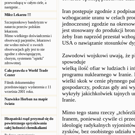
przewodzącą w całym ciele, a
następnie...
Iran postępuje zgodnie z podpis
Milcz Lekarzu !!!
wzbogacanie uranu w celach produ
Szczepionkowy bandytyzm w
jednoczesnej zgodzie na okresowe
natarciu przeciw polskim
jest stosowany do produkcji bron
lekarzom.
żeby Iran naprzód przestał wzbo
Mimo wielkiego doświadczenia i
obserwacji pacjentów, lekarzowi
USA o nawiązanie stosunków dy
nie wolno mówić o swoich
obserwacjach gdy jest to nie
zgodne z obowiązującym,
Zawodowi wojskowi uwają, że p
chorym, systemem "opieki"
spowoduje
zdrowotnej.
wielką ilość ofiar w ludziach i in
Cała prawda o World Trade
programu nuklearnego w Iranie.
Center
wielki skok w cenie płynnego pal
Filmik dokumentalny
gospodarczy, podczas gdy ani w
przedstawiający wydarzenia z 11
września 2001 roku.
wykryły jakichkolwiek tajnych u
Iranie.
Nazwisko Horban na mapie
świata
Mimo tego stanu rzeczy „tchórzl
Iranem, ponieważ cywile ci prze
Hiszpański rząd przyznał się do
powietrznego spryskiwania
ideologię radykalnych syjonistó
całej ludności chemikaliami
zysków, bez osobistego udziału w