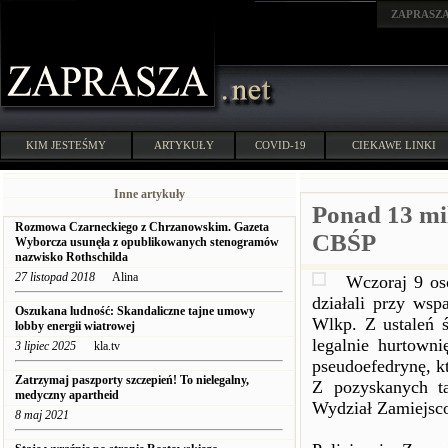
ZAPRASZ
KIM JESTEŚMY
ARTYKUŁY
COVID-19
CIEKAWE LINKI
Inne artykuły
Ponad 13 mil
Rozmowa Czarneckiego z Chrzanowskim. Gazeta
CBŚP
Wyborcza usunęła z opublikowanych stenogramów
nazwisko Rothschilda
27 listopad 2018
Alina
Wczoraj 9 os
działali przy ws
Oszukana ludność: Skandaliczne tajne umowy
Wlkp. Z ustaleń ś
lobby energii wiatrowej
legalnie hurtowni
3 lipiec 2025
kla.tv
pseudoefedrynę, k
Zatrzymaj paszporty szczepień! To nielegalny,
Z pozyskanych t
medyczny apartheid
Wydział Zamiejsc
8 maj 2021