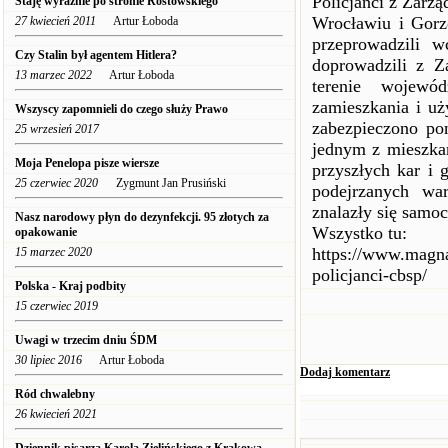
Policjanci z Zarz
Staję wyraźnie po stronie Rostowskiego
Wrocławiu i Gorz
27 kwiecień 2011
Artur Łoboda
przeprowadzili w
Czy Stalin był agentem Hitlera?
doprowadzili z Z
13 marzec 2022
Artur Łoboda
terenie wojewód
zamieszkania i uż
Wszyscy zapomnieli do czego służy Prawo
zabezpieczono po
25 wrzesień 2017
jednym z mieszkań
Moja Penelopa pisze wiersze
przyszłych kar i 
25 czerwiec 2020
Zygmunt Jan Prusiński
podejrzanych wa
znalazły się samoc
Nasz narodowy płyn do dezynfekcji. 95 złotych za
Wszystko tu:
opakowanie
https://www.magna
15 marzec 2020
policjanci-cbsp/
Polska - Kraj podbity
15 czerwiec 2019
Uwagi w trzecim dniu ŚDM
30 lipiec 2016
Artur Łoboda
Dodaj komentarz
Ród chwalebny
26 kwiecień 2021