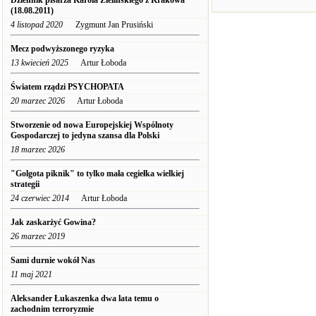
Dziennik pisarza Karola Zielińskiego z Krakowa
(18.08.2011)
4 listopad 2020
Zygmunt Jan Prusiński
Mecz podwyższonego ryzyka
13 kwiecień 2025
Artur Łoboda
Światem rządzi PSYCHOPATA
20 marzec 2026
Artur Łoboda
Stworzenie od nowa Europejskiej Wspólnoty
Gospodarczej to jedyna szansa dla Polski
18 marzec 2026
"Golgota piknik" to tylko mała cegiełka wielkiej
strategii
24 czerwiec 2014
Artur Łoboda
Jak zaskarżyć Gowina?
26 marzec 2019
Sami durnie wokół Nas
11 maj 2021
Aleksander Łukaszenka dwa lata temu o
zachodnim terroryzmie