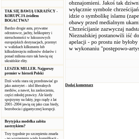
obznajomieni. Jakoś tak dziwni
wyłącznie symbole chrześcijań
TAK SIĘ BAWIĄ UKRAIŃCY -
idzie o symbolikę islamu (za
KORUPCJA źródłem
BOGACTWA?
obawy przed medialnym ukam
Chrześcijanie zazwyczaj nadst
Bardzo drogie auta, prywatne
odrzutowce, jachty, helikoptery i
Nieznalskiej postanowili iść d
nieruchomości w luksusowych
apelacji - po prostu nie było
europejskich destynacjach, przemyt
w walizkach kilkunastu lub
w wykonaniu "postępowo-artyst
kilkudziesięciu milionów dolarów i
ponad miliona euro tak bawią się
ukraińskie elity.
LESZEK MILLER. Najgorszy
premier w historii Polski
Dziś wielu stara się przedstawiać go
Dodaj komentarz
jako autorytet – idol liberalnych
mediów, a nawet, ku zaskoczeniu,
części młodej prawicy. Ale kiedy
spojrzymy na fakty, jego rządy z lat
2001–2004 jawią się jako czas biedy,
bezrobocia i gigantycznej korupcji.
Brytyjska modelka zabita
zastrzykiem?
Trzy tygodnie po szczepieniu zmarła
- po wystąpieniu wielu komplikacji -