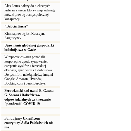
Alex Jones należy do nielicznych
ludzi na świecie którzy mają odwagę
mówić prawdę o antyspołecznej
konspiracji
"Babcia Kasia"
Kim naprawdę jest Katarzyna
Augustynek
Ujawnienie globalnej gospodarki
ludobójstwa w Gazie
W raporcie oskarża ponad 60
korporacji o „podtrzymywanie i
czerpanie zysków z izraelskiej
okupacji, apartheidu i ludobójstwa”.
Do tych firm należą między innymi
Google, Amazon, Hyundai,
Booking.com i bank Barclays.
Peruwianski sad uznal B. Gatesa
G. Sorosa i Rokefelerow
odpowiedzialnych za tworzenie
"pandemii" COVID 19
Fundujemy Ukraińcom
emerytury. A dla Polaków ich nie
ma.