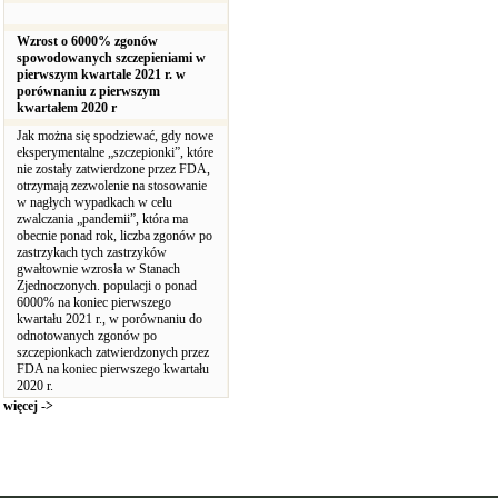
Wzrost o 6000% zgonów
spowodowanych szczepieniami w
pierwszym kwartale 2021 r. w
porównaniu z pierwszym
kwartałem 2020 r
Jak można się spodziewać, gdy nowe
eksperymentalne „szczepionki”, które
nie zostały zatwierdzone przez FDA,
otrzymają zezwolenie na stosowanie
w nagłych wypadkach w celu
zwalczania „pandemii”, która ma
obecnie ponad rok, liczba zgonów po
zastrzykach tych zastrzyków
gwałtownie wzrosła w Stanach
Zjednoczonych. populacji o ponad
6000% na koniec pierwszego
kwartału 2021 r., w porównaniu do
odnotowanych zgonów po
szczepionkach zatwierdzonych przez
FDA na koniec pierwszego kwartału
2020 r.
więcej ->