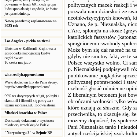
politycznych macek reakcji i w
poważnie w latach 60., kiedy grupa
ludzi spotkała się i zgodziła, że świat
pozwala nam dziarsko i ze sw
jest przeludniony.
neoinkwizycyjnych knowań, któ
Nową pandemię zaplanowano na
Uznano, że p. Nieznalska, nic
2025 rok
d'Arc, spłonęła na stosie (grz
katolickich faszystów (katona
Los Angeles - piekło na ziemi
spragnionemu swobody społecz
Ubóstwo w Kalifornii. Zrujnowana
Może bym się dał nabrać na te
gospodarka najbogatszej kiedyś
gdyby nie smutny fakt, że te 
części świata.
Polsce wszystko wolno. Ci sami
To czeka nas jutro.
p. Nieznalskiej podpisywali r
whatreallyhappened.com
publikowanie poglądów sprzec
politycznej poprawności i staw
Warto dodać ten link do Pana strony:
http://whatreallyhappened.com/
czelność głosić odmienne opinie
Z liberalnym betonem jest bowi
99% tez dotyczących religii, polityki i
obrońcami wolności tylko wówc
ekonomii i filozofii się pokrywa z
tezami zaprasza.net. Topowa strona.
które uznają za słuszne. Gdy 
Młodzież izraelska w Polsce
przeciwnika, to okazuje się, ż
możemy dopuścić, by społeczeń
Doskonały dokument o wycieczce
młodzieży izraelskiej do Polski.
Pani Nieznalska tanio i nieudol
antychrześcijańskiej szok-kult
"Norymberga 2" w Sejmie RP