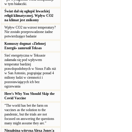
w tym białaczki.
Świat dał się ogłupić lewackiej
religii klimatycznej. Wpływ CO2
na klimat jest znikomy
Wpływ CO2 na wzrost temperatury?
Nie zostało przeprowadzone żadne
potwierdzające badanie
Komuszy dogmat «Zielonej
Energii» zamroził Teksas
Sieć energetyczna w Teksasie
załamała się pod wpływem
temperatur bardziej
prawdopodobnych w Sioux Falls niż
w San Antonio, pogrążając ponad 4
miliony ludzi w ciemności i
pozostawiających ich bez
ogrzewania
Here's Why You Should Skip the
Covid Vaccine
“The world has bet the farm on
vaccines as the solution to the
pandemic, but the trials are not
focused on answering the questions
many might assume they are.”
Niezależna witryna Alexa Jones'a