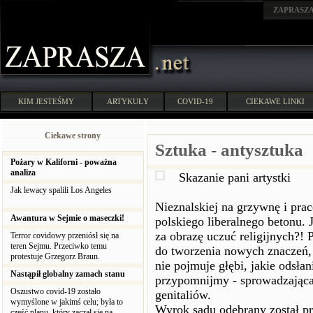
ZAPRASZ
KIM JESTEŚMY
ARTYKUŁY
COVID-19
CIEKAWE LINKI
Ciekawe strony
Sztuka - antysztuka
Pożary w Kaliforni - poważna
analiza
Skazanie pani artystki
Jak lewacy spalili Los Angeles
Nieznalskiej na grzywnę i pra
Awantura w Sejmie o maseczki!
polskiego liberalnego betonu. 
za obrazę uczuć religijnych?! P
Terror covidowy przeniósł się na
teren Sejmu. Przeciwko temu
do tworzenia nowych znaczeń, 
protestuje Grzegorz Braun.
nie pojmuje głębi, jakie odsłani
Nastąpił globalny zamach stanu
przypomnijmy - sprowadzająca
Oszustwo covid-19 zostało
genitaliów.
wymyślone w jakimś celu; była to
Wyrok sądu odebrany został p
część planu, który zaczął się na