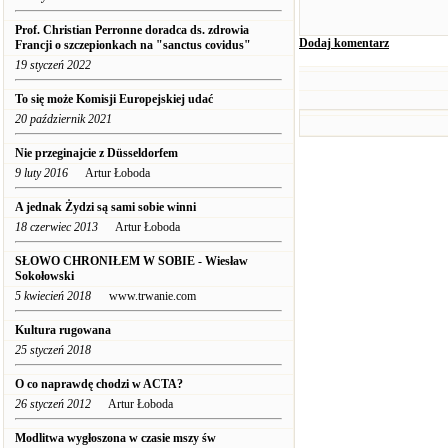
Prof. Christian Perronne doradca ds. zdrowia
Dodaj komentarz
Francji o szczepionkach na "sanctus covidus"
19 styczeń 2022
To się może Komisji Europejskiej udać
20 październik 2021
Nie przeginajcie z Düsseldorfem
9 luty 2016
Artur Łoboda
A jednak Żydzi są sami sobie winni
18 czerwiec 2013
Artur Łoboda
SŁOWO CHRONIŁEM W SOBIE - Wiesław
Sokołowski
5 kwiecień 2018
www.trwanie.com
Kultura rugowana
25 styczeń 2018
O co naprawdę chodzi w ACTA?
26 styczeń 2012
Artur Łoboda
Modlitwa wygłoszona w czasie mszy św