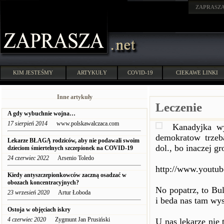
ZAPRASZ
KIM JESTEŚMY
ARTYKUŁY
COVID-19
CIEKAWE LINKI
Inne artykuły
Leczenie
A gdy wybuchnie wojna…
17 sierpień 2014
www.polskawalczaca.com
Kanadyjka wy
demokratow trzeb
Lekarze BŁAGĄ rodziców, aby nie podawali swoim
dol., bo inaczej gr
dzieciom śmiertelnych szczepionek na COVID-19
24 czerwiec 2022
Arsenio Toledo
http://www.yout
Kiedy antyszczepionkowców zaczną osadzać w
obozach koncentracyjnych?
No popatrz, to Bu
23 wrzesień 2020
Artur Łoboda
i beda nas tam wys
Ostoja w objęciach iskry
4 czerwiec 2020
Zygmunt Jan Prusiński
U nas lekarze nie