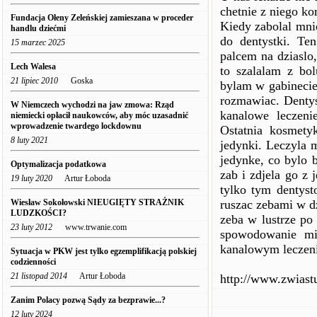
chetnie z niego kor
Fundacja Ołeny Zeleńskiej zamieszana w proceder
Kiedy zabolal mni
handlu dziećmi
do dentystki. Te
15 marzec 2025
palcem na dziaslo,
Lech Walesa
to szalalam z bo
21 lipiec 2010
Goska
bylam w gabinecie
rozmawiac. Dentysk
W Niemczech wychodzi na jaw zmowa: Rząd
kanalowe leczeni
niemiecki opłacił naukowców, aby móc uzasadnić
wprowadzenie twardego lockdownu
Ostatnia kosmety
8 luty 2021
jedynki. Leczyla 
jedynke, co bylo 
Optymalizacja podatkowa
zab i zdjela go z
19 luty 2020
Artur Łoboda
tylko tym dentys
Wiesław Sokołowski NIEUGIĘTY STRAŻNIK
ruszac zebami w dz
LUDZKOŚCI?
zeba w lustrze po
23 luty 2012
www.trwanie.com
spowodowanie mi 
kanalowym leczeni
Sytuacja w PKW jest tylko egzemplifikacją polskiej
codzienności
21 listopad 2014
Artur Łoboda
http://www.zwias
Zanim Polacy pozwą Sądy za bezprawie...?
12 luty 2024