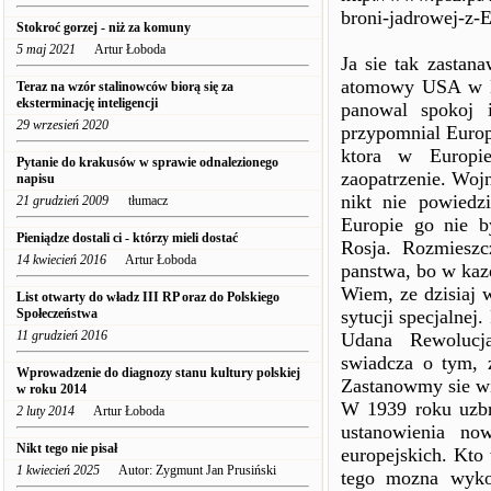
broni-jadrowej-z-
Stokroć gorzej - niż za komuny
5 maj 2021
Artur Łoboda
Ja sie tak zastan
atomowy USA w Eu
Teraz na wzór stalinowców biorą się za
eksterminację inteligencji
panowal spokoj 
29 wrzesień 2020
przypomnial Europ
ktora w Europi
Pytanie do krakusów w sprawie odnalezionego
zaopatrzenie. Woj
napisu
nikt nie powiedz
21 grudzień 2009
tłumacz
Europie go nie b
Pieniądze dostali ci - którzy mieli dostać
Rosja. Rozmiesz
14 kwiecień 2016
Artur Łoboda
panstwa, bo w kaz
Wiem, ze dzisiaj 
List otwarty do władz III RP oraz do Polskiego
Społeczeństwa
sytucji specjalnej
11 grudzień 2016
Udana Rewolucja
swiadcza o tym, 
Wprowadzenie do diagnozy stanu kultury polskiej
Zastanowmy sie wi
w roku 2014
W 1939 roku uzbr
2 luty 2014
Artur Łoboda
ustanowienia no
Nikt tego nie pisał
europejskich. Kto 
1 kwiecień 2025
Autor: Zygmunt Jan Prusiński
tego mozna wyko