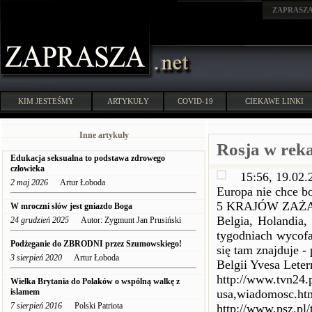
ZAPRASZ
KIM JESTEŚMY
ARTYKUŁY
COVID-19
CIEKAWE LINKI
Inne artykuły
Rosja w rek
Edukacja seksualna to podstawa zdrowego
człowieka
15:56, 19.02.
2 maj 2026
Artur Łoboda
Europa nie chce 
5 KRAJÓW ZAŻ
W mroczni słów jest gniazdo Boga
Belgia, Holandia
24 grudzień 2025
Autor: Zygmunt Jan Prusiński
tygodniach wycofa
Podżeganie do ZBRODNI przez Szumowskiego!
się tam znajduje 
3 sierpień 2020
Artur Łoboda
Belgii Yvesa Leter
http://www.tvn24.
Wielka Brytania do Polaków o wspólną walkę z
islamem
usa,wiadomosc.ht
7 sierpień 2016
Polski Patriota
http://www.psz.pl