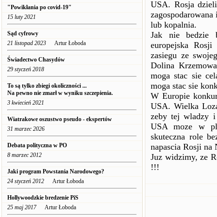
USA. Rosja dzieli
"Powikłania po covid-19"
zagospodarowana i 
15 luty 2021
lub kopalnia.
Sąd cyfrowy
Jak nie bedzie 
21 listopad 2023
Artur Łoboda
europejska Rosji
zasiegu ze swojeg
Świadectwo Chasydów
Dolina Krzemowa,
29 styczeń 2018
moga stac sie cel
moga stac sie kon
To są tylko zbiegi okoliczności ...
Na pewno nie zmarł w wyniku szczepienia.
W Europie konkure
3 kwiecień 2021
USA. Wielka Loza
zeby tej wladzy 
Wiatrakowe oszustwo pseudo - ekspertów
USA moze w plan
31 marzec 2026
skuteczna role be
Debata polityczna w PO
napascia Rosji na
8 marzec 2012
Juz widzimy, ze Ro
!!!
Jaki program Powstania Narodowego?
24 styczeń 2012
Artur Łoboda
Hollywoodzkie bredzenie PiS
25 maj 2017
Artur Łoboda